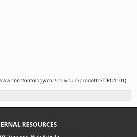
/www.cnr.it/ontology/cnr/individuo/prodotto/TIPO1101)
TERNAL RESOURCES
3C Semantic Web Activity