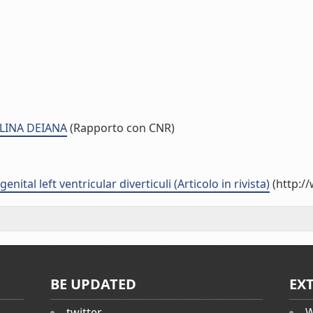
OLINA DEIANA
(Rapporto con CNR)
tal left ventricular diverticuli (Articolo in rivista)
(http:/
BE UPDATED
EX
twitter
W