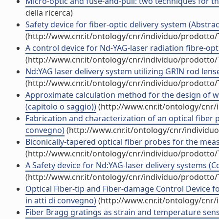
Micro-optic and fuse-and-pull: two techniques for the 
della ricerca)
Safety device for fiber-optic delivery system (Abstrac
(http://www.cnr.it/ontology/cnr/individuo/prodotto
A control device for Nd-YAG-laser radiation fibre-opti
(http://www.cnr.it/ontology/cnr/individuo/prodotto
Nd:YAG laser delivery system utilizing GRIN rod lenses
(http://www.cnr.it/ontology/cnr/individuo/prodotto
Approximate calculation method for the design of 
(capitolo o saggio))
(http://www.cnr.it/ontology/cnr
Fabrication and characterization of an optical fibe
convegno)
(http://www.cnr.it/ontology/cnr/individ
Biconically-tapered optical fiber probes for the mea
(http://www.cnr.it/ontology/cnr/individuo/prodotto
A Safety device for Nd:YAG-laser delivery systems (Co
(http://www.cnr.it/ontology/cnr/individuo/prodotto
Optical Fiber-tip and Fiber-damage Control Device 
in atti di convegno)
(http://www.cnr.it/ontology/cnr
Fiber Bragg gratings as strain and temperature sens