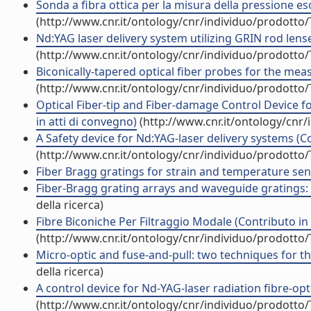
Sonda a fibra ottica per la misura della pressione e
(http://www.cnr.it/ontology/cnr/individuo/prodotto
Nd:YAG laser delivery system utilizing GRIN rod lenses
(http://www.cnr.it/ontology/cnr/individuo/prodotto
Biconically-tapered optical fiber probes for the mea
(http://www.cnr.it/ontology/cnr/individuo/prodotto
Optical Fiber-tip and Fiber-damage Control Device 
in atti di convegno)
(http://www.cnr.it/ontology/cnr
A Safety device for Nd:YAG-laser delivery systems (Co
(http://www.cnr.it/ontology/cnr/individuo/prodotto
Fiber Bragg gratings for strain and temperature sens
Fiber-Bragg grating arrays and waveguide gratings: f
della ricerca)
Fibre Biconiche Per Filtraggio Modale (Contributo in 
(http://www.cnr.it/ontology/cnr/individuo/prodotto
Micro-optic and fuse-and-pull: two techniques for the 
della ricerca)
A control device for Nd-YAG-laser radiation fibre-opti
(http://www.cnr.it/ontology/cnr/individuo/prodotto