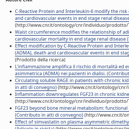
C-Reactive Protein and Interleukin-6 modify the ris
and cardiovascular events in end stage renal disease
(http://www.cnr.it/ontology/cnr/individuo/prodotto
Waist circumference modifies the relationship of adi
cardiovascular mortality in end stage renal disease (
Effect modification by C-Reactive Protein and Inter
(ADMA), death and cardiovascular events in end stage
(Prodotto della ricerca)
L'infiammazione amplifica il rischio di mortalità ed ev
asimmetrica (ADMA) nei pazienti in dialisi. (Contribut
Circulating soluble RAGE in patients with chronic kid
in atti di convegno)
(http://www.cnr.it/ontology/cnr
Inflammation downregulates FGF23 in chronic kidney 
(http://www.cnr.it/ontology/cnr/individuo/prodotto
FGF23 beyond bone mineral metabolism: functional r
(Contributo in atti di convegno)
(http://www.cnr.it/o
Effect of simvastatin on plasma asymmetric dimethyl
(Articolo in rivista)
(http://www.cnr.it/ontology/cnr/