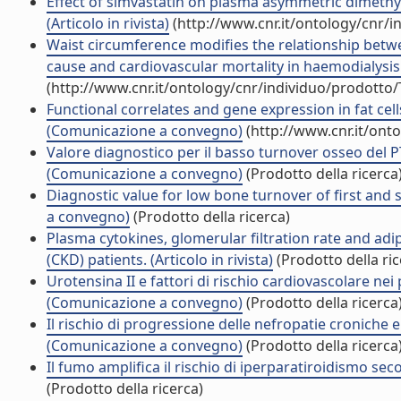
Effect of simvastatin on plasma asymmetric dimethyl
(Articolo in rivista)
(http://www.cnr.it/ontology/cnr/
Waist circumference modifies the relationship betwe
cause and cardiovascular mortality in haemodialysis pa
(http://www.cnr.it/ontology/cnr/individuo/prodotto
Functional correlates and gene expression in fat cells
(Comunicazione a convegno)
(http://www.cnr.it/ont
Valore diagnostico per il basso turnover osseo del
(Comunicazione a convegno)
(Prodotto della ricerca
Diagnostic value for low bone turnover of first a
a convegno)
(Prodotto della ricerca)
Plasma cytokines, glomerular filtration rate and adi
(CKD) patients. (Articolo in rivista)
(Prodotto della ric
Urotensina II e fattori di rischio cardiovascolare nei 
(Comunicazione a convegno)
(Prodotto della ricerca
Il rischio di progressione delle nefropatie croniche 
(Comunicazione a convegno)
(Prodotto della ricerca
Il fumo amplifica il rischio di iperparatiroidismo se
(Prodotto della ricerca)