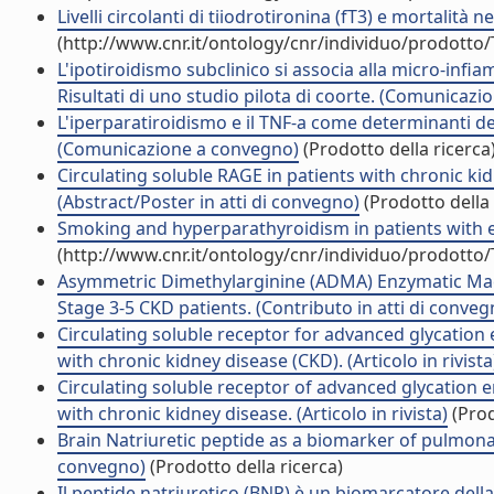
Livelli circolanti di tiiodrotironina (fT3) e mortalità 
(http://www.cnr.it/ontology/cnr/individuo/prodotto
L'ipotiroidismo subclinico si associa alla micro-infi
Risultati di uno studio pilota di coorte. (Comunicaz
L'iperparatiroidismo e il TNF-a come determinanti dell
(Comunicazione a convegno)
(Prodotto della ricerca
Circulating soluble RAGE in patients with chronic kid
(Abstract/Poster in atti di convegno)
(Prodotto della 
Smoking and hyperparathyroidism in patients with end
(http://www.cnr.it/ontology/cnr/individuo/prodotto
Asymmetric Dimethylarginine (ADMA) Enzymatic Mach
Stage 3-5 CKD patients. (Contributo in atti di conveg
Circulating soluble receptor for advanced glycation 
with chronic kidney disease (CKD). (Articolo in rivista
Circulating soluble receptor of advanced glycation e
with chronic kidney disease. (Articolo in rivista)
(Prod
Brain Natriuretic peptide as a biomarker of pulmonar
convegno)
(Prodotto della ricerca)
Il peptide natriuretico (BNP) è un biomarcatore della