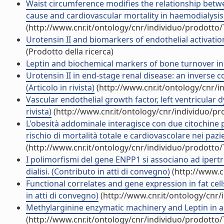
Waist circumference modifies the relationship betwe
cause and cardiovascular mortality in haemodialysis pa
(http://www.cnr.it/ontology/cnr/individuo/prodotto
Urotensin II and biomarkers of endothelial activation
(Prodotto della ricerca)
Leptin and biochemical markers of bone turnover in di
Urotensin II in end-stage renal disease: an inverse 
(Articolo in rivista)
(http://www.cnr.it/ontology/cnr/
Vascular endothelial growth factor, left ventricular d
rivista)
(http://www.cnr.it/ontology/cnr/individuo/p
L'obesità addominale interagisce con due citochine p
rischio di mortalità totale e cardiovascolare nei pazie
(http://www.cnr.it/ontology/cnr/individuo/prodotto
I polimorfismi del gene ENPP1 si associano ad ipertrof
dialisi. (Contributo in atti di convegno)
(http://www.c
Functional correlates and gene expression in fat cell
in atti di convegno)
(http://www.cnr.it/ontology/cnr
Methylarginine enzymatic machinery and Leptin in adi
(http://www.cnr.it/ontology/cnr/individuo/prodotto