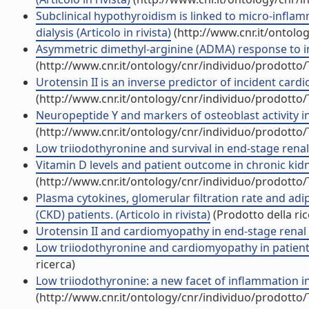
Subclinical hypothyroidism is linked to micro-infla
dialysis (Articolo in rivista)
(http://www.cnr.it/ontolo
Asymmetric dimethyl-arginine (ADMA) response to infl
(http://www.cnr.it/ontology/cnr/individuo/prodotto
Urotensin II is an inverse predictor of incident cardi
(http://www.cnr.it/ontology/cnr/individuo/prodotto
Neuropeptide Y and markers of osteoblast activity in d
(http://www.cnr.it/ontology/cnr/individuo/prodotto
Low triiodothyronine and survival in end-stage renal d
Vitamin D levels and patient outcome in chronic kidney
(http://www.cnr.it/ontology/cnr/individuo/prodotto
Plasma cytokines, glomerular filtration rate and adi
(CKD) patients. (Articolo in rivista)
(Prodotto della ric
Urotensin II and cardiomyopathy in end-stage renal di
Low triiodothyronine and cardiomyopathy in patients 
ricerca)
Low triiodothyronine: a new facet of inflammation in 
(http://www.cnr.it/ontology/cnr/individuo/prodotto