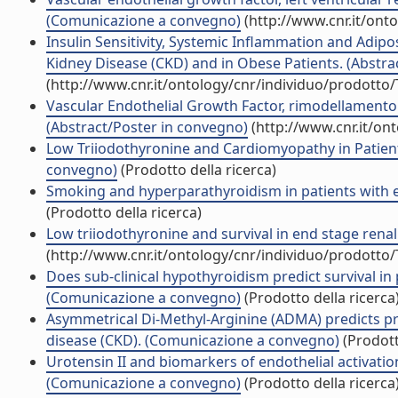
(Comunicazione a convegno)
(http://www.cnr.it/ont
Insulin Sensitivity, Systemic Inflammation and Adip
Kidney Disease (CKD) and in Obese Patients. (Abstra
(http://www.cnr.it/ontology/cnr/individuo/prodotto
Vascular Endothelial Growth Factor, rimodellamento ven
(Abstract/Poster in convegno)
(http://www.cnr.it/on
Low Triiodothyronine and Cardiomyopathy in Patien
convegno)
(Prodotto della ricerca)
Smoking and hyperparathyroidism in patients with 
(Prodotto della ricerca)
Low triiodothyronine and survival in end stage rena
(http://www.cnr.it/ontology/cnr/individuo/prodotto
Does sub-clinical hypothyroidism predict survival in
(Comunicazione a convegno)
(Prodotto della ricerca
Asymmetrical Di-Methyl-Arginine (ADMA) predicts pro
disease (CKD). (Comunicazione a convegno)
(Prodott
Urotensin II and biomarkers of endothelial activatio
(Comunicazione a convegno)
(Prodotto della ricerca