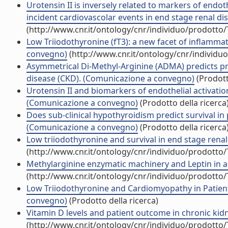
Urotensin II is inversely related to markers of endot
incident cardiovascolar events in end stage renal d
(http://www.cnr.it/ontology/cnr/individuo/prodotto
Low Triiodothyronine (fT3): a new facet of inflamma
convegno)
(http://www.cnr.it/ontology/cnr/individ
Asymmetrical Di-Methyl-Arginine (ADMA) predicts pro
disease (CKD). (Comunicazione a convegno)
(Prodott
Urotensin II and biomarkers of endothelial activatio
(Comunicazione a convegno)
(Prodotto della ricerca
Does sub-clinical hypothyroidism predict survival in
(Comunicazione a convegno)
(Prodotto della ricerca
Low triiodothyronine and survival in end stage rena
(http://www.cnr.it/ontology/cnr/individuo/prodotto
Methylarginine enzymatic machinery and Leptin in a
(http://www.cnr.it/ontology/cnr/individuo/prodotto
Low Triiodothyronine and Cardiomyopathy in Patien
convegno)
(Prodotto della ricerca)
Vitamin D levels and patient outcome in chronic kidney
(http://www.cnr.it/ontology/cnr/individuo/prodotto