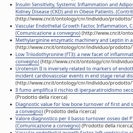
Insulin Sensitivity, Systemic Inflammation and Adip
Kidney Disease (CKD) and in Obese Patients. (Contrib
(http://www.cnr.it/ontology/cnr/individuo/prodotto
Vascular Endothelial Growth Factor, Inflammation, 
(Comunicazione a convegno)
(http://www.cnr.it/ont
Methylarginine enzymatic machinery and Leptin in a
(http://www.cnr.it/ontology/cnr/individuo/prodotto
Low Triiodothyronine (fT3): a new facet of inflamma
convegno)
(http://www.cnr.it/ontology/cnr/individ
Urotensin II is inversely related to markers of endot
incident cardiovascolar events in end stage renal d
(http://www.cnr.it/ontology/cnr/individuo/prodotto
Il fumo amplifica il rischio di iperparatiroidismo se
(Prodotto della ricerca)
Diagnostic value for low bone turnover of first a
a convegno)
(Prodotto della ricerca)
Valore diagnostico per il basso turnover osseo del
(Comunicazione a convegno)
(Prodotto della ricerca
Vascular endothelial growth factor, left ventricular