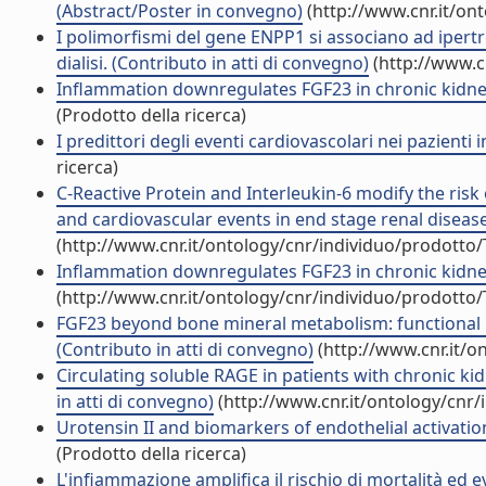
(Abstract/Poster in convegno)
(http://www.cnr.it/on
I polimorfismi del gene ENPP1 si associano ad ipertrof
dialisi. (Contributo in atti di convegno)
(http://www.c
Inflammation downregulates FGF23 in chronic kidney 
(Prodotto della ricerca)
I predittori degli eventi cardiovascolari nei pazienti i
ricerca)
C-Reactive Protein and Interleukin-6 modify the ris
and cardiovascular events in end stage renal disease
(http://www.cnr.it/ontology/cnr/individuo/prodotto
Inflammation downregulates FGF23 in chronic kidney 
(http://www.cnr.it/ontology/cnr/individuo/prodotto
FGF23 beyond bone mineral metabolism: functional r
(Contributo in atti di convegno)
(http://www.cnr.it/o
Circulating soluble RAGE in patients with chronic kid
in atti di convegno)
(http://www.cnr.it/ontology/cnr
Urotensin II and biomarkers of endothelial activation
(Prodotto della ricerca)
L'infiammazione amplifica il rischio di mortalità ed ev