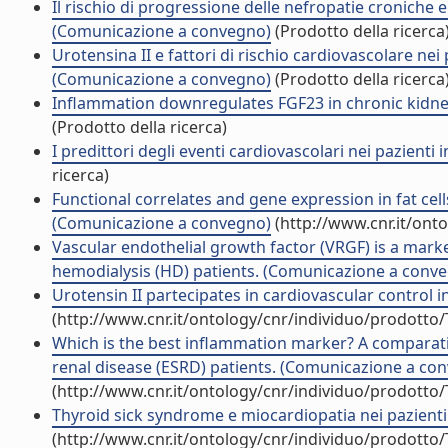
Il rischio di progressione delle nefropatie croniche 
(Comunicazione a convegno)
(Prodotto della ricerca
Urotensina II e fattori di rischio cardiovascolare nei 
(Comunicazione a convegno)
(Prodotto della ricerca
Inflammation downregulates FGF23 in chronic kidney 
(Prodotto della ricerca)
I predittori degli eventi cardiovascolari nei pazienti i
ricerca)
Functional correlates and gene expression in fat cells
(Comunicazione a convegno)
(http://www.cnr.it/ont
Vascular endothelial growth factor (VRGF) is a marker
hemodialysis (HD) patients. (Comunicazione a conv
Urotensin II partecipates in cardiovascular control
(http://www.cnr.it/ontology/cnr/individuo/prodotto
Which is the best inflammation marker? A comparativ
renal disease (ESRD) patients. (Comunicazione a co
(http://www.cnr.it/ontology/cnr/individuo/prodotto
Thyroid sick syndrome e miocardiopatia nei pazienti
(http://www.cnr.it/ontology/cnr/individuo/prodotto