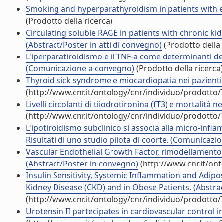
Smoking and hyperparathyroidism in patients with 
(Prodotto della ricerca)
Circulating soluble RAGE in patients with chronic kid
(Abstract/Poster in atti di convegno)
(Prodotto della 
L'iperparatiroidismo e il TNF-a come determinanti dell
(Comunicazione a convegno)
(Prodotto della ricerca
Thyroid sick syndrome e miocardiopatia nei pazienti
(http://www.cnr.it/ontology/cnr/individuo/prodotto
Livelli circolanti di tiiodrotironina (fT3) e mortalità 
(http://www.cnr.it/ontology/cnr/individuo/prodotto
L'ipotiroidismo subclinico si associa alla micro-infi
Risultati di uno studio pilota di coorte. (Comunicaz
Vascular Endothelial Growth Factor, rimodellamento ven
(Abstract/Poster in convegno)
(http://www.cnr.it/on
Insulin Sensitivity, Systemic Inflammation and Adip
Kidney Disease (CKD) and in Obese Patients. (Abstra
(http://www.cnr.it/ontology/cnr/individuo/prodotto
Urotensin II partecipates in cardiovascular control