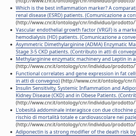
(http://www.cnr.it/ontology/cnr/individuo/prodotto
Which is the best inflammation marker? A comparativ
renal disease (ESRD) patients. (Comunicazione a co
(http://www.cnr.it/ontology/cnr/individuo/prodotto
Vascular endothelial growth factor (VRGF) is a marker
hemodialysis (HD) patients. (Comunicazione a conv
Asymmetric Dimethylarginine (ADMA) Enzymatic Mach
Stage 3-5 CKD patients. (Contributo in atti di conveg
Methylarginine enzymatic machinery and Leptin in adi
(http://www.cnr.it/ontology/cnr/individuo/prodotto
Functional correlates and gene expression in fat cell
in atti di convegno)
(http://www.cnr.it/ontology/cnr
Insulin Sensitivity, Systemic Inflammation and Adip
Kidney Disease (CKD) and in Obese Patients. (Contrib
(http://www.cnr.it/ontology/cnr/individuo/prodotto
L'obesità addominale interagisce con due citochine p
rischio di mortalità totale e cardiovascolare nei pazie
(http://www.cnr.it/ontology/cnr/individuo/prodotto
Adiponectin is a strong modifier of the death risk by