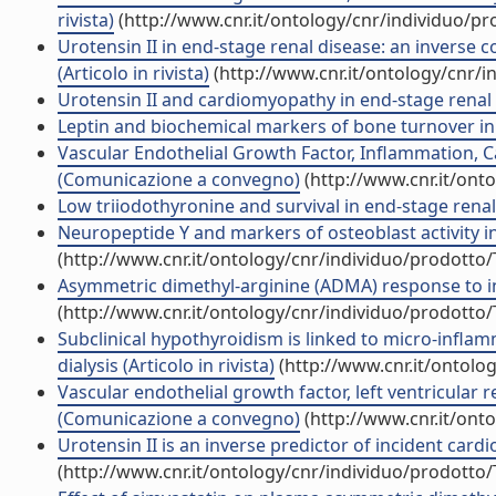
rivista)
(http://www.cnr.it/ontology/cnr/individuo/p
Urotensin II in end-stage renal disease: an inverse 
(Articolo in rivista)
(http://www.cnr.it/ontology/cnr/
Urotensin II and cardiomyopathy in end-stage renal di
Leptin and biochemical markers of bone turnover in di
Vascular Endothelial Growth Factor, Inflammation, 
(Comunicazione a convegno)
(http://www.cnr.it/ont
Low triiodothyronine and survival in end-stage renal d
Neuropeptide Y and markers of osteoblast activity in d
(http://www.cnr.it/ontology/cnr/individuo/prodotto
Asymmetric dimethyl-arginine (ADMA) response to infl
(http://www.cnr.it/ontology/cnr/individuo/prodotto
Subclinical hypothyroidism is linked to micro-infla
dialysis (Articolo in rivista)
(http://www.cnr.it/ontolo
Vascular endothelial growth factor, left ventricular
(Comunicazione a convegno)
(http://www.cnr.it/ont
Urotensin II is an inverse predictor of incident cardi
(http://www.cnr.it/ontology/cnr/individuo/prodotto