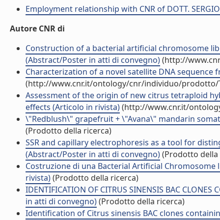
Employment relationship with CNR of DOTT. SERGI
Autore CNR di
Construction of a bacterial artificial chromosome libr
(Abstract/Poster in atti di convegno)
(http://www.cnr
Characterization of a novel satellite DNA sequence fro
(http://www.cnr.it/ontology/cnr/individuo/prodotto
Assessment of the origin of new citrus tetraploid 
effects (Articolo in rivista)
(http://www.cnr.it/ontolo
\"Redblush\" grapefruit + \"Avana\" mandarin somatic h
(Prodotto della ricerca)
SSR and capillary electrophoresis as a tool for disti
(Abstract/Poster in atti di convegno)
(Prodotto della 
Costruzione di una Bacterial Artificial Chromosome libr
rivista)
(Prodotto della ricerca)
IDENTIFICATION OF CITRUS SINENSIS BAC CLONES C
in atti di convegno)
(Prodotto della ricerca)
Identification of Citrus sinensis BAC clones contain