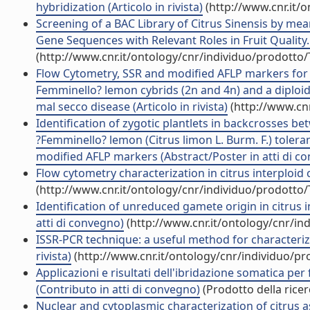
hybridization (Articolo in rivista)
(http://www.cnr.it/
Screening of a BAC Library of Citrus Sinensis by mea
Gene Sequences with Relevant Roles in Fruit Quality.
(http://www.cnr.it/ontology/cnr/individuo/prodotto
Flow Cytometry, SSR and modified AFLP markers for t
Femminello? lemon cybrids (2n and 4n) and a diploid 
mal secco disease (Articolo in rivista)
(http://www.cnr
Identification of zygotic plantlets in backcrosses b
?Femminello? lemon (Citrus limon L. Burm. F.) toler
modified AFLP markers (Abstract/Poster in atti di c
Flow cytometry characterization in citrus interploid 
(http://www.cnr.it/ontology/cnr/individuo/prodotto
Identification of unreduced gamete origin in citrus 
atti di convegno)
(http://www.cnr.it/ontology/cnr/i
ISSR-PCR technique: a useful method for characteriz
rivista)
(http://www.cnr.it/ontology/cnr/individuo/p
Applicazioni e risultati dell'ibridazione somatica pe
(Contributo in atti di convegno)
(Prodotto della ricer
Nuclear and cytoplasmic characterization of citrus