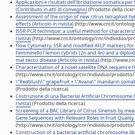
Applicazioni e risultati dell'ibridazione somatica pe
(Contributo in atti di convegno)
(Prodotto della ricer
Assessment of the origin of new citrus tetraploid 
effects (Articolo in rivista)
(http://www.cnr.it/ontolo
ISSR-PCR technique: a useful method for characteriz
rivista)
(http://www.cnr.it/ontology/cnr/individuo/p
Flow Cytometry, SSR and modified AFLP markers for t
Femminello? lemon cybrids (2n and 4n) and a diploid 
mal secco disease (Articolo in rivista)
(http://www.cnr
Characterization of a novel satellite DNA sequence fro
(http://www.cnr.it/ontology/cnr/individuo/prodotto
\"Redblush\" grapefruit + \"Avana\" mandarin somatic h
(Prodotto della ricerca)
Costruzione di una Bacterial Artificial Chromosome libr
rivista)
(Prodotto della ricerca)
Screening of a BAC Library of Citrus Sinensis by mea
Gene Sequences with Relevant Roles in Fruit Quality.
(http://www.cnr.it/ontology/cnr/individuo/prodotto
Construction of a bacterial artificial chromosome libr