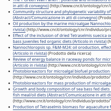
in atti di convegno)
(http://www.cnr.it/ontology/cnr
Community structure and phylogenetic variability of
(Abstract/Comunicazione in atti di convegno)
(Prodot
Oil production by the marine microalgae Nannochlo
rivista)
(http://www.cnr.it/ontology/cnr/individuo/p
Effect of the inclusion of dried Tetraselmis suecica 
bass juveniles fed organic diets (Articolo in rivista)
(h
Nannochloropsis sp. F&M-M24: oil oroduction, effect
(Articolo in rivista)
(Prodotto della ricerca)
Review of energy balance in raceway ponds for microa
(Articolo in rivista)
(http://www.cnr.it/ontology/cnr/
Photobioreactors for microalgal biofuel production 
(http://www.cnr.it/ontology/cnr/individuo/prodotto
Photobioreactors for mass production of microalgae 
Growth and body composition of sea bass fed diets i
fish meal/oil diets (Abstract/Comunicazione in atti 
(http://www.cnr.it/ontology/cnr/individuo/prodotto
Production of Tetraselmis biomass for aquaculture 