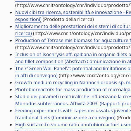
(http://www.cnr.it/ontology/cnr/individuo/prodotto
Nuovi cibi tra ricerca, sostenibilità e innovazione -
esposizioni)
(Prodotto della ricerca)
Miglioramento delle prestazioni dei sistemi di coltura
ricerca)
(http://www.cnr.it/ontology/cnr/individuo/
Production of Tetraselmis biomass for aquaculture 
(http://www.cnr.it/ontology/cnr/individuo/prodotto
Inclusion of Isochrysis aff. galbana in organic diets 
and fillet composition (Abstract/Comunicazione in at
The \"Green Wall Panel\": potential and limitations
in atti di convegno)
(http://www.cnr.it/ontology/cnr
Growth medium recycling in Nannochloropsis sp. mass 
Photobioreactors for mass production of microalgae 
Studio dei parametri colturali che influenzano la cre
Monodus subterraneus. Attività 2003. (Rapporti proge
Feeding experiments with Tapes decussatus juveniles
traditional diets (Comunicazione a convegno)
(Prodot
High surface-to-volume ratio photobioreactors used a