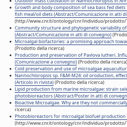
Outdoor mass cultivation of Nannochloropsis in An
Growth and body composition of sea bass fed diets i
fish meal/oil diets (Abstract/Comunicazione in atti 
(http://www.cnr.it/ontology/cnr/individuo/prodotto
Community structure and phylogenetic variability of
(Abstract/Comunicazione in atti di convegno)
(Prodot
Microalgal biofactories: a promising approach toward
(Prodotto della ricerca)
Production and preservation of Pavlova lutheri. Infl
(Comunicazione a convegno)
(Prodotto della ricerca
Cold preservation and use of microalgae aquacultu
Nannochloropsis sp. F&M-M24: oil oroduction, effect
(Articolo in rivista)
(Prodotto della ricerca)
Lipid production from marine microalgae: strain selec
photobioreactors (Abstract/Poster in atti di conveg
Bioactive Microalgae. Why are they not commercially 
ricerca)
Photobioreactors for microalgal biofuel production 
(http://www.cnr.it/ontology/cnr/individuo/prodotto