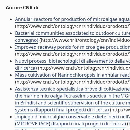
Autore CNR di
Annular reactors for production of microalgae aquac
(http://www.cnr.it/ontology/cnr/individuo/prodotto
Bacterial communities associated to outdoor culture
convegno)
(http://www.cnr.it/ontology/cnr/individ
Improved raceway ponds for microalgae production (
(http://www.cnr.it/ontology/cnr/individuo/prodotto
Nuovi processi biotecnologici di allevamento della v
di ricerca)
(http://www.cnr.it/ontology/cnr/individu
Mass cultivation of Nannochloropsis in annular reacto
(http://www.cnr.it/ontology/cnr/individuo/prodotto
Assistenza tecnico-specialistica prove di coltivazion
the marine microalga Tetraselmis suecica in the \"Gre
in Brindisi and scientific supervision of the culture
systems (Rapporti finali progetti di ricerca)
(http://w
Impiego di microalghe conservate e diete inerti nel
(MICROVERACE) (Rapporti finali progetti di ricerca)
(