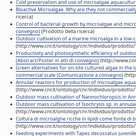
Cold preservation and use of microalgae aquacultu
Bioactive Microalgae. Why are they not commercially 
ricerca)
Control of bacterial growth by microalgae and microa
convegno)
(Prodotto della ricerca)
Outdoor cultivation of a marine microalga in a low-c
(http://www.cnr.it/ontology/cnr/individuo/prodotto
Productivity and photosynthetic efficiency of outdo
(Abstract/Poster in atti di convegno)
(http://www.cnr
Green alternatives for on-site cultured algae in the 
commercial scale (Comunicazione a convegno)
(http
Annular reactors for production of microalgae aquac
(http://www.cnr.it/ontology/cnr/individuo/prodotto
Outdoor mass cultivation of Nannochloropsis in An
Outdoor mass cultivation of Isochrysis sp. in annular
(http://www.cnr.it/ontology/cnr/individuo/prodotto
Coltura di microalghe ricche in lipidi come fonte di b
(http://www.cnr.it/ontology/cnr/individuo/prodotto
Feeding experiments with Tapes decussatus juveniles