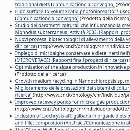
traditional diets (Comunicazione a convegno)
(Prodot
High surface-to-volume ratio photobioreactors used a
(Comunicazione a convegno)
(Prodotto della ricerca
Studio dei parametri colturali che influenzano la cre
Monodus subterraneus. Attività 2003. (Rapporti proge
Nuovi processi biotecnologici di allevamento della v
di ricerca)
(http://www.cnr.it/ontology/cnr/individu
Impiego di microalghe conservate e diete inerti nel
(MICROVERACE) (Rapporti finali progetti di ricerca)
(
Optimization of the algae production in innovative 
(Prodotto della ricerca)
Growth medium recycling in Nannochloropsis sp. mass 
Miglioramento delle prestazioni dei sistemi di coltura
ricerca)
(http://www.cnr.it/ontology/cnr/individuo/
Improved raceway ponds for microalgae production (
(http://www.cnr.it/ontology/cnr/individuo/prodotto
Inclusion of Isochrysis aff. galbana in organic diets 
and fillet composition (Abstract/Comunicazione in at
The \"Green Wall Panel\": potential and limitations