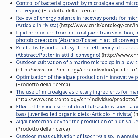
Control of bacterial growth by microalgae and microa
convegno)
(Prodotto della ricerca)
Review of energy balance in raceway ponds for microa
(Articolo in rivista)
(http://www.cnr.it/ontology/cnr/
Lipid production from microalgae: strain selection, i
photobioreactors (Abstract/Poster in atti di conveg
Productivity and photosynthetic efficiency of outdo
(Abstract/Poster in atti di convegno)
(http://www.cnr
Outdoor cultivation of a marine microalga in a low-c
(http://www.cnr.it/ontology/cnr/individuo/prodotto
Optimization of the algae production in innovative 
(Prodotto della ricerca)
The use of microalgae as dietary ingredients for ma
(http://www.cnr.it/ontology/cnr/individuo/prodotto
Effect of the inclusion of dried Tetraselmis suecica 
bass juveniles fed organic diets (Articolo in rivista)
(h
Algal biotechnology for the production of high valu
(Prodotto della ricerca)
Outdoor mass cultivation of Isochrysis sp. in annular