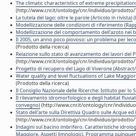
The climatic characteristics of extreme precipitation
(http://www.cnr.it/ontology/cnr/individuo/prodotto
La tutela del lago: oltre le parole (Articolo in rivista)
(
Modellizzazione delle condizioni di riferimento (Rapp
Modellizzazione del comportamento dell'azoto nei baci
Il 2005, un anno poco piovoso: un problema per lecos
(Prodotto della ricerca)
Relazione sullo stato di avanzamento dei lavori del P
(http://www.cnr.it/ontology/cnr/individuo/prodotto
Progetto di recupero del Lago di Viverone (Abstract/
Water quality and level fluctuations of Lake Maggio
(Prodotto della ricerca)
Il Consiglio Nazionale delle Ricerche: Istituto per l
Il rilevamento idromorfologico e degli habitat fluvia
convegno)
(http://www.cnr.it/ontology/cnr/individ
Stato dell'arte sulla Direttiva Quadro sulle Acque ed
(http://www.cnr.it/ontology/cnr/individuo/prodotto
Indagini sul bacino imbrifero. Caratteristiche idrolog
Maggiore. Aspetti limnologici. Programma quinquenn