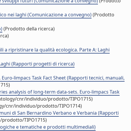
li e sviluppi futuri (Comunicazione a convegno)
(Prodotto
ologico nei laghi (Comunicazione a convegno)
(Prodotto
o)
(Prodotto della ricerca)
erca)
i a ripristinare la qualità ecologica. Parte A: Laghi
Laghi (Rapporti progetti di ricerca)
 Euro-limpacs Task Fact Sheet (Rapporti tecnici, manuali,
1715)
ries analysis of long-term data-sets. Euro-limpacs Task
ontology/cnr/individuo/prodotto/TIPO1715)
ogy/cnr/individuo/prodotto/TIPO1714)
Comuni di San Bernardino Verbano e Verbania (Rapporti
uo/prodotto/TIPO1715)
ologiche e tematiche e prodotti multimediali)