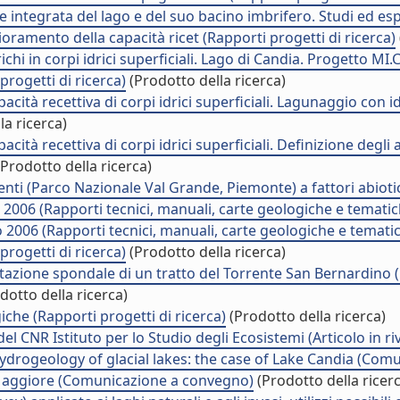
one integrata del lago e del suo bacino imbrifero. Studi ed e
oramento della capacità ricet (Rapporti progetti di ricerca)
chi in corpi idrici superficiali. Lago di Candia. Progetto MI
 progetti di ricerca)
(Prodotto della ricerca)
ità recettiva di corpi idrici superficiali. Lagunaggio con id
la ricerca)
tà recettiva di corpi idrici superficiali. Definizione degli a
Prodotto della ricerca)
renti (Parco Nazionale Val Grande, Piemonte) a fattori abio
2006 (Rapporti tecnici, manuali, carte geologiche e tematic
o 2006 (Rapporti tecnici, manuali, carte geologiche e temati
rogetti di ricerca)
(Prodotto della ricerca)
tazione spondale di un tratto del Torrente San Bernardino (br
dotto della ricerca)
iche (Rapporti progetti di ricerca)
(Prodotto della ricerca)
l CNR Istituto per lo Studio degli Ecosistemi (Articolo in riv
hydrogeology of glacial lakes: the case of Lake Candia (Co
 Maggiore (Comunicazione a convegno)
(Prodotto della ricer