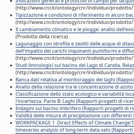
Indicazioni generali e protocolli di campo per lacqui
(http://www.cnr.it/ontology/cnr/individuo/prodotto
Tipizzazione e condizioni di riferimento in alcuni baci
(http://www.cnr.it/ontology/cnr/individuo/prodotto
Il cambiamento climatico e le piogge: analisi dell'evol
(Prodotto della ricerca)
Lagunaggio con idrofite e zeoliti delle acque di dila
dell'impatto dei carichi inquinanti puntiformi e diffus
(http://www.cnr.it/ontology/cnr/individuo/prodotto
Studi limnologici sul bacino del Lago di Candia. Rela
(http://www.cnr.it/ontology/cnr/individuo/prodotto
Banca dati relativa al monitoraggio dei laghi (Rapport
Analisi della relazione tra le concentrazione di azot
Classificazione dello stato ecologico e variabilità loca
l'incertezza. Parte B: Laghi (Rapporti progetti di rice
Indagini sul bacino imbrifero (Rapporti progetti di ri
Validità delle misure di precipitazione con differenti
WORKPACKAGE 1  Direct Effects of Climate Change:Ta
timeseries analysis of long-term data-sets (Rapporti 