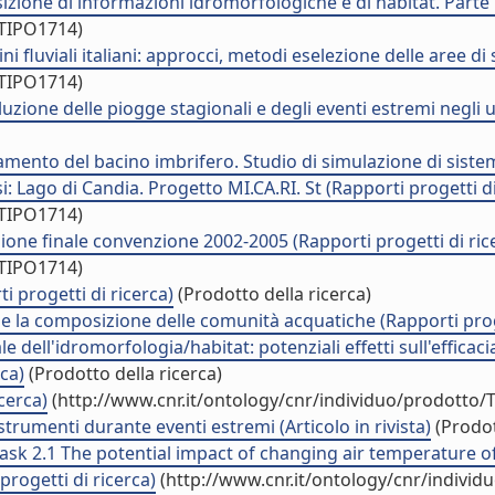
sizione di informazioni idromorfologiche e di habitat. Parte 
/TIPO1714)
ni fluviali italiani: approcci, metodi eselezione delle aree di
/TIPO1714)
uzione delle piogge stagionali e degli eventi estremi negli ult
vamento del bacino imbrifero. Studio di simulazione di siste
i: Lago di Candia. Progetto MI.CA.RI. St (Rapporti progetti di
/TIPO1714)
zione finale convenzione 2002-2005 (Rapporti progetti di ric
/TIPO1714)
i progetti di ricerca)
(Prodotto della ricerca)
o e la composizione delle comunità acquatiche (Rapporti prog
le dell'idromorfologia/habitat: potenziali effetti sull'efficac
rca)
(Prodotto della ricerca)
cerca)
(http://www.cnr.it/ontology/cnr/individuo/prodotto/
 strumenti durante eventi estremi (Articolo in rivista)
(Prodot
sk 2.1 The potential impact of changing air temperature of
progetti di ricerca)
(http://www.cnr.it/ontology/cnr/indivi