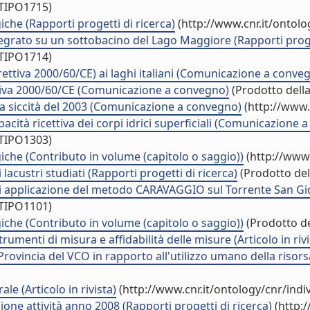
/TIPO1715)
iche (Rapporti progetti di ricerca)
(http://www.cnr.it/ontol
ntegrato su un sottobacino del Lago Maggiore (Rapporti proge
/TIPO1714)
rettiva 2000/60/CE) ai laghi italiani (Comunicazione a conve
ettiva 2000/60/CE (Comunicazione a convegno)
(Prodotto della
la siccità del 2003 (Comunicazione a convegno)
(http://www.
cità ricettiva dei corpi idrici superficiali (Comunicazione 
/TIPO1303)
giche (Contributo in volume (capitolo o saggio))
(http://www.
i lacustri studiati (Rapporti progetti di ricerca)
(Prodotto dell
ali applicazione del metodo CARAVAGGIO sul Torrente San Giov
/TIPO1101)
giche (Contributo in volume (capitolo o saggio))
(Prodotto de
rumenti di misura e affidabilità delle misure (Articolo in rivi
 Provincia del VCO in rapporto all'utilizzo umano della risor
le (Articolo in rivista)
(http://www.cnr.it/ontology/cnr/ind
ione attività anno 2008 (Rapporti progetti di ricerca)
(http: