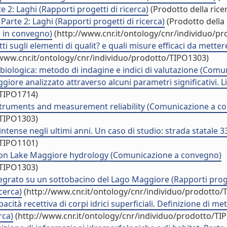
 2: Laghi (Rapporti progetti di ricerca)
(Prodotto della rice
 Parte 2: Laghi (Rapporti progetti di ricerca)
(Prodotto della 
r in convegno)
(http://www.cnr.it/ontology/cnr/individuo/p
ti sugli elementi di qualit? e quali misure efficaci da mette
/www.cnr.it/ontology/cnr/individuo/prodotto/TIPO1303)
 biologica: metodo di indagine e indici di valutazione (Com
iore analizzato attraverso alcuni parametri significativi. Li
/TIPO1714)
instruments and measurement reliability (Comunicazione a c
/TIPO1303)
tense negli ultimi anni. Un caso di studio: strada statale 337
/TIPO1101)
on Lake Maggiore hydrology (Comunicazione a convegno)
/TIPO1303)
ntegrato su un sottobacino del Lago Maggiore (Rapporti proge
cerca)
(http://www.cnr.it/ontology/cnr/individuo/prodotto/
ità recettiva di corpi idrici superficiali. Definizione di met
rca)
(http://www.cnr.it/ontology/cnr/individuo/prodotto/TI