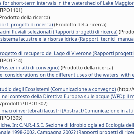
s for short-term intervals in the watershed of Lake Maggiore 
/TIPO1101)
Prodotto della ricerca)
orti progetti di ricerca)
(Prodotto della ricerca)
ni fluviali selezionati (Rapporti progetti di ricerca)
(Prodot
istema lacustre e la risorsa idrica (Rapporti tecnici, manua
rogetto di recupero del Lago di Viverone (Rapporti progetti 
/TIPO1714)
Poster in atti di convegno)
(Prodotto della ricerca)
re: considerations on the different uses of the waters, wi
o Studio degli Ecosistemi (Comunicazione a convegno)
(http:/
li nel contesto della Direttiva Europea sulle acque (WFD): i
uo/prodotto/TIPO1302)
 i macroinvertebrati lacustri (Abstract/Comunicazione in att
/TIPO1305)
iche. In: C.N.R.-I.S.E. Sezione di Idrobiologia ed Ecologia d
ale 1998-2002. Campagna 2002? (Rapporti progetti di rice