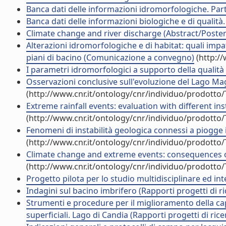
Banca dati delle informazioni idromorfologiche. Parte
Banca dati delle informazioni biologiche e di qualità.
Climate change and river discharge (Abstract/Poste
Alterazioni idromorfologiche e di habitat: quali impat
piani di bacino (Comunicazione a convegno)
(http:/
I parametri idromorfologici a supporto della qualità
Osservazioni conclusive sull'evoluzione del Lago Magg
(http://www.cnr.it/ontology/cnr/individuo/prodotto
Extreme rainfall events: evaluation with different 
(http://www.cnr.it/ontology/cnr/individuo/prodotto
Fenomeni di instabilità geologica connessi a piogge in
(http://www.cnr.it/ontology/cnr/individuo/prodotto
Climate change and extreme events: consequences 
(http://www.cnr.it/ontology/cnr/individuo/prodotto
Progetto pilota per lo studio multidisciplinare ed i
Indagini sul bacino imbrifero (Rapporti progetti di ri
Strumenti e procedure per il miglioramento della capac
superficiali. Lago di Candia (Rapporti progetti di rice