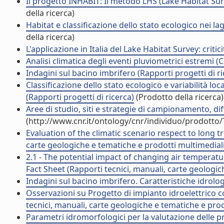
Il progetto INHABIT: Il metodo LHS (Lake Habitat Surve
della ricerca)
Habitat e classificazione dello stato ecologico nei la
della ricerca)
L'applicazione in Italia del Lake Habitat Survey: crit
Analisi climatica degli eventi pluviometrici estremi (
Indagini sul bacino imbrifero (Rapporti progetti di ri
Classificazione dello stato ecologico e variabilità loc
(Rapporti progetti di ricerca)
(Prodotto della ricerca)
Aree di studio, siti e strategie di campionamento, diff
(http://www.cnr.it/ontology/cnr/individuo/prodotto
Evaluation of the climatic scenario respect to long 
carte geologiche e tematiche e prodotti multimediali
2.1 - The potential impact of changing air temperatu
Fact Sheet (Rapporti tecnici, manuali, carte geologic
Indagini sul bacino imbrifero. Caratteristiche idrolog
Osservazioni su Progetto di impianto idroelettrico 
tecnici, manuali, carte geologiche e tematiche e prod
Parametri idromorfologici per la valutazione delle pr