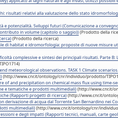
y) applicato ai laghi naturali e agli invasi, utilizzi possibi
ghi: risultati relativi alla valutazione dello stato idromorf
icità e potenzialità. Sviluppi futuri (Comunicazione a convegn
Contributo in volume (capitolo o saggio))
(Prodotto della ric
cerca)
(Prodotto della ricerca)
ale di habitat e idromorfologia: proposte di nuove misure util
icoltà complessive e sintesi dei principali risultati. Parte B: 
/TIPO1714)
trend meteorological observations. TASK 1 Climate scenarios.
)
(http://www.cnr.it/ontology/cnr/individuo/prodotto/TIPO
re of and precipitation on chemical mass flux using time-se
he e tematiche e prodotti multimediali)
(http://www.cnr.it/
iche (Rapporti progetti di ricerca)
(http://www.cnr.it/ontol
con derivazione di acqua dal Torrente San Bernardino nei 
otti multimediali)
(http://www.cnr.it/ontology/cnr/individ
essioni e degli impatti (Rapporti tecnici, manuali, carte ge