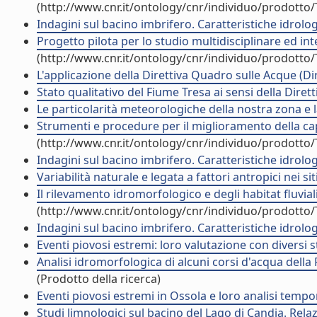
(http://www.cnr.it/ontology/cnr/individuo/prodotto
Indagini sul bacino imbrifero. Caratteristiche idrolog
Progetto pilota per lo studio multidisciplinare ed i
(http://www.cnr.it/ontology/cnr/individuo/prodotto
L'applicazione della Direttiva Quadro sulle Acque (Di
Stato qualitativo del Fiume Tresa ai sensi della Dir
Le particolarità meteorologiche della nostra zona e 
Strumenti e procedure per il miglioramento della capa
(http://www.cnr.it/ontology/cnr/individuo/prodotto
Indagini sul bacino imbrifero. Caratteristiche idrolo
Variabilità naturale e legata a fattori antropici nei sit
Il rilevamento idromorfologico e degli habitat fluvi
(http://www.cnr.it/ontology/cnr/individuo/prodotto
Indagini sul bacino imbrifero. Caratteristiche idrolo
Eventi piovosi estremi: loro valutazione con diversi st
Analisi idromorfologica di alcuni corsi d'acqua della
(Prodotto della ricerca)
Eventi piovosi estremi in Ossola e loro analisi tempora
Studi limnologici sul bacino del Lago di Candia. Relaz