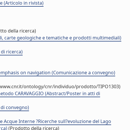
(Articolo in rivista)
to della ricerca)
li, carte geologiche e tematiche e prodotti multimediali)
di ricerca)
th emphasis on navigation (Comunicazione a convegno)
/www.cnr.it/ontology/cnr/individuo/prodotto/TIPO1303)
l metodo CARAVAGGIO (Abstract/Poster in atti di
i di convegno)
elle Acque Interne ?Ricerche sull?evoluzione del Lago
rca)
(Prodotto della ricerca)