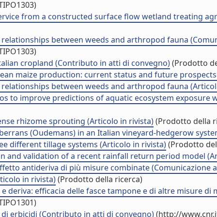
/TIPO1303)
rvice from a constructed surface flow wetland treating agr
ape: relationships between weeds and arthropod fauna (Comu
/TIPO1303)
talian cropland (Contributo in atti di convegno)
(Prodotto del
ean maize production: current status and future prospects. (
: relationships between weeds and arthropod fauna (Articolo 
os to improve predictions of aquatic ecosystem exposure with
e rhizome sprouting (Articolo in rivista)
(Prodotto della r
berrans (Oudemans) in an Italian vineyard-hedgerow system (
different tillage systems (Articolo in rivista)
(Prodotto dell
on and validation of a recent rainfall return period model (Art
'effetto antideriva di più misure combinate (Comunicazione
colo in rivista)
(Prodotto della ricerca)
e deriva: efficacia delle fasce tampone e di altre misure di 
/TIPO1301)
i erbicidi (Contributo in atti di convegno)
(http://www.cnr.