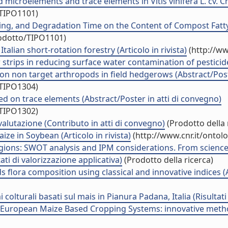
icroelements and trace elements in Vitis vinifera L. cv. Cha
/TIPO1101)
ting, and Degradation Time on the Content of Compost Fatty
rodotto/TIPO1101)
alian short-rotation forestry (Articolo in rivista)
(http://ww
 strips in reducing surface water contamination of pestici
ft on non target arthropods in field hedgerows (Abstract/Po
/TIPO1304)
ed on trace elements (Abstract/Poster in atti di convegno)
/TIPO1302)
valutazione (Contributo in atti di convegno)
(Prodotto della 
e in Soybean (Articolo in rivista)
(http://www.cnr.it/ontol
ions: SWOT analysis and IPM considerations. From science
i di valorizzazione applicativa)
(Prodotto della ricerca)
 flora composition using classical and innovative indices (
olturali basati sul mais in Pianura Padana, Italia (Risultati 
opean Maize Based Cropping Systems: innovative methods a