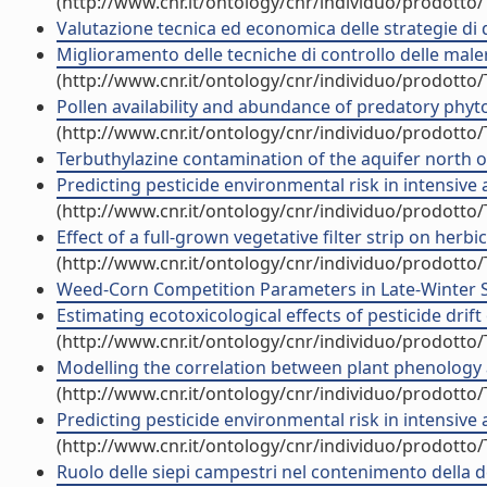
(http://www.cnr.it/ontology/cnr/individuo/prodotto
Valutazione tecnica ed economica delle strategie di di
Miglioramento delle tecniche di controllo delle male
(http://www.cnr.it/ontology/cnr/individuo/prodotto
Pollen availability and abundance of predatory phyto
(http://www.cnr.it/ontology/cnr/individuo/prodotto
Terbuthylazine contamination of the aquifer north of V
Predicting pesticide environmental risk in intensive ag
(http://www.cnr.it/ontology/cnr/individuo/prodotto
Effect of a full-grown vegetative filter strip on herbic
(http://www.cnr.it/ontology/cnr/individuo/prodotto
Weed-Corn Competition Parameters in Late-Winter Sow
Estimating ecotoxicological effects of pesticide drif
(http://www.cnr.it/ontology/cnr/individuo/prodotto
Modelling the correlation between plant phenology 
(http://www.cnr.it/ontology/cnr/individuo/prodotto
Predicting pesticide environmental risk in intensive a
(http://www.cnr.it/ontology/cnr/individuo/prodotto
Ruolo delle siepi campestri nel contenimento della 