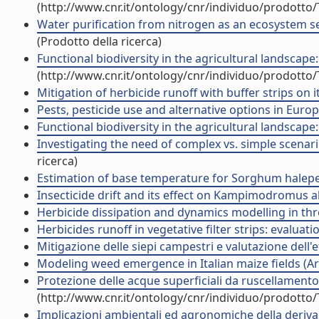
(http://www.cnr.it/ontology/cnr/individuo/prodotto
Water purification from nitrogen as an ecosystem se
(Prodotto della ricerca)
Functional biodiversity in the agricultural landsc
(http://www.cnr.it/ontology/cnr/individuo/prodotto
Mitigation of herbicide runoff with buffer strips on i
Pests, pesticide use and alternative options in Europ
Functional biodiversity in the agricultural landscape
Investigating the need of complex vs. simple scenari
ricerca)
Estimation of base temperature for Sorghum halepens
Insecticide drift and its effect on Kampimodromus a
Herbicide dissipation and dynamics modelling in three 
Herbicides runoff in vegetative filter strips: evaluati
Mitigazione delle siepi campestri e valutazione dell
Modeling weed emergence in Italian maize fields (Arti
Protezione delle acque superficiali da ruscellamento 
(http://www.cnr.it/ontology/cnr/individuo/prodotto
Implicazioni ambientali ed agronomiche della deriva d