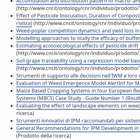
Accumulation and distribution pattern of macro- and m
(http://www.cnr.it/ontology/cnr/individuo/prodotto
Effect of Pesticide Inoculation, Duration of Compos
rivista)
(http://www.cnr.it/ontology/cnr/individuo/p
Weed-poplar competition dynamics and yield loss in It
Modelling approaches to study the efficacy of buffer
Estimating ecotoxicological effects of pesticide dri
(http://www.cnr.it/ontology/cnr/individuo/prodotto
Soil-grape traceability using a regression model bas
(http://www.cnr.it/ontology/cnr/individuo/prodotto
Strumenti di supporto alle decisioni nell'IWM e loro 
Evaluation of Weed Emergence Model AlertInf for Maiz
Maize Based Cropping Systems in four European Reg
Systems (MBCS) Case Study - Guide Number 1 (Risultat
Evaluating the effect of landscape elements on weeds
ricerca)
Strumenti innovativi di IPM raccomandati per sistemi c
General Recommendations for IPM Development in Eur
(Prodotto della ricerca)