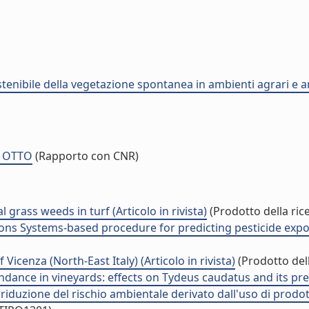
tenibile della vegetazione spontanea in ambienti agrari e 
N OTTO
(Rapporto con CNR)
rass weeds in turf (Articolo in rivista)
(Prodotto della ric
ns Systems-based procedure for predicting pesticide exposur
icenza (North-East Italy) (Articolo in rivista)
(Prodotto dell
ce in vineyards: effects on Tydeus caudatus and its predat
riduzione del rischio ambientale derivato dall'uso di prodott