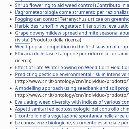
Shrub flowering to aid weed control (Contributo in a
L'agrometeorologia come strumento per razionalizzar
Fogging can control Tetranychus urticae on greenhou
Herbicides runoff in vegetated filter strips: evaluati
Grape downy mildew spread and mite seasonal abund
rivista)
(Prodotto della ricerca)
Weed-poplar competition in the first season of crop
Efficacia delle fasce tampone per ridurre la contamin
ricerca)
Effect of Late-Winter Sowing on Weed-Corn Field Compe
Predicting pesticide environmental risk in intensive a
(http://www.cnr.it/ontology/cnr/individuo/prodotto
A modelling approach using seedbank and soil propertie
(http://www.cnr.it/ontology/cnr/individuo/prodotto
Evaluating weed diversity with indices of various compl
Aspetti sanitari ed ecotossicologici del controllo 
Il controllo della vegetazione spontanea nelle aree ur
Le conoscenze biologiche, strumento essenziale per l