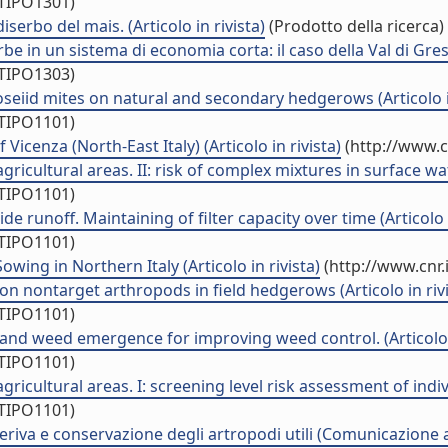
/TIPO1301)
serbo del mais. (Articolo in rivista)
(Prodotto della ricerca)
rbe in un sistema di economia corta: il caso della Val di G
/TIPO1303)
seiid mites on natural and secondary hedgerows (Articolo in
/TIPO1101)
icenza (North-East Italy) (Articolo in rivista)
(http://www.c
ricultural areas. II: risk of complex mixtures in surface wate
/TIPO1101)
ide runoff. Maintaining of filter capacity over time (Articolo i
/TIPO1101)
ing in Northern Italy (Articolo in rivista)
(http://www.cnr.
t on nontarget arthropods in field hedgerows (Articolo in rivi
/TIPO1101)
and weed emergence for improving weed control. (Articolo i
/TIPO1101)
gricultural areas. I: screening level risk assessment of indiv
/TIPO1101)
deriva e conservazione degli artropodi utili (Comunicazione