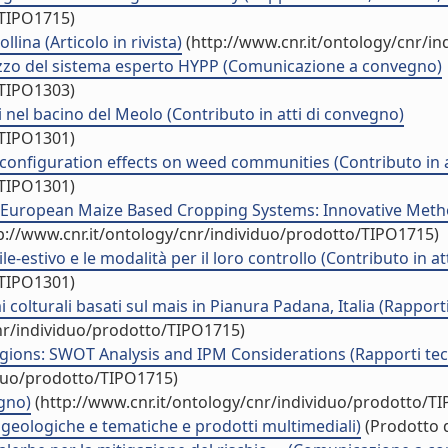
/TIPO1715)
ollina (Articolo in rivista)
(http://www.cnr.it/ontology/cnr/i
izzo del sistema esperto HYPP (Comunicazione a convegno)
/TIPO1303)
ali nel bacino del Meolo (Contributo in atti di convegno)
/TIPO1301)
configuration effects on weed communities (Contributo in a
/TIPO1301)
ropean Maize Based Cropping Systems: Innovative Methods
p://www.cnr.it/ontology/cnr/individuo/prodotto/TIPO1715)
le-estivo e le modalità per il loro controllo (Contributo in a
/TIPO1301)
colturali basati sul mais in Pianura Padana, Italia (Rapport
nr/individuo/prodotto/TIPO1715)
ons: SWOT Analysis and IPM Considerations (Rapporti tecni
iduo/prodotto/TIPO1715)
gno)
(http://www.cnr.it/ontology/cnr/individuo/prodotto/T
te geologiche e tematiche e prodotti multimediali)
(Prodotto d