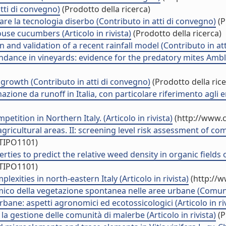
tti di convegno)
(Prodotto della ricerca)
e la tecnologia diserbo (Contributo in atti di convegno)
(P
se cucumbers (Articolo in rivista)
(Prodotto della ricerca)
on and validation of a recent rainfall model (Contributo in at
ance in vineyards: evidence for the predatory mites Ambly
 growth (Contributo in atti di convegno)
(Prodotto della rice
azione da runoff in Italia, con particolare riferimento agli
tition in Northern Italy. (Articolo in rivista)
(http://www.c
gricultural areas. II: screening level risk assessment of com
/TIPO1101)
s to predict the relative weed density in organic fields of an
/TIPO1101)
exities in north-eastern Italy (Articolo in rivista)
(http://w
chimico della vegetazione spontanea nelle aree urbane (Com
bane: aspetti agronomici ed ecotossicologici (Articolo in riv
a gestione delle comunità di malerbe (Articolo in rivista)
(P