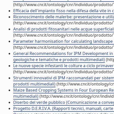
(http://www.cnr.it/ontology/cnr/individuo/prodotto
Efficacia dell'impianto fisso nella difesa della vite in c
Riconoscimento delle malerbe: presentazione e util
(http://www.cnr.it/ontology/cnr/individuo/prodotto
Analisi di prodotti fitosanitari nelle acque superfici
(http://www.cnr.it/ontology/cnr/individuo/prodotto
Parameter harmonisation for calculating landscape 
(http://www.cnr.it/ontology/cnr/individuo/prodotto
General Recommendations for IPM Development in Eu
geologiche e tematiche e prodotti multimediali)
(htt
Le nuove specie infestanti le colture a ciclo primaveri
(http://www.cnr.it/ontology/cnr/individuo/prodotto
Strumenti innovativi di IPM raccomandati per sistemi 
prodotti multimediali)
(http://www.cnr.it/ontology/c
Maize Based Cropping Systems in Four European Regi
multimediali)
(http://www.cnr.it/ontology/cnr/indiv
Diserbo del verde pubblico (Comunicazione a conve
Progetto D.E.R.I.V.A. (Rapporti tecnici, manuali, car