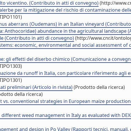
alto vicentino. (Contributo in atti di convegno)
(http://www.cn
erbe per la mitigazione del rischio di contaminazione delle ac
/TIPO1101)
us aberrans (Oudemans) in an Italian vineyard (Contributo 
 Anthocoridae) abundance in the agricultural landscape (Art
le (Contributo in atti di convegno)
(http://www.cnr.it/ontol
ystems: economic, environmental and social assessment of
que: gli effetti del diserbo chimico (Comunicazione a convegn
/TIPO1303)
zione da runoff in Italia, con particolare riferimento agli e
/TIPO1301)
ati preliminari (Articolo in rivista)
(Prodotto della ricerca)
dotto della ricerca)
vs. conventional strategies in European maize production:
 different weed management in Italy as evaluated with DEX
gement and design in Po Valley (Rapporti tecnici, manuali, 