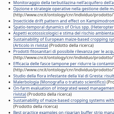
Monitoraggio della terbutilazina nell'acquifero dell'
Opzione e strategie operative nella gestione delle mal
(http://www.cnr.it/ontology/cnr/individuo/prodotto
Insecticide drift pattern and effect on Kampimodrom
Spatio-temporal dynamics of Orius spp. (Heteroptera:
Aspetti ecotossicologici e stima del rischio ambienta
Sustainability of European maize-based cropping s
(Articolo in rivista)
(Prodotto della ricerca)
Prodotti fitosanitari di possibile rilevanza per le ac
(http://www.cnr.it/ontology/cnr/individuo/prodotto
Efficacia delle fasce tampone per ridurre la contamina
(http://www.cnr.it/ontology/cnr/individuo/prodotto
Studio della flora infestante della Val di Gresta: risult
Malerbologia (Monografia o trattato scientifico)
(Pro
On-farm evaluation of integrated weed management 
rivista)
(Prodotto della ricerca)
Sustainability of maize-based cropping systems with
(Prodotto della ricerca)
Best practice examples on riparian buffer strip mana