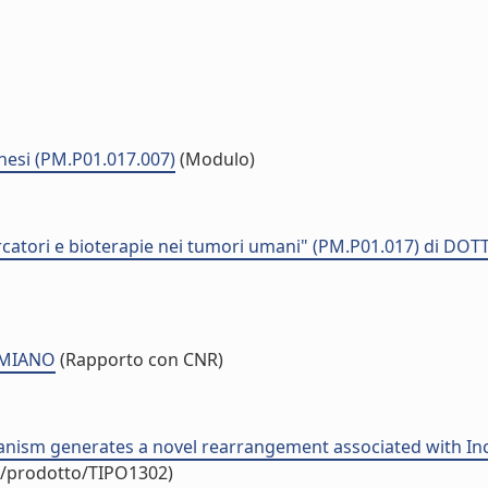
nesi (PM.P01.017.007)
(Modulo)
atori e bioterapie nei tumori umani" (PM.P01.017) di DO
 MIANO
(Rapporto con CNR)
nism generates a novel rearrangement associated with Incon
uo/prodotto/TIPO1302)