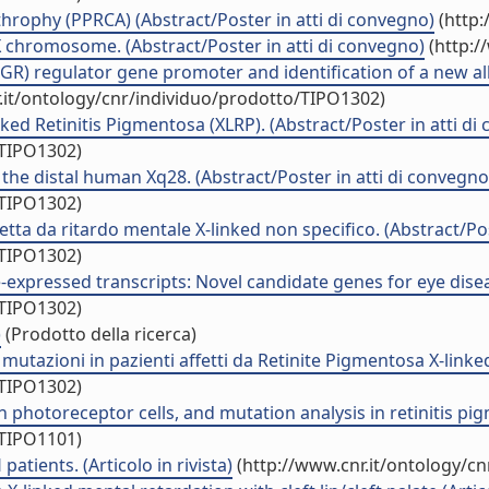
hrophy (PPRCA) (Abstract/Poster in atti di convegno)
(http:
chromosome. (Abstract/Poster in atti di convegno)
(http:/
R) regulator gene promoter and identification of a new alle
.it/ontology/cnr/individuo/prodotto/TIPO1302)
ked Retinitis Pigmentosa (XLRP). (Abstract/Poster in atti di
/TIPO1302)
 the distal human Xq28. (Abstract/Poster in atti di convegno
/TIPO1302)
ffetta da ritardo mentale X-linked non specifico. (Abstract/Po
/TIPO1302)
e-expressed transcripts: Novel candidate genes for eye disea
/TIPO1302)
)
(Prodotto della ricerca)
utazioni in pazienti affetti da Retinite Pigmentosa X-linked
/TIPO1302)
photoreceptor cells, and mutation analysis in retinitis pigme
/TIPO1101)
atients. (Articolo in rivista)
(http://www.cnr.it/ontology/c