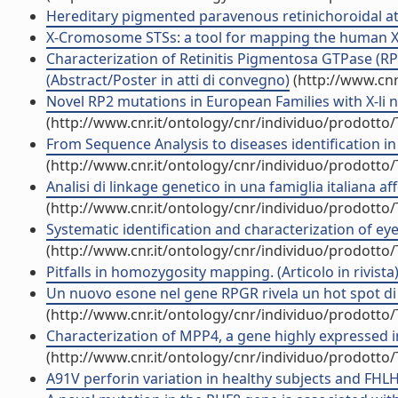
Hereditary pigmented paravenous retinichoroidal at
X-Cromosome STSs: a tool for mapping the human X 
Characterization of Retinitis Pigmentosa GTPase (RPG
(Abstract/Poster in atti di convegno)
(http://www.cnr
Novel RP2 mutations in European Families with X-li n
(http://www.cnr.it/ontology/cnr/individuo/prodotto
From Sequence Analysis to diseases identification in
(http://www.cnr.it/ontology/cnr/individuo/prodotto
Analisi di linkage genetico in una famiglia italiana a
(http://www.cnr.it/ontology/cnr/individuo/prodotto
Systematic identification and characterization of ey
(http://www.cnr.it/ontology/cnr/individuo/prodotto
Pitfalls in homozygosity mapping. (Articolo in rivista
Un nuovo esone nel gene RPGR rivela un hot spot di m
(http://www.cnr.it/ontology/cnr/individuo/prodotto
Characterization of MPP4, a gene highly expressed in 
(http://www.cnr.it/ontology/cnr/individuo/prodotto
A91V perforin variation in healthy subjects and FHLH p