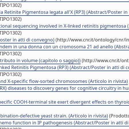
/TIPO1302)
da Retinite Pigmentosa legata all'X (RP3) (Abstract/Poster in
/TIPO1302)
ional sequencing involved in X-linked retinitis pigmentosa (
/TIPO1302)
oster in atti di convegno)
(http://www.cnr.it/ontology/cnr/
tandem in una donna con un cromosoma 21 ad anello (Abstrac
/TIPO1302)
ributo in volume (capitolo o saggio))
(http://www.cnr.it/on
inked Retinitis Pigmentosa (RP3) (Abstract/Poster in atti di
/TIPO1302)
nd X-specific flow-sorted chromosomes (Articolo in rivista)
 diseases to discovery genes for cognitive circuitry in hu
cific COOH-terminal site exert divergent effects on thyroid c
nation-defective yeast strain. (Articolo in rivista)
(Prodotto
emo function in IP pathogenesis (Abstract/Poster in atti d