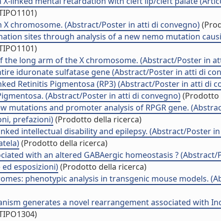
-linked mental retardation with cleft lip/cleft palate (Artico
/TIPO1101)
 X chromosome. (Abstract/Poster in atti di convegno)
(Prod
ation sites through analysis of a new nemo mutation causing
/TIPO1101)
f the long arm of the X chromosome. (Abstract/Poster in at
ire iduronate sulfatase gene (Abstract/Poster in atti di co
nked Retinitis Pigmentosa (RP3) (Abstract/Poster in atti di 
 Pigmentosa. (Abstract/Poster in atti di convegno)
(Prodotto 
new mutations and promoter analysis of RPGR gene. (Abstract
i, prefazioni)
(Prodotto della ricerca)
ed intellectual disability and epilepsy. (Abstract/Poster in
atela)
(Prodotto della ricerca)
sociated with an altered GABAergic homeostasis ? (Abstract/P
e ed esposizioni)
(Prodotto della ricerca)
omes: phenotypic analysis in transgenic mouse models. (Abs
anism generates a novel rearrangement associated with Inc
/TIPO1304)