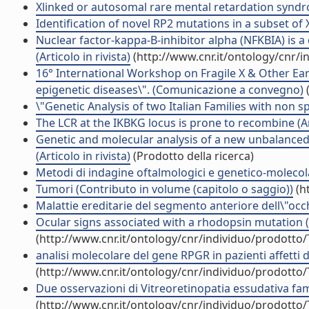
Xlinked or autosomal rare mental retardation syndr
Identification of novel RP2 mutations in a subset of 
Nuclear factor-kappa-B-inhibitor alpha (NFKBIA) is 
(Articolo in rivista)
(http://www.cnr.it/ontology/cnr/
16° International Workshop on Fragile X & Other Ear
epigenetic diseases\". (Comunicazione a convegno)
(
\"Genetic Analysis of two Italian Families with non
The LCR at the IKBKG locus is prone to recombine (Art
Genetic and molecular analysis of a new unbalanced 
(Articolo in rivista)
(Prodotto della ricerca)
Metodi di indagine oftalmologici e genetico-molecola
Tumori (Contributo in volume (capitolo o saggio))
(h
Malattie ereditarie del segmento anteriore dell\"occ
Ocular signs associated with a rhodopsin mutation (C
(http://www.cnr.it/ontology/cnr/individuo/prodotto
analisi molecolare del gene RPGR in pazienti affetti d
(http://www.cnr.it/ontology/cnr/individuo/prodotto
Due osservazioni di Vitreoretinopatia essudativa fam
(http://www.cnr.it/ontology/cnr/individuo/prodotto