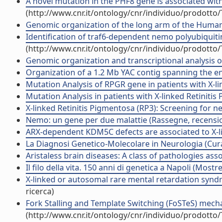
A novel mutation in the PHF8 gene is associated with X
(http://www.cnr.it/ontology/cnr/individuo/prodotto
Genomic organization of the long arm of the Human
Identification of traf6-dependent nemo polyubiquitin
(http://www.cnr.it/ontology/cnr/individuo/prodotto
Genomic organization and transcriptional analysis o
Organization of a 1.2 Mb YAC contig spanning the ent
Mutation Analysis of RPGR gene in patients with X-li
Mutation Analysis in patients with X-linked Retinitis
X-linked Retinitis Pigmentosa (RP3): Screening for 
Nemo: un gene per due malattie (Rassegne, recension
ARX-dependent KDM5C defects are associated to X-link
La Diagnosi Genetico-Molecolare in Neurologia (Cur
Aristaless brain diseases: A class of pathologies as
Il filo della vita. 150 anni di genetica a Napoli (Mostr
X-linked or autosomal rare mental retardation syndr
ricerca)
Fork Stalling and Template Switching (FoSTeS) mech
(http://www.cnr.it/ontology/cnr/individuo/prodotto