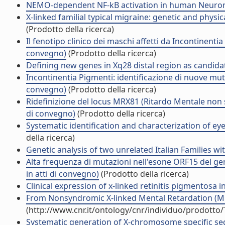
NEMO-dependent NF-kB activation in human Neuronal 
X-linked familial typical migraine: genetic and physi
(Prodotto della ricerca)
Il fenotipo clinico dei maschi affetti da Incontinent
convegno)
(Prodotto della ricerca)
Defining new genes in Xq28 distal region as candidat
Incontinentia Pigmenti: identificazione di nuove mut
convegno)
(Prodotto della ricerca)
Ridefinizione del locus MRX81 (Ritardo Mentale non 
di convegno)
(Prodotto della ricerca)
Systematic identification and characterization of ey
della ricerca)
Genetic analysis of two unrelated Italian Families wi
Alta frequenza di mutazioni nell'esone ORF15 del g
in atti di convegno)
(Prodotto della ricerca)
Clinical expression of x-linked retinitis pigmentosa i
From Nonsyndromic X-linked Mental Retardation (MRX)
(http://www.cnr.it/ontology/cnr/individuo/prodotto
Systematic generation of X-chromosome specific sequ