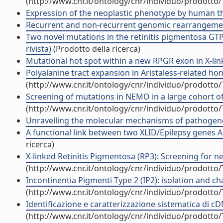
(http://www.cnr.it/ontology/cnr/individuo/prodotto
Expression of the neoplastic phenotype by human thyr
Recurrent and non-recurrent genomic rearrangement
Two novel mutations in the retinitis pigmentosa GTPas
rivista)
(Prodotto della ricerca)
Mutational hot spot within a new RPGR exon in X-linke
Polyalanine tract expansion in Aristaless-related h
(http://www.cnr.it/ontology/cnr/individuo/prodotto
Screening of mutations in NEMO in a large cohort of 
(http://www.cnr.it/ontology/cnr/individuo/prodotto
Unravelling the molecular mechanisms of pathogenes
A functional link between two XLID/Epilepsy genes A
ricerca)
X-linked Retinitis Pigmentosa (RP3): Screening for 
(http://www.cnr.it/ontology/cnr/individuo/prodotto
Incontinentia Pigmenti Type 2 (IP2): isolation and c
(http://www.cnr.it/ontology/cnr/individuo/prodotto
Identificazione e caratterizzazione sistematica di cDN
(http://www.cnr.it/ontology/cnr/individuo/prodotto