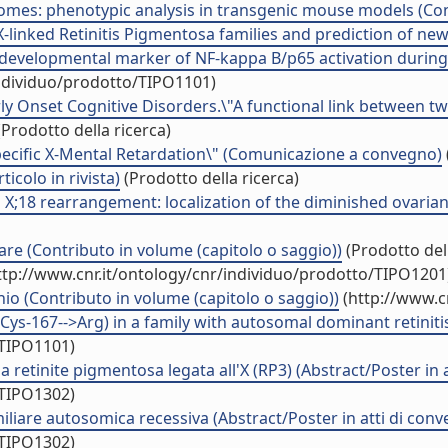
omes: phenotypic analysis in transgenic mouse models (Cont
X-linked Retinitis Pigmentosa families and prediction of new 
a developmental marker of NF-kappa B/p65 activation durin
individuo/prodotto/TIPO1101)
ly Onset Cognitive Disorders.\"A functional link between 
Prodotto della ricerca)
 specific X-Mental Retardation\" (Comunicazione a convegno)
icolo in rivista)
(Prodotto della ricerca)
X;18 rearrangement: localization of the diminished ovarian 
re (Contributo in volume (capitolo o saggio))
(Prodotto dell
ttp://www.cnr.it/ontology/cnr/individuo/prodotto/TIPO1201
hio (Contributo in volume (capitolo o saggio))
(http://www.c
ys-167-->Arg) in a family with autosomal dominant retinitis 
/TIPO1101)
a retinite pigmentosa legata all'X (RP3) (Abstract/Poster in 
/TIPO1302)
iliare autosomica recessiva (Abstract/Poster in atti di con
/TIPO1302)