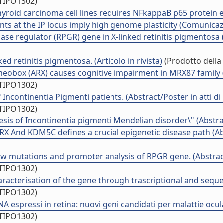
/TIPO1302)
oid carcinoma cell lines requires NFkappaB p65 protein expr
s at the IP locus imply high genome plasticity (Comunica
e regulator (RPGR) gene in X-linked retinitis pigmentosa (RP
d retinitis pigmentosa. (Articolo in rivista)
(Prodotto della 
omeobox (ARX) causes cognitive impairment in MRX87 family (
/TIPO1302)
Incontinentia Pigmenti patients. (Abstract/Poster in atti d
/TIPO1302)
is of Incontinentia pigmenti Mendelian disorder\" (Abstrac
RX And KDM5C defines a crucial epigenetic disease path (Abs
new mutations and promoter analysis of RPGR gene. (Abstract
/TIPO1302)
haracterisation of the gene through trascriptional and seque
/TIPO1302)
A espressi in retina: nuovi geni candidati per malattie ocula
/TIPO1302)