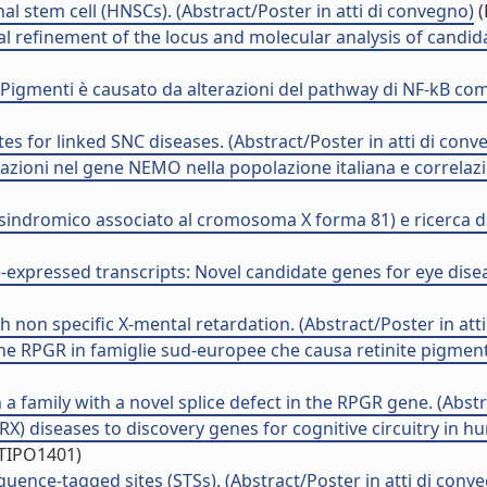
stem cell (HNSCs). (Abstract/Poster in atti di convegno)
(
cal refinement of the locus and molecular analysis of candid
ia Pigmenti è causato da alterazioni del pathway di NF-kB com
es for linked SNC diseases. (Abstract/Poster in atti di conv
azioni nel gene NEMO nella popolazione italiana e correlazio
sindromico associato al cromosoma X forma 81) e ricerca di 
e-expressed transcripts: Novel candidate genes for eye disea
th non specific X-mental retardation. (Abstract/Poster in att
ene RPGR in famiglie sud-europee che causa retinite pigmen
n a family with a novel splice defect in the RPGR gene. (Abst
 diseases to discovery genes for cognitive circuitry in hu
/TIPO1401)
ence-tagged sites (STSs). (Abstract/Poster in atti di conv