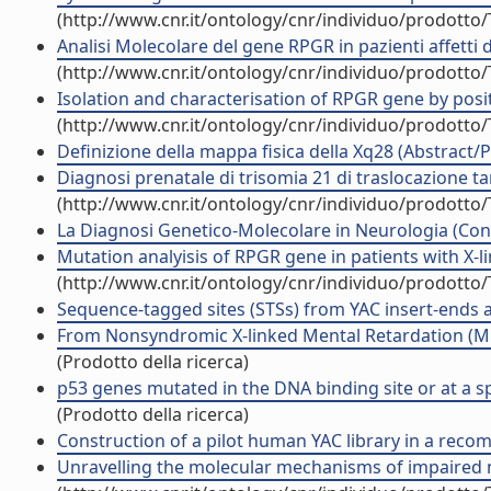
(http://www.cnr.it/ontology/cnr/individuo/prodotto
Analisi Molecolare del gene RPGR in pazienti affetti 
(http://www.cnr.it/ontology/cnr/individuo/prodotto
Isolation and characterisation of RPGR gene by posit
(http://www.cnr.it/ontology/cnr/individuo/prodotto
Definizione della mappa fisica della Xq28 (Abstract/P
Diagnosi prenatale di trisomia 21 di traslocazione 
(http://www.cnr.it/ontology/cnr/individuo/prodotto
La Diagnosi Genetico-Molecolare in Neurologia (Cont
Mutation analyisis of RPGR gene in patients with X-l
(http://www.cnr.it/ontology/cnr/individuo/prodotto
Sequence-tagged sites (STSs) from YAC insert-ends a
From Nonsyndromic X-linked Mental Retardation (MRX)
(Prodotto della ricerca)
p53 genes mutated in the DNA binding site or at a spe
(Prodotto della ricerca)
Construction of a pilot human YAC library in a recombi
Unravelling the molecular mechanisms of impaired n