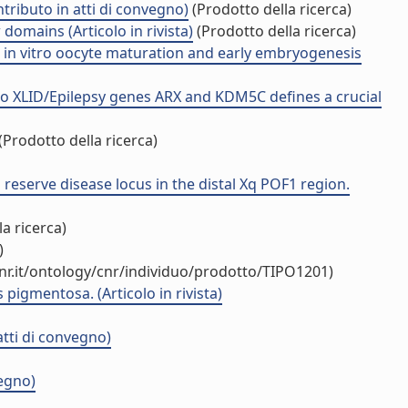
ributo in atti di convegno)
(Prodotto della ricerca)
domains (Articolo in rivista)
(Prodotto della ricerca)
g in vitro oocyte maturation and early embryogenesis
two XLID/Epilepsy genes ARX and KDM5C defines a crucial
(Prodotto della ricerca)
reserve disease locus in the distal Xq POF1 region.
a ricerca)
)
nr.it/ontology/cnr/individuo/prodotto/TIPO1201)
pigmentosa. (Articolo in rivista)
atti di convegno)
vegno)