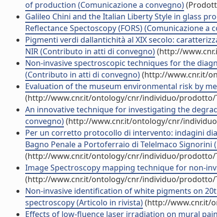
of production (Comunicazione a convegno)
(Prodotto
Galileo Chini and the Italian Liberty Style in glass p
Reflectance Spectoscopy (FORS) (Comunicazione a 
Pigmenti verdi dallantichità al XIX secolo: caratteri
NIR (Contributo in atti di convegno)
(http://www.cnr.
Non-invasive spectroscopic techniques for the diagn
(Contributo in atti di convegno)
(http://www.cnr.it/o
Evaluation of the museum environmental risk by mean
(http://www.cnr.it/ontology/cnr/individuo/prodotto
An innovative technique for investigating the degrada
convegno)
(http://www.cnr.it/ontology/cnr/individ
Per un corretto protocollo di intervento: indagini dia
Bagno Penale a Portoferraio di Telelmaco Signorini (
(http://www.cnr.it/ontology/cnr/individuo/prodotto
Image Spectroscopy mapping technique for non-invasiv
(http://www.cnr.it/ontology/cnr/individuo/prodotto
Non-invasive identification of white pigments on 20th
spectroscopy (Articolo in rivista)
(http://www.cnr.it/
Effects of low-fluence laser irradiation on mural pa