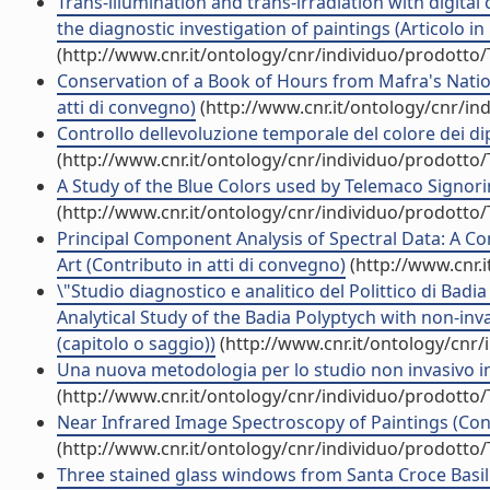
Trans-illumination and trans-irradiation with digita
the diagnostic investigation of paintings (Articolo in 
(http://www.cnr.it/ontology/cnr/individuo/prodotto
Conservation of a Book of Hours from Mafra's Nation
atti di convegno)
(http://www.cnr.it/ontology/cnr/i
Controllo dellevoluzione temporale del colore dei di
(http://www.cnr.it/ontology/cnr/individuo/prodotto
A Study of the Blue Colors used by Telemaco Signorini
(http://www.cnr.it/ontology/cnr/individuo/prodotto
Principal Component Analysis of Spectral Data: A Co
Art (Contributo in atti di convegno)
(http://www.cnr.
\"Studio diagnostico e analitico del Polittico di Bad
Analytical Study of the Badia Polyptych with non-inv
(capitolo o saggio))
(http://www.cnr.it/ontology/cnr
Una nuova metodologia per lo studio non invasivo in 
(http://www.cnr.it/ontology/cnr/individuo/prodotto
Near Infrared Image Spectroscopy of Paintings (Cont
(http://www.cnr.it/ontology/cnr/individuo/prodotto
Three stained glass windows from Santa Croce Basili