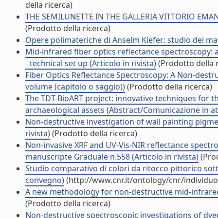
della ricerca)
THE SEMILUNETTE IN THE GALLERIA VITTORIO EMANUE
(Prodotto della ricerca)
Opere polimateriche di Anselm Kiefer: studio dei mate
Mid-infrared fiber optics reflectance spectroscopy: a
- technical set up (Articolo in rivista)
(Prodotto della r
Fiber Optics Reflectance Spectroscopy: A Non-destruc
volume (capitolo o saggio))
(Prodotto della ricerca)
The TDT-BioART project: innovative techniques for th
archaeological assets (Abstract/Comunicazione in at
Non-destructive investigation of wall painting pigme
rivista)
(Prodotto della ricerca)
Non-invasive XRF and UV-Vis-NIR reflectance spectro
manuscripte Graduale n.558 (Articolo in rivista)
(Prod
Studio comparativo di colori da ritocco pittorico sott
convegno)
(http://www.cnr.it/ontology/cnr/individ
A new methodology for non-destructive mid-infrared 
(Prodotto della ricerca)
Non-destructive spectroscopic investigations of dyed