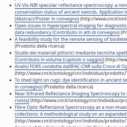
UV-Vis-NIR specular reflectance spectroscopy: a non 
conservation status of ancient swords. Application 
(Abstract/Poster in convegno)
(http://www.cnr.it/on
Open issues in hyperspectral imaging for diagnostic
data redundancy (Contributo in atti di convegno)
(Pr
A feasibility study for the remote sensing of biodet
(Prodotto della ricerca)
Studio dei materiali pittorici mediante tecniche spet
(Contributo in volume (capitolo o saggio))
(http://ww
Analisi FORS condotte dallIFAC-CNR sulla Croce di Og
(http://www.cnr.it/ontology/cnr/individuo/prodotto
To shed light on rugs: dye identification in ancient 
in convegno)
(Prodotto della ricerca)
Near Infrared Reflectance Imaging Spectroscopy to M
rivista)
(http://www.cnr.it/ontology/cnr/individuo/p
Fibre Optic Reflectance Spectroscopy as a non-invasi
collections: A methodological study on an expanded p
(http://www.cnr.it/ontology/cnr/individuo/prodotto