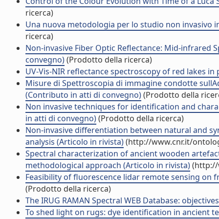
Control of the Colour Evolution with Time of a Luca S
ricerca)
Una nuova metodologia per lo studio non invasivo in 
ricerca)
Non-invasive Fiber Optic Reflectance: Mid-infrared Sp
convegno)
(Prodotto della ricerca)
UV-Vis-NIR reflectance spectroscopy of red lakes in 
Misure di Spettroscopia di immagine condotte sullAdo
(Contributo in atti di convegno)
(Prodotto della ricer
Non invasive techniques for identification and char
in atti di convegno)
(Prodotto della ricerca)
Non-invasive differentiation between natural and s
analysis (Articolo in rivista)
(http://www.cnr.it/ontol
Spectral characterization of ancient wooden artefact
methodological approach (Articolo in rivista)
(http:/
Feasibility of fluorescence lidar remote sensing on f
(Prodotto della ricerca)
The IRUG RAMAN Spectral WEB Database: objectives, p
To shed light on rugs: dye identification in ancient 