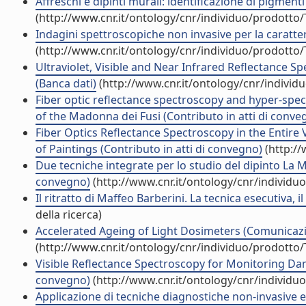
Affreschi e dipinti murali: identificazione di pigmen
(http://www.cnr.it/ontology/cnr/individuo/prodotto
Indagini spettroscopiche non invasive per la caratter
(http://www.cnr.it/ontology/cnr/individuo/prodotto
Ultraviolet, Visible and Near Infrared Reflectance S
(Banca dati)
(http://www.cnr.it/ontology/cnr/indivi
Fiber optic reflectance spectroscopy and hyper-spec
of the Madonna dei Fusi (Contributo in atti di conve
Fiber Optics Reflectance Spectroscopy in the Entire 
of Paintings (Contributo in atti di convegno)
(http://
Due tecniche integrate per lo studio del dipinto La M
convegno)
(http://www.cnr.it/ontology/cnr/individ
Il ritratto di Maffeo Barberini. La tecnica esecutiva, i
della ricerca)
Accelerated Ageing of Light Dosimeters (Comunicaz
(http://www.cnr.it/ontology/cnr/individuo/prodotto
Visible Reflectance Spectroscopy for Monitoring Dam
convegno)
(http://www.cnr.it/ontology/cnr/individ
Applicazione di tecniche diagnostiche non-invasive e m