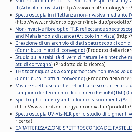
Mid-infrared fiber optics reflectance spectroscopy: 
II (Articolo in rivista)
(http://www.cnr.it/ontology/cn
Spettroscopia in riflettanza non-invasiva mediante l'u
(http://www.cnr.it/ontology/cnr/individuo/prodotto
Non-invasive fibre optic FTIR reflectance spectrosco
and Mahalanobis distance (Articolo in rivista)
(http:/
Creazione di un archivio di dati spettroscopici con 
(Contributo in atti di convegno)
(Prodotto della ricer
Studio sulla stabilità di vernici naturali e sintetich
atti di convegno)
(Prodotto della ricerca)
THz techniques as a complementary non-invasive dia
(Contributo in atti di convegno)
(Prodotto della ricer
Misure spettroscopiche nell'infrarosso con tecnica di 
campioni di riferimento di polimeri (ResinKit(TM)) (C
Spectrophotometry and colour measurements (Articol
(http://www.cnr.it/ontology/cnr/individuo/prodotto
Spettroscopia UV-Vis-NIR per lo studio di pigmenti v
ricerca)
CARATTERIZZAZIONE SPETTROSCOPICA DEI PASTELLI D