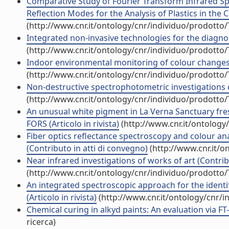
Comparative Study of Fourier Transform Infrared Spe
Reflection Modes for the Analysis of Plastics in the Cu
(http://www.cnr.it/ontology/cnr/individuo/prodotto
Integrated non-invasive technologies for the diagnosi
(http://www.cnr.it/ontology/cnr/individuo/prodotto
Indoor environmental monitoring of colour changes 
(http://www.cnr.it/ontology/cnr/individuo/prodotto
Non-destructive spectrophotometric investigations o
(http://www.cnr.it/ontology/cnr/individuo/prodotto
An unusual white pigment in La Verna Sanctuary fre
FORS (Articolo in rivista)
(http://www.cnr.it/ontology
Fiber optics reflectance spectroscopy and colour ana
(Contributo in atti di convegno)
(http://www.cnr.it/o
Near infrared investigations of works of art (Contrib
(http://www.cnr.it/ontology/cnr/individuo/prodotto
An integrated spectroscopic approach for the identif
(Articolo in rivista)
(http://www.cnr.it/ontology/cnr/
Chemical curing in alkyd paints: An evaluation via FT
ricerca)