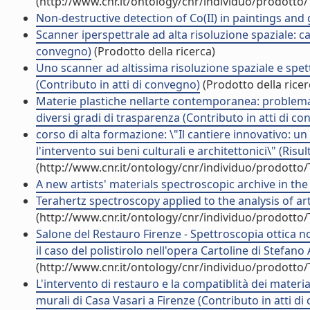
(http://www.cnr.it/ontology/cnr/individuo/prodotto
Non-destructive detection of Co(II) in paintings and gl
Scanner iperspettrale ad alta risoluzione spaziale: cas
convegno)
(Prodotto della ricerca)
Uno scanner ad altissima risoluzione spaziale e spett
(Contributo in atti di convegno)
(Prodotto della ricer
Materie plastiche nellarte contemporanea: problemat
diversi gradi di trasparenza (Contributo in atti di c
corso di alta formazione: \"Il cantiere innovativo: un
l'intervento sui beni culturali e architettonici\" (Risul
(http://www.cnr.it/ontology/cnr/individuo/prodotto
A new artists' materials spectroscopic archive in the
Terahertz spectroscopy applied to the analysis of artis
(http://www.cnr.it/ontology/cnr/individuo/prodotto
Salone del Restauro Firenze - Spettroscopia ottica non
il caso del polistirolo nell'opera Cartoline di Stefano
(http://www.cnr.it/ontology/cnr/individuo/prodotto
L'intervento di restauro e la compatiblità dei material
murali di Casa Vasari a Firenze (Contributo in atti d