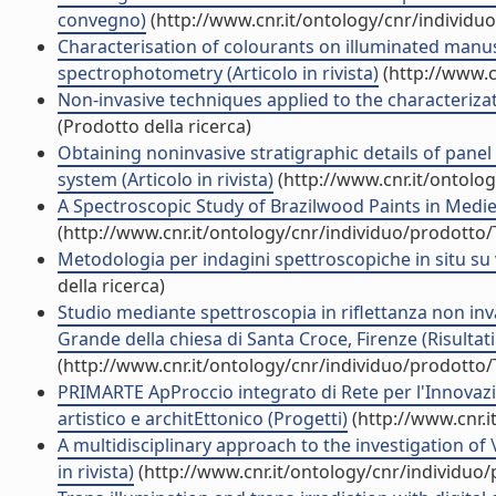
convegno)
(http://www.cnr.it/ontology/cnr/individ
Characterisation of colourants on illuminated manusc
spectrophotometry (Articolo in rivista)
(http://www.c
Non-invasive techniques applied to the characterizat
(Prodotto della ricerca)
Obtaining noninvasive stratigraphic details of pane
system (Articolo in rivista)
(http://www.cnr.it/ontolo
A Spectroscopic Study of Brazilwood Paints in Mediev
(http://www.cnr.it/ontology/cnr/individuo/prodotto
Metodologia per indagini spettroscopiche in situ su ve
della ricerca)
Studio mediante spettroscopia in riflettanza non inva
Grande della chiesa di Santa Croce, Firenze (Risultati
(http://www.cnr.it/ontology/cnr/individuo/prodotto
PRIMARTE ApProccio integrato di Rete per l'Innovaz
artistico e architEttonico (Progetti)
(http://www.cnr.
A multidisciplinary approach to the investigation of \
in rivista)
(http://www.cnr.it/ontology/cnr/individuo