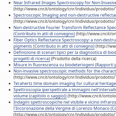
Near Infrared Images Spectroscopy for Non-Invasive 
(http://www.cnr.it/ontology/cnr/individuo/prodotto
Spectroscopic Imaging and non-destructive reflectanc
(http://www.cnr.it/ontology/cnr/individuo/prodotto
Non-destructive Fourier Transform Reflectance Spec
(Contributo in atti di convegno)
(http://www.cnr.it/o
Fiber Optics Reflectance Spectroscopy: a non-destruc
pigments (Contributo in atti di convegno)
(http://ww
Definizione di scenari tipici per la diagnostica di bio
progetti di ricerca)
(Prodotto della ricerca)
Misure in fluorescenza su biodeteriogeni (Rapporti p
Non-invasive spectroscopic methods for the characte
(http://www.cnr.it/ontology/cnr/individuo/prodotto
Terahertz time domain imaging for cultural heritage (
Spettroscopia iperspettrale a immagini nell'intervall
volume (capitolo o saggio))
(http://www.cnr.it/ontol
Indagini spettroscopiche nel visibile e vicino infraros
l'Incoronazione della Vergine di Lorenzo Monaco (Co
(http://www.cnr.it/ontology/cnr/individuo/prodotto