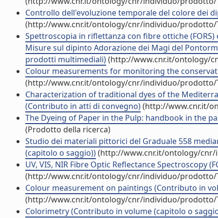
(http://www.cnr.it/ontology/cnr/individuo/prodotto
Controllo dell'evoluzione temporale del colore dei dipi
(http://www.cnr.it/ontology/cnr/individuo/prodotto
Spettroscopia in riflettanza con fibre ottiche (FORS) 
Misure sul dipinto Adorazione dei Magi del Pontormo
prodotti multimediali)
(http://www.cnr.it/ontology/c
Colour measurements for monitoring the conservatio
(http://www.cnr.it/ontology/cnr/individuo/prodotto
Characterization of traditional dyes of the Mediter
(Contributo in atti di convegno)
(http://www.cnr.it/o
The Dyeing of Paper in the Pulp: handbook in the pas
(Prodotto della ricerca)
Studio dei materiali pittorici del Graduale 558 medi
(capitolo o saggio))
(http://www.cnr.it/ontology/cnr
UV, VIS, NIR Fibre Optic Reflectance Spectroscopy (F
(http://www.cnr.it/ontology/cnr/individuo/prodotto
Colour measurement on paintings (Contributo in vol
(http://www.cnr.it/ontology/cnr/individuo/prodotto
Colorimetry (Contributo in volume (capitolo o saggio