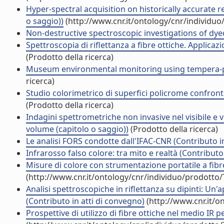
Hyper-spectral acquisition on historically accurate 
o saggio))
(http://www.cnr.it/ontology/cnr/individu
Non-destructive spectroscopic investigations of dyed 
Spettroscopia di riflettanza a fibre ottiche. Applicazi
(Prodotto della ricerca)
Museum environmental monitoring using tempera-pai
ricerca)
Studio colorimetrico di superfici policrome confronto
(Prodotto della ricerca)
Indagini spettrometriche non invasive nel visibile e 
volume (capitolo o saggio))
(Prodotto della ricerca)
Le analisi FORS condotte dall'IFAC-CNR (Contributo i
Infrarosso falso colore: tra mito e realtà (Contributo
Misure di colore con strumentazione portatile a fibre 
(http://www.cnr.it/ontology/cnr/individuo/prodotto
Analisi spettroscopiche in riflettanza su dipinti: Un'ap
(Contributo in atti di convegno)
(http://www.cnr.it/o
Prospettive di utilizzo di fibre ottiche nel medio IR p