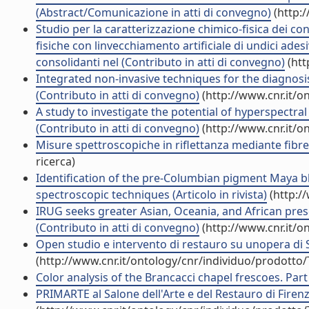
(Abstract/Comunicazione in atti di convegno)
(http:
Studio per la caratterizzazione chimico-fisica dei con
fisiche con linvecchiamento artificiale di undici ade
consolidanti nel (Contributo in atti di convegno)
(htt
Integrated non-invasive techniques for the diagnosi
(Contributo in atti di convegno)
(http://www.cnr.it/o
A study to investigate the potential of hyperspectra
(Contributo in atti di convegno)
(http://www.cnr.it/o
Misure spettroscopiche in riflettanza mediante fibre
ricerca)
Identification of the pre-Columbian pigment Maya b
spectroscopic techniques (Articolo in rivista)
(http:/
IRUG seeks greater Asian, Oceania, and African p
(Contributo in atti di convegno)
(http://www.cnr.it/o
Open studio e intervento di restauro su unopera di S
(http://www.cnr.it/ontology/cnr/individuo/prodotto
Color analysis of the Brancacci chapel frescoes. Part II
PRIMARTE al Salone dell'Arte e del Restauro di Firenze