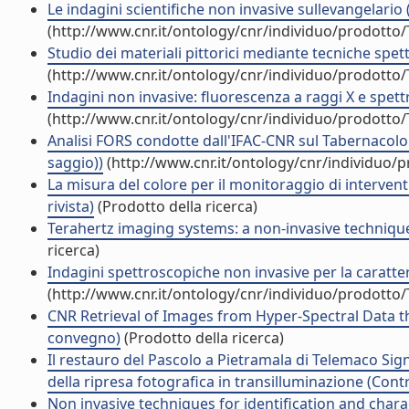
Le indagini scientifiche non invasive sullevangelario
(http://www.cnr.it/ontology/cnr/individuo/prodotto
Studio dei materiali pittorici mediante tecniche sp
(http://www.cnr.it/ontology/cnr/individuo/prodotto
Indagini non invasive: fluorescenza a raggi X e spett
(http://www.cnr.it/ontology/cnr/individuo/prodotto
Analisi FORS condotte dall'IFAC-CNR sul Tabernacolo 
saggio))
(http://www.cnr.it/ontology/cnr/individuo/
La misura del colore per il monitoraggio di interventi
rivista)
(Prodotto della ricerca)
Terahertz imaging systems: a non-invasive technique f
ricerca)
Indagini spettroscopiche non invasive per la caratter
(http://www.cnr.it/ontology/cnr/individuo/prodotto
CNR Retrieval of Images from Hyper-Spectral Data th
convegno)
(Prodotto della ricerca)
Il restauro del Pascolo a Pietramala di Telemaco Sig
della ripresa fotografica in transilluminazione (Cont
Non invasive techniques for identification and char