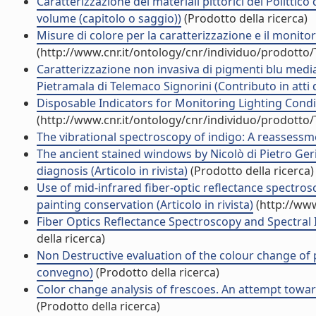
Caratterizzazione dei materiali pittorici del Polittic
volume (capitolo o saggio))
(Prodotto della ricerca)
Misure di colore per la caratterizzazione e il monito
(http://www.cnr.it/ontology/cnr/individuo/prodotto
Caratterizzazione non invasiva di pigmenti blu median
Pietramala di Telemaco Signorini (Contributo in atti
Disposable Indicators for Monitoring Lighting Condit
(http://www.cnr.it/ontology/cnr/individuo/prodotto
The vibrational spectroscopy of indigo: A reassessmen
The ancient stained windows by Nicolò di Pietro Gerin
diagnosis (Articolo in rivista)
(Prodotto della ricerca)
Use of mid-infrared fiber-optic reflectance spectros
painting conservation (Articolo in rivista)
(http://www
Fiber Optics Reflectance Spectroscopy and Spectral 
della ricerca)
Non Destructive evaluation of the colour change of 
convegno)
(Prodotto della ricerca)
Color change analysis of frescoes. An attempt toward
(Prodotto della ricerca)