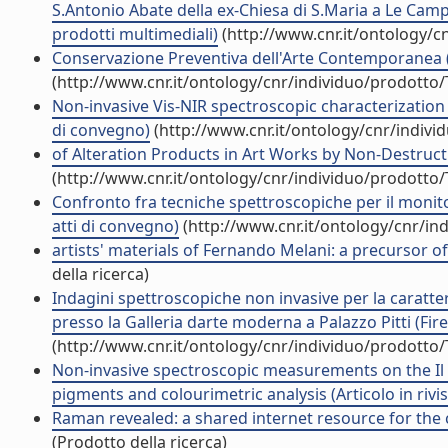
S.Antonio Abate della ex-Chiesa di S.Maria a Le Camp
prodotti multimediali)
(http://www.cnr.it/ontology/c
Conservazione Preventiva dell'Arte Contemporanea 
(http://www.cnr.it/ontology/cnr/individuo/prodotto
Non-invasive Vis-NIR spectroscopic characterization 
di convegno)
(http://www.cnr.it/ontology/cnr/indiv
of Alteration Products in Art Works by Non-Destructi
(http://www.cnr.it/ontology/cnr/individuo/prodotto
Confronto fra tecniche spettroscopiche per il monito
atti di convegno)
(http://www.cnr.it/ontology/cnr/i
artists' materials of Fernando Melani: a precursor of 
della ricerca)
Indagini spettroscopiche non invasive per la caratte
presso la Galleria darte moderna a Palazzo Pitti (Fir
(http://www.cnr.it/ontology/cnr/individuo/prodotto
Non-invasive spectroscopic measurements on the Il rit
pigments and colourimetric analysis (Articolo in rivis
Raman revealed: a shared internet resource for the 
(Prodotto della ricerca)