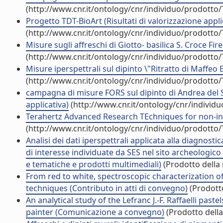
(http://www.cnr.it/ontology/cnr/individuo/prodotto
Progetto TDT-BioArt (Risultati di valorizzazione appli
(http://www.cnr.it/ontology/cnr/individuo/prodotto
Misure sugli affreschi di Giotto- basilica S. Croce Fire
(http://www.cnr.it/ontology/cnr/individuo/prodotto
Misure iperspettrali sul dipinto \"Ritratto di Maffeo B
(http://www.cnr.it/ontology/cnr/individuo/prodotto
campagna di misure FORS sul dipinto di Andrea del Sa
applicativa)
(http://www.cnr.it/ontology/cnr/individ
Terahertz Advanced Research TEchniques for non-inva
(http://www.cnr.it/ontology/cnr/individuo/prodotto
Analisi dei dati iperspettrali applicata alla diagnosti
di interesse individuate da SES nel sito archeologico
e tematiche e prodotti multimediali)
(Prodotto della 
From red to white, spectroscopic characterization 
techniques (Contributo in atti di convegno)
(Prodotto
An analytical study of the Lefranc J.-F. Raffaelli past
painter (Comunicazione a convegno)
(Prodotto della