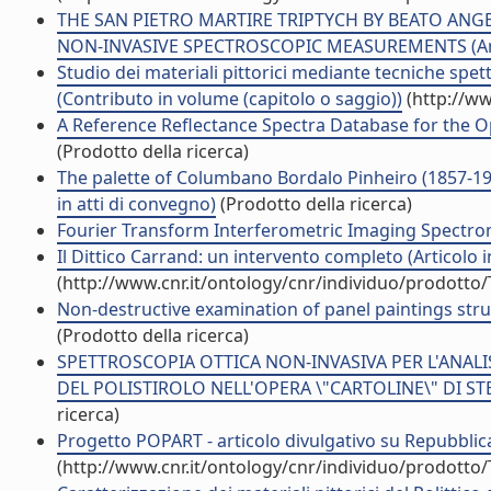
THE SAN PIETRO MARTIRE TRIPTYCH BY BEATO ANG
NON-INVASIVE SPECTROSCOPIC MEASUREMENTS (Artic
Studio dei materiali pittorici mediante tecniche spet
(Contributo in volume (capitolo o saggio))
(http://ww
A Reference Reflectance Spectra Database for the Opt
(Prodotto della ricerca)
The palette of Columbano Bordalo Pinheiro (1857-1929
in atti di convegno)
(Prodotto della ricerca)
Fourier Transform Interferometric Imaging Spectrom
Il Dittico Carrand: un intervento completo (Articolo in
(http://www.cnr.it/ontology/cnr/individuo/prodotto
Non-destructive examination of panel paintings stru
(Prodotto della ricerca)
SPETTROSCOPIA OTTICA NON-INVASIVA PER L'ANALIS
DEL POLISTIROLO NELL'OPERA \"CARTOLINE\" DI STEF
ricerca)
Progetto POPART - articolo divulgativo su Repubblica.
(http://www.cnr.it/ontology/cnr/individuo/prodotto