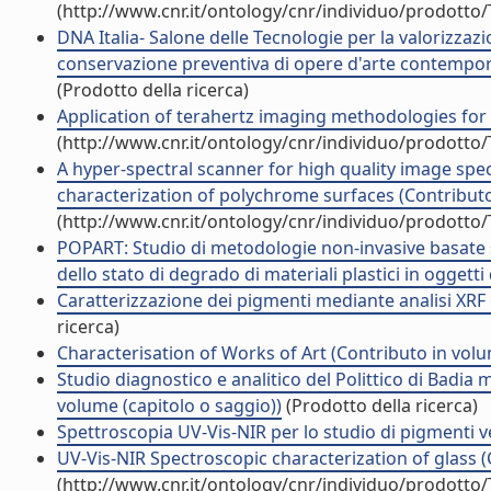
(http://www.cnr.it/ontology/cnr/individuo/prodotto
DNA Italia- Salone delle Tecnologie per la valorizzazi
conservazione preventiva di opere d'arte contempora
(Prodotto della ricerca)
Application of terahertz imaging methodologies for t
(http://www.cnr.it/ontology/cnr/individuo/prodotto
A hyper-spectral scanner for high quality image sp
characterization of polychrome surfaces (Contributo
(http://www.cnr.it/ontology/cnr/individuo/prodotto
POPART: Studio di metodologie non-invasive basate su
dello stato di degrado di materiali plastici in ogget
Caratterizzazione dei pigmenti mediante analisi XRF 
ricerca)
Characterisation of Works of Art (Contributo in volu
Studio diagnostico e analitico del Polittico di Badia
volume (capitolo o saggio))
(Prodotto della ricerca)
Spettroscopia UV-Vis-NIR per lo studio di pigmenti ve
UV-Vis-NIR Spectroscopic characterization of glass (
(http://www.cnr.it/ontology/cnr/individuo/prodotto