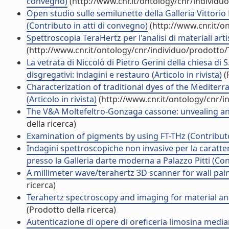
convegno)
(http://www.cnr.it/ontology/cnr/individ
Open studio sulle semilunette della Galleria Vittorio
(Contributo in atti di convegno)
(http://www.cnr.it/o
Spettroscopia TeraHertz per l'analisi di materiali arti
(http://www.cnr.it/ontology/cnr/individuo/prodotto
La vetrata di Niccolò di Pietro Gerini della chiesa di 
disgregativi: indagini e restauro (Articolo in rivista)
(
Characterization of traditional dyes of the Mediter
(Articolo in rivista)
(http://www.cnr.it/ontology/cnr/
The V&A Moltefeltro-Gonzaga cassone: unvealing and 
della ricerca)
Examination of pigments by using FT-THz (Contributo
Indagini spettroscopiche non invasive per la caratte
presso la Galleria darte moderna a Palazzo Pitti (Con
A millimeter wave/terahertz 3D scanner for wall pain
ricerca)
Terahertz spectroscopy and imaging for material anal
(Prodotto della ricerca)
Autenticazione di opere di oreficeria limosina mediant