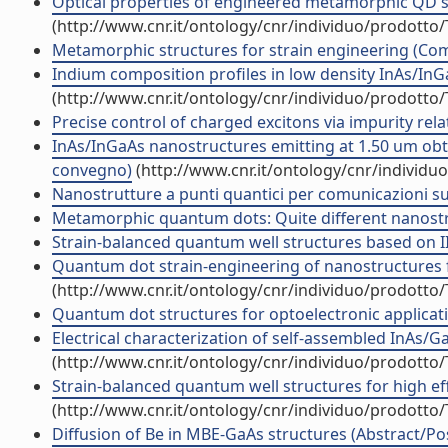
Optical properties of engineered metamorphic QD s
(http://www.cnr.it/ontology/cnr/individuo/prodotto
Metamorphic structures for strain engineering (Co
Indium composition profiles in low density InAs/In
(http://www.cnr.it/ontology/cnr/individuo/prodotto
Precise control of charged excitons via impurity re
InAs/InGaAs nanostructures emitting at 1.50 um ob
convegno)
(http://www.cnr.it/ontology/cnr/individ
Nanostrutture a punti quantici per comunicazioni s
Metamorphic quantum dots: Quite different nanostruc
Strain-balanced quantum well structures based on III
Quantum dot strain-engineering of nanostructures fo
(http://www.cnr.it/ontology/cnr/individuo/prodotto
Quantum dot structures for optoelectronic applica
Electrical characterization of self-assembled InAs/
(http://www.cnr.it/ontology/cnr/individuo/prodotto
Strain-balanced quantum well structures for high effi
(http://www.cnr.it/ontology/cnr/individuo/prodotto
Diffusion of Be in MBE-GaAs structures (Abstract/Pos