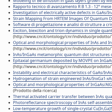
Modeling of Be diffusion in gaas layers grown by MBE 
Rapporto tecnico di avanzamento R B 1.3 - 12° mese 
Investigation of electrically active defects in Ga
Strain Mapping From HRTEM Images Of Quantum Dot
Software di progettazione e analisi di strutture a cri
Exciton, biexciton and trion dynamics in single qua
(http://www.cnr.it/ontology/cnr/individuo/prodotto
Optical and morphological properties of InAs and I
(http://www.cnr.it/ontology/cnr/individuo/prodotto
InAs/InGaAs metamorphic quantum dot structures o
Epitaxial germanium deposited by MOVPE on InGaAs 
(http://www.cnr.it/ontology/cnr/individuo/prodotto
Instability and electrical characteristics of GaAs/InA
Hydrogenation of strain engineered InAs/InxGa1-xAs 
Optical and morphological properties of InGaAs/AlG
(Prodotto della ricerca)
Thermal activated carrier transfer between InAs quan
Photoreflectance spectroscopy of InAs self-assembl
Low-temperature growth of single-crystal Cu(In,Ga)Se