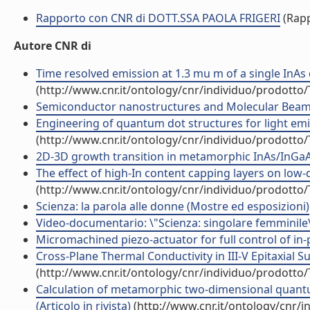
Rapporto con CNR di DOTT.SSA PAOLA FRIGERI
(Rapp
Autore CNR di
Time resolved emission at 1.3 mu m of a single InAs 
(http://www.cnr.it/ontology/cnr/individuo/prodotto
Semiconductor nanostructures and Molecular Beam Ep
Engineering of quantum dot structures for light emis
(http://www.cnr.it/ontology/cnr/individuo/prodotto
2D-3D growth transition in metamorphic InAs/InGaAs 
The effect of high-In content capping layers on low-
(http://www.cnr.it/ontology/cnr/individuo/prodotto
Scienza: la parola alle donne (Mostre ed esposizioni)
Video-documentario: \"Scienza: singolare femminile\
Micromachined piezo-actuator for full control of in-
Cross-Plane Thermal Conductivity in III-V Epitaxial
(http://www.cnr.it/ontology/cnr/individuo/prodotto
Calculation of metamorphic two-dimensional quantu
(Articolo in rivista)
(http://www.cnr.it/ontology/cnr/