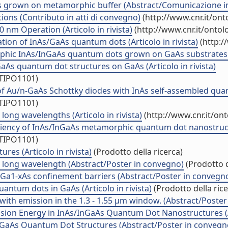
s grown on metamorphic buffer (Abstract/Comunicazione in
ons (Contributo in atti di convegno)
(http://www.cnr.it/on
m Operation (Articolo in rivista)
(http://www.cnr.it/onto
ation of InAs/GaAs quantum dots (Articolo in rivista)
(http:/
c InAs/InGaAs quantum dots grown on GaAs substrates (Ar
GaAs quantum dot structures on GaAs (Articolo in rivista)
/TIPO1101)
f Au/n-GaAs Schottky diodes with InAs self-assembled quant
/TIPO1101)
ong wavelengths (Articolo in rivista)
(http://www.cnr.it/on
iciency of InAs/InGaAs metamorphic quantum dot nanostructur
/TIPO1101)
res (Articolo in rivista)
(Prodotto della ricerca)
 long wavelength (Abstract/Poster in convegno)
(Prodotto d
Ga1-xAs confinement barriers (Abstract/Poster in convegn
antum dots in GaAs (Articolo in rivista)
(Prodotto della rice
th emission in the 1.3 - 1.55 µm window. (Abstract/Poster
ission Energy in InAs/InGaAs Quantum Dot Nanostructures (Ar
s/GaAs Quantum Dot Structures (Abstract/Poster in convegn