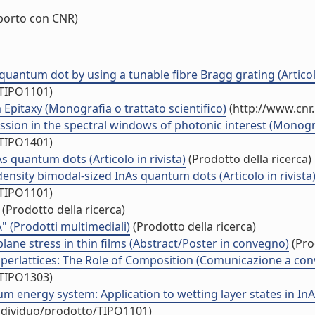
orto con CNR)
quantum dot by using a tunable fibre Bragg grating (Articolo
/TIPO1101)
itaxy (Monografia o trattato scientifico)
(http://www.cnr
sion in the spectral windows of photonic interest (Monograf
/TIPO1401)
quantum dots (Articolo in rivista)
(Prodotto della ricerca)
density bimodal-sized InAs quantum dots (Articolo in rivista
/TIPO1101)
(Prodotto della ricerca)
" (Prodotti multimediali)
(Prodotto della ricerca)
plane stress in thin films (Abstract/Poster in convegno)
(Pro
 Superlattices: The Role of Composition (Comunicazione a co
/TIPO1303)
m energy system: Application to wetting layer states in 
individuo/prodotto/TIPO1101)