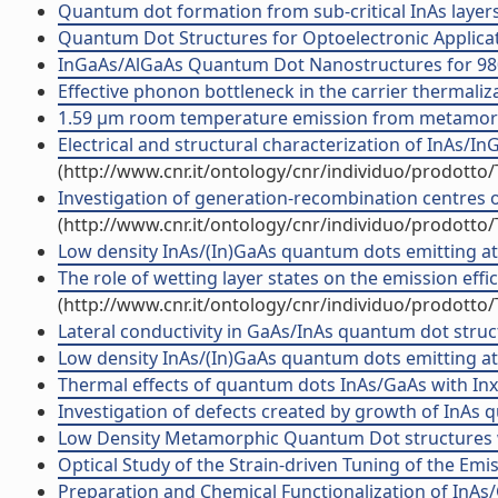
Quantum dot formation from sub-critical InAs layer
Quantum Dot Structures for Optoelectronic Applicati
InGaAs/AlGaAs Quantum Dot Nanostructures for 980 n
Effective phonon bottleneck in the carrier thermaliz
1.59 µm room temperature emission from metamorphi
Electrical and structural characterization of InAs/In
(http://www.cnr.it/ontology/cnr/individuo/prodotto
Investigation of generation-recombination centres o
(http://www.cnr.it/ontology/cnr/individuo/prodotto
Low density InAs/(In)GaAs quantum dots emitting at l
The role of wetting layer states on the emission eff
(http://www.cnr.it/ontology/cnr/individuo/prodotto
Lateral conductivity in GaAs/InAs quantum dot structu
Low density InAs/(In)GaAs quantum dots emitting at
Thermal effects of quantum dots InAs/GaAs with Inx
Investigation of defects created by growth of InAs qu
Low Density Metamorphic Quantum Dot structures wi
Optical Study of the Strain-driven Tuning of the Em
Preparation and Chemical Functionalization of InA