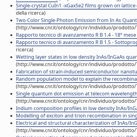
Single-crystal CuIn1 -xGaxSe2 films grown on lattic
della ricerca)
Two-Color Single-Photon Emission from In As Quant
(http://www.cnr.it/ontology/cnr/individuo/prodotto
Rapporto tecnico di avanzamento R B 1.4 - 18° mese 
Rapporto tecnico di avanzamento R B 1.5 - Sottoprog
ricerca)
Wetting layer states in low density InAs/InGaAs quant
(http://www.cnr.it/ontology/cnr/individuo/prodotto
Fabrication of strain-induced semiconductor nanotu
Random population model to explain the recombinati
(http://www.cnr.it/ontology/cnr/individuo/prodotto
Single quantum dot emission at telecom wavelength
(http://www.cnr.it/ontology/cnr/individuo/prodotto
Indium composition profiles in low density InAs/In
Modelling of exciton and trion recombination in si
Electrical and structural characterization of InAs/I
(http://www.cnr.it/ontology/cnr/individuo/prodotto