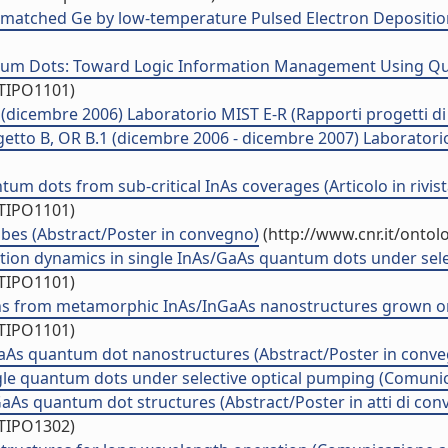
e-matched Ge by low-temperature Pulsed Electron Deposition
um Dots: Toward Logic Information Management Using Quant
/TIPO1101)
(dicembre 2006) Laboratorio MIST E-R (Rapporti progetti di 
etto B, OR B.1 (dicembre 2006 - dicembre 2007) Laboratorio 
um dots from sub-critical InAs coverages (Articolo in rivist
/TIPO1101)
bes (Abstract/Poster in convegno)
(http://www.cnr.it/onto
on dynamics in single InAs/GaAs quantum dots under selecti
/TIPO1101)
s from metamorphic InAs/InGaAs nanostructures grown on Ga
/TIPO1101)
GaAs quantum dot nanostructures (Abstract/Poster in conv
ngle quantum dots under selective optical pumping (Comun
nGaAs quantum dot structures (Abstract/Poster in atti di co
/TIPO1302)