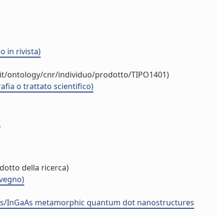
 in rivista)
.it/ontology/cnr/individuo/prodotto/TIPO1401)
ia o trattato scientifico)
)
dotto della ricerca)
nvegno)
InAs/InGaAs metamorphic quantum dot nanostructures