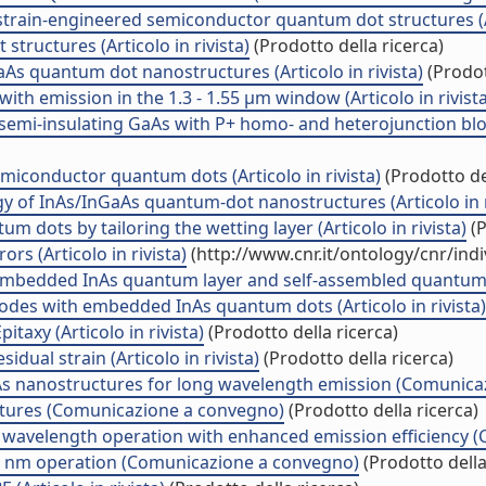
strain-engineered semiconductor quantum dot structures (Art
structures (Articolo in rivista)
(Prodotto della ricerca)
s quantum dot nanostructures (Articolo in rivista)
(Prodot
 emission in the 1.3 - 1.55 µm window (Articolo in rivista
emi-insulating GaAs with P+ homo- and heterojunction blocki
emiconductor quantum dots (Articolo in rivista)
(Prodotto del
rgy of InAs/InGaAs quantum-dot nanostructures (Articolo in r
m dots by tailoring the wetting layer (Articolo in rivista)
(P
ors (Articolo in rivista)
(http://www.cnr.it/ontology/cnr/in
mbedded InAs quantum layer and self-assembled quantum dot
iodes with embedded InAs quantum dots (Articolo in rivista)
axy (Articolo in rivista)
(Prodotto della ricerca)
ual strain (Articolo in rivista)
(Prodotto della ricerca)
aAs nanostructures for long wavelength emission (Comunic
uctures (Comunicazione a convegno)
(Prodotto della ricerca)
wavelength operation with enhanced emission efficiency 
0 nm operation (Comunicazione a convegno)
(Prodotto della