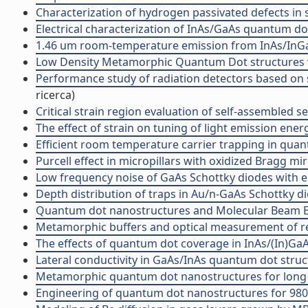
Characterization of hydrogen passivated defects in 
Electrical characterization of InAs/GaAs quantum dot 
1.46 um room-temperature emission from InAs/InGaA
Low Density Metamorphic Quantum Dot structures with
Performance study of radiation detectors based on s
ricerca)
Critical strain region evaluation of self-assembled s
The effect of strain on tuning of light emission ene
Efficient room temperature carrier trapping in quantu
Purcell effect in micropillars with oxidized Bragg mirr
Low frequency noise of GaAs Schottky diodes with e
Depth distribution of traps in Au/n-GaAs Schottky d
Quantum dot nanostructures and Molecular Beam Epit
Metamorphic buffers and optical measurement of resid
The effects of quantum dot coverage in InAs/(In)G
Lateral conductivity in GaAs/InAs quantum dot str
Metamorphic quantum dot nanostructures for long 
Engineering of quantum dot nanostructures for 98