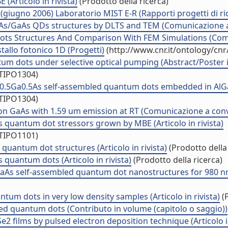
(Articolo in rivista)
(Prodotto della ricerca)
(giugno 2006) Laboratorio MIST E-R (Rapporti progetti di ri
As/InAs/GaAs QDs structures by DLTS and TEM (Comunicazione
s Structures And Comparison With FEM Simulations (Com
stallo fotonico 1D (Progetti)
(http://www.cnr.it/ontology/cn
ntum dots under selective optical pumping (Abstract/Poster
/TIPO1304)
n0.5Ga0.5As self-assembled quantum dots embedded in AlGa
/TIPO1304)
n GaAs with 1.59 um emission at RT (Comunicazione a con
quantum dot stressors grown by MBE (Articolo in rivista)
/TIPO1101)
s quantum dot structures (Articolo in rivista)
(Prodotto della 
quantum dots (Articolo in rivista)
(Prodotto della ricerca)
aAs self-assembled quantum dot nanostructures for 980 nm 
tum dots in very low density samples (Articolo in rivista)
(P
ed quantum dots (Contributo in volume (capitolo o saggio))
2 films by pulsed electron deposition technique (Articolo in