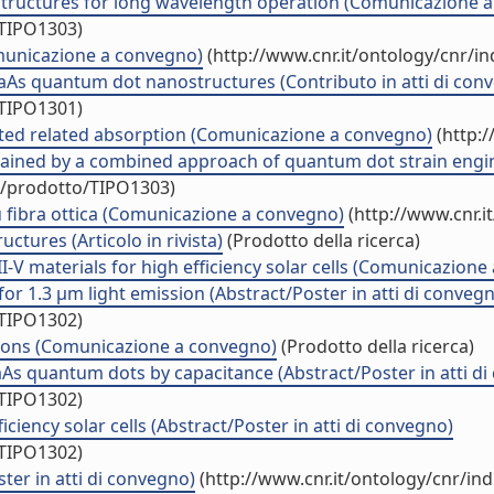
tructures for long wavelength operation (Comunicazione 
/TIPO1303)
municazione a convegno)
(http://www.cnr.it/ontology/cnr/i
GaAs quantum dot nanostructures (Contributo in atti di con
/TIPO1301)
lated related absorption (Comunicazione a convegno)
(http:/
tained by a combined approach of quantum dot strain engi
uo/prodotto/TIPO1303)
u fibra ottica (Comunicazione a convegno)
(http://www.cnr.i
tures (Articolo in rivista)
(Prodotto della ricerca)
-V materials for high efficiency solar cells (Comunicazione
r 1.3 µm light emission (Abstract/Poster in atti di conveg
/TIPO1302)
tions (Comunicazione a convegno)
(Prodotto della ricerca)
GaAs quantum dots by capacitance (Abstract/Poster in atti d
/TIPO1302)
ciency solar cells (Abstract/Poster in atti di convegno)
/TIPO1302)
ter in atti di convegno)
(http://www.cnr.it/ontology/cnr/in