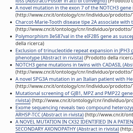
loss (Abstract/Poster in atti di convegno)
(Prodotto d
A novel mutation in the exon 7 of the NOTCH3 gene in
(http://www.cnr.it/ontology/cnr/individuo/prodotto
Charcot-Marie-Tooth disease tipe 2A associate with 
(http://www.cnr.it/ontology/cnr/individuo/prodotto
Polymorphism Ile587val in the eIF2B5 gene as susceptib
della ricerca)
Exclusion of trinucleotide repeat expansion in JPH3 
phenotype (Abstract in rivista)
(Prodotto della ricerc
NOTCH3 gene mutations in twins with CADASIL (Abstra
(http://www.cnr.it/ontology/cnr/individuo/prodotto
A novel SPG3A mutation in an Italian patient with Her
(http://www.cnr.it/ontology/cnr/individuo/prodotto
Mutational screening of GJB1, MPZ and PMP22 genes 
rivista)
(http://www.cnr.it/ontology/cnr/individuo/p
Exome sequencing reveals two compound heterozyg
ARHSP-TCC (Abstract in rivista)
(http://www.cnr.it/o
A NOVEL MUTATION IN CX32 IDENTIFIED IN A PA
SECONDARY AXONOPATHY (Abstract in rivista)
(http