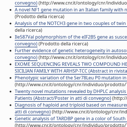
convegno)
(http://www.cnr.it/ontology/cnr/individ
A novel NF1 gene mutation in an Italian family with 
(Prodotto della ricerca)
Analysis of the NOTCH3 gene in two couples of twin a
della ricerca)
Ile587Val polymorphism of the eIF2B5 gene as susceptib
convegno)
(Prodotto della ricerca)
Further evidence of genetic heterogeneity in autoso
convegno)
(http://www.cnr.it/ontology/cnr/individ
EXOME SEQUENCING REVEALS TWO COMPOUND HE
SICILIAN FAMILY WITH ARHSP-TCC (Abstract in rivista
Phenotypic variation of the Ser78Leu P0 mutation in f
(http://www.cnr.it/ontology/cnr/individuo/prodotto
Twenty novel mutations revealed by DHPLC analysis 
Patients (Abstract/Poster in atti di convegno)
(http:/
Diagnosis of haploid and triploid based on measur
atti di convegno)
(http://www.cnr.it/ontology/cnr/i
Genetic analysis of TARDBP gene in a color of South I
(http://www.cnr.it/ontology/cnr/individuo/prodotto