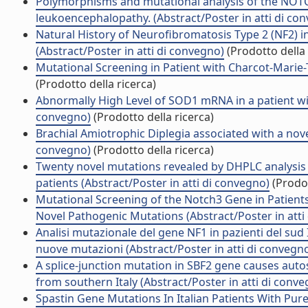
Polymorphisms and mutational analysis of the NOTCH
leukoencephalopathy. (Abstract/Poster in atti di co
Natural History of Neurofibromatosis Type 2 (NF2) in
(Abstract/Poster in atti di convegno)
(Prodotto della 
Mutational Screening in Patient with Charcot-Marie-
(Prodotto della ricerca)
Abnormally High Level of SOD1 mRNA in a patient with
convegno)
(Prodotto della ricerca)
Brachial Amiotrophic Diplegia associated with a novel
convegno)
(Prodotto della ricerca)
Twenty novel mutations revealed by DHPLC analysis 
patients (Abstract/Poster in atti di convegno)
(Prodot
Mutational Screening of the Notch3 Gene in Patients
Novel Pathogenic Mutations (Abstract/Poster in atti
Analisi mutazionale del gene NF1 in pazienti del sud It
nuove mutazioni (Abstract/Poster in atti di convegn
A splice-junction mutation in SBF2 gene causes auto
from southern Italy (Abstract/Poster in atti di conv
Spastin Gene Mutations In Italian Patients With Pure