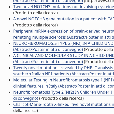
(Abstract/Poster in atti di convegno)
(http://www.cnr
Two novel NOTCH3 mutations not involving cysteine r
(Prodotto della ricerca)
A novel NOTCH3 gene mutation in a patient with CADA
(Prodotto della ricerca)
Peripheral mRNA expression of brain-derived neurot
remitting multiple sclerosis (Abstract/Poster in atti
NEUROFIBROMATOSIS TYPE 2 (NF2) IN A CHILD UND
(Abstract/Poster in atti di convegno)
(Prodotto della 
A CLINICAL AND MOLECULAR STUDY IN A CHILD UN
(Abstract/Poster in atti di convegno)
(Prodotto della 
Twenty novel mutations revealed by DHPLC analysis 
southern Italian NF1 patients (Abstract/Poster in att
Molecular Testing in Neurofibromatosis type 1 (NF1)
clinical features in Italy (Abstract/Poster in atti di c
Neurofibromatosis Type 2 (Nf2) In Children Under 1 Y
di convegno)
(Prodotto della ricerca)
Charcot-Marie-Tooth X-linked: five novel mutations in
della ricerca)