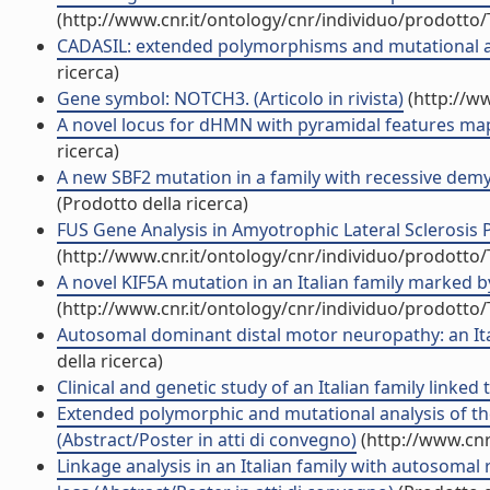
(http://www.cnr.it/ontology/cnr/individuo/prodotto
CADASIL: extended polymorphisms and mutational ana
ricerca)
Gene symbol: NOTCH3. (Articolo in rivista)
(http://w
A novel locus for dHMN with pyramidal features maps
ricerca)
A new SBF2 mutation in a family with recessive demye
(Prodotto della ricerca)
FUS Gene Analysis in Amyotrophic Lateral Sclerosis P
(http://www.cnr.it/ontology/cnr/individuo/prodotto
A novel KIF5A mutation in an Italian family marked by
(http://www.cnr.it/ontology/cnr/individuo/prodotto
Autosomal dominant distal motor neuropathy: an Itali
della ricerca)
Clinical and genetic study of an Italian family linked 
Extended polymorphic and mutational analysis of t
(Abstract/Poster in atti di convegno)
(http://www.cnr
Linkage analysis in an Italian family with autosomal