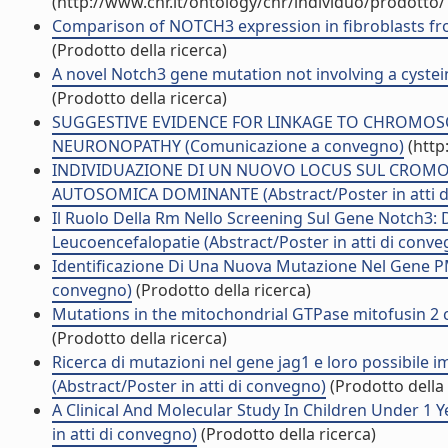
(http://www.cnr.it/ontology/cnr/individuo/prodotto
Comparison of NOTCH3 expression in fibroblasts from
(Prodotto della ricerca)
A novel Notch3 gene mutation not involving a cysteine 
(Prodotto della ricerca)
SUGGESTIVE EVIDENCE FOR LINKAGE TO CHROMO
NEURONOPATHY (Comunicazione a convegno)
(http
INDIVIDUAZIONE DI UN NUOVO LOCUS SUL CROMO
AUTOSOMICA DOMINANTE (Abstract/Poster in atti d
Il Ruolo Della Rm Nello Screening Sul Gene Notch3: 
Leucoencefalopatie (Abstract/Poster in atti di conve
Identificazione Di Una Nuova Mutazione Nel Gene PM
convegno)
(Prodotto della ricerca)
Mutations in the mitochondrial GTPase mitofusin 2 c
(Prodotto della ricerca)
Ricerca di mutazioni nel gene jag1 e loro possibile im
(Abstract/Poster in atti di convegno)
(Prodotto della 
A Clinical And Molecular Study In Children Under 1 
in atti di convegno)
(Prodotto della ricerca)