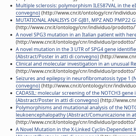
Multiple sclerosis: polymorphism ILE587VAL in the eIF
convegno)
(http://www.cnr.it/ontology/cnr/individ
MUTATIONAL ANALISYS OF GJB1, MPZ AND PMP22 GEN
(http://www.cnr.it/ontology/cnr/individuo/prodotto
A novel SPG3 mutation in an Italian patient with here
(http://www.cnr.it/ontology/cnr/individuo/prodotto
A novel mutation in the 3 UTR of SPG4 gene identifie
(Abstract/Poster in atti di convegno)
(http://www.cnr
Clinical and molecular investigation in an unusual R
(http://www.cnr.it/ontology/cnr/individuo/prodotto
Seizures and epilepsy in neurofibromatosis type 1 (N
convegno)
(http://www.cnr.it/ontology/cnr/individ
CADASIL: molecular screening of the NOTCH3 gene in
(Abstract/Poster in atti di convegno)
(http://www.cnr
Polymorphisms and mutational analysis of the NOTCH
leukoencephalopathy (Abstract/Comunicazione in at
(http://www.cnr.it/ontology/cnr/individuo/prodotto
A Novel Mutation in the X-Linked Cyclin-Dependent 