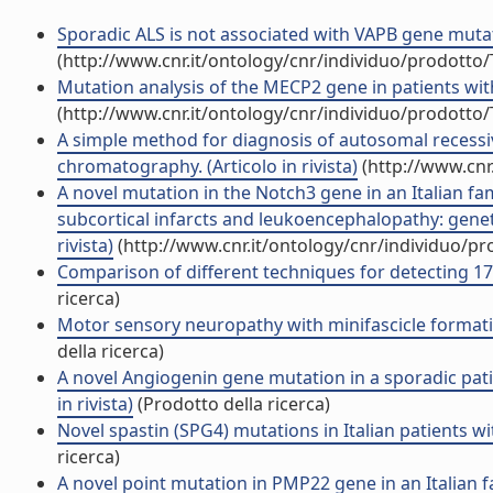
Sporadic ALS is not associated with VAPB gene mutatio
(http://www.cnr.it/ontology/cnr/individuo/prodotto
Mutation analysis of the MECP2 gene in patients with 
(http://www.cnr.it/ontology/cnr/individuo/prodotto
A simple method for diagnosis of autosomal recessi
chromatography. (Articolo in rivista)
(http://www.cnr
A novel mutation in the Notch3 gene in an Italian f
subcortical infarcts and leukoencephalopathy: genet
rivista)
(http://www.cnr.it/ontology/cnr/individuo/p
Comparison of different techniques for detecting 17p
ricerca)
Motor sensory neuropathy with minifascicle formatio
della ricerca)
A novel Angiogenin gene mutation in a sporadic patie
in rivista)
(Prodotto della ricerca)
Novel spastin (SPG4) mutations in Italian patients wit
ricerca)
A novel point mutation in PMP22 gene in an Italian fa