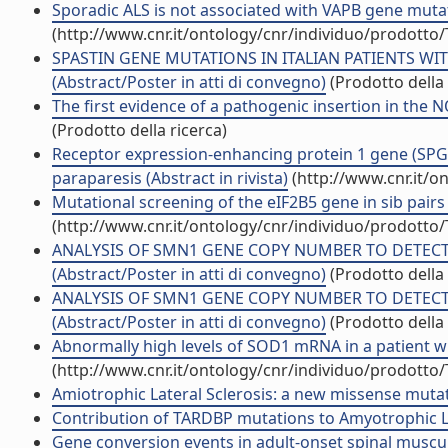
Sporadic ALS is not associated with VAPB gene mutatio
(http://www.cnr.it/ontology/cnr/individuo/prodotto
SPASTIN GENE MUTATIONS IN ITALIAN PATIENTS WI
(Abstract/Poster in atti di convegno)
(Prodotto della 
The first evidence of a pathogenic insertion in the
(Prodotto della ricerca)
Receptor expression-enhancing protein 1 gene (SPG31
paraparesis (Abstract in rivista)
(http://www.cnr.it/o
Mutational screening of the eIF2B5 gene in sib pairs 
(http://www.cnr.it/ontology/cnr/individuo/prodotto
ANALYSIS OF SMN1 GENE COPY NUMBER TO DETECT
(Abstract/Poster in atti di convegno)
(Prodotto della 
ANALYSIS OF SMN1 GENE COPY NUMBER TO DETECT
(Abstract/Poster in atti di convegno)
(Prodotto della 
Abnormally high levels of SOD1 mRNA in a patient with
(http://www.cnr.it/ontology/cnr/individuo/prodotto
Amiotrophic Lateral Sclerosis: a new missense mutati
Contribution of TARDBP mutations to Amyotrophic Late
Gene conversion events in adult-onset spinal muscular