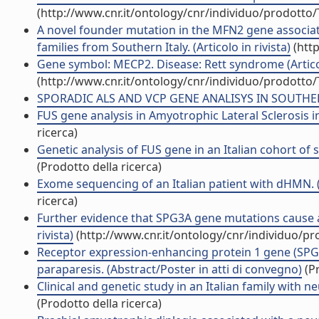
(http://www.cnr.it/ontology/cnr/individuo/prodotto
A novel founder mutation in the MFN2 gene associat
families from Southern Italy. (Articolo in rivista)
(http
Gene symbol: MECP2. Disease: Rett syndrome (Articol
(http://www.cnr.it/ontology/cnr/individuo/prodotto
SPORADIC ALS AND VCP GENE ANALISYS IN SOUTHERN I
FUS gene analysis in Amyotrophic Lateral Sclerosis in
ricerca)
Genetic analysis of FUS gene in an Italian cohort of 
(Prodotto della ricerca)
Exome sequencing of an Italian patient with dHMN. 
ricerca)
Further evidence that SPG3A gene mutations cause a
rivista)
(http://www.cnr.it/ontology/cnr/individuo/p
Receptor expression-enhancing protein 1 gene (SPG31
paraparesis. (Abstract/Poster in atti di convegno)
(Pr
Clinical and genetic study in an Italian family with n
(Prodotto della ricerca)