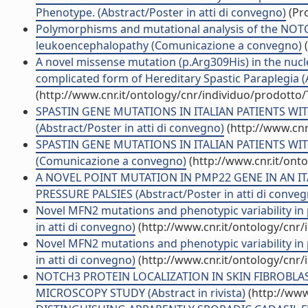
Phenotype. (Abstract/Poster in atti di convegno)
(Pro
Polymorphisms and mutational analysis of the NOTCH
leukoencephalopathy (Comunicazione a convegno)
(
A novel missense mutation (p.Arg309His) in the nucle
complicated form of Hereditary Spastic Paraplegia (Ab
(http://www.cnr.it/ontology/cnr/individuo/prodotto
SPASTIN GENE MUTATIONS IN ITALIAN PATIENTS W
(Abstract/Poster in atti di convegno)
(http://www.cnr
SPASTIN GENE MUTATIONS IN ITALIAN PATIENTS W
(Comunicazione a convegno)
(http://www.cnr.it/ont
A NOVEL POINT MUTATION IN PMP22 GENE IN AN IT
PRESSURE PALSIES (Abstract/Poster in atti di conveg
Novel MFN2 mutations and phenotypic variability in 
in atti di convegno)
(http://www.cnr.it/ontology/cnr
Novel MFN2 mutations and phenotypic variability in 
in atti di convegno)
(http://www.cnr.it/ontology/cnr
NOTCH3 PROTEIN LOCALIZATION IN SKIN FIBROBL
MICROSCOPY STUDY (Abstract in rivista)
(http://www