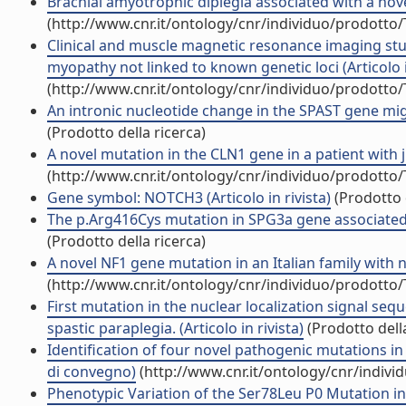
Brachial amyotrophic diplegia associated with a nove
(http://www.cnr.it/ontology/cnr/individuo/prodotto
Clinical and muscle magnetic resonance imaging stu
myopathy not linked to known genetic loci (Articolo i
(http://www.cnr.it/ontology/cnr/individuo/prodotto
An intronic nucleotide change in the SPAST gene migh
(Prodotto della ricerca)
A novel mutation in the CLN1 gene in a patient with ju
(http://www.cnr.it/ontology/cnr/individuo/prodotto
Gene symbol: NOTCH3 (Articolo in rivista)
(Prodotto d
The p.Arg416Cys mutation in SPG3a gene associated wi
(Prodotto della ricerca)
A novel NF1 gene mutation in an Italian family with ne
(http://www.cnr.it/ontology/cnr/individuo/prodotto
First mutation in the nuclear localization signal sequ
spastic paraplegia. (Articolo in rivista)
(Prodotto della
Identification of four novel pathogenic mutations in
di convegno)
(http://www.cnr.it/ontology/cnr/indiv
Phenotypic Variation of the Ser78Leu P0 Mutation in