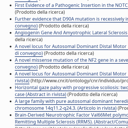
First Evidence of a Pathogenic Insertion in the NOT
(Prodotto della ricerca)
Further evidence that D90A mutation is recessively inh
convegno)
(Prodotto della ricerca)
Angiogenin Gene And Amyotrophic Lateral Sclerosis I
della ricerca)
A novel locus for Autosomal Dominant Distal Motor
di convegno)
(Prodotto della ricerca)
A novel missense mutation of the NF2 gene in a severe
convegno)
(Prodotto della ricerca)
A novel locus for Autosomal Dominant Distal Moto
rivista)
(http://www.cnr.it/ontology/cnr/individuo/p
Horizontal gaze palsy with progressive scoliosis:
case (Abstract in rivista)
(Prodotto della ricerca)
A large family with pure autosomal dominant heredi
chromosome 14q11.2-q24.3. (Articolo in rivista)
(Prod
Brain-Derived Neurotrophic Factor Val66Met polymo
Remitting Multiple Sclerosis (RRMS). (Abstract/Comun