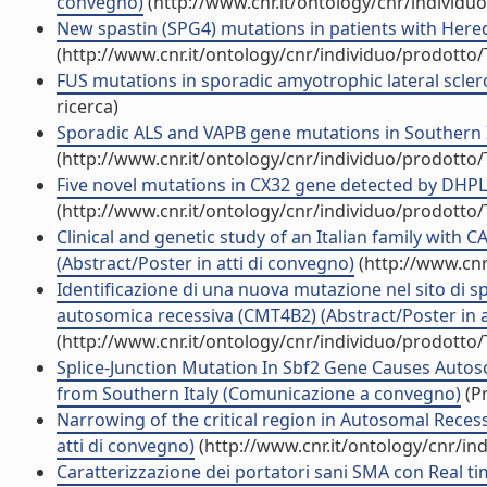
convegno)
(http://www.cnr.it/ontology/cnr/individ
New spastin (SPG4) mutations in patients with Heredi
(http://www.cnr.it/ontology/cnr/individuo/prodotto
FUS mutations in sporadic amyotrophic lateral sclerosis
ricerca)
Sporadic ALS and VAPB gene mutations in Southern It
(http://www.cnr.it/ontology/cnr/individuo/prodotto
Five novel mutations in CX32 gene detected by DHPLC
(http://www.cnr.it/ontology/cnr/individuo/prodotto
Clinical and genetic study of an Italian family with 
(Abstract/Poster in atti di convegno)
(http://www.cnr
Identificazione di una nuova mutazione nel sito di s
autosomica recessiva (CMT4B2) (Abstract/Poster in a
(http://www.cnr.it/ontology/cnr/individuo/prodotto
Splice-Junction Mutation In Sbf2 Gene Causes Autos
from Southern Italy (Comunicazione a convegno)
(Pr
Narrowing of the critical region in Autosomal Recess
atti di convegno)
(http://www.cnr.it/ontology/cnr/i
Caratterizzazione dei portatori sani SMA con Real ti