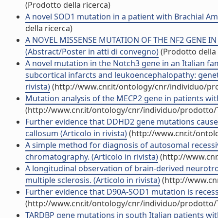
(Prodotto della ricerca)
A novel SOD1 mutation in a patient with Brachial Amy
della ricerca)
A NOVEL MISSENSE MUTATION OF THE NF2 GENE IN
(Abstract/Poster in atti di convegno)
(Prodotto della 
A novel mutation in the Notch3 gene in an Italian f
subcortical infarcts and leukoencephalopathy: genet
rivista)
(http://www.cnr.it/ontology/cnr/individuo/p
Mutation analysis of the MECP2 gene in patients with 
(http://www.cnr.it/ontology/cnr/individuo/prodotto
Further evidence that DDHD2 gene mutations cause a
callosum (Articolo in rivista)
(http://www.cnr.it/onto
A simple method for diagnosis of autosomal recessi
chromatography. (Articolo in rivista)
(http://www.cnr
A longitudinal observation of brain-derived neurotro
multiple sclerosis. (Articolo in rivista)
(http://www.cnr
Further evidence that D90A-SOD1 mutation is recessivel
(http://www.cnr.it/ontology/cnr/individuo/prodotto
TARDBP gene mutations in south Italian patients with 