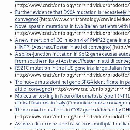
(http://www.cnr.it/ontology/cnr/individuo/prodotto
Further evidence that D90A mutation is recessively inh
convegno)
(http://www.cnr.it/ontology/cnr/individ
Novel spastin mutations in two Italian patients with 
(http://www.cnr.it/ontology/cnr/individuo/prodotto
A new insertion of CC in exon 4 of PMP22 gene in a p
(HNPP) (Abstract/Poster in atti di convegno)
(http://
A splice-junction mutation in Sbf2 gene causes auto
from southern Italy (Abstract/Poster in atti di conv
R521C mutation in the FUS gene in a large Italian fami
(http://www.cnr.it/ontology/cnr/individuo/prodotto
Tre nuove mutazioni nel gene SPG4 identificate in paz
atti di convegno)
(http://www.cnr.it/ontology/cnr/i
Molecular testing in Neurofibromatosis type 1 (NF1)
clinical features in Italy (Comunicazione a convegno)
Three novel mutations in CX32 gene detected by DHPL
(http://www.cnr.it/ontology/cnr/individuo/prodotto
Assenza di correlazione tra sclerosi multipla familiar