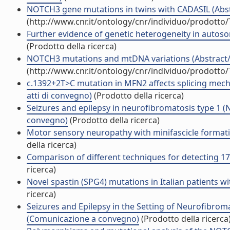
NOTCH3 gene mutations in twins with CADASIL (Abstr
(http://www.cnr.it/ontology/cnr/individuo/prodotto
Further evidence of genetic heterogeneity in autoso
(Prodotto della ricerca)
NOTCH3 mutations and mtDNA variations (Abstract/P
(http://www.cnr.it/ontology/cnr/individuo/prodotto
c.1392+2T>C mutation in MFN2 affects splicing mech
atti di convegno)
(Prodotto della ricerca)
Seizures and epilepsy in neurofibromatosis type 1 (N
convegno)
(Prodotto della ricerca)
Motor sensory neuropathy with minifascicle formatio
della ricerca)
Comparison of different techniques for detecting 17p
ricerca)
Novel spastin (SPG4) mutations in Italian patients wit
ricerca)
Seizures and Epilepsy in the Setting of Neurofibro
(Comunicazione a convegno)
(Prodotto della ricerca