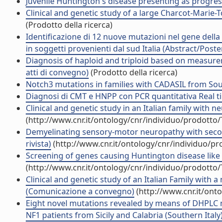
Juvenile Huntington's disease presenting as progressi
Clinical and genetic study of a large Charcot-Marie-To
(Prodotto della ricerca)
Identificazione di 12 nuove mutazioni nel gene dell
in soggetti provenienti dal sud Italia (Abstract/Poste
Diagnosis of haploid and triploid based on measur
atti di convegno)
(Prodotto della ricerca)
Notch3 mutations in families with CADASIL from So
Diagnosi di CMT e HNPP con PCR quantitativa Real ti
Clinical and genetic study in an Italian family with n
(http://www.cnr.it/ontology/cnr/individuo/prodotto
Demyelinating sensory-motor neuropathy with secon
rivista)
(http://www.cnr.it/ontology/cnr/individuo/p
Screening of genes causing Huntington disease like 
(http://www.cnr.it/ontology/cnr/individuo/prodotto
Clinical and genetic study of an Italian Family wit
(Comunicazione a convegno)
(http://www.cnr.it/ont
Eight novel mutations revealed by means of DHPLC m
NF1 patients from Sicily and Calabria (Southern Italy