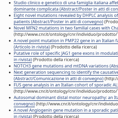
Studio clinico e genetico di una famiglia italiana a
dominante complicata (Abstract/Poster in atti di co
Eight novel mutations revealed by DHPLC analysis of
patients (Abstract/Poster in atti di convegno)
(Prodot
Novel MFN2 mutations in two familial cases with Char
(http://www.cnr.it/ontology/cnr/individuo/prodotto
A novel point mutation in PMP22 gene in an Italian fa
(Articolo in rivista)
(Prodotto della ricerca)
Putative role of specific JAG1 gene exons in modulat
in rivista)
(Prodotto della ricerca)
NOTCH3 gene mutations and mtDNA variations (Abstra
Next generation sequencing to identify the causative
(Abstract/Comunicazione in atti di convegno)
(http:
FUS gene analysis in an Italian cohort of sporadic AL
(http://www.cnr.it/ontology/cnr/individuo/prodotto
Autosomal dominant distal motor neuropathy: an Itali
convegno)
(http://www.cnr.it/ontology/cnr/individ
A novel Angiogenin gene mutation in a sporadic patie
in rivista)
(Prodotto della ricerca)