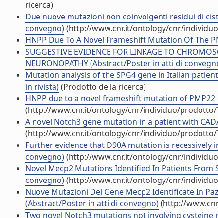
ricerca)
Due nuove mutazioni non coinvolgenti residui di ciste
convegno)
(http://www.cnr.it/ontology/cnr/individ
HNPP Due To A Novel Frameshift Mutation Of The 
SUGGESTIVE EVIDENCE FOR LINKAGE TO CHROMO
NEURONOPATHY (Abstract/Poster in atti di convegn
Mutation analysis of the SPG4 gene in Italian patien
in rivista)
(Prodotto della ricerca)
HNPP due to a novel frameshift mutation of PMP22 g
(http://www.cnr.it/ontology/cnr/individuo/prodotto
A novel Notch3 gene mutation in a patient with CADA
(http://www.cnr.it/ontology/cnr/individuo/prodotto
Further evidence that D90A mutation is recessively inh
convegno)
(http://www.cnr.it/ontology/cnr/individ
Novel Mecp2 Mutations Identified In Patients From S
convegno)
(http://www.cnr.it/ontology/cnr/individ
Nuove Mutazioni Del Gene Mecp2 Identificate In Pazie
(Abstract/Poster in atti di convegno)
(http://www.cnr
Two novel Notch3 mutations not involving cysteine r