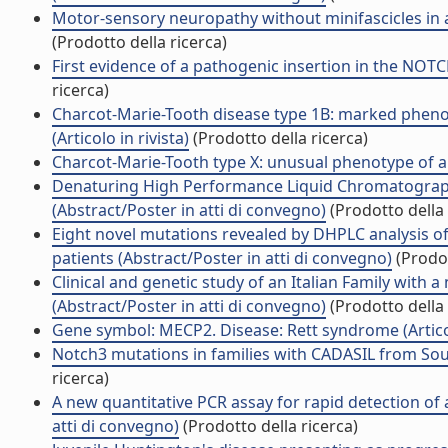
Motor-sensory neuropathy without minifascicles in a 
(Prodotto della ricerca)
First evidence of a pathogenic insertion in the NOTC
ricerca)
Charcot-Marie-Tooth disease type 1B: marked phenotyp
(Articolo in rivista)
(Prodotto della ricerca)
Charcot-Marie-Tooth type X: unusual phenotype of a n
Denaturing High Performance Liquid Chromatography
(Abstract/Poster in atti di convegno)
(Prodotto della 
Eight novel mutations revealed by DHPLC analysis of
patients (Abstract/Poster in atti di convegno)
(Prodot
Clinical and genetic study of an Italian Family wit
(Abstract/Poster in atti di convegno)
(Prodotto della 
Gene symbol: MECP2. Disease: Rett syndrome (Articol
Notch3 mutations in families with CADASIL from Sout
ricerca)
A new quantitative PCR assay for rapid detection of 
atti di convegno)
(Prodotto della ricerca)