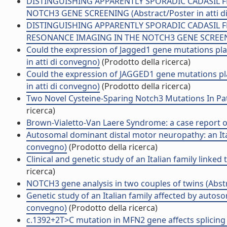
DISTINGUISHING APPARENTLY SPORADIC CADASIL 
NOTCH3 GENE SCREENING (Abstract/Poster in atti d
DISTINGUISHING APPARENTLY SPORADIC CADASIL
RESONANCE IMAGING IN THE NOTCH3 GENE SCREENING
Could the expression of Jagged1 gene mutations pla
in atti di convegno)
(Prodotto della ricerca)
Could the expression of JAGGED1 gene mutations pla
in atti di convegno)
(Prodotto della ricerca)
Two Novel Cysteine-Sparing Notch3 Mutations In Pati
ricerca)
Brown-Vialetto-Van Laere Syndrome: a case report of a
Autosomal dominant distal motor neuropathy: an Itali
convegno)
(Prodotto della ricerca)
Clinical and genetic study of an Italian family linked
ricerca)
NOTCH3 gene analysis in two couples of twins (Abstr
Genetic study of an Italian family affected by autos
convegno)
(Prodotto della ricerca)
c.1392+2T>C mutation in MFN2 gene affects splicing i