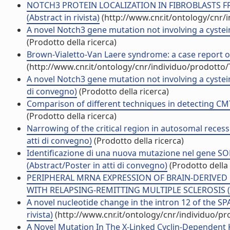
NOTCH3 PROTEIN LOCALIZATION IN FIBROBLASTS 
(Abstract in rivista)
(http://www.cnr.it/ontology/cnr/
A novel Notch3 gene mutation not involving a cysteine 
(Prodotto della ricerca)
Brown-Vialetto-Van Laere syndrome: a case report of a
(http://www.cnr.it/ontology/cnr/individuo/prodotto
A novel Notch3 gene mutation not involving a cysteine
di convegno)
(Prodotto della ricerca)
Comparison of different techniques in detecting CMT
(Prodotto della ricerca)
Narrowing of the critical region in autosomal recess
atti di convegno)
(Prodotto della ricerca)
Identificazione di una nuova mutazione nel gene SOD
(Abstract/Poster in atti di convegno)
(Prodotto della 
PERIPHERAL MRNA EXPRESSION OF BRAIN-DERIVE
WITH RELAPSING-REMITTING MULTIPLE SCLEROSIS (RRM
A novel nucleotide change in the intron 12 of the S
rivista)
(http://www.cnr.it/ontology/cnr/individuo/p
A Novel Mutation In The X-Linked Cyclin-Dependent 