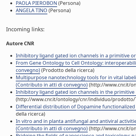
PAOLA PIEROBON
(Persona)
ANGELA TINO
(Persona)
Incoming links:
Autore CNR
Inhibitory ligand gated ion channels in a primitive o
From Gene Ontology to Cell Ontology: interoperabili
convegno)
(Prodotto della ricerca)
Multipurpose nanotechnology tools for in vital labe
(Contributo in atti di convegno)
(http://www.cnr.it/o
Inhibitory ligand gated ion channels in the primitiv
(http://www.cnr.it/ontology/cnr/individuo/prodotto
Differential distribution of Dopamine functionalize
della ricerca)
In vitro and in planta antifungal and antiviral activi
(Contributo in atti di convegno)
(http://www.cnr.it/o
Bridging the fields of nanoscience and toxicology: na