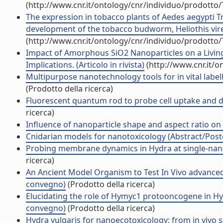
(http://www.cnr.it/ontology/cnr/individuo/prodotto
The expression in tobacco plants of Aedes aegypti 
development of the tobacco budworm, Heliothis viresc
(http://www.cnr.it/ontology/cnr/individuo/prodotto
Impact of Amorphous SiO2 Nanoparticles on a Livin
Implications. (Articolo in rivista)
(http://www.cnr.it/
Multipurpose nanotechnology tools for in vital labell
(Prodotto della ricerca)
Fluorescent quantum rod to probe cell uptake and dy
ricerca)
Influence of nanoparticle shape and aspect ratio on
Cnidarian models for nanotoxicology (Abstract/Poste
Probing membrane dynamics in Hydra at single-nanopa
ricerca)
An Ancient Model Organism to Test In Vivo advanced m
convegno)
(Prodotto della ricerca)
Elucidating the role of Hymyc1 protooncogene in Hy
convegno)
(Prodotto della ricerca)
Hydra vulgaris for nanoecotoxicology: from in vivo s