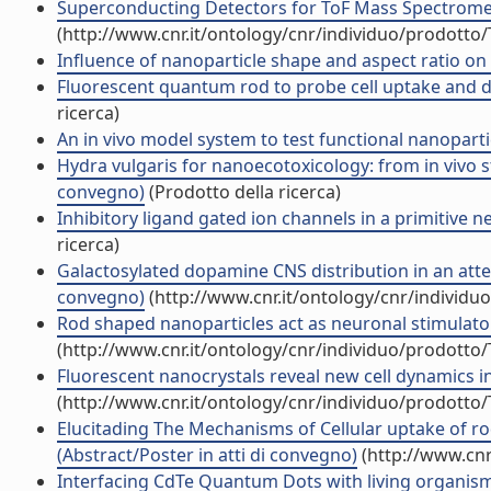
Superconducting Detectors for ToF Mass Spectrometr
(http://www.cnr.it/ontology/cnr/individuo/prodotto
Influence of nanoparticle shape and aspect ratio on
Fluorescent quantum rod to probe cell uptake and dy
ricerca)
An in vivo model system to test functional nanopartic
Hydra vulgaris for nanoecotoxicology: from in vivo s
convegno)
(Prodotto della ricerca)
Inhibitory ligand gated ion channels in a primitive n
ricerca)
Galactosylated dopamine CNS distribution in an atten
convegno)
(http://www.cnr.it/ontology/cnr/individ
Rod shaped nanoparticles act as neuronal stimulato
(http://www.cnr.it/ontology/cnr/individuo/prodotto
Fluorescent nanocrystals reveal new cell dynamics in
(http://www.cnr.it/ontology/cnr/individuo/prodotto
Elucitading The Mechanisms of Cellular uptake of r
(Abstract/Poster in atti di convegno)
(http://www.cnr
Interfacing CdTe Quantum Dots with living organisms