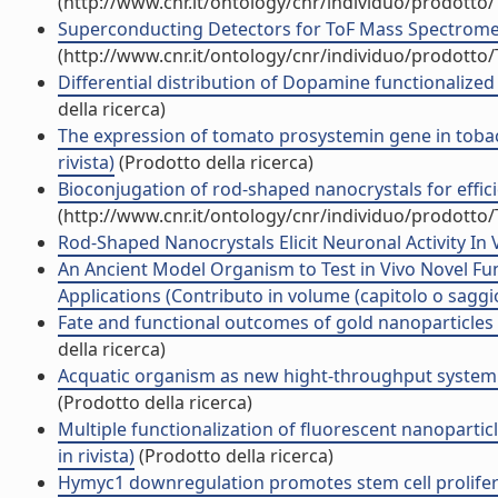
(http://www.cnr.it/ontology/cnr/individuo/prodotto
Superconducting Detectors for ToF Mass Spectrometr
(http://www.cnr.it/ontology/cnr/individuo/prodotto
Differential distribution of Dopamine functionalize
della ricerca)
The expression of tomato prosystemin gene in tobacc
rivista)
(Prodotto della ricerca)
Bioconjugation of rod-shaped nanocrystals for efficien
(http://www.cnr.it/ontology/cnr/individuo/prodotto
Rod-Shaped Nanocrystals Elicit Neuronal Activity In Vi
An Ancient Model Organism to Test in Vivo Novel Fun
Applications (Contributo in volume (capitolo o saggi
Fate and functional outcomes of gold nanoparticles f
della ricerca)
Acquatic organism as new hight-throughput system fo
(Prodotto della ricerca)
Multiple functionalization of fluorescent nanoparticl
in rivista)
(Prodotto della ricerca)
Hymyc1 downregulation promotes stem cell proliferati