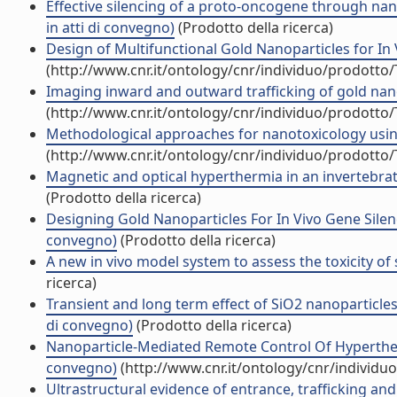
Effective silencing of a proto-oncogene through nan
in atti di convegno)
(Prodotto della ricerca)
Design of Multifunctional Gold Nanoparticles for In Vi
(http://www.cnr.it/ontology/cnr/individuo/prodotto
Imaging inward and outward trafficking of gold nanop
(http://www.cnr.it/ontology/cnr/individuo/prodotto
Methodological approaches for nanotoxicology using 
(http://www.cnr.it/ontology/cnr/individuo/prodotto
Magnetic and optical hyperthermia in an invertebra
(Prodotto della ricerca)
Designing Gold Nanoparticles For In Vivo Gene Silen
convegno)
(Prodotto della ricerca)
A new in vivo model system to assess the toxicity of 
ricerca)
Transient and long term effect of SiO2 nanoparticle
di convegno)
(Prodotto della ricerca)
Nanoparticle-Mediated Remote Control Of Hypertherm
convegno)
(http://www.cnr.it/ontology/cnr/individ
Ultrastructural evidence of entrance, trafficking an