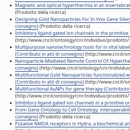
Magnetic and optical hyperthermia in an invertebra
(Prodotto della ricerca)
Designing Gold Nanoparticles For In Vivo Gene Silen
convegno)
(Prodotto della ricerca)
Inhibitory ligand gated ion channels in the primitiv
(http://www.cnr.it/ontology/cnr/individuo/prodotto
Multipurpose nanotechnology tools for in vital labe
(Contributo in atti di convegno)
(http://www.cnr.it/o
Nanoparticle-Mediated Remote Control Of Hypertherm
convegno)
(http://www.cnr.it/ontology/cnr/individ
Multifunctional Gold Nanoparticles functionalized wi
(Contributo in atti di convegno)
(http://www.cnr.it/o
Multifunctional AuNPs for gene therapy (Contributo 
(http://www.cnr.it/ontology/cnr/individuo/prodotto
Inhibitory ligand gated ion channels in a primitive o
From Gene Ontology to Cell Ontology: interoperabili
convegno)
(Prodotto della ricerca)
Putative NMDA receptors in Hydra: a biochemical and 