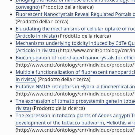
convegno)
(Prodotto della ricerca)
Fluorescent Nanocrystals Reveal Regulated Portals of 
(Prodotto della ricerca)
Elucidating the mechanisms of cellular uptake of ro
(Articolo in rivista)
(Prodotto della ricerca)
Mechanisms underlying toxicity induced by CdTe Qu
(Articolo in rivista)
(http://www.cnr.it/ontology/cnr/
Bioconjugation of rod-shaped nanocrystals for efficien
(http://www.cnr.it/ontology/cnr/individuo/prodotto
Multiple functionalization of fluorescent nanoparticl
in rivista)
(Prodotto della ricerca)
Putative NMDA receptors in Hydra: a biochemical and 
(http://www.cnr.it/ontology/cnr/individuo/prodotto
The expression of tomato prosystemin gene in tobacc
rivista)
(Prodotto della ricerca)
The expression in tobacco plants of Aedes aegypti 
development of the tobacco budworm, Heliothis viresc
(http://www.cnr.it/ontology/cnr/individuo/prodotto