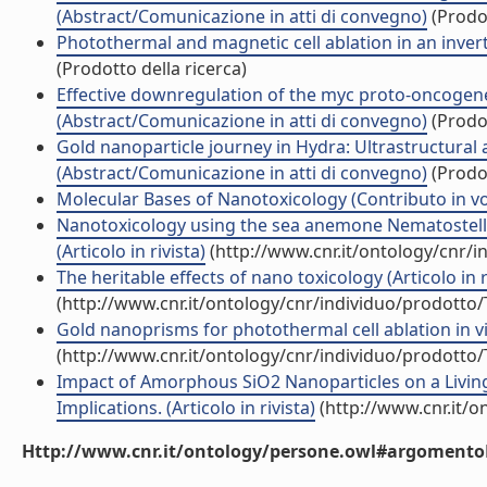
(Abstract/Comunicazione in atti di convegno)
(Prodot
Photothermal and magnetic cell ablation in an inver
(Prodotto della ricerca)
Effective downregulation of the myc proto-oncogen
(Abstract/Comunicazione in atti di convegno)
(Prodot
Gold nanoparticle journey in Hydra: Ultrastructural a
(Abstract/Comunicazione in atti di convegno)
(Prodot
Molecular Bases of Nanotoxicology (Contributo in vo
Nanotoxicology using the sea anemone Nematostella
(Articolo in rivista)
(http://www.cnr.it/ontology/cnr/
The heritable effects of nano toxicology (Articolo in r
(http://www.cnr.it/ontology/cnr/individuo/prodotto
Gold nanoprisms for photothermal cell ablation in vivo
(http://www.cnr.it/ontology/cnr/individuo/prodotto
Impact of Amorphous SiO2 Nanoparticles on a Livin
Implications. (Articolo in rivista)
(http://www.cnr.it/
Http://www.cnr.it/ontology/persone.owl#argomentoD