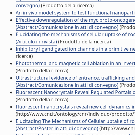
convegno)
(Prodotto della ricerca)
An in vivo model system to test functional nanopartic
Effective downregulation of the myc proto-oncogen
(Abstract/Comunicazione in atti di convegno)
(Prodot
Elucidating the mechanisms of cellular uptake of ro
(Articolo in rivista)
(Prodotto della ricerca)
Inhibitory ligand gated ion channels in a primitive n
ricerca)
Photothermal and magnetic cell ablation in an inver
(Prodotto della ricerca)
Ultrastructural evidence of entrance, trafficking an
(Abstract/Comunicazione in atti di convegno)
(Prodot
Fluorescent Nanocrystals Reveal Regulated Portals of 
(Prodotto della ricerca)
Fluorescent nanocrystals reveal new cell dynamics in
(http://www.cnr.it/ontology/cnr/individuo/prodotto
Elucitading The Mechanisms of Cellular uptake of r
(Abstract/Poster in atti di convegno)
(http://www.cnr