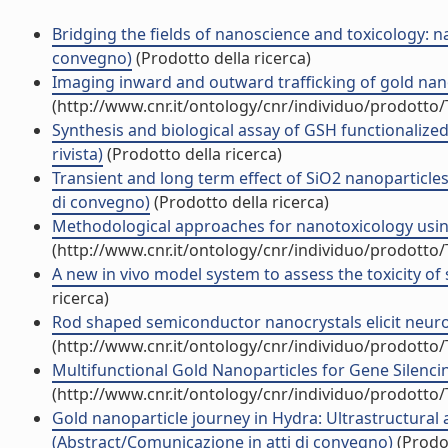
Bridging the fields of nanoscience and toxicology: na
convegno)
(Prodotto della ricerca)
Imaging inward and outward trafficking of gold nanop
(http://www.cnr.it/ontology/cnr/individuo/prodotto
Synthesis and biological assay of GSH functionalized
rivista)
(Prodotto della ricerca)
Transient and long term effect of SiO2 nanoparticle
di convegno)
(Prodotto della ricerca)
Methodological approaches for nanotoxicology using 
(http://www.cnr.it/ontology/cnr/individuo/prodotto
A new in vivo model system to assess the toxicity of 
ricerca)
Rod shaped semiconductor nanocrystals elicit neuro
(http://www.cnr.it/ontology/cnr/individuo/prodotto
Multifunctional Gold Nanoparticles for Gene Silencin
(http://www.cnr.it/ontology/cnr/individuo/prodotto
Gold nanoparticle journey in Hydra: Ultrastructural a
(Abstract/Comunicazione in atti di convegno)
(Prodot