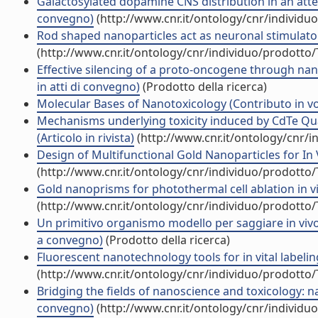
Galactosylated dopamine CNS distribution in an atten
convegno)
(http://www.cnr.it/ontology/cnr/individ
Rod shaped nanoparticles act as neuronal stimulato
(http://www.cnr.it/ontology/cnr/individuo/prodotto
Effective silencing of a proto-oncogene through nan
in atti di convegno)
(Prodotto della ricerca)
Molecular Bases of Nanotoxicology (Contributo in vo
Mechanisms underlying toxicity induced by CdTe Qu
(Articolo in rivista)
(http://www.cnr.it/ontology/cnr/
Design of Multifunctional Gold Nanoparticles for In Vi
(http://www.cnr.it/ontology/cnr/individuo/prodotto
Gold nanoprisms for photothermal cell ablation in vivo
(http://www.cnr.it/ontology/cnr/individuo/prodotto
Un primitivo organismo modello per saggiare in viv
a convegno)
(Prodotto della ricerca)
Fluorescent nanotechnology tools for in vital labelin
(http://www.cnr.it/ontology/cnr/individuo/prodotto
Bridging the fields of nanoscience and toxicology: na
convegno)
(http://www.cnr.it/ontology/cnr/individ