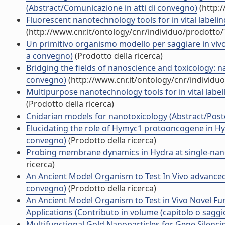
(Abstract/Comunicazione in atti di convegno)
(http:
Fluorescent nanotechnology tools for in vital labelin
(http://www.cnr.it/ontology/cnr/individuo/prodotto
Un primitivo organismo modello per saggiare in viv
a convegno)
(Prodotto della ricerca)
Bridging the fields of nanoscience and toxicology: na
convegno)
(http://www.cnr.it/ontology/cnr/individ
Multipurpose nanotechnology tools for in vital labell
(Prodotto della ricerca)
Cnidarian models for nanotoxicology (Abstract/Poste
Elucidating the role of Hymyc1 protooncogene in Hy
convegno)
(Prodotto della ricerca)
Probing membrane dynamics in Hydra at single-nanopa
ricerca)
An Ancient Model Organism to Test In Vivo advanced m
convegno)
(Prodotto della ricerca)
An Ancient Model Organism to Test in Vivo Novel Fun
Applications (Contributo in volume (capitolo o saggi
Multifunctional Gold Nanoparticles for Gene Silencin