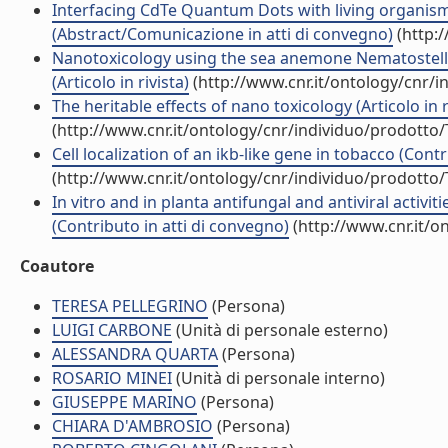
Interfacing CdTe Quantum Dots with living organisms
(Abstract/Comunicazione in atti di convegno)
(http:
Nanotoxicology using the sea anemone Nematostella
(Articolo in rivista)
(http://www.cnr.it/ontology/cnr/
The heritable effects of nano toxicology (Articolo in r
(http://www.cnr.it/ontology/cnr/individuo/prodotto
Cell localization of an ikb-like gene in tobacco (Cont
(http://www.cnr.it/ontology/cnr/individuo/prodotto
In vitro and in planta antifungal and antiviral activi
(Contributo in atti di convegno)
(http://www.cnr.it/o
Coautore
TERESA PELLEGRINO
(Persona)
LUIGI CARBONE
(Unità di personale esterno)
ALESSANDRA QUARTA
(Persona)
ROSARIO MINEI
(Unità di personale interno)
GIUSEPPE MARINO
(Persona)
CHIARA D'AMBROSIO
(Persona)