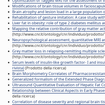
Optimization of Tagged MRI for the assessment of l
Modifications of brain tissue volumes in facioscapul
Brain atrophy and lesion load in a large population of 
Rehabilitation of gesture imitation: A case study with 
Liver fat in obesity: role of type 2 diabetes mellitus a
Mapping the relative contribution of gray matter acti
(http://www.cnr.it/ontology/cnr/individuo/prodotto
Neuropsychological assessment, quantitative MRI and
(http://www.cnr.it/ontology/cnr/individuo/prodotto
Grey matter loss in relapsing-remitting multiple scle
(http://www.cnr.it/ontology/cnr/individuo/prodotto
Serum levels of insulin-like growth factor- I and ins
rivista)
(Prodotto della ricerca)
Brain Morphometry Correlates of Pharmacoresistancy 
Generalized formalism of the Extended Phase Diagram
Ultrasound Quantitative Evaluation of Hepatic Fat 
Relationship between Clinical Aspects in Early Phase
della ricerca)
Correlation of disease severity and regional brain t