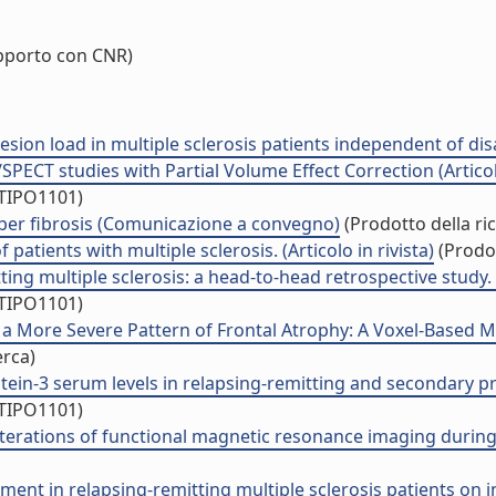
pporto con CNR)
on load in multiple sclerosis patients independent of disabil
SPECT studies with Partial Volume Effect Correction (Articolo
/TIPO1101)
iber fibrosis (Comunicazione a convegno)
(Prodotto della ri
patients with multiple sclerosis. (Articolo in rivista)
(Prodot
ng multiple sclerosis: a head-to-head retrospective study. (A
/TIPO1101)
 a More Severe Pattern of Frontal Atrophy: A Voxel-Based 
erca)
tein-3 serum levels in relapsing-remitting and secondary prog
/TIPO1101)
lterations of functional magnetic resonance imaging during p
ment in relapsing-remitting multiple sclerosis patients on in