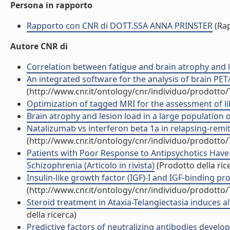
Persona in rapporto
Rapporto con CNR di DOTT.SSA ANNA PRINSTER
(Ra
Autore CNR di
Correlation between fatigue and brain atrophy and lesi
An integrated software for the analysis of brain PET/
(http://www.cnr.it/ontology/cnr/individuo/prodotto
Optimization of tagged MRI for the assessment of l
Brain atrophy and lesion load in a large population of 
Natalizumab vs interferon beta 1a in relapsing-remitti
(http://www.cnr.it/ontology/cnr/individuo/prodotto
Patients with Poor Response to Antipsychotics Have
Schizophrenia (Articolo in rivista)
(Prodotto della ric
Insulin-like growth factor (IGF)-I and IGF-binding pro
(http://www.cnr.it/ontology/cnr/individuo/prodotto
Steroid treatment in Ataxia-Telangiectasia induces a
della ricerca)
Predictive factors of neutralizing antibodies develop