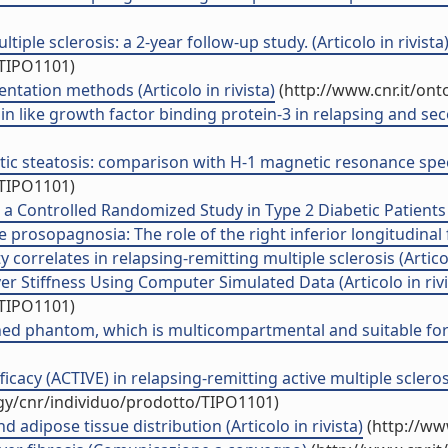
iple sclerosis: a 2-year follow-up study. (Articolo in rivista
/TIPO1101)
ntation methods (Articolo in rivista)
(http://www.cnr.it/on
lin like growth factor binding protein-3 in relapsing and sec
tic steatosis: comparison with H-1 magnetic resonance spect
/TIPO1101)
a Controlled Randomized Study in Type 2 Diabetic Patients (A
 prosopagnosia: The role of the right inferior longitudinal fa
orrelates in relapsing-remitting multiple sclerosis (Articolo
er Stiffness Using Computer Simulated Data (Articolo in rivi
/TIPO1101)
hed phantom, which is multicompartmental and suitable for
icacy (ACTIVE) in relapsing-remitting active multiple scleros
ogy/cnr/individuo/prodotto/TIPO1101)
nd adipose tissue distribution (Articolo in rivista)
(http://ww