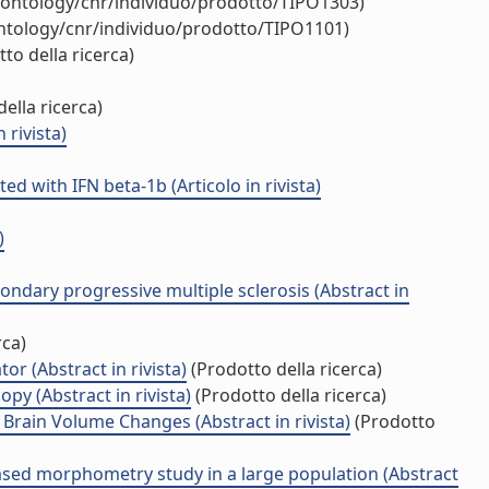
t/ontology/cnr/individuo/prodotto/TIPO1303)
ontology/cnr/individuo/prodotto/TIPO1101)
to della ricerca)
ella ricerca)
 rivista)
 with IFN beta-1b (Articolo in rivista)
)
condary progressive multiple sclerosis (Abstract in
rca)
r (Abstract in rivista)
(Prodotto della ricerca)
y (Abstract in rivista)
(Prodotto della ricerca)
 Brain Volume Changes (Abstract in rivista)
(Prodotto
l-based morphometry study in a large population (Abstract