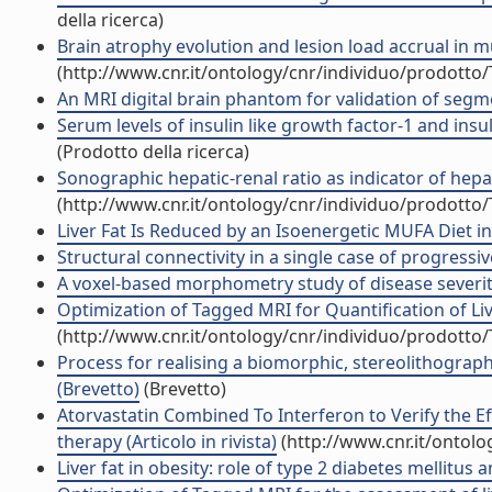
della ricerca)
Brain atrophy evolution and lesion load accrual in mult
(http://www.cnr.it/ontology/cnr/individuo/prodotto
An MRI digital brain phantom for validation of segme
Serum levels of insulin like growth factor-1 and insu
(Prodotto della ricerca)
Sonographic hepatic-renal ratio as indicator of hepa
(http://www.cnr.it/ontology/cnr/individuo/prodotto
Liver Fat Is Reduced by an Isoenergetic MUFA Diet in 
Structural connectivity in a single case of progressive
A voxel-based morphometry study of disease severity c
Optimization of Tagged MRI for Quantification of Liv
(http://www.cnr.it/ontology/cnr/individuo/prodotto
Process for realising a biomorphic, stereolithograp
(Brevetto)
(Brevetto)
Atorvastatin Combined To Interferon to Verify the Eff
therapy (Articolo in rivista)
(http://www.cnr.it/ontol
Liver fat in obesity: role of type 2 diabetes mellitus a