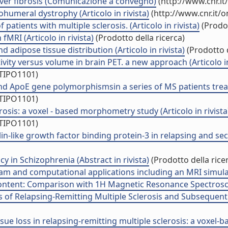
iver fibrosis (Comunicazione a convegno)
(http://www.cnr.i
ohumeral dystrophy (Articolo in rivista)
(http://www.cnr.it/
patients with multiple sclerosis. (Articolo in rivista)
(Prodot
fMRI (Articolo in rivista)
(Prodotto della ricerca)
nd adipose tissue distribution (Articolo in rivista)
(Prodotto d
vity versus volume in brain PET. a new approach (Articolo in
/TIPO1101)
 ApoE gene polymorphismsin a series of MS patients treated
/TIPO1101)
rosis: a voxel - based morphometry study (Articolo in rivista
/TIPO1101)
ulin-like growth factor binding protein-3 in relapsing and se
in Schizophrenia (Abstract in rivista)
(Prodotto della rice
 and computational applications including an MRI simulato
Content: Comparison with 1H Magnetic Resonance Spectroscop
s of Relapsing-Remitting Multiple Sclerosis and Subsequent
issue loss in relapsing-remitting multiple sclerosis: a voxe