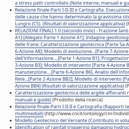
a stress path controllato (Note interne, manuali e gu
Relazione finale-Parti I-II-III e Cartografia. Esecuzio
delle cause che hanno determinato la gravissima situ
Lungro (CS). (Risultati di valorizzazione applicativa)
(
RELAZIONI FINALI 1.0 (secondo invio) - Frazione Ianò
A1]-[Allegato Parte 1-Azione A1]; Indagine geolitolo
delle frane; Caratterizzazione geotecnica [Parte 5a-Az
6-Azione A8]; Modello di evoluzione...[Parte 7-Azione 
dell'informazione....[Parte 1-Azione B1]; Progettazion
3-Azione B3]; Modello di intervento [Parte 4-Azione B
manutenzione....[Parte 6-Azione B6]. Analisi dell'info
Rete...[Parte 2-Azione BB2]; Modello di intervento [P
Azione BB4] (Risultati di valorizzazione applicativa)
(P
Caratterizzazione geotecnica delle argille affioranti
manuali e guide)
(Prodotto della ricerca)
Relazione finale-Parti I-II-II e Cartografia (Rapporti
multimediali)
(http://www.cnr.it/ontology/cnr/indiv
Modello Geotecnico del Versante (Contributo in volu
Identification of rainfall triggering damaging hydr