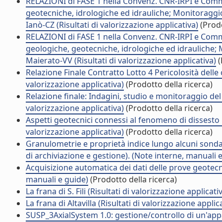
RELAZIONI di FASE 1 nella Convenz. CNR-IRPI e Comm
geotecniche, idrologiche ed idrauliche; Monitoraggio
Ianò-CZ (Risultati di valorizzazione applicativa)
(Prodo
RELAZIONI di FASE 1 nella Convenz. CNR-IRPI e Comm
geologiche, geotecniche, idrologiche ed idrauliche;
Maierato-VV (Risultati di valorizzazione applicativa)
(
Relazione Finale Contratto Lotto 4 Pericolosità delle 
valorizzazione applicativa)
(Prodotto della ricerca)
Relazione finale: Indagini, studio e monitoraggio del 
valorizzazione applicativa)
(Prodotto della ricerca)
Aspetti geotecnici connessi al fenomeno di dissesto i
valorizzazione applicativa)
(Prodotto della ricerca)
Granulometrie e proprietà indice lungo alcuni sondag
di archiviazione e gestione). (Note interne, manuali 
Acquisizione automatica dei dati delle prove geotecni
manuali e guide)
(Prodotto della ricerca)
La frana di S. Fili (Risultati di valorizzazione applicati
La frana di Altavilla (Risultati di valorizzazione applic
SUSP_3AxialSystem 1.0: gestione/controllo di un'app