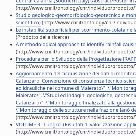
Central Calabria (Southern Italy) (Abstract/Poster in 
(http://www.cnr.it/ontology/cnr/individuo/prodotto
Studio geologico-geomorfologico-geotecnico e monito
scientifico)
(http://www.cnr.it/ontology/cnr/individ
Le instabilità superficiali per scorrimento-colata nell
(Prodotto della ricerca)
A methodological approach to identify rainfall causi
(http://www.cnr.it/ontology/cnr/individuo/prodotto
Procedura per lo Sviluppo della Progettazione [RAPPO
(http://www.cnr.it/ontology/cnr/individuo/prodotto
Aggiornamento dell'acquisizione dei dati di monitora
Catanzaro. Convenzione di consulenza tecnico-scienti
ed idrauliche nel comune di Maierato\", \"Monitorag
Maierato\", \"Studi ed indagini geologiche, geotecni
Catanzaro\", \"Monitoraggio finalizzato alla gestion
\"Monitoraggio delle strutture nella frazione Ianò de
(http://www.cnr.it/ontology/cnr/individuo/prodotto
VOLUME 3 - Lungro. (Risultati di valorizzazione appli
(http://www.cnr.it/ontology/cnr/individuo/prodotto