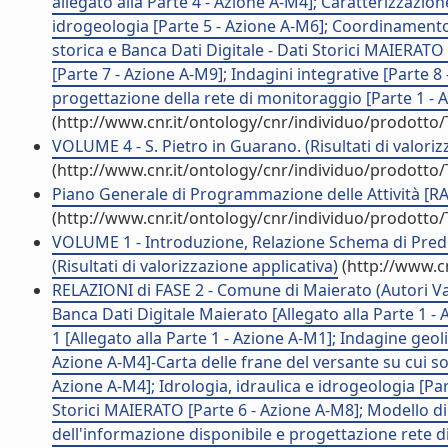
allegato alla Parte 4 - Azione A-M4]; Caratterizzazion
idrogeologia [Parte 5 - Azione A-M6]; Coordinamento a
storica e Banca Dati Digitale - Dati Storici MAIERATO
[Parte 7 - Azione A-M9]; Indagini integrative [Parte 8
progettazione della rete di monitoraggio [Parte 1 - Az
(http://www.cnr.it/ontology/cnr/individuo/prodotto
VOLUME 4 - S. Pietro in Guarano. (Risultati di valoriz
(http://www.cnr.it/ontology/cnr/individuo/prodotto
Piano Generale di Programmazione delle Attività [RAP
(http://www.cnr.it/ontology/cnr/individuo/prodotto
VOLUME 1 - Introduzione, Relazione Schema di Predi
(Risultati di valorizzazione applicativa)
(http://www.c
RELAZIONI di FASE 2 - Comune di Maierato (Autori Vari
Banca Dati Digitale Maierato [Allegato alla Parte 1 -
1 [Allegato alla Parte 1 - Azione A-M1]; Indagine geo
Azione A-M4]-Carta delle frane del versante su cui sor
Azione A-M4]; Idrologia, idraulica e idrogeologia [Par
Storici MAIERATO [Parte 6 - Azione A-M8]; Modello di 
dell'informazione disponibile e progettazione rete di