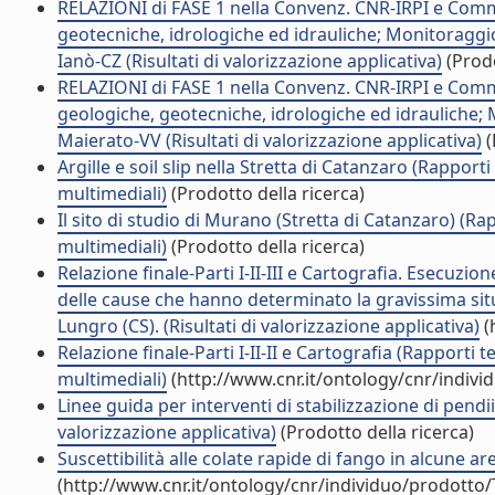
RELAZIONI di FASE 1 nella Convenz. CNR-IRPI e Comm
geotecniche, idrologiche ed idrauliche; Monitoraggio
Ianò-CZ (Risultati di valorizzazione applicativa)
(Prodo
RELAZIONI di FASE 1 nella Convenz. CNR-IRPI e Comm
geologiche, geotecniche, idrologiche ed idrauliche;
Maierato-VV (Risultati di valorizzazione applicativa)
(
Argille e soil slip nella Stretta di Catanzaro (Rappor
multimediali)
(Prodotto della ricerca)
Il sito di studio di Murano (Stretta di Catanzaro) (Ra
multimediali)
(Prodotto della ricerca)
Relazione finale-Parti I-II-III e Cartografia. Esecuzio
delle cause che hanno determinato la gravissima situ
Lungro (CS). (Risultati di valorizzazione applicativa)
(
Relazione finale-Parti I-II-II e Cartografia (Rapporti
multimediali)
(http://www.cnr.it/ontology/cnr/indiv
Linee guida per interventi di stabilizzazione di pendi
valorizzazione applicativa)
(Prodotto della ricerca)
Suscettibilità alle colate rapide di fango in alcune a
(http://www.cnr.it/ontology/cnr/individuo/prodotto