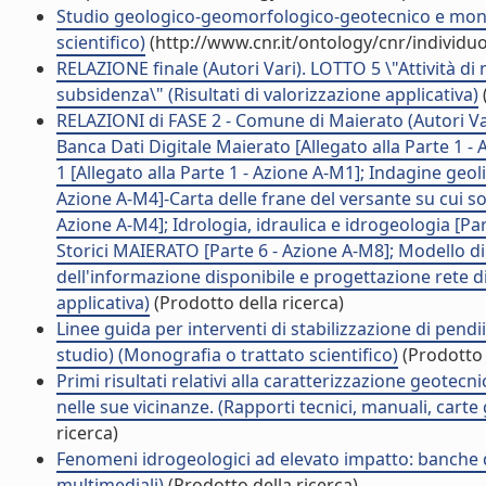
Studio geologico-geomorfologico-geotecnico e monito
scientifico)
(http://www.cnr.it/ontology/cnr/individ
RELAZIONE finale (Autori Vari). LOTTO 5 \"Attività di
subsidenza\" (Risultati di valorizzazione applicativa)
RELAZIONI di FASE 2 - Comune di Maierato (Autori Vari
Banca Dati Digitale Maierato [Allegato alla Parte 1 -
1 [Allegato alla Parte 1 - Azione A-M1]; Indagine geo
Azione A-M4]-Carta delle frane del versante su cui sor
Azione A-M4]; Idrologia, idraulica e idrogeologia [Par
Storici MAIERATO [Parte 6 - Azione A-M8]; Modello di 
dell'informazione disponibile e progettazione rete di
applicativa)
(Prodotto della ricerca)
Linee guida per interventi di stabilizzazione di pendi
studio) (Monografia o trattato scientifico)
(Prodotto 
Primi risultati relativi alla caratterizzazione geotecn
nelle sue vicinanze. (Rapporti tecnici, manuali, cart
ricerca)
Fenomeni idrogeologici ad elevato impatto: banche d
multimediali)
(Prodotto della ricerca)