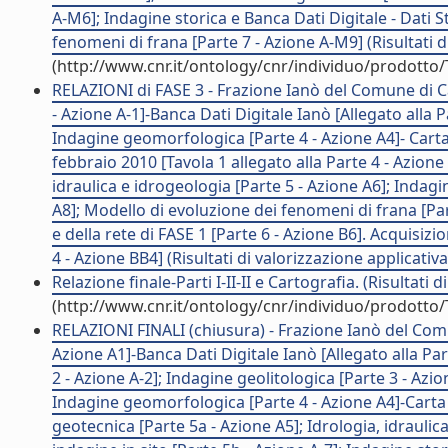
A-M6]; Indagine storica e Banca Dati Digitale - Dati 
fenomeni di frana [Parte 7 - Azione A-M9] (Risultati d
(http://www.cnr.it/ontology/cnr/individuo/prodotto
RELAZIONI di FASE 3 - Frazione Ianò del Comune di Cat
- Azione A-1]-Banca Dati Digitale Ianò [Allegato alla P
Indagine geomorfologica [Parte 4 - Azione A4]- Carta
febbraio 2010 [Tavola 1 allegato alla Parte 4 - Azione
idraulica e idrogeologia [Parte 5 - Azione A6]; Indagin
A8]; Modello di evoluzione dei fenomeni di frana [Pa
e della rete di FASE 1 [Parte 6 - Azione B6]. Acquisiz
4 - Azione BB4] (Risultati di valorizzazione applicativa
Relazione finale-Parti I-II-II e Cartografia. (Risultati 
(http://www.cnr.it/ontology/cnr/individuo/prodotto
RELAZIONI FINALI (chiusura) - Frazione Ianò del Comu
Azione A1]-Banca Dati Digitale Ianò [Allegato alla Pa
2 - Azione A-2]; Indagine geolitologica [Parte 3 - Azio
Indagine geomorfologica [Parte 4 - Azione A4]-Carta d
geotecnica [Parte 5a - Azione A5]; Idrologia, idraulic