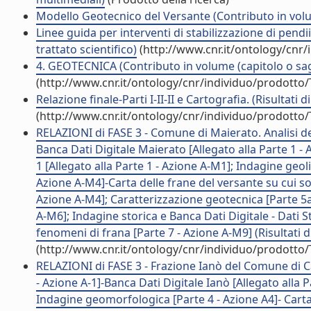
Modello Geotecnico del Versante (Contributo in volu
Linee guida per interventi di stabilizzazione di pendi
trattato scientifico)
(http://www.cnr.it/ontology/cnr
4. GEOTECNICA (Contributo in volume (capitolo o sa
(http://www.cnr.it/ontology/cnr/individuo/prodotto
Relazione finale-Parti I-II-II e Cartografia. (Risultati 
(http://www.cnr.it/ontology/cnr/individuo/prodotto
RELAZIONI di FASE 3 - Comune di Maierato. Analisi de
Banca Dati Digitale Maierato [Allegato alla Parte 1 -
1 [Allegato alla Parte 1 - Azione A-M1]; Indagine geo
Azione A-M4]-Carta delle frane del versante su cui sor
Azione A-M4]; Caratterizzazione geotecnica [Parte 5a 
A-M6]; Indagine storica e Banca Dati Digitale - Dati 
fenomeni di frana [Parte 7 - Azione A-M9] (Risultati d
(http://www.cnr.it/ontology/cnr/individuo/prodotto
RELAZIONI di FASE 3 - Frazione Ianò del Comune di Cat
- Azione A-1]-Banca Dati Digitale Ianò [Allegato alla P
Indagine geomorfologica [Parte 4 - Azione A4]- Carta