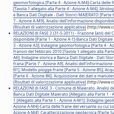
geomorfologica [Parte 4 - Azione A-M4]-Carta delle fr
[Tavola 1 allegato alla Parte 4 - Azione A-M4]; Idrolo
e Banca Dati Digitale - Dati Storici MAIERATO [Parte 
7 - Azione A-M9]. Analisi dell'informazione disponibi
(Risultati di valorizzazione applicativa)
(http://www.c
RELAZIONI di FASE 2 (31-5-2011) - Frazione Ianò del 
disponibile [Parte 1 - Azione A-1]-Banca Dati Digitale 
3 - Azione A3]; Indagine geomorfologica [Parte 4 - A
franosi del febbraio 2010 [Tavola 1 allegato alla Parte
A6]; Indagine storica e Banca Dati Digitale - Dati Sto
frana [Parte 7 - Azione A9]. Analisi dell'informazion
B1]; Modello piogge-frane [Parte 5 - Azione B5]; Acqu
[Parte 6 - Azione B6]. Acquisizione dei dati e manuten
(Risultati di valorizzazione applicativa)
(http://www.c
RELAZIONI di FASE 3 - Comune di Maierato. Analisi de
Banca Dati Digitale Maierato [Allegato alla Parte 1 -
1 [Allegato alla Parte 1 - Azione A-M1]; Indagine geo
Azione A-M4]-Carta delle frane del versante su cui sor
Azione A-M4]; Caratterizzazione geotecnica [Parte 5a 