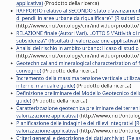
applicativa)
(Prodotto della ricerca)
RAPPORTO relativo al SECONDO stato d'avanzamento. P
di pendii in aree urbane da riqualificare\" (Risultati d
(http://www.cnr.it/ontology/cnr/individuo/prodotto
RELAZIONE finale (Autori Vari). LOTTO 5 \"Attività di
subsidenza\" (Risultati di valorizzazione applicativa)
Analisi del rischio in ambito urbano: il caso di studi
(http://www.cnr.it/ontology/cnr/individuo/prodotto
Geotechnical and mineralogical characterization of fin
convegno)
(Prodotto della ricerca)
Incremento della massima tensione verticale utilizzab
interne, manuali e guide)
(Prodotto della ricerca)
Definizione preliminare del Modello Geotecnico della 
guide)
(Prodotto della ricerca)
Caratterizzazione geotecnica preliminare dei terreni c
valorizzazione applicativa)
(http://www.cnr.it/ontolo
Pianificazione delle indagini e dei rilievi integrati
valorizzazione applicativa)
(http://www.cnr.it/ontolo
Criteri generali e descrizione dei dati archiviati [R