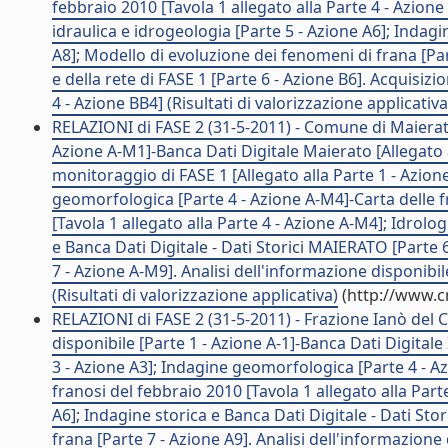
febbraio 2010 [Tavola 1 allegato alla Parte 4 - Azione
idraulica e idrogeologia [Parte 5 - Azione A6]; Indagin
A8]; Modello di evoluzione dei fenomeni di frana [Pa
e della rete di FASE 1 [Parte 6 - Azione B6]. Acquisiz
4 - Azione BB4] (Risultati di valorizzazione applicativa
RELAZIONI di FASE 2 (31-5-2011) - Comune di Maierato 
Azione A-M1]-Banca Dati Digitale Maierato [Allegato al
monitoraggio di FASE 1 [Allegato alla Parte 1 - Azion
geomorfologica [Parte 4 - Azione A-M4]-Carta delle fr
[Tavola 1 allegato alla Parte 4 - Azione A-M4]; Idrolo
e Banca Dati Digitale - Dati Storici MAIERATO [Parte 
7 - Azione A-M9]. Analisi dell'informazione disponibi
(Risultati di valorizzazione applicativa)
(http://www.c
RELAZIONI di FASE 2 (31-5-2011) - Frazione Ianò del 
disponibile [Parte 1 - Azione A-1]-Banca Dati Digitale 
3 - Azione A3]; Indagine geomorfologica [Parte 4 - A
franosi del febbraio 2010 [Tavola 1 allegato alla Parte
A6]; Indagine storica e Banca Dati Digitale - Dati Sto
frana [Parte 7 - Azione A9]. Analisi dell'informazion