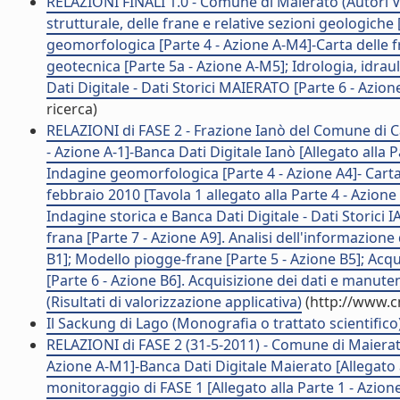
RELAZIONI FINALI 1.0 - Comune di Maierato (Autori Va
strutturale, delle frane e relative sezioni geologiche 
geomorfologica [Parte 4 - Azione A-M4]-Carta delle fr
geotecnica [Parte 5a - Azione A-M5]; Idrologia, idrau
Dati Digitale - Dati Storici MAIERATO [Parte 6 - Azione
ricerca)
RELAZIONI di FASE 2 - Frazione Ianò del Comune di Cat
- Azione A-1]-Banca Dati Digitale Ianò [Allegato alla P
Indagine geomorfologica [Parte 4 - Azione A4]- Carta
febbraio 2010 [Tavola 1 allegato alla Parte 4 - Azione 
Indagine storica e Banca Dati Digitale - Dati Storici
frana [Parte 7 - Azione A9]. Analisi dell'informazion
B1]; Modello piogge-frane [Parte 5 - Azione B5]; Acqu
[Parte 6 - Azione B6]. Acquisizione dei dati e manuten
(Risultati di valorizzazione applicativa)
(http://www.c
Il Sackung di Lago (Monografia o trattato scientifico
RELAZIONI di FASE 2 (31-5-2011) - Comune di Maierato 
Azione A-M1]-Banca Dati Digitale Maierato [Allegato al
monitoraggio di FASE 1 [Allegato alla Parte 1 - Azion