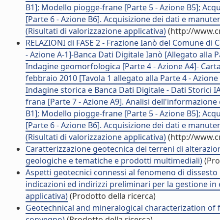
B1]; Modello piogge-frane [Parte 5 - Azione B5]; Acqu
[Parte 6 - Azione B6]. Acquisizione dei dati e manuten
(Risultati di valorizzazione applicativa)
(http://www.c
RELAZIONI di FASE 2 - Frazione Ianò del Comune di Cat
- Azione A-1]-Banca Dati Digitale Ianò [Allegato alla P
Indagine geomorfologica [Parte 4 - Azione A4]- Carta
febbraio 2010 [Tavola 1 allegato alla Parte 4 - Azione 
Indagine storica e Banca Dati Digitale - Dati Storici
frana [Parte 7 - Azione A9]. Analisi dell'informazion
B1]; Modello piogge-frane [Parte 5 - Azione B5]; Acqu
[Parte 6 - Azione B6]. Acquisizione dei dati e manuten
(Risultati di valorizzazione applicativa)
(http://www.c
Caratterizzazione geotecnica dei terreni di alterazio
geologiche e tematiche e prodotti multimediali)
(Pro
Aspetti geotecnici connessi al fenomeno di dissesto 
indicazioni ed indirizzi preliminari per la gestione i
applicativa)
(Prodotto della ricerca)
Geotechnical and mineralogical characterization of fin
convegno)
(Prodotto della ricerca)