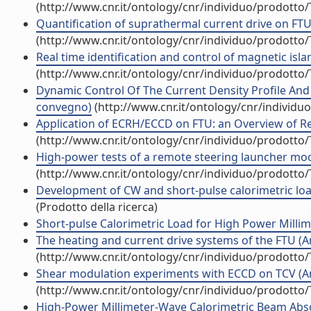
(http://www.cnr.it/ontology/cnr/individuo/prodotto
Quantification of suprathermal current drive on FTU 
(http://www.cnr.it/ontology/cnr/individuo/prodotto
Real time identification and control of magnetic isla
(http://www.cnr.it/ontology/cnr/individuo/prodotto
Dynamic Control Of The Current Density Profile And 
convegno)
(http://www.cnr.it/ontology/cnr/individ
Application of ECRH/ECCD on FTU: an Overview of Rec
(http://www.cnr.it/ontology/cnr/individuo/prodotto
High-power tests of a remote steering launcher mock
(http://www.cnr.it/ontology/cnr/individuo/prodotto
Development of CW and short-pulse calorimetric load
(Prodotto della ricerca)
Short-pulse Calorimetric Load for High Power Millime
The heating and current drive systems of the FTU (Art
(http://www.cnr.it/ontology/cnr/individuo/prodotto
Shear modulation experiments with ECCD on TCV (Arti
(http://www.cnr.it/ontology/cnr/individuo/prodotto
High-Power Millimeter-Wave Calorimetric Beam Absorb