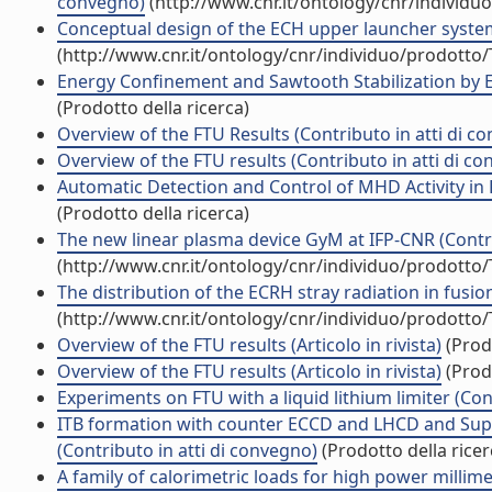
convegno)
(http://www.cnr.it/ontology/cnr/individ
Conceptual design of the ECH upper launcher system f
(http://www.cnr.it/ontology/cnr/individuo/prodotto
Energy Confinement and Sawtooth Stabilization by EC
(Prodotto della ricerca)
Overview of the FTU Results (Contributo in atti di c
Overview of the FTU results (Contributo in atti di c
Automatic Detection and Control of MHD Activity in
(Prodotto della ricerca)
The new linear plasma device GyM at IFP-CNR (Contri
(http://www.cnr.it/ontology/cnr/individuo/prodotto
The distribution of the ECRH stray radiation in fusio
(http://www.cnr.it/ontology/cnr/individuo/prodotto
Overview of the FTU results (Articolo in rivista)
(Prodo
Overview of the FTU results (Articolo in rivista)
(Prodo
Experiments on FTU with a liquid lithium limiter (Con
ITB formation with counter ECCD and LHCD and Supr
(Contributo in atti di convegno)
(Prodotto della ricer
A family of calorimetric loads for high power millim