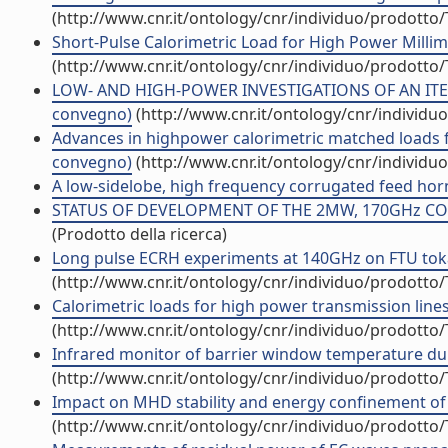
(http://www.cnr.it/ontology/cnr/individuo/prodotto
Short-Pulse Calorimetric Load for High Power Milli
(http://www.cnr.it/ontology/cnr/individuo/prodotto
LOW- AND HIGH-POWER INVESTIGATIONS OF AN ITER
convegno)
(http://www.cnr.it/ontology/cnr/individ
Advances in highpower calorimetric matched loads fo
convegno)
(http://www.cnr.it/ontology/cnr/individ
A low-sidelobe, high frequency corrugated feed horn 
STATUS OF DEVELOPMENT OF THE 2MW, 170GHz COAXI
(Prodotto della ricerca)
Long pulse ECRH experiments at 140GHz on FTU toka
(http://www.cnr.it/ontology/cnr/individuo/prodotto
Calorimetric loads for high power transmission lines 
(http://www.cnr.it/ontology/cnr/individuo/prodotto
Infrared monitor of barrier window temperature duri
(http://www.cnr.it/ontology/cnr/individuo/prodotto
Impact on MHD stability and energy confinement of 
(http://www.cnr.it/ontology/cnr/individuo/prodotto