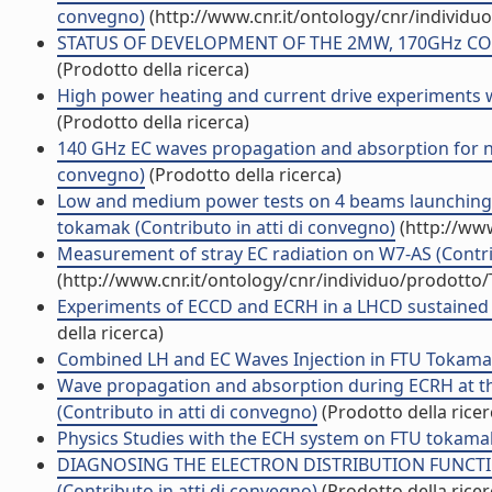
convegno)
(http://www.cnr.it/ontology/cnr/individ
STATUS OF DEVELOPMENT OF THE 2MW, 170GHz COAXI
(Prodotto della ricerca)
High power heating and current drive experiments w
(Prodotto della ricerca)
140 GHz EC waves propagation and absorption for no
convegno)
(Prodotto della ricerca)
Low and medium power tests on 4 beams launching 
tokamak (Contributo in atti di convegno)
(http://www
Measurement of stray EC radiation on W7-AS (Contrib
(http://www.cnr.it/ontology/cnr/individuo/prodotto
Experiments of ECCD and ECRH in a LHCD sustained 
della ricerca)
Combined LH and EC Waves Injection in FTU Tokamak 
Wave propagation and absorption during ECRH at t
(Contributo in atti di convegno)
(Prodotto della ricer
Physics Studies with the ECH system on FTU tokamak 
DIAGNOSING THE ELECTRON DISTRIBUTION FUNCT
(Contributo in atti di convegno)
(Prodotto della ricer