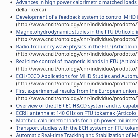
Advances in high power calorimetric matched loads f
della ricerca)
Development of a feedback system to control MHD ins
(http://www.cnr.it/ontology/cnr/individuo/prodotto
Magnetohydrodynamic studies in the FTU (Articolo in
(http://www.cnr.it/ontology/cnr/individuo/prodotto
Radio-frequency wave physics in the FTU (Articolo in 
(http://www.cnr.it/ontology/cnr/individuo/prodotto
Real-time control of magnetic islands in FTU (Articolo 
(http://www.cnr.it/ontology/cnr/individuo/prodotto
ECH/ECCD Applications for MHD Studies and Automati
(http://www.cnr.it/ontology/cnr/individuo/prodotto
First experimental results from the European union 2
(http://www.cnr.it/ontology/cnr/individuo/prodotto
Overview of the ITER EC H&CD system and its capabilit
ECRH antenna at 140 GHz on FTU tokamak (Articolo in
Matched calorimetric loads for high power millimeter
Transport studies with the ECH system on FTU tokamak
Automatic Real-time Tracking and Stabilization of 