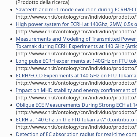
(Prodotto della ricerca)
Sawteeth and m=1 mode evolution during ECRH/ECCD
(http://www.cnr.it/ontology/cnr/individuo/prodotto
High power system for ECRH at 140Ghz, 2MW, 0.5s on
(http://www.cnr.it/ontology/cnr/individuo/prodotto
Measurements and Modeling of Transmitted Power of
Tokamak during ECRH Experiments at 140 GHz (Articol
(http://www.cnr.it/ontology/cnr/individuo/prodotto
Long pulse ECRH experiments at 140GHz on FTU toka
(http://www.cnr.it/ontology/cnr/individuo/prodotto
ECRH/ECCD Experiments at 140 GHz on FTU Tokamak (
(http://www.cnr.it/ontology/cnr/individuo/prodotto
Impact on MHD stability and energy confinement of 
(http://www.cnr.it/ontology/cnr/individuo/prodotto
Oblique ECE Measurements During Strong ECH at 140 
(http://www.cnr.it/ontology/cnr/individuo/prodotto
ECRH at 140 Ghz on the FTU tokamak\" (Contributo i
(http://www.cnr.it/ontology/cnr/individuo/prodotto
Detection of EC absorption radius for real-time contr