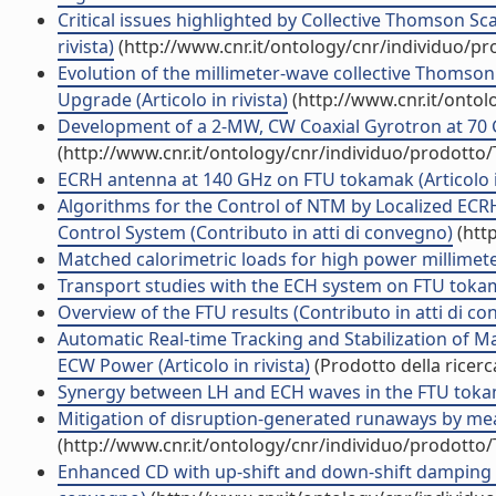
Critical issues highlighted by Collective Thomson Sc
rivista)
(http://www.cnr.it/ontology/cnr/individuo/p
Evolution of the millimeter-wave collective Thomson
Upgrade (Articolo in rivista)
(http://www.cnr.it/onto
Development of a 2-MW, CW Coaxial Gyrotron at 70 GHz
(http://www.cnr.it/ontology/cnr/individuo/prodotto
ECRH antenna at 140 GHz on FTU tokamak (Articolo in
Algorithms for the Control of NTM by Localized ECR
Control System (Contributo in atti di convegno)
(htt
Matched calorimetric loads for high power millimeter
Transport studies with the ECH system on FTU tokamak
Overview of the FTU results (Contributo in atti di c
Automatic Real-time Tracking and Stabilization of 
ECW Power (Articolo in rivista)
(Prodotto della ricerc
Synergy between LH and ECH waves in the FTU tokam
Mitigation of disruption-generated runaways by mea
(http://www.cnr.it/ontology/cnr/individuo/prodotto
Enhanced CD with up-shift and down-shift damping of