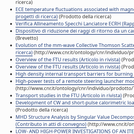
ricerca)
ECE temperature fluctuations associated with magnet
progetti di ricerca)
(Prodotto della ricerca)
Verifica Allineamento Specchi Lanciatore ECRH (Rappo
Dispositivo di riduzione dei raggi di ritorno da un c
(Brevetto)
Evolution of the mm-wave Collective Thomson Scatte
ricerca)
(http://www.cnr.it/ontology/cnr/individuo/
Overview of the FTU results (Articolo in rivista)
(Prodo
Overview of the FTU results (Articolo in rivista)
(Prodo
High density internal transport barriers for burning 
High-power tests of a remote steering launcher mock
(http://www.cnr.it/ontology/cnr/individuo/prodotto
Transport studies in the FTU (Articolo in rivista)
(Prod
Development of CW and short-pulse calorimetric load
(Prodotto della ricerca)
MHD Structure Analysis by Singular Value Decomposit
(Contributo in atti di convegno)
(http://www.cnr.it/o
LOW- AND HIGH-POWER INVESTIGATIONS OF AN ITER