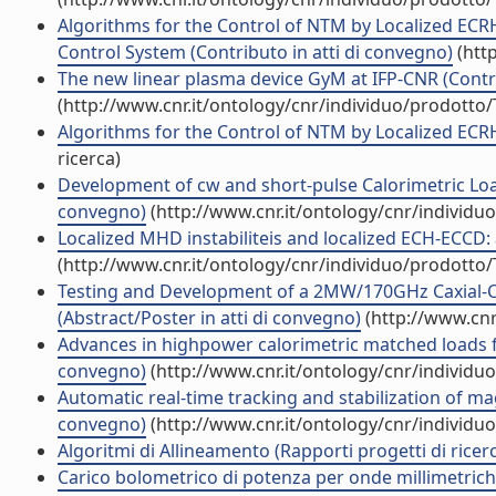
Algorithms for the Control of NTM by Localized ECR
Control System (Contributo in atti di convegno)
(htt
The new linear plasma device GyM at IFP-CNR (Contri
(http://www.cnr.it/ontology/cnr/individuo/prodotto
Algorithms for the Control of NTM by Localized ECRH.
ricerca)
Development of cw and short-pulse Calorimetric Lo
convegno)
(http://www.cnr.it/ontology/cnr/individ
Localized MHD instabiliteis and localized ECH-ECCD: a
(http://www.cnr.it/ontology/cnr/individuo/prodotto
Testing and Development of a 2MW/170GHz Caxial-Ca
(Abstract/Poster in atti di convegno)
(http://www.cnr
Advances in highpower calorimetric matched loads fo
convegno)
(http://www.cnr.it/ontology/cnr/individ
Automatic real-time tracking and stabilization of 
convegno)
(http://www.cnr.it/ontology/cnr/individ
Algoritmi di Allineamento (Rapporti progetti di ricer
Carico bolometrico di potenza per onde millimetriche 