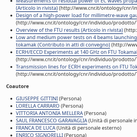
Measurements of residual power of EC waves propa
(Articolo in rivista)
(http://www.cnr.it/ontology/cnr/
Design of a high-power load for millimetre-wave gaus
(http://www.cnr.it/ontology/cnr/individuo/prodotto
Overview of the FTU results (Articolo in rivista)
(http
Low and medium power tests on 4 beams launching 
tokamak (Contributo in atti di convegno)
(http://www
ECRH/ECCD Experiments at 140 GHz on FTU Tokamak (
(http://www.cnr.it/ontology/cnr/individuo/prodotto
Transmission lines for ECRH experiments on FTU Tok
(http://www.cnr.it/ontology/cnr/individuo/prodotto
Coautore
GIUSEPPE GITTINI
(Persona)
LORELLA CARRARO
(Persona)
VITTORIA ANTONIA MELLERA
(Persona)
SAUL FRANCESCO GARAVAGLIA
(Unità di personale i
FRANCA DE LUCA
(Unità di personale esterno)
ENRICO SIGNORELLI
(Persona)