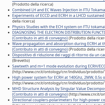
(Prodotto della ricerca)
Combined LH and EC Waves Injection in FTU Tokamak 
Experiments of ECCD and ECRH in a LHCD sustained 
della ricerca)
Physics Studies with the ECH system on FTU tokamak 
DIAGNOSING THE ELECTRON DISTRIBUTION FUNCT
(Contributo in atti di convegno)
(Prodotto della ricer
Wave propagation and absorption during ECRH at t
(Contributo in atti di convegno)
(Prodotto della ricer
Dispositivo di riduzione dei raggi di ritorno da un c
(Brevetto)
Sawteeth and m=1 mode evolution during ECRH/ECCD
(http://www.cnr.it/ontology/cnr/individuo/prodotto
High power system for ECRH at 140Ghz, 2MW, 0.5s on
(http://www.cnr.it/ontology/cnr/individuo/prodotto
MHD Structure Analysis by Singular Value Decomposit
(Contributo in atti di convegno)
(http://www.cnr.it/o
Directional couplers-polarimeters for high-power cor