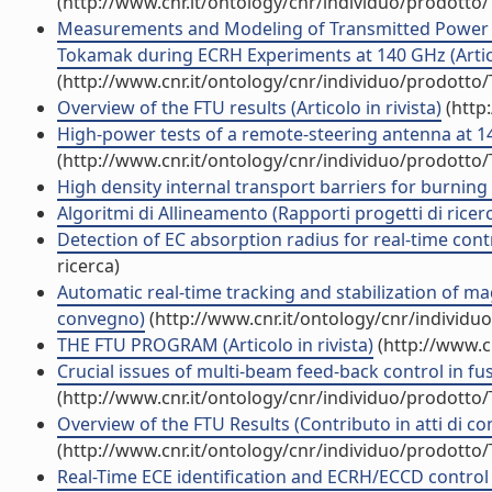
(http://www.cnr.it/ontology/cnr/individuo/prodotto
Measurements and Modeling of Transmitted Power of
Tokamak during ECRH Experiments at 140 GHz (Articol
(http://www.cnr.it/ontology/cnr/individuo/prodotto
Overview of the FTU results (Articolo in rivista)
(http
High-power tests of a remote-steering antenna at 140
(http://www.cnr.it/ontology/cnr/individuo/prodotto
High density internal transport barriers for burning 
Algoritmi di Allineamento (Rapporti progetti di ricer
Detection of EC absorption radius for real-time contr
ricerca)
Automatic real-time tracking and stabilization of 
convegno)
(http://www.cnr.it/ontology/cnr/individ
THE FTU PROGRAM (Articolo in rivista)
(http://www.c
Crucial issues of multi-beam feed-back control in fu
(http://www.cnr.it/ontology/cnr/individuo/prodotto
Overview of the FTU Results (Contributo in atti di c
(http://www.cnr.it/ontology/cnr/individuo/prodotto
Real-Time ECE identification and ECRH/ECCD control 