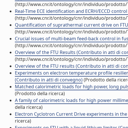
(http://www.cnr.it/ontology/cnr/individuo/prodotto
Real-Time ECE identification and ECRH/ECCD control 
(http://www.cnr.it/ontology/cnr/individuo/prodotto
Quantification of suprathermal current drive on FTU 
(http://www.cnr.it/ontology/cnr/individuo/prodotto
Crucial issues of multi-beam feed-back control in fu
(http://www.cnr.it/ontology/cnr/individuo/prodotto
Overview of the FTU Results (Contributo in atti di c
(http://www.cnr.it/ontology/cnr/individuo/prodotto
Overview of the FTU results (Contributo in atti di c
Experiments on electron temperature profile resil
(Contributo in atti di convegno)
(Prodotto della ricer
Matched calorimetric loads for high power, long puls
(Prodotto della ricerca)
A family of calorimetric loads for high power millim
della ricerca)
Electron Cyclotron Current Drive experiments in the
ricerca)
Experiments on FTU with a liquid lithium limiter (Con