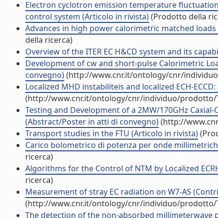
Electron cyclotron emission temperature fluctuation
control system (Articolo in rivista)
(Prodotto della ric
Advances in high power calorimetric matched loads f
della ricerca)
Overview of the ITER EC H&CD system and its capabilit
Development of cw and short-pulse Calorimetric Lo
convegno)
(http://www.cnr.it/ontology/cnr/individ
Localized MHD instabiliteis and localized ECH-ECCD: a
(http://www.cnr.it/ontology/cnr/individuo/prodotto
Testing and Development of a 2MW/170GHz Caxial-Ca
(Abstract/Poster in atti di convegno)
(http://www.cnr
Transport studies in the FTU (Articolo in rivista)
(Prod
Carico bolometrico di potenza per onde millimetriche 
ricerca)
Algorithms for the Control of NTM by Localized ECRH.
ricerca)
Measurement of stray EC radiation on W7-AS (Contrib
(http://www.cnr.it/ontology/cnr/individuo/prodotto
The detection of the non-absorbed millimeterwave po