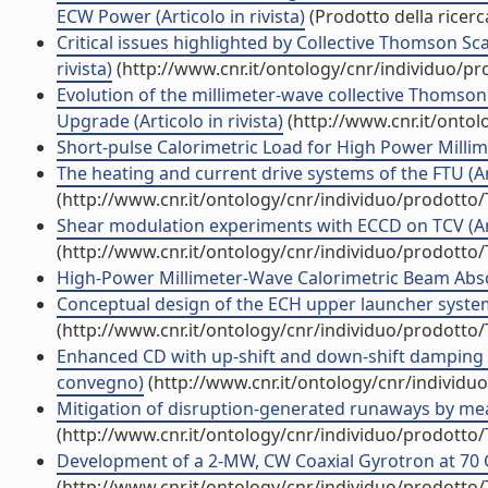
ECW Power (Articolo in rivista)
(Prodotto della ricerc
Critical issues highlighted by Collective Thomson Sc
rivista)
(http://www.cnr.it/ontology/cnr/individuo/p
Evolution of the millimeter-wave collective Thomson
Upgrade (Articolo in rivista)
(http://www.cnr.it/onto
Short-pulse Calorimetric Load for High Power Millime
The heating and current drive systems of the FTU (Art
(http://www.cnr.it/ontology/cnr/individuo/prodotto
Shear modulation experiments with ECCD on TCV (Arti
(http://www.cnr.it/ontology/cnr/individuo/prodotto
High-Power Millimeter-Wave Calorimetric Beam Absorb
Conceptual design of the ECH upper launcher system f
(http://www.cnr.it/ontology/cnr/individuo/prodotto
Enhanced CD with up-shift and down-shift damping of
convegno)
(http://www.cnr.it/ontology/cnr/individ
Mitigation of disruption-generated runaways by mea
(http://www.cnr.it/ontology/cnr/individuo/prodotto
Development of a 2-MW, CW Coaxial Gyrotron at 70 GHz
(http://www.cnr.it/ontology/cnr/individuo/prodotto