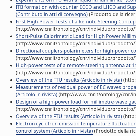
ITB formation with counter ECCD and LHCD and Supr
(Contributo in atti di convegno)
(Prodotto della ricer
First High-Power Tests of a Remote Steering Concept
(http://www.cnr.it/ontology/cnr/individuo/prodotto
Short-Pulse Calorimetric Load for High Power Milli
(http://www.cnr.it/ontology/cnr/individuo/prodotto
Directional couplers-polarimeters for high-power cor
(http://www.cnr.it/ontology/cnr/individuo/prodotto
High-power tests of a remote-steering antenna at 140
(http://www.cnr.it/ontology/cnr/individuo/prodotto
Overview of the FTU results (Articolo in rivista)
(http
Measurements of residual power of EC waves propa
(Articolo in rivista)
(http://www.cnr.it/ontology/cnr/
Design of a high-power load for millimetre-wave gaus
(http://www.cnr.it/ontology/cnr/individuo/prodotto
Overview of the FTU results (Articolo in rivista)
(http
Electron cyclotron emission temperature fluctuation
control system (Articolo in rivista)
(Prodotto della ric