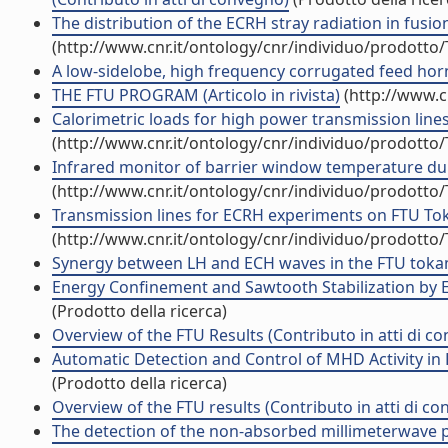
The distribution of the ECRH stray radiation in fusio
(http://www.cnr.it/ontology/cnr/individuo/prodotto
A low-sidelobe, high frequency corrugated feed horn 
THE FTU PROGRAM (Articolo in rivista)
(http://www.c
Calorimetric loads for high power transmission lines 
(http://www.cnr.it/ontology/cnr/individuo/prodotto
Infrared monitor of barrier window temperature duri
(http://www.cnr.it/ontology/cnr/individuo/prodotto
Transmission lines for ECRH experiments on FTU Tok
(http://www.cnr.it/ontology/cnr/individuo/prodotto
Synergy between LH and ECH waves in the FTU tokam
Energy Confinement and Sawtooth Stabilization by EC
(Prodotto della ricerca)
Overview of the FTU Results (Contributo in atti di c
Automatic Detection and Control of MHD Activity in
(Prodotto della ricerca)
Overview of the FTU results (Contributo in atti di c
The detection of the non-absorbed millimeterwave po