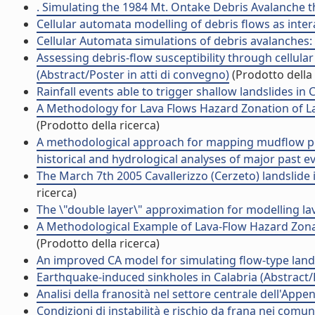
. Simulating the 1984 Mt. Ontake Debris Avalanche t
Cellular automata modelling of debris flows as interac
Cellular Automata simulations of debris avalanches: 
Assessing debris-flow susceptibility through cellul
(Abstract/Poster in atti di convegno)
(Prodotto della 
Rainfall events able to trigger shallow landslides in Ca
A Methodology for Lava Flows Hazard Zonation of Lar
(Prodotto della ricerca)
A methodological approach for mapping mudflow pot
historical and hydrological analyses of major past ev
The March 7th 2005 Cavallerizzo (Cerzeto) landslide in
ricerca)
The \"double layer\" approximation for modelling lav
A Methodological Example of Lava-Flow Hazard Zonatio
(Prodotto della ricerca)
An improved CA model for simulating flow-type landsl
Earthquake-induced sinkholes in Calabria (Abstract/P
Analisi della franosità nel settore centrale dell'Appen
Condizioni di instabilità e rischio da frana nei comu