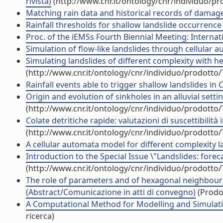
rivista)
(http://www.cnr.it/ontology/cnr/individuo/p
Matching rain data and historical records of damage 
Rainfall thresholds for shallow landslide occurrence in
Proc. of the iEMSs Fourth Biennial Meeting: Interna
Simulation of flow-like landslides through cellular a
Simulating landslides of different complexity with h
(http://www.cnr.it/ontology/cnr/individuo/prodotto
Rainfall events able to trigger shallow landslides in Ca
Origin and evolution of sinkholes in an alluvial settin
(http://www.cnr.it/ontology/cnr/individuo/prodotto
Colate detritiche rapide: valutazioni di suscettibil
(http://www.cnr.it/ontology/cnr/individuo/prodotto
A cellular automata model for different complexity la
Introduction to the Special Issue \"Landslides: forecas
(http://www.cnr.it/ontology/cnr/individuo/prodotto
The role of parameters and of hexagonal neighbourh
(Abstract/Comunicazione in atti di convegno)
(Prodot
A Computational Method for Modelling and Simulating
ricerca)