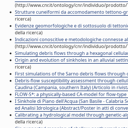
(http://www.cnr.it/ontology/cnr/individuo/prodotto
Strutture cuneiformi da accomodamento tettono-gravit
ricerca)
Evidenze geomorfologiche e di sottosuolo di tettonica
della ricerca)
Indicazioni conoscitive e metodologiche connesse all'
(http://www.cnr.it/ontology/cnr/individuo/prodotto
Simulating debris flows through a hexagonal cellular
Origin and evolution of sinkholes in an alluvial setting
ricerca)
First simulations of the Sarno debris flows through c
Debris-flow susceptibility assessment through cell
Caudina (Campania, southern Italy) (Articolo in rivist
FLOW-S*: a physically-based CA-model for flow-type l
I Sinkhole di Piano dell'Acqua (San Basile - Calabria
ed Analisi Idrologica (Abstract/Poster in atti di conv
Calibrating a hydrological model through genetic-alg
della ricerca)