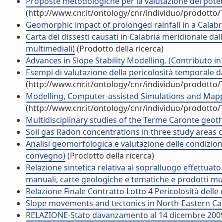
Proposte metodologiche per la valutazione del potenz
(http://www.cnr.it/ontology/cnr/individuo/prodotto
Geomorphic impact of prolonged rainfall in a Calabri
Carta dei dissesti causati in Calabria meridionale da
multimediali)
(Prodotto della ricerca)
Advances in Slope Stability Modelling. (Contributo in
Esempi di valutazione della pericolosità temporale da
(http://www.cnr.it/ontology/cnr/individuo/prodotto
Modelling, Computer-assisted Simulations and Map
(http://www.cnr.it/ontology/cnr/individuo/prodotto
Multidisciplinary studies of the Terme Caronte geoth
Soil gas Radon concentrations in three study areas of
Analisi geomorfologica e valutazione delle condizioni
convegno)
(Prodotto della ricerca)
Relazione sintetica relativa al sopralluogo effettuato
manuali, carte geologiche e tematiche e prodotti mul
Relazione Finale Contratto Lotto 4 Pericolosità delle 
Slope movements and tectonics in North-Eastern Cala
RELAZIONE-Stato davanzamento al 14 dicembre 2009 . 