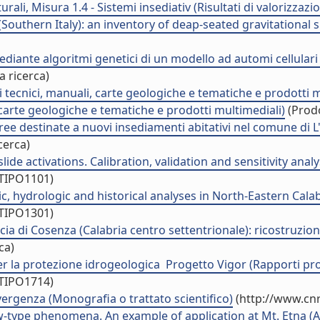
rali, Misura 1.4 - Sistemi insediativ (Risultati di valorizzazi
outhern Italy): an inventory of deap-seated gravitational s
iante algoritmi genetici di un modello ad automi cellulari pe
a ricerca)
 tecnici, manuali, carte geologiche e tematiche e prodotti m
, carte geologiche e tematiche e prodotti multimediali)
(Prodo
aree destinate a nuovi insediamenti abitativi nel comune di L'
cerca)
ide activations. Calibration, validation and sensitivity analys
/TIPO1101)
hydrologic and historical analyses in North-Eastern Calabri
/TIPO1301)
ia di Cosenza (Calabria centro settentrionale): ricostruzione d
ca)
 per la protezione idrogeologica  Progetto Vigor (Rapporti pro
/TIPO1714)
ergenza (Monografia o trattato scientifico)
(http://www.cnr
-type phenomena. An example of application at Mt. Etna (Abs