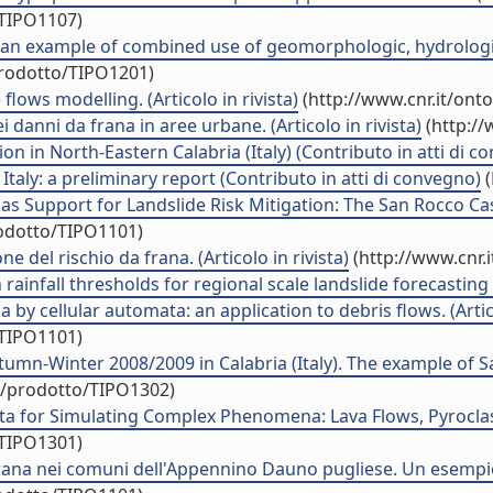
/TIPO1107)
 an example of combined use of geomorphologic, hydrologic 
prodotto/TIPO1201)
lows modelling. (Articolo in rivista)
(http://www.cnr.it/ont
ei danni da frana in aree urbane. (Articolo in rivista)
(http://
n in North-Eastern Calabria (Italy) (Contributo in atti di c
Italy: a preliminary report (Contributo in atti di convegno)
(
as Support for Landslide Risk Mitigation: The San Rocco Cas
rodotto/TIPO1101)
e del rischio da frana. (Articolo in rivista)
(http://www.cnr.
rainfall thresholds for regional scale landslide forecasting (
 cellular automata: an application to debris flows. (Artico
/TIPO1101)
n-Winter 2008/2009 in Calabria (Italy). The example of San
uo/prodotto/TIPO1302)
ata for Simulating Complex Phenomena: Lava Flows, Pyroclast
/TIPO1301)
frana nei comuni dell'Appennino Dauno pugliese. Un esempio: