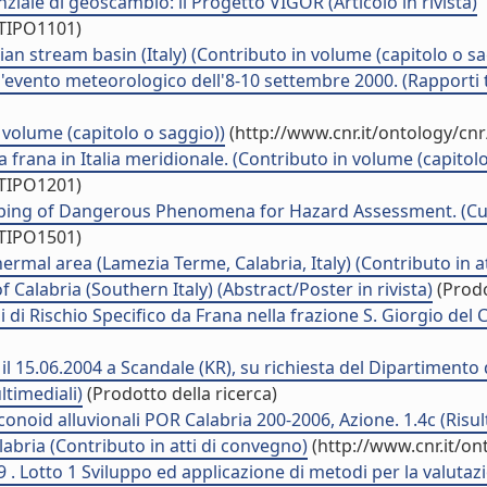
iale di geoscambio: il Progetto VIGOR (Articolo in rivista)
/TIPO1101)
an stream basin (Italy) (Contributo in volume (capitolo o sa
ll'evento meteorologico dell'8-10 settembre 2000. (Rapporti 
 volume (capitolo o saggio))
(http://www.cnr.it/ontology/cn
 frana in Italia meridionale. (Contributo in volume (capitolo
/TIPO1201)
ping of Dangerous Phenomena for Hazard Assessment. (Cu
/TIPO1501)
ermal area (Lamezia Terme, Calabria, Italy) (Contributo in a
 Calabria (Southern Italy) (Abstract/Poster in rivista)
(Prodo
 di Rischio Specifico da Frana nella frazione S. Giorgio del C
 il 15.06.2004 a Scandale (KR), su richiesta del Dipartimento 
timediali)
(Prodotto della ricerca)
conoid alluvionali POR Calabria 200-2006, Azione. 1.4c (Risult
bria (Contributo in atti di convegno)
(http://www.cnr.it/o
Lotto 1 Sviluppo ed applicazione di metodi per la valutazi