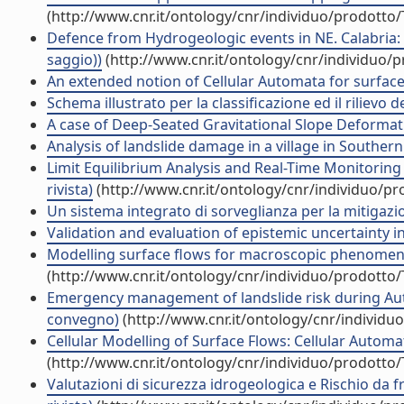
(http://www.cnr.it/ontology/cnr/individuo/prodotto
Defence from Hydrogeologic events in NE. Calabria:
saggio))
(http://www.cnr.it/ontology/cnr/individuo/
An extended notion of Cellular Automata for surface f
Schema illustrato per la classificazione ed il rilievo d
A case of Deep-Seated Gravitational Slope Deformatio
Analysis of landslide damage in a village in Southern 
Limit Equilibrium Analysis and Real-Time Monitoring 
rivista)
(http://www.cnr.it/ontology/cnr/individuo/p
Un sistema integrato di sorveglianza per la mitigazion
Validation and evaluation of epistemic uncertainty in 
Modelling surface flows for macroscopic phenomena by
(http://www.cnr.it/ontology/cnr/individuo/prodotto
Emergency management of landslide risk during Autum
convegno)
(http://www.cnr.it/ontology/cnr/individ
Cellular Modelling of Surface Flows: Cellular Autom
(http://www.cnr.it/ontology/cnr/individuo/prodotto
Valutazioni di sicurezza idrogeologica e Rischio da 