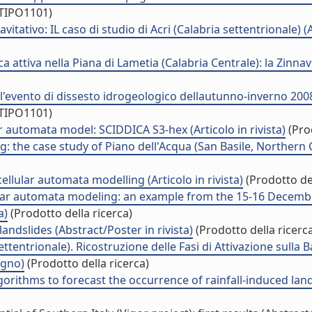
/TIPO1101)
ativo: IL caso di studio di Acri (Calabria settentrionale) (
 attiva nella Piana di Lametia (Calabria Centrale): la Zinnav
evento di dissesto idrogeologico dellautunno-inverno 2008-2
/TIPO1101)
 automata model: SCIDDICA S3-hex (Articolo in rivista)
(Prod
: the case study of Piano dell'Acqua (San Basile, Northern Cal
ellular automata modelling (Articolo in rivista)
(Prodotto del
ular automata modeling: an example from the 15-16 Decembe
a)
(Prodotto della ricerca)
andslides (Abstract/Poster in rivista)
(Prodotto della ricerc
 Settentrionale). Ricostruzione delle Fasi di Attivazione sul
egno)
(Prodotto della ricerca)
orithms to forecast the occurrence of rainfall-induced lands