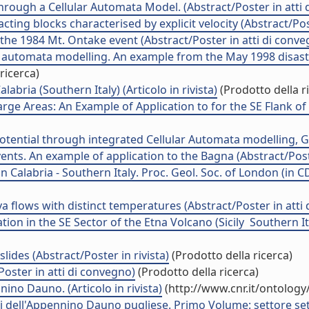
hrough a Cellular Automata Model. (Abstract/Poster in atti
ting blocks characterised by explicit velocity (Abstract/Post
the 1984 Mt. Ontake event (Abstract/Poster in atti di conv
ar automata modelling. An example from the May 1998 disaster
ricerca)
labria (Southern Italy) (Articolo in rivista)
(Prodotto della r
ge Areas: An Example of Application to for the SE Flank of
ential through integrated Cellular Automata modelling, G
ents. An example of application to the Bagna (Abstract/Poste
 Calabria - Southern Italy. Proc. Geol. Soc. of London (in C
a flows with distinct temperatures (Abstract/Poster in atti
n in the SE Sector of the Etna Volcano (Sicily  Southern It
ides (Abstract/Poster in rivista)
(Prodotto della ricerca)
oster in atti di convegno)
(Prodotto della ricerca)
nino Dauno. (Articolo in rivista)
(http://www.cnr.it/ontolog
ni dell'Appennino Dauno pugliese. Primo Volume: settore sette