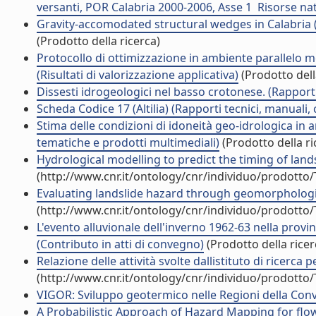
versanti, POR Calabria 2000-2006, Asse 1  Risorse natu
Gravity-accomodated structural wedges in Calabria (S
(Prodotto della ricerca)
Protocollo di ottimizzazione in ambiente parallelo med
(Risultati di valorizzazione applicativa)
(Prodotto dell
Dissesti idrogeologici nel basso crotonese. (Rapporti
Scheda Codice 17 (Altilia) (Rapporti tecnici, manuali
Stima delle condizioni di idoneità geo-idrologica in 
tematiche e prodotti multimediali)
(Prodotto della ri
Hydrological modelling to predict the timing of landsl
(http://www.cnr.it/ontology/cnr/individuo/prodotto
Evaluating landslide hazard through geomorphologic, 
(http://www.cnr.it/ontology/cnr/individuo/prodotto
L'evento alluvionale dell'inverno 1962-63 nella provinc
(Contributo in atti di convegno)
(Prodotto della ricer
Relazione delle attività svolte dallistituto di ricerca
(http://www.cnr.it/ontology/cnr/individuo/prodotto
VIGOR: Sviluppo geotermico nelle Regioni della Conv
A Probabilistic Approach of Hazard Mapping for flow