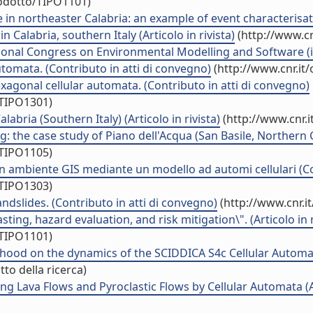
rodotto/TIPO1101)
in northeaster Calabria: an example of event characterisatio
 Calabria, southern Italy (Articolo in rivista)
(http://www.cn
tional Congress on Environmental Modelling and Software (
utomata. (Contributo in atti di convegno)
(http://www.cnr.it
exagonal cellular automata. (Contributo in atti di convegno)
/TIPO1301)
labria (Southern Italy) (Articolo in rivista)
(http://www.cnr.
g: the case study of Piano dell'Acqua (San Basile, Northern Cal
/TIPO1105)
ità in ambiente GIS mediante un modello ad automi cellulari
/TIPO1303)
ndslides. (Contributo in atti di convegno)
(http://www.cnr.i
ting, hazard evaluation, and risk mitigation\". (Articolo in r
/TIPO1101)
ood on the dynamics of the SCIDDICA S4c Cellular Automata
to della ricerca)
 Lava Flows and Pyroclastic Flows by Cellular Automata (Ab