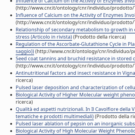
Influence of Calcium on the Activity of Enzymes Invol
(http://www.cnr.it/ontology/cnr/individuo/prodotto
Influence of Calcium on the Activity of Enzymes Invol
(http://www.cnr.it/ontology/cnr/individuo/prodotto
Relationship of secondary metabolism to growth in 
stress (Articolo in rivista)
(Prodotto della ricerca)
Regulation of the Ascorbate-Glutathione Cycle in Pl
saggio))
(http://www.cnr.it/ontology/cnr/individuo/
Seed coat tannins and bruchid resistance in stored c
(http://www.cnr.it/ontology/cnr/individuo/prodotto
Antinutritional factors and insect resistance in Vign
ricerca)
Pulsed laser deposition and characterization of cellula
Biological Activity of Higher Molecular weight phenoli
ricerca)
Qualità ed aspetti nutrizionali. In Il Cavolfiore della
tematiche e prodotti multimediali)
(Prodotto della ri
Pulsed laser ablation of pepsin on an inorganic substr
Biological Activity of High Molecular Weight Phenolic