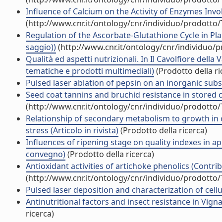
Influence of Calcium on the Activity of Enzymes Invol
(http://www.cnr.it/ontology/cnr/individuo/prodotto
Regulation of the Ascorbate-Glutathione Cycle in Pl
saggio))
(http://www.cnr.it/ontology/cnr/individuo/
Qualità ed aspetti nutrizionali. In Il Cavolfiore della
tematiche e prodotti multimediali)
(Prodotto della ri
Pulsed laser ablation of pepsin on an inorganic substr
Seed coat tannins and bruchid resistance in stored c
(http://www.cnr.it/ontology/cnr/individuo/prodotto
Relationship of secondary metabolism to growth in 
stress (Articolo in rivista)
(Prodotto della ricerca)
Influences of ripening stage on quality indexes in ap
convegno)
(Prodotto della ricerca)
Antioxidant activities of artichoke phenolics (Contrib
(http://www.cnr.it/ontology/cnr/individuo/prodotto
Pulsed laser deposition and characterization of cellula
Antinutritional factors and insect resistance in Vign
ricerca)