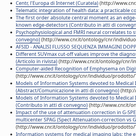
Centr, l'Europa di Internet (Curatela)
(http://www.cnr
Telematic integration of health data: a practicable con
The first order absolute central moment as an edge-
known edge-detectors (Contributo in atti di conveg
Psychophysiological and FMRI neural correlates to st
convegno)
(http://www.cnr.it/ontology/cnr/individ
AFSID - ANALISI FLUSSO SEQUENZA IMMAGINI DOPPLE
Different SUVmax cut-off values improve the diagnos
(Articolo in rivista)
(http://www.cnr.it/ontology/cnr/
Computer-aided Recognition of Emphysema on Digital
(http://www.cnr.it/ontology/cnr/individuo/prodotto
Models of Information Systems devoted to Medical Im
(Abstract/Comunicazione in atti di convegno)
(http:
Models of Information Systems devoted to Medical Im
(Contributo in atti di convegno)
(http://www.cnr.it/o
Impact of the use of attenuation correction in G-SP
multicenter SPAG (Spect Attenuation-correction vs Gat
(http://www.cnr.it/ontology/cnr/individuo/prodotto
Information systems for medical imaging labs: the exp