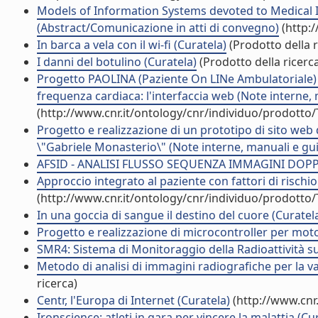
Models of Information Systems devoted to Medical Im
(Abstract/Comunicazione in atti di convegno)
(http:
In barca a vela con il wi-fi (Curatela)
(Prodotto della r
I danni del botulino (Curatela)
(Prodotto della ricerc
Progetto PAOLINA (Paziente On LINe Ambulatoriale) p
frequenza cardiaca: l'interfaccia web (Note interne,
(http://www.cnr.it/ontology/cnr/individuo/prodotto
Progetto e realizzazione di un prototipo di sito we
\"Gabriele Monasterio\" (Note interne, manuali e gu
AFSID - ANALISI FLUSSO SEQUENZA IMMAGINI DOPPLE
Approccio integrato al paziente con fattori di rischio
(http://www.cnr.it/ontology/cnr/individuo/prodotto
In una goccia di sangue il destino del cuore (Curatel
Progetto e realizzazione di microcontroller per moto
SMR4: Sistema di Monitoraggio della Radioattività su
Metodo di analisi di immagini radiografiche per la v
ricerca)
Centr, l'Europa di Internet (Curatela)
(http://www.cnr
Ironscience: atleti in gara per vincere la malattia (Cu