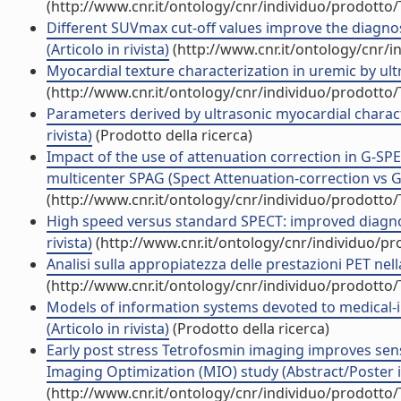
(http://www.cnr.it/ontology/cnr/individuo/prodotto
Different SUVmax cut-off values improve the diagnos
(Articolo in rivista)
(http://www.cnr.it/ontology/cnr/
Myocardial texture characterization in uremic by ultr
(http://www.cnr.it/ontology/cnr/individuo/prodotto
Parameters derived by ultrasonic myocardial characte
rivista)
(Prodotto della ricerca)
Impact of the use of attenuation correction in G-SP
multicenter SPAG (Spect Attenuation-correction vs Gat
(http://www.cnr.it/ontology/cnr/individuo/prodotto
High speed versus standard SPECT: improved diagnost
rivista)
(http://www.cnr.it/ontology/cnr/individuo/p
Analisi sulla appropiatezza delle prestazioni PET nell
(http://www.cnr.it/ontology/cnr/individuo/prodotto
Models of information systems devoted to medical-im
(Articolo in rivista)
(Prodotto della ricerca)
Early post stress Tetrofosmin imaging improves sensi
Imaging Optimization (MIO) study (Abstract/Poster i
(http://www.cnr.it/ontology/cnr/individuo/prodotto