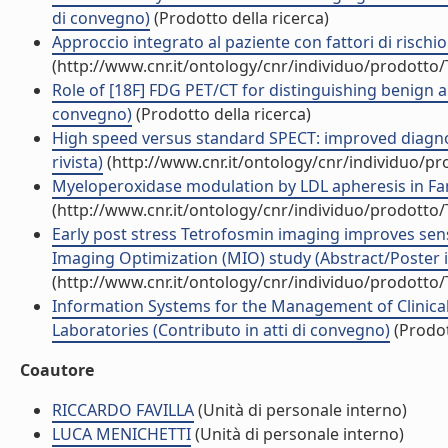
di convegno)
(Prodotto della ricerca)
Approccio integrato al paziente con fattori di rischio
(http://www.cnr.it/ontology/cnr/individuo/prodotto
Role of [18F] FDG PET/CT for distinguishing benign a
convegno)
(Prodotto della ricerca)
High speed versus standard SPECT: improved diagnost
rivista)
(http://www.cnr.it/ontology/cnr/individuo/p
Myeloperoxidase modulation by LDL apheresis in Famil
(http://www.cnr.it/ontology/cnr/individuo/prodotto
Early post stress Tetrofosmin imaging improves sensi
Imaging Optimization (MIO) study (Abstract/Poster i
(http://www.cnr.it/ontology/cnr/individuo/prodotto
Information Systems for the Management of Clinical
Laboratories (Contributo in atti di convegno)
(Prodot
Coautore
RICCARDO FAVILLA
(Unità di personale interno)
LUCA MENICHETTI
(Unità di personale interno)