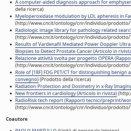
A computer-aided diagnosis approach for emphysema r
della ricerca)
Myeloperoxidase modulation by LDL apheresis in Famil
(http://www.cnr.it/ontology/cnr/individuo/prodotto
Radiologic image library for pathology related searc
(http://www.cnr.it/ontology/cnr/individuo/prodotto
Results of Vardenafil Mediated Power Doppler Ult
Biopsies to Detect Prostate Cancer (Articolo in rivist
Relazione attività svolta per progetto OPERA (Rappo
(http://www.cnr.it/ontology/cnr/individuo/prodotto
Role of [18F] FDG PET/CT for distinguishing benign a
convegno)
(Prodotto della ricerca)
Radiation Protection and Dosimetry in x-Ray Imaging
New frontiers in cardiology (Articolo in rivista)
(http:
RadioRisk tech report (Rapporti tecnici/preprint/wo
(http://www.cnr.it/ontology/cnr/individuo/prodotto
Coautore
PAOLO MARZULLO
(Unità di personale interno)