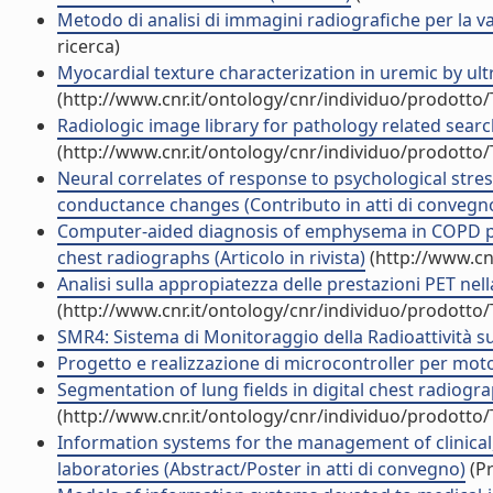
Metodo di analisi di immagini radiografiche per la v
ricerca)
Myocardial texture characterization in uremic by ultr
(http://www.cnr.it/ontology/cnr/individuo/prodotto
Radiologic image library for pathology related searc
(http://www.cnr.it/ontology/cnr/individuo/prodotto
Neural correlates of response to psychological stre
conductance changes (Contributo in atti di convegn
Computer-aided diagnosis of emphysema in COPD pati
chest radiographs (Articolo in rivista)
(http://www.cn
Analisi sulla appropiatezza delle prestazioni PET nell
(http://www.cnr.it/ontology/cnr/individuo/prodotto
SMR4: Sistema di Monitoraggio della Radioattività su
Progetto e realizzazione di microcontroller per moto
Segmentation of lung fields in digital chest radiogra
(http://www.cnr.it/ontology/cnr/individuo/prodotto
Information systems for the management of clinical,
laboratories (Abstract/Poster in atti di convegno)
(Pr