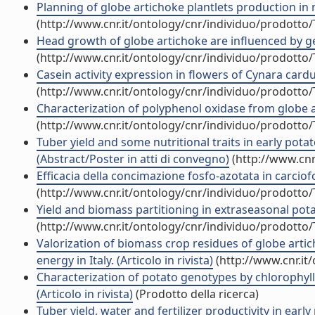
Planning of globe artichoke plantlets production in nu
(http://www.cnr.it/ontology/cnr/individuo/prodotto
Head growth of globe artichoke are influenced by geno
(http://www.cnr.it/ontology/cnr/individuo/prodotto
Casein activity expression in flowers of Cynara cardu
(http://www.cnr.it/ontology/cnr/individuo/prodotto
Characterization of polyphenol oxidase from globe a
(http://www.cnr.it/ontology/cnr/individuo/prodotto
Tuber yield and some nutritional traits in early pot
(Abstract/Poster in atti di convegno)
(http://www.cnr
Efficacia della concimazione fosfo-azotata in carciof
(http://www.cnr.it/ontology/cnr/individuo/prodotto
Yield and biomass partitioning in extraseasonal potato 
(http://www.cnr.it/ontology/cnr/individuo/prodotto
Valorization of biomass crop residues of globe artic
energy in Italy. (Articolo in rivista)
(http://www.cnr.it
Characterization of potato genotypes by chlorophyl
(Articolo in rivista)
(Prodotto della ricerca)
Tuber yield, water and fertilizer productivity in early