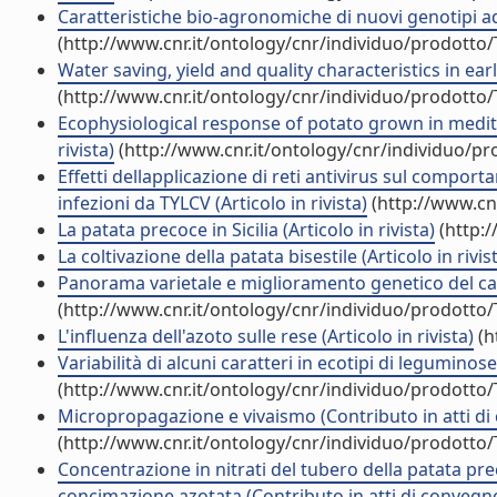
Caratteristiche bio-agronomiche di nuovi genotipi adat
(http://www.cnr.it/ontology/cnr/individuo/prodotto
Water saving, yield and quality characteristics in ea
(http://www.cnr.it/ontology/cnr/individuo/prodotto
Ecophysiological response of potato grown in medit
rivista)
(http://www.cnr.it/ontology/cnr/individuo/p
Effetti dellapplicazione di reti antivirus sul comp
infezioni da TYLCV (Articolo in rivista)
(http://www.cn
La patata precoce in Sicilia (Articolo in rivista)
(http:/
La coltivazione della patata bisestile (Articolo in rivis
Panorama varietale e miglioramento genetico del carci
(http://www.cnr.it/ontology/cnr/individuo/prodotto
L'influenza dell'azoto sulle rese (Articolo in rivista)
(h
Variabilità di alcuni caratteri in ecotipi di legumino
(http://www.cnr.it/ontology/cnr/individuo/prodotto
Micropropagazione e vivaismo (Contributo in atti d
(http://www.cnr.it/ontology/cnr/individuo/prodotto
Concentrazione in nitrati del tubero della patata prec
concimazione azotata (Contributo in atti di convegn