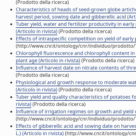
(Prodotto della ricerca)
Characteristics of heads of seed-grown globe artichok
harvest period, sowing date and gibberellic acid (Artic
Tuber yield, water and fertilizer productivity in early
(Articolo in rivista)
(Prodotto della ricerca)
Effects of intraspecific competition on yield of earl
(http://www.cnr.it/ontology/cnr/individuo/prodotto
Chlorophyll fluorescence and chlorophyll content in
plant age (Articolo in rivista)
(Prodotto della ricerca)
Influence of harvest date on nitrate contents of three
(Prodotto della ricerca)
Physiological and growth response to moderate wate
(Articolo in rivista)
(Prodotto della ricerca)
Tuber yield and quality characteristics of potatoes 
rivista)
(Prodotto della ricerca)
Influence of irrigation regimes on growth and yield of
(http://www.cnr.it/ontology/cnr/individuo/prodotto
Effects of gibberellic acid and sowing date on harv
L.) (Articolo in rivista)
(http://www.cnr.it/ontology/cn