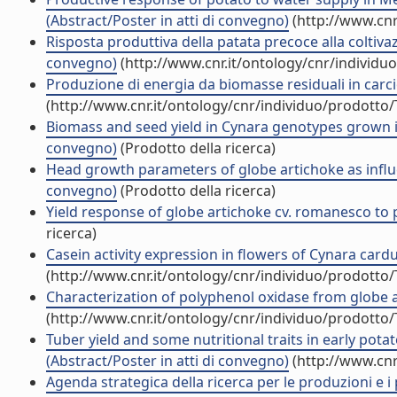
(Abstract/Poster in atti di convegno)
(http://www.cnr
Risposta produttiva della patata precoce alla coltivazi
convegno)
(http://www.cnr.it/ontology/cnr/individ
Produzione di energia da biomasse residuali in carcio
(http://www.cnr.it/ontology/cnr/individuo/prodotto
Biomass and seed yield in Cynara genotypes grown in
convegno)
(Prodotto della ricerca)
Head growth parameters of globe artichoke as influ
convegno)
(Prodotto della ricerca)
Yield response of globe artichoke cv. romanesco to p
ricerca)
Casein activity expression in flowers of Cynara cardu
(http://www.cnr.it/ontology/cnr/individuo/prodotto
Characterization of polyphenol oxidase from globe a
(http://www.cnr.it/ontology/cnr/individuo/prodotto
Tuber yield and some nutritional traits in early pot
(Abstract/Poster in atti di convegno)
(http://www.cnr
Agenda strategica della ricerca per le produzioni e i 