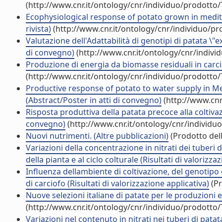
(http://www.cnr.it/ontology/cnr/individuo/prodotto
Ecophysiological response of potato grown in medit
rivista)
(http://www.cnr.it/ontology/cnr/individuo/p
Valutazione dell'Adattabilità di genotipi di patata \
di convegno)
(http://www.cnr.it/ontology/cnr/indiv
Produzione di energia da biomasse residuali in carcio
(http://www.cnr.it/ontology/cnr/individuo/prodotto
Productive response of potato to water supply in Me
(Abstract/Poster in atti di convegno)
(http://www.cnr
Risposta produttiva della patata precoce alla coltivazi
convegno)
(http://www.cnr.it/ontology/cnr/individ
Nuovi nutrimenti. (Altre pubblicazioni)
(Prodotto dell
Variazioni della concentrazione in nitrati dei tuberi 
della pianta e al ciclo colturale (Risultati di valorizza
Influenza dellambiente di coltivazione, del genotipo e
di carciofo (Risultati di valorizzazione applicativa)
(Pr
Nuove selezioni italiane di patate per le produzioni ex
(http://www.cnr.it/ontology/cnr/individuo/prodotto
Variazioni nel contenuto in nitrati nei tuberi di pat