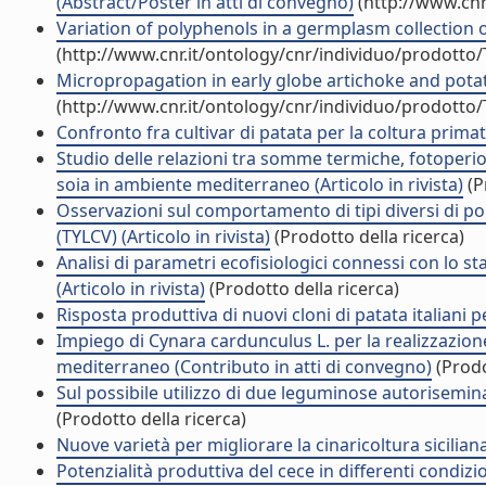
(Abstract/Poster in atti di convegno)
(http://www.cnr
Variation of polyphenols in a germplasm collection of 
(http://www.cnr.it/ontology/cnr/individuo/prodotto
Micropropagation in early globe artichoke and potat
(http://www.cnr.it/ontology/cnr/individuo/prodotto
Confronto fra cultivar di patata per la coltura primatic
Studio delle relazioni tra somme termiche, fotoperi
soia in ambiente mediterraneo (Articolo in rivista)
(P
Osservazioni sul comportamento di tipi diversi di po
(TYLCV) (Articolo in rivista)
(Prodotto della ricerca)
Analisi di parametri ecofisiologici connessi con lo s
(Articolo in rivista)
(Prodotto della ricerca)
Risposta produttiva di nuovi cloni di patata italiani pe
Impiego di Cynara cardunculus L. per la realizzazion
mediterraneo (Contributo in atti di convegno)
(Prodo
Sul possibile utilizzo di due leguminose autorisemina
(Prodotto della ricerca)
Nuove varietà per migliorare la cinaricoltura siciliana 
Potenzialità produttiva del cece in differenti condizio