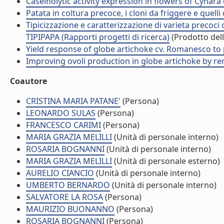
Caseinolytic activity expression in flowers of Cynara c
Patata in coltura precoce, i cloni da friggere e quelli d
Tipicizzazione e caratterizzazione di varieta precoci
TIPIPAPA (Rapporti progetti di ricerca)
(Prodotto dell
Yield response of globe artichoke cv. Romanesco to pla
Improving ovoli production in globe artichoke by rem
Coautore
CRISTINA MARIA PATANE'
(Persona)
LEONARDO SULAS
(Persona)
FRANCESCO CARIMI
(Persona)
MARIA GRAZIA MELILLI
(Unità di personale interno)
ROSARIA BOGNANNI
(Unità di personale interno)
MARIA GRAZIA MELILLI
(Unità di personale esterno)
AURELIO CIANCIO
(Unità di personale interno)
UMBERTO BERNARDO
(Unità di personale interno)
SALVATORE LA ROSA
(Persona)
MAURIZIO BUONANNO
(Persona)
ROSARIA BOGNANNI
(Persona)