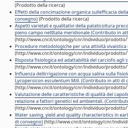
(Prodotto della ricerca)
Effetti della concimazione organica sullefficacia dell
convegno)
(Prodotto della ricerca)
Aspetti varietali e qualitativi della pataticoltura preco
pieno campo nellItalia meridionale (Contributo in at
(http://www.cnr.it/ontology/cnr/individuo/prodotto
Procedure metodologiche per una attività vivaistica s
(http://www.cnr.it/ontology/cnr/individuo/prodotto
Risposta fisiologica ed adattabilità del carciofo agli 
(http://www.cnr.it/ontology/cnr/individuo/prodotto
Influenza dellirrigazione con acqua salina sulla fisio
Lycopersicon esculentum Mill. (Contributo in atti di
(http://www.cnr.it/ontology/cnr/individuo/prodotto
Valutazione delle caratteristiche di qualità del capo
relazione a fattori genetici ed ambientali. (Contribut
(http://www.cnr.it/ontology/cnr/individuo/prodotto
Water saving, yield and quality characteristics in ea
di convegno)
(http://www.cnr.it/ontology/cnr/indiv