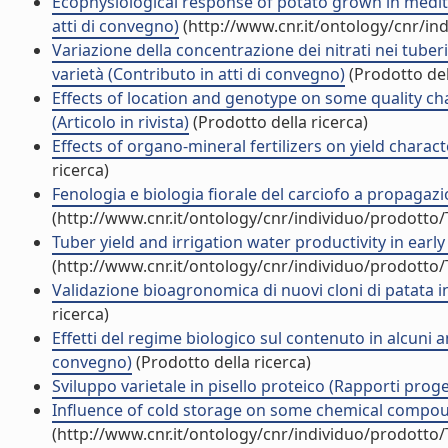
Ecophysiological response of potato grown in medit
atti di convegno)
(http://www.cnr.it/ontology/cnr/i
Variazione della concentrazione dei nitrati nei tuber
varietà (Contributo in atti di convegno)
(Prodotto del
Effects of location and genotype on some quality cha
(Articolo in rivista)
(Prodotto della ricerca)
Effects of organo-mineral fertilizers on yield characte
ricerca)
Fenologia e biologia fiorale del carciofo a propagaz
(http://www.cnr.it/ontology/cnr/individuo/prodotto
Tuber yield and irrigation water productivity in early 
(http://www.cnr.it/ontology/cnr/individuo/prodotto
Validazione bioagronomica di nuovi cloni di patata in
ricerca)
Effetti del regime biologico sul contenuto in alcuni a
convegno)
(Prodotto della ricerca)
Sviluppo varietale in pisello proteico (Rapporti proget
Influence of cold storage on some chemical compound
(http://www.cnr.it/ontology/cnr/individuo/prodotto