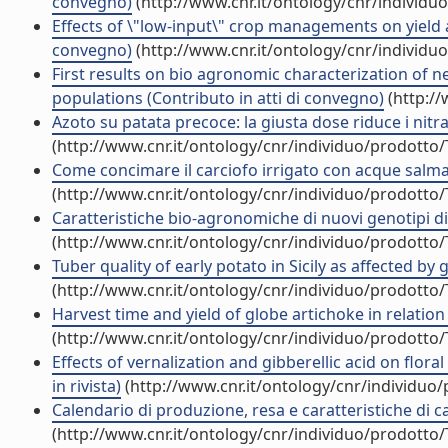
convegno)
(http://www.cnr.it/ontology/cnr/individ
Effects of \"low-input\" crop managements on yield an
convegno)
(http://www.cnr.it/ontology/cnr/individ
First results on bio agronomic characterization of new
populations (Contributo in atti di convegno)
(http://
Azoto su patata precoce: la giusta dose riduce i nitrati
(http://www.cnr.it/ontology/cnr/individuo/prodotto
Come concimare il carciofo irrigato con acque salmast
(http://www.cnr.it/ontology/cnr/individuo/prodotto
Caratteristiche bio-agronomiche di nuovi genotipi di pa
(http://www.cnr.it/ontology/cnr/individuo/prodotto
Tuber quality of early potato in Sicily as affected by 
(http://www.cnr.it/ontology/cnr/individuo/prodotto
Harvest time and yield of globe artichoke in relation 
(http://www.cnr.it/ontology/cnr/individuo/prodotto
Effects of vernalization and gibberellic acid on flor
in rivista)
(http://www.cnr.it/ontology/cnr/individuo
Calendario di produzione, resa e caratteristiche di ca
(http://www.cnr.it/ontology/cnr/individuo/prodotto