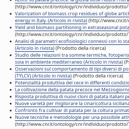
(http://www.cnr.it/ontology/cnr/individuo/prodotto
Valorization of biomass crop residues of globe artic
energy in Italy. (Articolo in rivista)
(http://www.cnr.it
Yield and biomass partitioning in extraseasonal potato 
(http://www.cnr.it/ontology/cnr/individuo/prodotto
Analisi di parametri ecofisiologici connessi con lo s
(Articolo in rivista)
(Prodotto della ricerca)
Studio delle relazioni tra somme termiche, fotoperi
soia in ambiente mediterraneo (Articolo in rivista)
(P
Osservazioni sul comportamento di tipi diversi di po
(TYLCV) (Articolo in rivista)
(Prodotto della ricerca)
Potenzialità produttiva del cece in differenti condizio
La coltivazione della patata precoce nel Mezzogiorno (
Risposta produttiva di nuovi cloni di patata italiani pe
Nuove varietà per migliorare la cinaricoltura siciliana 
Confronto fra cultivar di patata per la coltura primatic
Nuove tecniche e metodologie per una possibile attivi
(http://www.cnr.it/ontology/cnr/individuo/prodotto