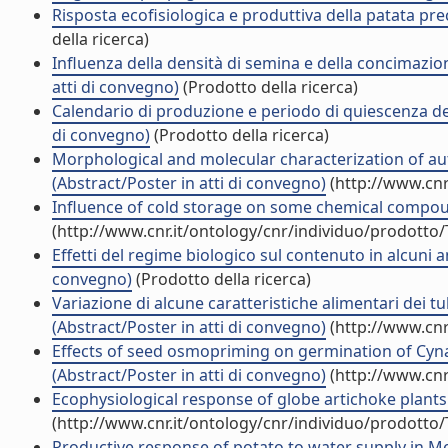
Risposta ecofisiologica e produttiva della patata pre
della ricerca)
Influenza della densità di semina e della concimazio
atti di convegno)
(Prodotto della ricerca)
Calendario di produzione e periodo di quiescenza del c
di convegno)
(Prodotto della ricerca)
Morphological and molecular characterization of au
(Abstract/Poster in atti di convegno)
(http://www.cnr
Influence of cold storage on some chemical compound
(http://www.cnr.it/ontology/cnr/individuo/prodotto
Effetti del regime biologico sul contenuto in alcuni a
convegno)
(Prodotto della ricerca)
Variazione di alcune caratteristiche alimentari dei tub
(Abstract/Poster in atti di convegno)
(http://www.cnr
Effects of seed osmopriming on germination of Cyn
(Abstract/Poster in atti di convegno)
(http://www.cnr
Ecophysiological response of globe artichoke plants t
(http://www.cnr.it/ontology/cnr/individuo/prodotto
Productive response of potato to water supply in Me