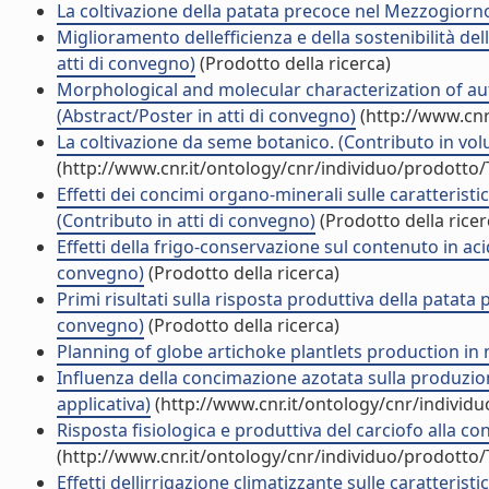
La coltivazione della patata precoce nel Mezzogiorno (
Miglioramento dellefficienza e della sostenibilità de
atti di convegno)
(Prodotto della ricerca)
Morphological and molecular characterization of au
(Abstract/Poster in atti di convegno)
(http://www.cnr
La coltivazione da seme botanico. (Contributo in vol
(http://www.cnr.it/ontology/cnr/individuo/prodotto
Effetti dei concimi organo-minerali sulle caratteristi
(Contributo in atti di convegno)
(Prodotto della ricer
Effetti della frigo-conservazione sul contenuto in aci
convegno)
(Prodotto della ricerca)
Primi risultati sulla risposta produttiva della patata 
convegno)
(Prodotto della ricerca)
Planning of globe artichoke plantlets production i
Influenza della concimazione azotata sulla produzione
applicativa)
(http://www.cnr.it/ontology/cnr/individ
Risposta fisiologica e produttiva del carciofo alla c
(http://www.cnr.it/ontology/cnr/individuo/prodotto
Effetti dellirrigazione climatizzante sulle caratteris