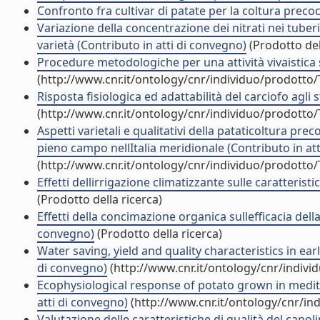
Confronto fra cultivar di patate per la coltura precoce
Variazione della concentrazione dei nitrati nei tuber
varietà (Contributo in atti di convegno)
(Prodotto del
Procedure metodologiche per una attività vivaistica s
(http://www.cnr.it/ontology/cnr/individuo/prodotto
Risposta fisiologica ed adattabilità del carciofo agli 
(http://www.cnr.it/ontology/cnr/individuo/prodotto
Aspetti varietali e qualitativi della pataticoltura preco
pieno campo nellItalia meridionale (Contributo in at
(http://www.cnr.it/ontology/cnr/individuo/prodotto
Effetti dellirrigazione climatizzante sulle caratteris
(Prodotto della ricerca)
Effetti della concimazione organica sullefficacia dell
convegno)
(Prodotto della ricerca)
Water saving, yield and quality characteristics in ea
di convegno)
(http://www.cnr.it/ontology/cnr/indiv
Ecophysiological response of potato grown in medit
atti di convegno)
(http://www.cnr.it/ontology/cnr/i
Valutazione delle caratteristiche di qualità del capo