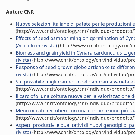
Autore CNR
Nuove selezioni italiane di patate per le produzioni ex
(http://www.cnr.it/ontology/cnr/individuo/prodotto
Effects of seed osmopriming on germination of Cyn
(Articolo in rivista)
(http://www.cnr.it/ontology/cnr/
Biomass and grain yield in Cynara cardunculus L. ge
rivista)
(http://www.cnr.it/ontology/cnr/individuo/p
Response of seed-grown globe artichoke to different l
rivista)
(http://www.cnr.it/ontology/cnr/individuo/p
Sul possibile miglioramento del panorama varietale del
(http://www.cnr.it/ontology/cnr/individuo/prodotto
Il carciofo: una coltura nuova per la valorizzazione de
(http://www.cnr.it/ontology/cnr/individuo/prodotto
Meno nitrati nei tuberi con una concimazione più razi
(http://www.cnr.it/ontology/cnr/individuo/prodotto
Aspetti produttivi e qualitativi di nuovi genotipi di pa
rivista)
(http://www.cnr.it/ontology/cnr/individuo/p