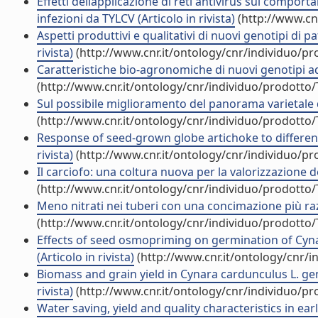
Effetti dellapplicazione di reti antivirus sul comp
infezioni da TYLCV (Articolo in rivista)
(http://www.cn
Aspetti produttivi e qualitativi di nuovi genotipi di pa
rivista)
(http://www.cnr.it/ontology/cnr/individuo/p
Caratteristiche bio-agronomiche di nuovi genotipi adat
(http://www.cnr.it/ontology/cnr/individuo/prodotto
Sul possibile miglioramento del panorama varietale del
(http://www.cnr.it/ontology/cnr/individuo/prodotto
Response of seed-grown globe artichoke to different l
rivista)
(http://www.cnr.it/ontology/cnr/individuo/p
Il carciofo: una coltura nuova per la valorizzazione de
(http://www.cnr.it/ontology/cnr/individuo/prodotto
Meno nitrati nei tuberi con una concimazione più razi
(http://www.cnr.it/ontology/cnr/individuo/prodotto
Effects of seed osmopriming on germination of Cyn
(Articolo in rivista)
(http://www.cnr.it/ontology/cnr/
Biomass and grain yield in Cynara cardunculus L. ge
rivista)
(http://www.cnr.it/ontology/cnr/individuo/p
Water saving, yield and quality characteristics in ea