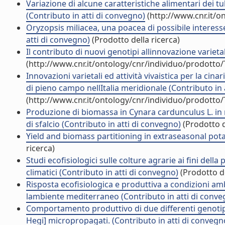
Variazione di alcune caratteristiche alimentari dei tube
(Contributo in atti di convegno)
(http://www.cnr.it/o
Oryzopsis miliacea, una poacea di possibile interes
atti di convegno)
(Prodotto della ricerca)
Il contributo di nuovi genotipi allinnovazione varieta
(http://www.cnr.it/ontology/cnr/individuo/prodotto
Innovazioni varietali ed attività vivaistica per la cinar
di pieno campo nellItalia meridionale (Contributo in
(http://www.cnr.it/ontology/cnr/individuo/prodotto
Produzione di biomassa in Cynara cardunculus L. in r
di sfalcio (Contributo in atti di convegno)
(Prodotto d
Yield and biomass partitioning in extraseasonal potato
ricerca)
Studi ecofisiologici sulle colture agrarie ai fini dell
climatici (Contributo in atti di convegno)
(Prodotto de
Risposta ecofisiologica e produttiva a condizioni amb
lambiente mediterraneo (Contributo in atti di conve
Comportamento produttivo di due differenti genotipi 
Hegi] micropropagati. (Contributo in atti di convegn