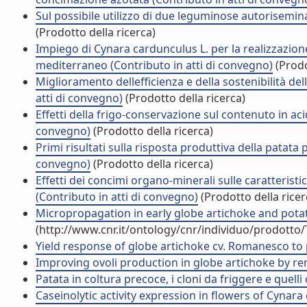
Sul possibile utilizzo di due leguminose autorisemina
(Prodotto della ricerca)
Impiego di Cynara cardunculus L. per la realizzazion
mediterraneo (Contributo in atti di convegno)
(Prodo
Miglioramento dellefficienza e della sostenibilità de
atti di convegno)
(Prodotto della ricerca)
Effetti della frigo-conservazione sul contenuto in aci
convegno)
(Prodotto della ricerca)
Primi risultati sulla risposta produttiva della patata 
convegno)
(Prodotto della ricerca)
Effetti dei concimi organo-minerali sulle caratteristi
(Contributo in atti di convegno)
(Prodotto della ricer
Micropropagation in early globe artichoke and potat
(http://www.cnr.it/ontology/cnr/individuo/prodotto
Yield response of globe artichoke cv. Romanesco to pla
Improving ovoli production in globe artichoke by rem
Patata in coltura precoce, i cloni da friggere e quelli d
Caseinolytic activity expression in flowers of Cynara c