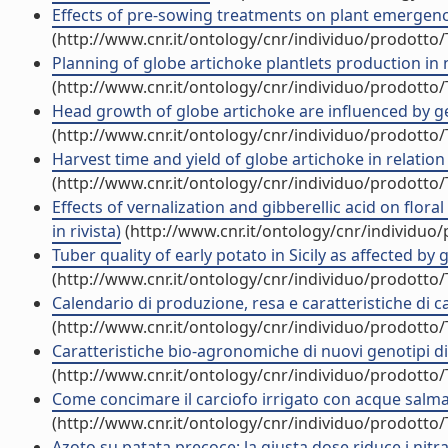
Effects of pre-sowing treatments on plant emergence 
(http://www.cnr.it/ontology/cnr/individuo/prodotto
Planning of globe artichoke plantlets production in nu
(http://www.cnr.it/ontology/cnr/individuo/prodotto
Head growth of globe artichoke are influenced by geno
(http://www.cnr.it/ontology/cnr/individuo/prodotto
Harvest time and yield of globe artichoke in relation 
(http://www.cnr.it/ontology/cnr/individuo/prodotto
Effects of vernalization and gibberellic acid on flor
in rivista)
(http://www.cnr.it/ontology/cnr/individuo
Tuber quality of early potato in Sicily as affected by 
(http://www.cnr.it/ontology/cnr/individuo/prodotto
Calendario di produzione, resa e caratteristiche di ca
(http://www.cnr.it/ontology/cnr/individuo/prodotto
Caratteristiche bio-agronomiche di nuovi genotipi di pa
(http://www.cnr.it/ontology/cnr/individuo/prodotto
Come concimare il carciofo irrigato con acque salmast
(http://www.cnr.it/ontology/cnr/individuo/prodotto
Azoto su patata precoce: la giusta dose riduce i nitrati