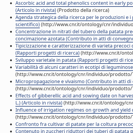
Ascorbic acid and total phenolics content in early 
(Articolo in rivista)
(Prodotto della ricerca)
Agenda strategica della ricerca per le produzioni e i 
scientifico)
(http://www.cnr.it/ontology/cnr/individ
Concentrazione in nitrati del tubero della patata prec
concimazione azotata (Contributo in atti di convegn
Tipicizzazione e caratterizzazione di varieta precoci
(Rapporti progetti di ricerca)
(http://www.cnr.it/ont
Sviluppo varietale in patata (Rapporti progetti di ric
Variabilità di alcuni caratteri in ecotipi di legumino
(http://www.cnr.it/ontology/cnr/individuo/prodotto
Micropropagazione e vivaismo (Contributo in atti d
(http://www.cnr.it/ontology/cnr/individuo/prodotto
Effects of gibberellic acid and sowing date on harv
L.) (Articolo in rivista)
(http://www.cnr.it/ontology/cn
Influence of irrigation regimes on growth and yield of
(http://www.cnr.it/ontology/cnr/individuo/prodotto
Confronto fra cultivar di patate per la coltura precoce
Contenuto in zuccheri riduttori dei tuberi di patata