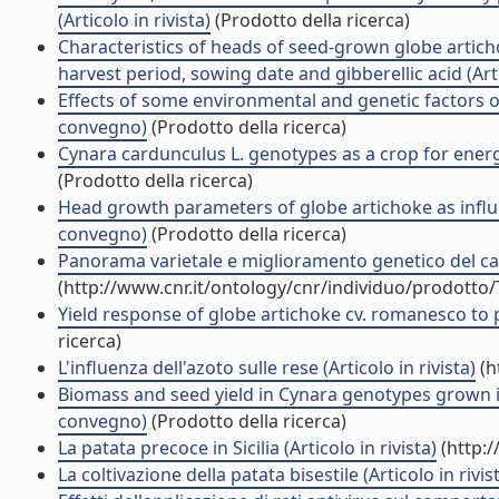
(Articolo in rivista)
(Prodotto della ricerca)
Characteristics of heads of seed-grown globe artichok
harvest period, sowing date and gibberellic acid (Artic
Effects of some environmental and genetic factors on 
convegno)
(Prodotto della ricerca)
Cynara cardunculus L. genotypes as a crop for energ
(Prodotto della ricerca)
Head growth parameters of globe artichoke as influ
convegno)
(Prodotto della ricerca)
Panorama varietale e miglioramento genetico del carci
(http://www.cnr.it/ontology/cnr/individuo/prodotto
Yield response of globe artichoke cv. romanesco to p
ricerca)
L'influenza dell'azoto sulle rese (Articolo in rivista)
(h
Biomass and seed yield in Cynara genotypes grown in
convegno)
(Prodotto della ricerca)
La patata precoce in Sicilia (Articolo in rivista)
(http:/
La coltivazione della patata bisestile (Articolo in rivis