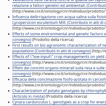
relazione a fattori genetici ed ambientali. (Contribut
(http://www.cnr.it/ontology/cnr/individuo/prodotto
Influenza dellirrigazione con acqua salina sulla fisio
Lycopersicon esculentum Mill. (Contributo in atti di
(http://www.cnr.it/ontology/cnr/individuo/prodotto
Effects of some environmental and genetic factors on 
convegno)
(Prodotto della ricerca)
First results on bio agronomic characterization of new
populations (Contributo in atti di convegno)
(http://
Effects of \"low-input\" crop managements on yield an
convegno)
(http://www.cnr.it/ontology/cnr/individ
Effetti dei concimi organo-minerali sulla resa e sulle 
convegno)
(http://www.cnr.it/ontology/cnr/individ
Efficacia della concimazione fosfo-azotata in carciof
(http://www.cnr.it/ontology/cnr/individuo/prodotto
Characterization of potato genotypes by chlorophyl
(Articolo in rivista)
(Prodotto della ricerca)
Cynara cardunculus L. genotypes as a crop for energ