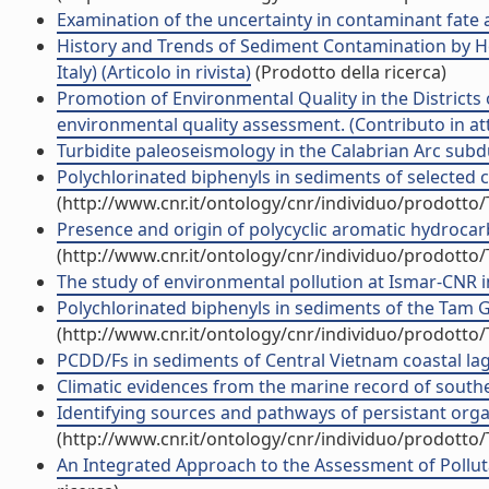
Examination of the uncertainty in contaminant fate a
History and Trends of Sediment Contamination by Hea
Italy) (Articolo in rivista)
(Prodotto della ricerca)
Promotion of Environmental Quality in the Districts
environmental quality assessment. (Contributo in at
Turbidite paleoseismology in the Calabrian Arc subduc
Polychlorinated biphenyls in sediments of selected c
(http://www.cnr.it/ontology/cnr/individuo/prodotto
Presence and origin of polycyclic aromatic hydrocarb
(http://www.cnr.it/ontology/cnr/individuo/prodotto
The study of environmental pollution at Ismar-CNR in 
Polychlorinated biphenyls in sediments of the Tam Gi
(http://www.cnr.it/ontology/cnr/individuo/prodotto
PCDD/Fs in sediments of Central Vietnam coastal lago
Climatic evidences from the marine record of southe
Identifying sources and pathways of persistant organ
(http://www.cnr.it/ontology/cnr/individuo/prodotto
An Integrated Approach to the Assessment of Pollutan