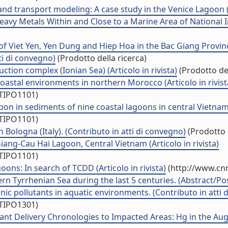
nd transport modeling: A case study in the Venice Lagoon (Ar
vy Metals Within and Close to a Marine Area of National I
 of Viet Yen, Yen Dung and Hiep Hoa in the Bac Giang Provin
ti di convegno)
(Prodotto della ricerca)
tion complex (Ionian Sea) (Articolo in rivista)
(Prodotto del
oastal environments in northern Morocco (Articolo in rivist
/TIPO1101)
on in sediments of nine coastal lagoons in central Vietnam (
/TIPO1101)
Bologna (Italy). (Contributo in atti di convegno)
(Prodotto d
ang-Cau Hai Lagoon, Central Vietnam (Articolo in rivista)
/TIPO1101)
ons: In search of TCDD (Articolo in rivista)
(http://www.cnr
rn Tyrrhenian Sea during the last 5 centuries. (Abstract/Po
ic pollutants in aquatic environments. (Contributo in atti 
/TIPO1301)
t Delivery Chronologies to Impacted Areas: Hg in the Augusta