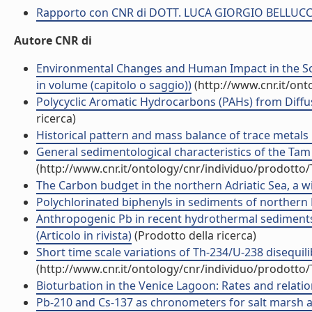
Rapporto con CNR di DOTT. LUCA GIORGIO BELLUCC
Autore CNR di
Environmental Changes and Human Impact in the Sou
in volume (capitolo o saggio))
(http://www.cnr.it/on
Polycyclic Aromatic Hydrocarbons (PAHs) from Diffuse
ricerca)
Historical pattern and mass balance of trace metals i
General sedimentological characteristics of the Tam 
(http://www.cnr.it/ontology/cnr/individuo/prodotto
The Carbon budget in the northern Adriatic Sea, a wint
Polychlorinated biphenyls in sediments of northern
Anthropogenic Pb in recent hydrothermal sediments
(Articolo in rivista)
(Prodotto della ricerca)
Short time scale variations of Th-234/U-238 disequilib
(http://www.cnr.it/ontology/cnr/individuo/prodotto
Bioturbation in the Venice Lagoon: Rates and relation
Pb-210 and Cs-137 as chronometers for salt marsh acc