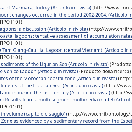
a of Marmara, Turkey (Articolo in rivista)
(http://www.cnr.i
on: changes occurred in the period 2002-2004. (Articolo in 
/TIPO1101)
oons: a discussion (Articolo in rivista)
(http://www.cnr.it
astal lagoons: tentative assessment of accumulation rates (A
/TIPO1101)
he Tam Giang-Cau Hai Lagoon (central Vietnam). (Articolo in r
/TIPO1101)
sediments of the Ligurian Sea (Articolo in rivista)
(Prodotto 
 Venice Lagoon (Articolo in rivista)
(Prodotto della ricerca)
tes of the Moroccan coastal zone (Articolo in rivista)
(http:
iments of the Ligurian Sea. (Articolo in rivista)
(http://www.
agoon during the last century (Articolo in rivista)
(http://w
: Results from a multi-segment multimedia model (Articolo 
/TIPO1101)
in volume (capitolo o saggio))
(http://www.cnr.it/ontology
 Zone as evidenced by a sedimentary record from the Espejo de