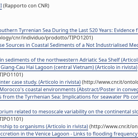
I
(Rapporto con CNR)
thern Tyrrenian Sea During the Last 520 Years: Evidence f
tology/cnr/individuo/prodotto/TIPO1201)
 Sources in Coastal Sediments of a Not Industrialised Medit
n sediments of the northwestern Adriatic Sea Shelf (Articolo
Giang-Cau Hai Lagoon (central Vietnam) (Articolo in rivista)
/TIPO1101)
er case study. (Articolo in rivista)
(http://www.cnr.it/onto
 Morocco's coastal environments (Abstract/Poster in conve
 from the Tyrrhenian Sea: Implications for seawater Pb c
rium related to mesoscale variability on the continental slope
/TIPO1101)
ship to organisms (Articolo in rivista)
(http://www.cnr.it/o
retion in the Venice Lagoon - Links to flooding frequency a