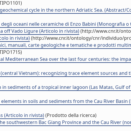
/TIPO1101)
ochemical cycle in the northern Adriatic Sea. (Abstract/C
 degli oceani nelle ceramiche di Enzo Babini (Monografia o t
off Vado Ligure (Articolo in rivista)
(http://www.cnr.it/ont
lo in rivista)
(http://www.cnr.it/ontology/cnr/individuo/p
, manuali, carte geologiche e tematiche e prodotti multim
/TIPO1715)
editerranean Sea over the last four centuries: the impact of
entral Vietnam): recognizing trace element sources and the l
 sediments of a tropical inner lagoon (Las Matas, Gulf of Mex
 elements in soils and sediments from the Cau River Basin 
(Articolo in rivista)
(Prodotto della ricerca)
he southwestern Bac Giang Province and the Cau River (nort