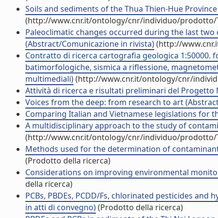
Soils and sediments of the Thua Thien-Hue Province (c
(http://www.cnr.it/ontology/cnr/individuo/prodotto
Paleoclimatic changes occurred during the last two c
(Abstract/Comunicazione in rivista)
(http://www.cnr.
Contratto di ricerca cartografia geologica 1:50000. f
batimorfologiche, sismica a riflessione, magnetomet
multimediali)
(http://www.cnr.it/ontology/cnr/indiv
Attività di ricerca e risultati preliminari del Progett
Voices from the deep: from research to art (Abstract
Comparing Italian and Vietnamese legislations for t
A multidisciplinary approach to the study of contam
(http://www.cnr.it/ontology/cnr/individuo/prodotto
Methods used for the determination of contaminants 
(Prodotto della ricerca)
Considerations on improving environmental monitorin
della ricerca)
PCBs, PBDEs, PCDD/Fs, chlorinated pesticides and h
in atti di convegno)
(Prodotto della ricerca)