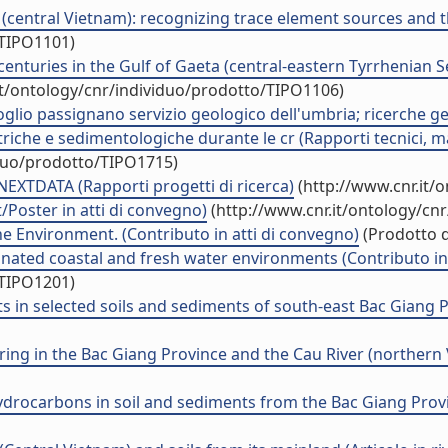
entral Vietnam): recognizing trace element sources and the l
/TIPO1101)
enturies in the Gulf of Gaeta (central-eastern Tyrrhenian S
it/ontology/cnr/individuo/prodotto/TIPO1106)
oglio passignano servizio geologico dell'umbria; ricerche ge
riche e sedimentologiche durante le cr (Rapporti tecnici, m
iduo/prodotto/TIPO1715)
o NEXTDATA (Rapporti progetti di ricerca)
(http://www.cnr.it/
/Poster in atti di convegno)
(http://www.cnr.it/ontology/cn
he Environment. (Contributo in atti di convegno)
(Prodotto d
inated coastal and fresh water environments (Contributo in
/TIPO1201)
in selected soils and sediments of south-east Bac Giang Pr
g in the Bac Giang Province and the Cau River (northern V
ydrocarbons in soil and sediments from the Bac Giang Provi