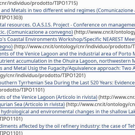
/cnr/individuo/prodotto/TIPO1715)
 and Metals in two different wind regimes (Comunicazione
/TIPO1303)
 resources. O.A.S.I.S. Project - Conference on management
atic. (Comunicazione a convegno)
(http://www.cnr.it/ontolog
co's Coastal Environments Workshop/Specific NEAREST Mee
vegno)
(http://www.cnr.it/ontology/cnr/individuo/prodotto/
ts of the Venice Lagoon and the industrial area of Porto Ma
trient accumulation in the Ohuira Lagoon, northwestern Mex
 and Metal Usig the Fugacity/Aquivalence approach: Two Ac
ogy/cnr/individuo/prodotto/TIPO1201)
hern Tyrrhenian Sea During the Last 520 Years: Evidence 
/prodotto/TIPO1101)
s of the Venice Lagoon (Articolo in rivista)
(http://www.cnr
rian Sea (Articolo in rivista)
(http://www.cnr.it/ontology/c
or hydrological and environmental changes in the shallow Lake
/TIPO1101)
ents affected by the oil refinery industry: the case of Tehu
/TIPO1101)