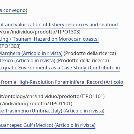
 a convegno)
 and valorization of fishery resources and seafood
y/cnr/individuo/prodotto/TIPO1303)
ting \"Tsunami Hazard on Moroccan coasts:
TIPO1303)
rghera (Articolo in rivista)
(Prodotto della ricerca)
ico (Articolo in rivista)
(Prodotto della ricerca)
quatic Environments as a Case Study. (Contributo in
from a High-Resolution Foraminiferal Record (Articolo
.it/ontology/cnr/individuo/prodotto/TIPO1101)
nr/individuo/prodotto/TIPO1101)
 Trasimeno (Umbria, Italy) (Articolo in rivista)
antepec Gulf (Mexico) (Articolo in rivista)