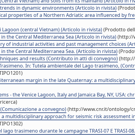
entral Vietnam) and soils from its mainland (Articolo in riv
trends in dynamic environments (Articolo in rivista)
(Prodott
properties of a Northern Adriatic area influenced by freshw
agoon (central Vietnam) (Articolo in rivista)
(Prodotto dell
in the Central Mediterranea Sea (Articolo in rivista)
(http:/
 of industrial activities and past management choices (Artic
in the Central Mediterranea Sea. (Articolo in rivista)
(Prodot
hniques and results (Contributo in atti di convegno)
(http:/
 Trasimeno. In: Tutela ambientale del Lago trasimeno, (Contr
/TIPO1201)
rranean margin in the late Quaternay: a multidisciplinary 
s - the Venice Lagoon, Italy and Jamaica Bay, NY, USA: ch
ricerca)
 (Comunicazione a convegno)
(http://www.cnr.it/ontology/
multidisciplinary approach for seismic risk assessment in 
/TIPO1302)
l lago trasimeno durante le campagne TRASI-07 E TRASI-08. 