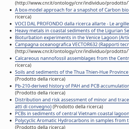
(http://www.cnr.it/ontology/cnr/individuo/prodotto
A box-model approach for a snapshot of Carbon bioge
ricerca)
VOCI DAL PROFONDO dalla ricerca allarte - Le argille
Heavy metals in coastal sediments of the Ligurian Sea 
Bioturbation experiments in the Venice Lagoon (Artico
Campagna oceanografica VECTOR632 (Rapporti tecnici
(http://www.cnr.it/ontology/cnr/individuo/prodotto
Calcareous nannofossil assemblages from the Central M
ricerca)
Soils and sediments of the Thua Thien-Hue Province (c
(Prodotto della ricerca)
Pb-210-derived history of PAH and PCB accumulation in
(Prodotto della ricerca)
Distribution and risk assessment of minor and trace
atti di convegno)
(Prodotto della ricerca)
PCBs in sediments of central Vietnam coastal lagoons 
Polycyclic Aromatic Hydrocarbons in samples from t
(Prodotto della ricerca)