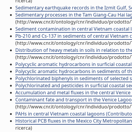
ricerca)
Sedimentary earthquake records in the Izmit Gulf, Se
Sedimentary processes in the Tam Giang-Cau Hai lago
(http://www.cnr.it/ontology/cnr/individuo/prodotto
Sediment contamination in central Vietnam coastal lag
Pb-210 and Cs-137 in sediments of central Vietnam co
(http://www.cnr.it/ontology/cnr/individuo/prodotto
Distribution of heavy metals in soils in relation to t
(http://www.cnr.it/ontology/cnr/individuo/prodotto
Polycyclic aromatic hydrocarbons in surficial coastal 
Polycyclic aromatic hydrocarbons in sediments of the
Polychlorinated biphenyls in sediments of selected si
Polychlorinated and pesticides in surficial coastal sed
Accumulation and metal fluxes in the central Venice L
Contaminant fate and transport in the Venice Lagoon
(http://www.cnr.it/ontology/cnr/individuo/prodotto
PAHs in central Vietnam coastal lagoons (Contributo 
Historical PCB fluxes in the Mexico City Metropolitan
ricerca)