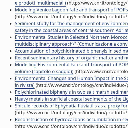
e prodotti multimediali)
(http://www.cnr.it/ontology
Modeling Venice Lagoon fate and transport of POPs
(http://www.cnr.it/ontology/cnr/individuo/prodotto
Sediment study for the management of environmental
safety in the coastal areas of central-southern Adri
Environmental Studies in Selected Northern Moroc
multidisciplinary approach\" (Comunicazione a con
Accumulation of polychlorinated biphenyls in sedimen
Recent sedimentary history of organic matter and nu
Modelling Environmental Fate and Transport of POPs
volume (capitolo o saggio))
(http://www.cnr.it/ontol
Environmental Changes and Human Impact in the Sout
in rivista)
(http://www.cnr.it/ontology/cnr/individuo
Polychlorinated biphenyls in two salt marsh sediment
Heavy metals in surficial coastal sediments of the Ligu
Spicule records of Ephydatia fluviatilis as a proxy f
(http://www.cnr.it/ontology/cnr/individuo/prodotto
Reconstruction of hydrocarbons accumulation in sedim
(http://www.cnr.it/ontology/cnr/individuo/prodotto