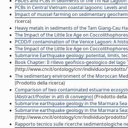
PBDEs and PCBs in sediments of the Thi Nai Lagoon (C
PCBs in Central Vietnam coastal lagoons: Levels and 
Impact of mussel farming on sedimentary geochemical 
ricerca)
Heavy metals in sediments of the Tam Giang-Cau Hai L
The Impact of the Little Ice Age on Coccolithophores 
PCDD/F contamination of the Venice Lagoon: A history
The Impact of the Little Ice Age on Coccolithophores 
Submarine Earthquake geology: potential, limits, tec
Book Chapter: Il rilievo geofisico-geologico del lago
(http://www.cnr.it/ontology/cnr/individuo/prodotto
The sedimentary environment of the Moroccan Medite
(Prodotto della ricerca)
Comparison of two contaminated estuarine ecosystem
(Abstract/Poster in atti di convegno)
(Prodotto della 
Submarine earthquake geology in the Marmara Sea
Submarine earthquake geology in the Marmara Sea: a 
(http://www.cnr.it/ontology/cnr/individuo/prodotto
Rapporto tecnico sulle ricerche sedimentologiche ne