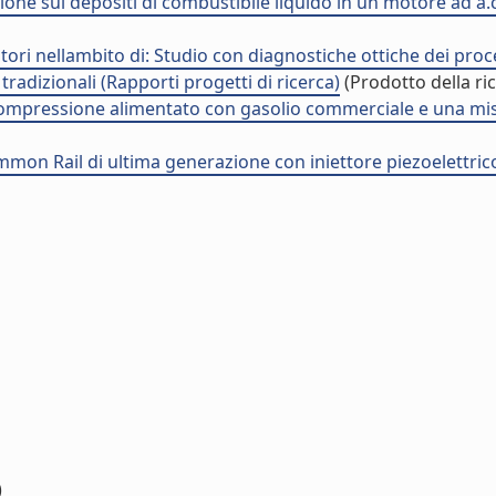
iezione sui depositi di combustibile liquido in un motore ad a.
 Motori nellambito di: Studio con diagnostiche ottiche dei p
radizionali (Rapporti progetti di ricerca)
(Prodotto della ri
ompressione alimentato con gasolio commerciale e una misce
mmon Rail di ultima generazione con iniettore piezoelettric
)