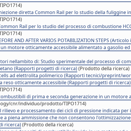
/TIPO1714)
niezione diretta Common Rail per lo studio della fuliggine i
/TIPO1714)
Common Rail per lo studio del processo di combustione HCCI 
/TIPO1714)
RE AND AFTER VARIOS POTABILIZATION STEPS (Articolo in 
 un motore otticamente accessibile alimentato a gasolio ed
o Motori nellambito di: Studio sperimentale del processo di
tano (Rapporti progetti di ricerca)
(Prodotto della ricerca)
ells ad elettrolita polimerico (Rapporti tecnici/preprint/wo
 reso otticamente accessibile (Rapporti progetti di ricerca)
/TIPO1714)
iocombustibili di prima e seconda generazione in un motore
ology/cnr/individuo/prodotto/TIPO1714)
l rilievo e processamento dei cicli di pressione indicata per 
colare a piena ammissione che non consentono l'ottimizzazion
i ricerca)
(Prodotto della ricerca)