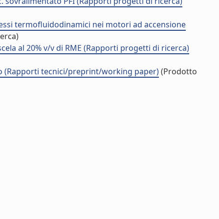
c. sovralimentato PFI (Rapporti progetti di ricerca)
rocessi termofluidodinamici nei motori ad accensione
cerca)
la al 20% v/v di RME (Rapporti progetti di ricerca)
o (Rapporti tecnici/preprint/working paper)
(Prodotto