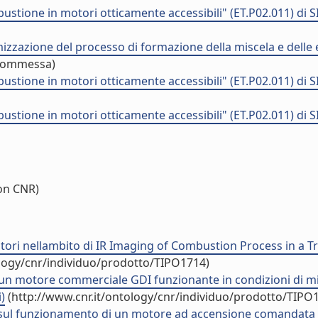
stione in motori otticamente accessibili" (ET.P02.011) di 
zazione del processo di formazione della miscela e delle em
 commessa)
stione in motori otticamente accessibili" (ET.P02.011) di 
stione in motori otticamente accessibili" (ET.P02.011) di 
on CNR)
Motori nellambito di IR Imaging of Combustion Process in a 
ology/cnr/individuo/prodotto/TIPO1714)
n un motore commerciale GDI funzionante in condizioni di mi
)
(http://www.cnr.it/ontology/cnr/individuo/prodotto/TIPO
ione sul funzionamento di un motore ad accensione comandata 