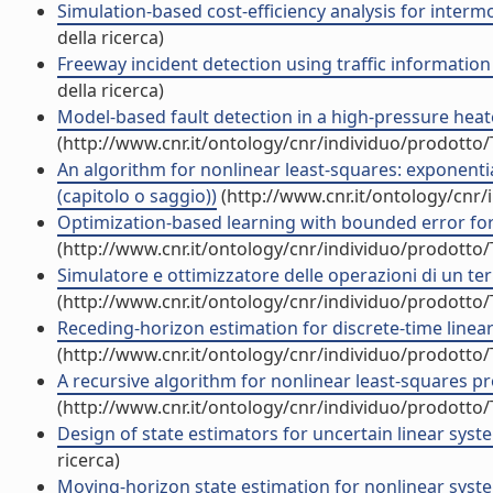
Simulation-based cost-efficiency analysis for interm
della ricerca)
Freeway incident detection using traffic informatio
della ricerca)
Model-based fault detection in a high-pressure heate
(http://www.cnr.it/ontology/cnr/individuo/prodotto
An algorithm for nonlinear least-squares: exponent
(capitolo o saggio))
(http://www.cnr.it/ontology/cnr
Optimization-based learning with bounded error for 
(http://www.cnr.it/ontology/cnr/individuo/prodotto
Simulatore e ottimizzatore delle operazioni di un ter
(http://www.cnr.it/ontology/cnr/individuo/prodotto
Receding-horizon estimation for discrete-time linear 
(http://www.cnr.it/ontology/cnr/individuo/prodotto
A recursive algorithm for nonlinear least-squares pro
(http://www.cnr.it/ontology/cnr/individuo/prodotto
Design of state estimators for uncertain linear syst
ricerca)
Moving-horizon state estimation for nonlinear syste