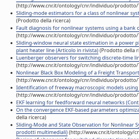
(http://www.cnr.it/ontology/cnr/individuo/prodotto
Sliding-mode estimators for a class of nonlinear sys
(Prodotto della ricerca)
Fault diagnosis for nonlinear systems using a bank of
(http://www.cnr.it/ontology/cnr/individuo/prodotto
Sliding-window neural state estimation in a power p
plant heater line (Articolo in rivista)
(Prodotto della r
Luenberger observers for switching discrete-time line
(http://www.cnr.it/ontology/cnr/individuo/prodotto
Nonlinear Black Box Modeling of a Freight Transport
(http://www.cnr.it/ontology/cnr/individuo/prodotto
Identification of freeway macroscopic models using
(http://www.cnr.it/ontology/cnr/individuo/prodotto
EKF learning for feedforward neural networks (Contr
On the convergence EKF-based parameters optimizati
della ricerca)
Sliding-Mode and State Observation for Nonlinear Sy
prodotti multimediali)
(http://www.cnr.it/ontology/c