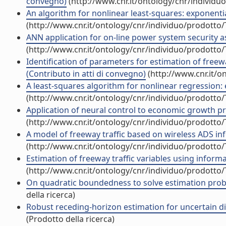
convegno)
(http://www.cnr.it/ontology/cnr/individ
An algorithm for nonlinear least-squares: exponenti
(http://www.cnr.it/ontology/cnr/individuo/prodotto
ANN application for on-line power system security a
(http://www.cnr.it/ontology/cnr/individuo/prodotto
Identification of parameters for estimation of freew
(Contributo in atti di convegno)
(http://www.cnr.it/o
A least-squares algorithm for nonlinear regression: 
(http://www.cnr.it/ontology/cnr/individuo/prodotto
Application of neural control to economic growth pr
(http://www.cnr.it/ontology/cnr/individuo/prodotto
A model of freeway traffic based on wireless ADS in
(http://www.cnr.it/ontology/cnr/individuo/prodotto
Estimation of freeway traffic variables using inform
(http://www.cnr.it/ontology/cnr/individuo/prodotto
On quadratic boundedness to solve estimation proble
della ricerca)
Robust receding-horizon estimation for uncertain dis
(Prodotto della ricerca)