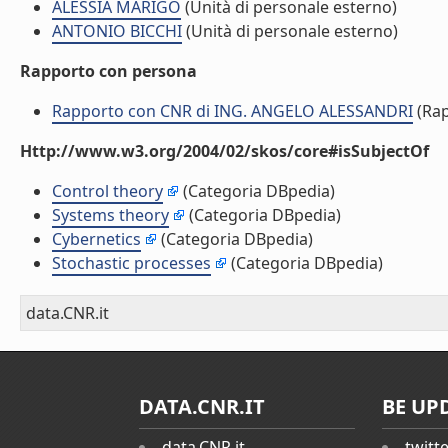
ALESSIA MARIGO
(Unità di personale esterno)
ANTONIO BICCHI
(Unità di personale esterno)
Rapporto con persona
Rapporto con CNR di ING. ANGELO ALESSANDRI
(Rap
Http://www.w3.org/2004/02/skos/core#isSubjectOf
Control theory
(Categoria DBpedia)
Systems theory
(Categoria DBpedia)
Cybernetics
(Categoria DBpedia)
Stochastic processes
(Categoria DBpedia)
data.CNR.it
DATA.CNR.IT
BE UP
data.CNR.it
twitt