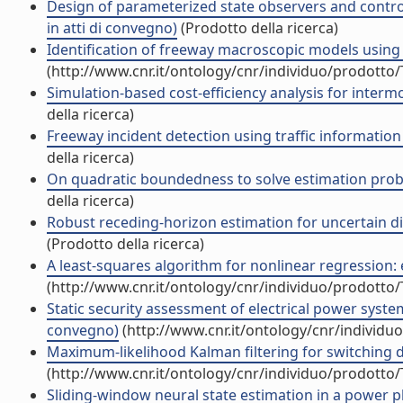
Design of parameterized state observers and control
in atti di convegno)
(Prodotto della ricerca)
Identification of freeway macroscopic models using
(http://www.cnr.it/ontology/cnr/individuo/prodotto
Simulation-based cost-efficiency analysis for interm
della ricerca)
Freeway incident detection using traffic informatio
della ricerca)
On quadratic boundedness to solve estimation proble
della ricerca)
Robust receding-horizon estimation for uncertain dis
(Prodotto della ricerca)
A least-squares algorithm for nonlinear regression: 
(http://www.cnr.it/ontology/cnr/individuo/prodotto
Static security assessment of electrical power system
convegno)
(http://www.cnr.it/ontology/cnr/individ
Maximum-likelihood Kalman filtering for switching di
(http://www.cnr.it/ontology/cnr/individuo/prodotto
Sliding-window neural state estimation in a power p