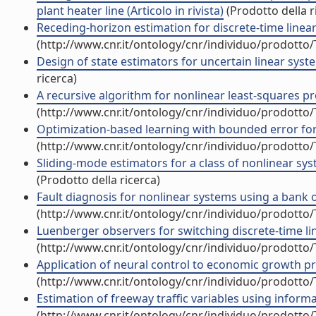
plant heater line (Articolo in rivista)
(Prodotto della r
Receding-horizon estimation for discrete-time linear 
(http://www.cnr.it/ontology/cnr/individuo/prodotto
Design of state estimators for uncertain linear syst
ricerca)
A recursive algorithm for nonlinear least-squares pro
(http://www.cnr.it/ontology/cnr/individuo/prodotto
Optimization-based learning with bounded error for 
(http://www.cnr.it/ontology/cnr/individuo/prodotto
Sliding-mode estimators for a class of nonlinear sys
(Prodotto della ricerca)
Fault diagnosis for nonlinear systems using a bank of
(http://www.cnr.it/ontology/cnr/individuo/prodotto
Luenberger observers for switching discrete-time line
(http://www.cnr.it/ontology/cnr/individuo/prodotto
Application of neural control to economic growth pr
(http://www.cnr.it/ontology/cnr/individuo/prodotto
Estimation of freeway traffic variables using inform
(http://www.cnr.it/ontology/cnr/individuo/prodotto