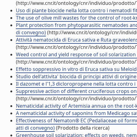
(http://www.cnr.it/ontology/cnr/individuo/prodotto
Uso di piante biocide nella lotta contro i nematodi fi
The use of olive mill wastes for the control of root
Plant protection from phytoparasitic nematodes and 
di convegno)
(http://www.cnr.it/ontology/cnr/indiv
Attività nematocida di Eruca sativa e Ruta graveolen
(http://www.cnr.it/ontology/cnr/individuo/prodotto
Weed control and yield response of soil solarization wi
(http://www.cnr.it/ontology/cnr/individuo/prodotto
Effetto soppressivo in vitro di Eruca sativa su Meloido
Studio dell'attivita' biocida di principi attivi di orig
Il dazomet e l'1,3 dicloropropene nella lotta contro i 
Suppressive action of different cruciferous crops on
(http://www.cnr.it/ontology/cnr/individuo/prodotto
Nematicidal activity of Artemisia annua on the ro
A nematicidal activity of saponins from Medicago s
Effectiveness of Nematon® EC (Pedaliaceae oil form
atti di convegno)
(Prodotto della ricerca)
Greenhouse soil solarization: effects on weeds, nema