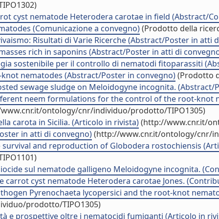
/TIPO1302)
rrot cyst nematode Heterodera carotae in field (Abstract/C
ematodes (Comunicazione a convegno)
(Prodotto della ricer
vaismo: Risultati di Varie Ricerche (Abstract/Poster in atti 
asses rich in saponins (Abstract/Poster in atti di convegn
gia sostenibile per il controllo di nematodi fitoparassiti (Ab
t-knot nematodes (Abstract/Poster in convegno)
(Prodotto d
osted sewage sludge on Meloidogyne incognita. (Abstract/Po
fferent neem formulations for the control of the root-kno
//www.cnr.it/ontology/cnr/individuo/prodotto/TIPO1305)
 carota in Sicilia. (Articolo in rivista)
(http://www.cnr.it/o
ster in atti di convegno)
(http://www.cnr.it/ontology/cnr/
e survival and reproduction of Globodera rostochiensis (Artic
/TIPO1101)
 biocide sul nematode galligeno Meloidogyne incognita. (Cont
he carrot cyst nematode Heterodera carotae Jones. (Contribu
pathogen Pyrenochaeta lycopersici and the root-knot nema
ndividuo/prodotto/TIPO1305)
tà e prospettive oltre i nematocidi fumiganti (Articolo in rivi