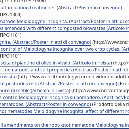
uo/prodotto/TIPO1304)
biofumigating treatments. (Abstract/Poster in convegno)
/TIPO1304)
matode Meloidogyne incognita. (Abstract/Poster in atti di 
s amended with different composted biowastes (Articolo in 
/TIPO1101)
ita. (Abstract/Poster in atti di convegno)
(http://www.cnr.
rol of Meloidogyne incognita over two crop cycles. (Artic
/TIPO1101)
ita di piantine di olivo in vivaio. (Articolo in rivista)
(http:/
ic nematodes and soil properties (Abstract/Poster in atti d
 rivista)
(http://www.cnr.it/ontology/cnr/individuo/prodott
of pesticides risk (Abstract/Poster in atti di convegno)
(Prod
o di metile (Articolo in rivista)
(http://www.cnr.it/ontolo
tta contro Meloidogyne incognita su pomodoro. (Abstract/Pos
c nematodes. (Abstract/Poster in convegno)
(Prodotto della r
t-knot nematodes Meloidogyne incognita: effect of different 
soil amendments on the root-knot nematode Meloidogyne inco