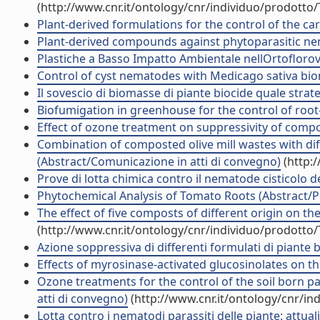
(http://www.cnr.it/ontology/cnr/individuo/prodotto
Plant-derived formulations for the control of the ca
Plant-derived compounds against phytoparasitic n
Plastiche a Basso Impatto Ambientale nellOrtoflorovi
Control of cyst nematodes with Medicago sativa biom
Il sovescio di biomasse di piante biocide quale strate
Biofumigation in greenhouse for the control of roo
Effect of ozone treatment on suppressivity of comp
Combination of composted olive mill wastes with di
(Abstract/Comunicazione in atti di convegno)
(http:
Prove di lotta chimica contro il nematode cisticolo della
Phytochemical Analysis of Tomato Roots (Abstract/Po
The effect of five composts of different origin on th
(http://www.cnr.it/ontology/cnr/individuo/prodotto
Azione soppressiva di differenti formulati di piante
Effects of myrosinase-activated glucosinolates on t
Ozone treatments for the control of the soil born 
atti di convegno)
(http://www.cnr.it/ontology/cnr/i
Lotta contro i nematodi parassiti delle piante: attuali