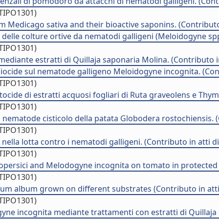
enzali di pomodoro da attacchi di nematodi galligeni. (Contr
/TIPO1301)
Medicago sativa and their bioactive saponins. (Contributo 
 delle colture ortive da nematodi galligeni (Meloidogyne spp
/TIPO1301)
mediante estratti di Quillaja saponaria Molina. (Contributo i
 biocide sul nematode galligeno Meloidogyne incognita. (Cont
/TIPO1301)
ocide di estratti acquosi fogliari di Ruta graveolens e Thym
/TIPO1301)
l nematode cisticolo della patata Globodera rostochiensis. (
/TIPO1301)
 nella lotta contro i nematodi galligeni. (Contributo in atti 
/TIPO1301)
opersici and Melodogyne incognita on tomato in protected c
/TIPO1301)
ium album grown on different substrates (Contributo in att
/TIPO1301)
yne incognita mediante trattamenti con estratti di Quillaja 