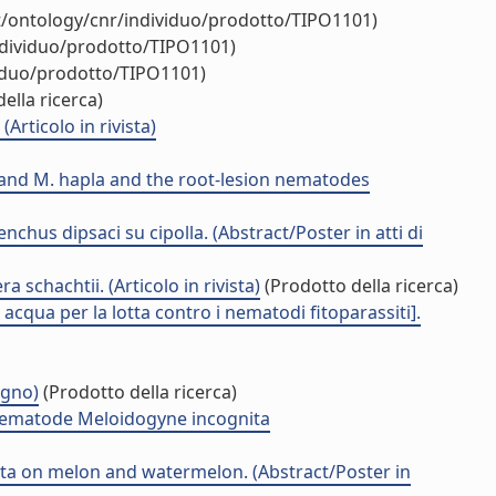
it/ontology/cnr/individuo/prodotto/TIPO1101)
ndividuo/prodotto/TIPO1101)
viduo/prodotto/TIPO1101)
ella ricerca)
Articolo in rivista)
 and M. hapla and the root-lesion nematodes
chus dipsaci su cipolla. (Abstract/Poster in atti di
schachtii. (Articolo in rivista)
(Prodotto della ricerca)
cqua per la lotta contro i nematodi fitoparassiti].
egno)
(Prodotto della ricerca)
t nematode Meloidogyne incognita
ita on melon and watermelon. (Abstract/Poster in