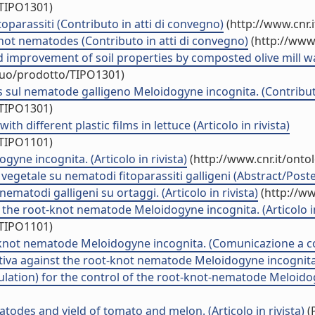
/TIPO1301)
toparassiti (Contributo in atti di convegno)
(http://www.cnr.
-knot nematodes (Contributo in atti di convegno)
(http://www.
improvement of soil properties by composted olive mill was
iduo/prodotto/TIPO1301)
s sul nematode galligeno Meloidogyne incognita. (Contribut
/TIPO1301)
th different plastic films in lettuce (Articolo in rivista)
/TIPO1101)
gyne incognita. (Articolo in rivista)
(http://www.cnr.it/ont
ine vegetale su nematodi fitoparassiti galligeni (Abstract/Post
nematodi galligeni su ortaggi. (Articolo in rivista)
(http://ww
 the root-knot nematode Meloidogyne incognita. (Articolo in
/TIPO1101)
ot-knot nematode Meloidogyne incognita. (Comunicazione a 
ativa against the root-knot nematode Meloidogyne incogni
ulation) for the control of the root-knot-nematode Meloid
todes and yield of tomato and melon. (Articolo in rivista)
(P