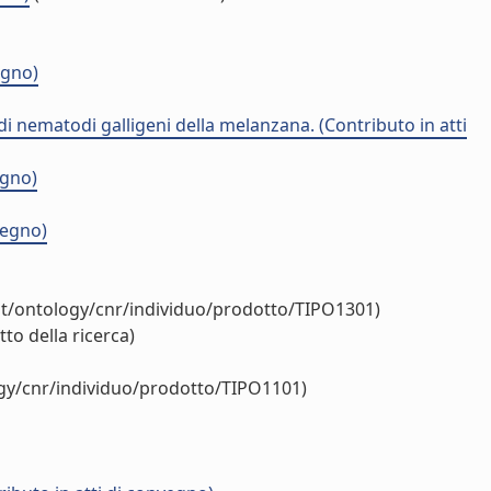
egno)
 nematodi galligeni della melanzana. (Contributo in atti
egno)
vegno)
it/ontology/cnr/individuo/prodotto/TIPO1301)
to della ricerca)
ogy/cnr/individuo/prodotto/TIPO1101)