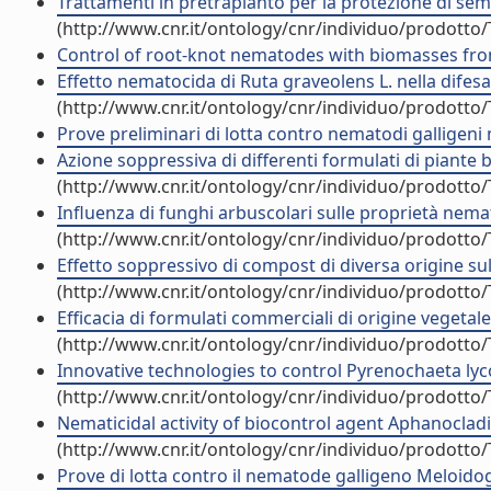
Trattamenti in pretrapianto per la protezione di sem
(http://www.cnr.it/ontology/cnr/individuo/prodotto
Control of root-knot nematodes with biomasses from 
Effetto nematocida di Ruta graveolens L. nella difesa
(http://www.cnr.it/ontology/cnr/individuo/prodotto
Prove preliminari di lotta contro nematodi galligeni 
Azione soppressiva di differenti formulati di piante
(http://www.cnr.it/ontology/cnr/individuo/prodotto
Influenza di funghi arbuscolari sulle proprietà nemat
(http://www.cnr.it/ontology/cnr/individuo/prodotto
Effetto soppressivo di compost di diversa origine su
(http://www.cnr.it/ontology/cnr/individuo/prodotto
Efficacia di formulati commerciali di origine vegetale
(http://www.cnr.it/ontology/cnr/individuo/prodotto
Innovative technologies to control Pyrenochaeta lyc
(http://www.cnr.it/ontology/cnr/individuo/prodotto
Nematicidal activity of biocontrol agent Aphanoclad
(http://www.cnr.it/ontology/cnr/individuo/prodotto
Prove di lotta contro il nematode galligeno Meloidog