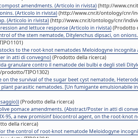
ompost amendments. (Articolo in rivista)
(http://www.cnr.
ins. (Articolo in rivista)
(http://www.cnr.it/ontology/cnr/i
 (Articolo in rivista)
(http://www.cnr.it/ontology/cnr/indi
ression and lettuce response (Articolo in rivista)
(Prodotto d
trol of the stem nematode, Ditylenchus dipsaci, on onions. (
/TIPO1101)
tstocks to the root-knot nematodes Meloidogyne incognita
r in atti di convegno)
(Prodotto della ricerca)
 granulare contro il nematode dei bulbi e degli steli Ditylen
uo/prodotto/TIPO1302)
 on the survival of the sugar beet cyst nematode, Heterodera 
 plant parasitic nematodes. [Un fumigante emulsionabile in a
 saggio))
(Prodotto della ricerca)
live pomace amendments. (Abstract/Poster in atti di conv
 MX-95, a new promisinf biocontrol agent, on the root-kno
to della ricerca)
 for the control of root-knot nematode Meloidogyne incogn