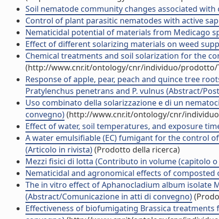
Soil nematode community changes associated with c
Control of plant parasitic nematodes with active sapon
Nematicidal potential of materials from Medicago spp.
Effect of different solarizing materials on weed supp
Chemical treatments and soil solarization for the con
(http://www.cnr.it/ontology/cnr/individuo/prodotto
Response of apple, pear, peach and quince tree roo
Pratylenchus penetrans and P. vulnus (Abstract/Poste
Uso combinato della solarizzazione e di un nematocida
convegno)
(http://www.cnr.it/ontology/cnr/individ
Effect of water, soil temperatures, and exposure time
A water emulsifiable (EC) fumigant for the control of
(Articolo in rivista)
(Prodotto della ricerca)
Mezzi fisici di lotta (Contributo in volume (capitolo o
Nematicidal and agronomical effects of composted o
The in vitro effect of Aphanocladium album isolate
(Abstract/Comunicazione in atti di convegno)
(Prodot
Effectiveness of biofumigating Brassica treatments