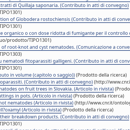
ratti di Quillaja saponaria. (Contributo in atti di convegno)
/TIPO1301)
tion of Globodera rostochiensis (Contributo in atti di conv
/TIPO1301)
rganico o con dose ridotta di fumigante per il controllo di
iduo/prodotto/TIPO1301)
ol of root-knot and cyst nematodes. (Comunicazione a conv
/TIPO1303)
su nematodi fitoparassiti galligeni. (Contributo in atti di con
/TIPO1301)
buto in volume (capitolo o saggio))
(Prodotto della ricerca)
oparassiti. (Contributo in atti di convegno)
(http://www.cnr.
odes on fruit trees in Slovakia. (Articolo in rivista)
(Prodot
ings in pots. (Articolo in rivista)
(Prodotto della ricerca)
not nematodes (Articolo in rivista)
(http://www.cnr.it/ontol
?oxamyl (Articolo in rivista)
(Prodotto della ricerca)
 their breakdown products. (Contributo in atti di convegno)
/TIPO1301)