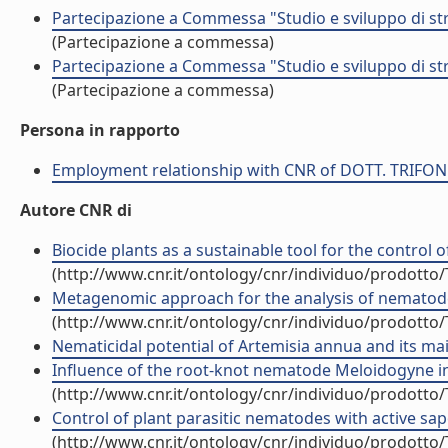
Partecipazione a Commessa "Studio e sviluppo di str
(Partecipazione a commessa)
Partecipazione a Commessa "Studio e sviluppo di str
(Partecipazione a commessa)
Persona in rapporto
Employment relationship with CNR of DOTT. TRIF
Autore CNR di
Biocide plants as a sustainable tool for the control 
(http://www.cnr.it/ontology/cnr/individuo/prodotto
Metagenomic approach for the analysis of nematode di
(http://www.cnr.it/ontology/cnr/individuo/prodotto
Nematicidal potential of Artemisia annua and its main
Influence of the root-knot nematode Meloidogyne inco
(http://www.cnr.it/ontology/cnr/individuo/prodotto
Control of plant parasitic nematodes with active sap
(http://www.cnr.it/ontology/cnr/individuo/prodotto