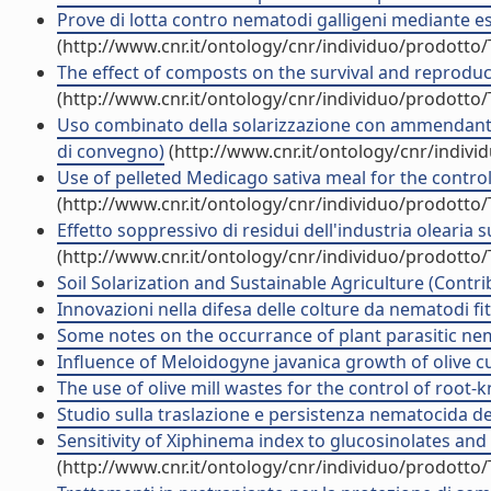
Prove di lotta contro nematodi galligeni mediante est
(http://www.cnr.it/ontology/cnr/individuo/prodotto
The effect of composts on the survival and reproduc
(http://www.cnr.it/ontology/cnr/individuo/prodotto
Uso combinato della solarizzazione con ammendante o
di convegno)
(http://www.cnr.it/ontology/cnr/indiv
Use of pelleted Medicago sativa meal for the contr
(http://www.cnr.it/ontology/cnr/individuo/prodotto
Effetto soppressivo di residui dell'industria olearia 
(http://www.cnr.it/ontology/cnr/individuo/prodotto
Soil Solarization and Sustainable Agriculture (Contri
Innovazioni nella difesa delle colture da nematodi fit
Some notes on the occurrance of plant parasitic nemat
Influence of Meloidogyne javanica growth of olive cutt
The use of olive mill wastes for the control of root-k
Studio sulla traslazione e persistenza nematocida dell
Sensitivity of Xiphinema index to glucosinolates and
(http://www.cnr.it/ontology/cnr/individuo/prodotto