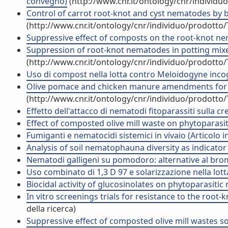
convegno)
(http://www.cnr.it/ontology/cnr/individ
Control of carrot root-knot and cyst nematodes by 
(http://www.cnr.it/ontology/cnr/individuo/prodotto
Suppressive effect of composts on the root-knot ne
Suppression of root-knot nematodes in potting mixe
(http://www.cnr.it/ontology/cnr/individuo/prodotto
Uso di compost nella lotta contro Meloidogyne incogn
Olive pomace and chicken manure amendments for cont
(http://www.cnr.it/ontology/cnr/individuo/prodotto
Effetto dell'attacco di nematodi fitoparassiti sulla cresc
Effect of composted olive mill waste on phytoparasit
Fumiganti e nematocidi sistemici in vivaio (Articolo in
Analysis of soil nematophauna diversity as indicator 
Nematodi galligeni su pomodoro: alternative al bromur
Uso combinato di 1,3 D 97 e solarizzazione nella lo
Biocidal activity of glucosinolates on phytoparasiti
In vitro screenings trials for resistance to the roo
della ricerca)
Suppressive effect of composted olive mill wastes 