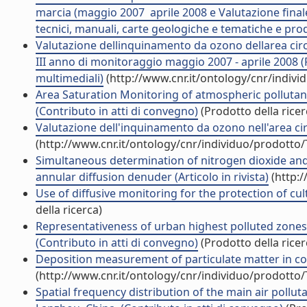
marcia (maggio 2007  aprile 2008 e Valutazione final
tecnici, manuali, carte geologiche e tematiche e prod
Valutazione dellinquinamento da ozono dellarea circ
III anno di monitoraggio maggio 2007 - aprile 2008 (
multimediali)
(http://www.cnr.it/ontology/cnr/indiv
Area Saturation Monitoring of atmospheric pollutan
(Contributo in atti di convegno)
(Prodotto della ricer
Valutazione dell'inquinamento da ozono nell'area circ
(http://www.cnr.it/ontology/cnr/individuo/prodotto
Simultaneous determination of nitrogen dioxide and
annular diffusion denuder (Articolo in rivista)
(http:/
Use of diffusive monitoring for the protection of cul
della ricerca)
Representativeness of urban highest polluted zones fo
(Contributo in atti di convegno)
(Prodotto della ricer
Deposition measurement of particulate matter in conn
(http://www.cnr.it/ontology/cnr/individuo/prodotto
Spatial frequency distribution of the main air pollu