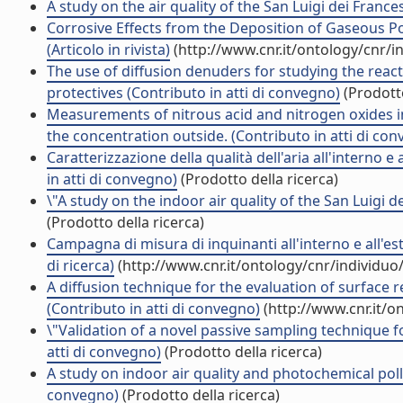
A study on the air quality of the San Luigi dei France
Corrosive Effects from the Deposition of Gaseous Po
(Articolo in rivista)
(http://www.cnr.it/ontology/cnr/
The use of diffusion denuders for studying the reacti
protectives (Contributo in atti di convegno)
(Prodotto
Measurements of nitrous acid and nitrogen oxides in 
the concentration outside. (Contributo in atti di co
Caratterizzazione della qualità dell'aria all'interno e
in atti di convegno)
(Prodotto della ricerca)
\"A study on the indoor air quality of the San Luigi 
(Prodotto della ricerca)
Campagna di misura di inquinanti all'interno e all'est
di ricerca)
(http://www.cnr.it/ontology/cnr/individu
A diffusion technique for the evaluation of surface r
(Contributo in atti di convegno)
(http://www.cnr.it/o
\"Validation of a novel passive sampling technique f
atti di convegno)
(Prodotto della ricerca)
A study on indoor air quality and photochemical polluti
convegno)
(Prodotto della ricerca)