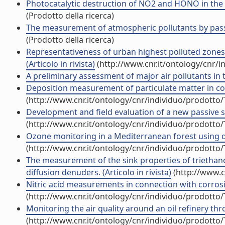
Photocatalytic destruction of NO2 and HONO in the g
(Prodotto della ricerca)
The measurement of atmospheric pollutants by passive 
(Prodotto della ricerca)
Representativeness of urban highest polluted zones fo
(Articolo in rivista)
(http://www.cnr.it/ontology/cnr/
A preliminary assessment of major air pollutants in th
Deposition measurement of particulate matter in conn
(http://www.cnr.it/ontology/cnr/individuo/prodotto
Development and field evaluation of a new passive sa
(http://www.cnr.it/ontology/cnr/individuo/prodotto
Ozone monitoring in a Mediterranean forest using dif
(http://www.cnr.it/ontology/cnr/individuo/prodotto
The measurement of the sink properties of triethano
diffusion denuders. (Articolo in rivista)
(http://www.c
Nitric acid measurements in connection with corrosion
(http://www.cnr.it/ontology/cnr/individuo/prodotto
Monitoring the air quality around an oil refinery thro
(http://www.cnr.it/ontology/cnr/individuo/prodotto