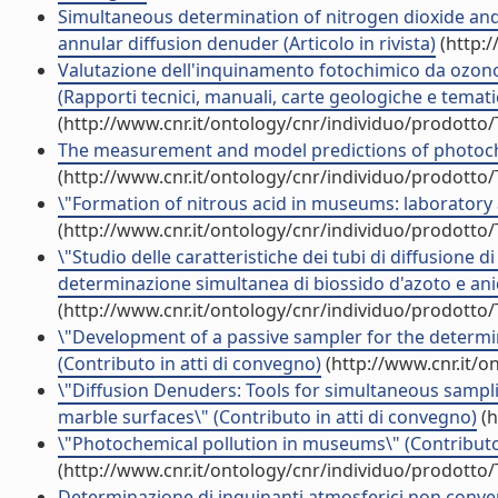
Simultaneous determination of nitrogen dioxide and
annular diffusion denuder (Articolo in rivista)
(http:/
Valutazione dell'inquinamento fotochimico da ozono i
(Rapporti tecnici, manuali, carte geologiche e temati
(http://www.cnr.it/ontology/cnr/individuo/prodotto
The measurement and model predictions of photochemic
(http://www.cnr.it/ontology/cnr/individuo/prodotto
\"Formation of nitrous acid in museums: laboratory a
(http://www.cnr.it/ontology/cnr/individuo/prodotto
\"Studio delle caratteristiche dei tubi di diffusione
determinazione simultanea di biossido d'azoto e anid
(http://www.cnr.it/ontology/cnr/individuo/prodotto
\"Development of a passive sampler for the determin
(Contributo in atti di convegno)
(http://www.cnr.it/o
\"Diffusion Denuders: Tools for simultaneous sampli
marble surfaces\" (Contributo in atti di convegno)
(h
\"Photochemical pollution in museums\" (Contributo 
(http://www.cnr.it/ontology/cnr/individuo/prodotto
Determinazione di inquinanti atmosferici non conven