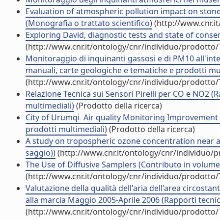
Evaluation of atmospheric pollution impact on stone
(Monografia o trattato scientifico)
(http://www.cnr.i
Exploring David, diagnostic tests and state of conser
(http://www.cnr.it/ontology/cnr/individuo/prodotto
Monitoraggio di inquinanti gassosi e di PM10 all'inter
manuali, carte geologiche e tematiche e prodotti mul
(http://www.cnr.it/ontology/cnr/individuo/prodotto
Relazione Tecnica sui Sensori Pirelli per CO e NO2 (R
multimediali)
(Prodotto della ricerca)
City of Urumqi  Air quality Monitoring Improvement 
prodotti multimediali)
(Prodotto della ricerca)
A study on tropospheric ozone concentration near an 
saggio))
(http://www.cnr.it/ontology/cnr/individuo/
The Use of Diffusive Samplers (Contributo in volume 
(http://www.cnr.it/ontology/cnr/individuo/prodotto
Valutazione della qualità dell'aria dell'area circosta
alla marcia Maggio 2005-Aprile 2006 (Rapporti tecnic
(http://www.cnr.it/ontology/cnr/individuo/prodotto