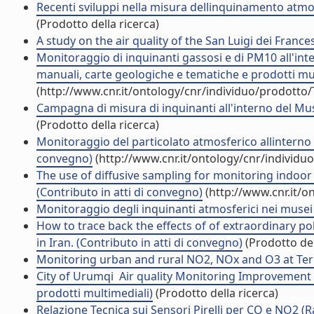
Recenti sviluppi nella misura dellinquinamento atmo
(Prodotto della ricerca)
A study on the air quality of the San Luigi dei France
Monitoraggio di inquinanti gassosi e di PM10 all'inter
manuali, carte geologiche e tematiche e prodotti mul
(http://www.cnr.it/ontology/cnr/individuo/prodotto
Campagna di misura di inquinanti all'interno del Mus
(Prodotto della ricerca)
Monitoraggio del particolato atmosferico allinterno d
convegno)
(http://www.cnr.it/ontology/cnr/individ
The use of diffusive sampling for monitoring indoor
(Contributo in atti di convegno)
(http://www.cnr.it/o
Monitoraggio degli inquinanti atmosferici nei musei (A
How to trace back the effects of of extraordinary p
in Iran. (Contributo in atti di convegno)
(Prodotto del
Monitoring urban and rural NO2, NOx and O3 at Termol
City of Urumqi  Air quality Monitoring Improvement 
prodotti multimediali)
(Prodotto della ricerca)
Relazione Tecnica sui Sensori Pirelli per CO e NO2 (R