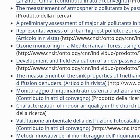
Lanzhou, China. (Contributo in atti di convegno)
(Pro
The measurement of atmospheric pollutants by passive 
(Prodotto della ricerca)
A preliminary assessment of major air pollutants in th
Representativeness of urban highest polluted zones fo
(Articolo in rivista)
(http://www.cnr.it/ontology/cnr/
Ozone monitoring in a Mediterranean forest using dif
(http://www.cnr.it/ontology/cnr/individuo/prodotto
Development and field evaluation of a new passive sa
(http://www.cnr.it/ontology/cnr/individuo/prodotto
The measurement of the sink properties of triethano
diffusion denuders. (Articolo in rivista)
(http://www.c
Monitoraggio di inquinanti atmosferici tradizionali 
(Contributo in atti di convegno)
(Prodotto della ricer
Characterization of indoor air quality in the church of
della ricerca)
Valutazione ambientale della distruzione fotocataliti
(Contributo in atti di convegno)
(http://www.cnr.it/o
Metodi innovativi per il monitoraggio dell'inquinamen