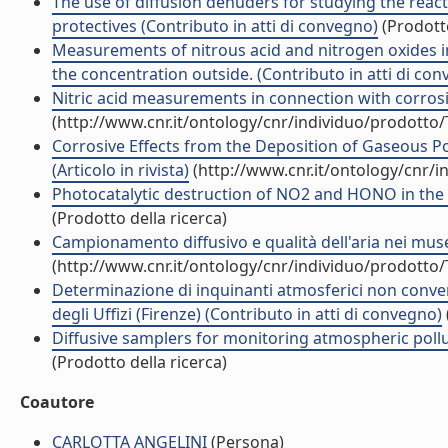
The use of diffusion denuders for studying the reacti
protectives (Contributo in atti di convegno)
(Prodotto
Measurements of nitrous acid and nitrogen oxides in 
the concentration outside. (Contributo in atti di co
Nitric acid measurements in connection with corrosion
(http://www.cnr.it/ontology/cnr/individuo/prodotto
Corrosive Effects from the Deposition of Gaseous Po
(Articolo in rivista)
(http://www.cnr.it/ontology/cnr/
Photocatalytic destruction of NO2 and HONO in the g
(Prodotto della ricerca)
Campionamento diffusivo e qualità dell'aria nei musei 
(http://www.cnr.it/ontology/cnr/individuo/prodotto
Determinazione di inquinanti atmosferici non conven
degli Uffizi (Firenze) (Contributo in atti di convegno)
Diffusive samplers for monitoring atmospheric polluti
(Prodotto della ricerca)
Coautore
CARLOTTA ANGELINI
(Persona)