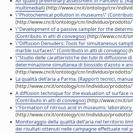
Air quality preliminary assessment in Pancevo II. (Ra
multimediali)
(http://www.cnr.it/ontology/cnr/indiv
\"Photochemical pollution in museums\" (Contributo 
(http://www.cnr.it/ontology/cnr/individuo/prodotto
\"Development of a passive sampler for the determin
(Contributo in atti di convegno)
(http://www.cnr.it/o
\"Diffusion Denuders: Tools for simultaneous sampli
marble surfaces\" (Contributo in atti di convegno)
(h
\"Studio delle caratteristiche dei tubi di diffusione
determinazione simultanea di biossido d'azoto e anid
(http://www.cnr.it/ontology/cnr/individuo/prodotto
La qualità dell'aria a Parma. (Rapporti tecnici, manu
(http://www.cnr.it/ontology/cnr/individuo/prodotto
A diffusion technique for the evaluation of surface r
(Contributo in atti di convegno)
(http://www.cnr.it/o
\"Formation of nitrous acid in museums: laboratory a
(http://www.cnr.it/ontology/cnr/individuo/prodotto
Monitoraggio della qualità dell'aria nel territorio lim
dei risultati ottenuti nelle campagne effettuate nel 