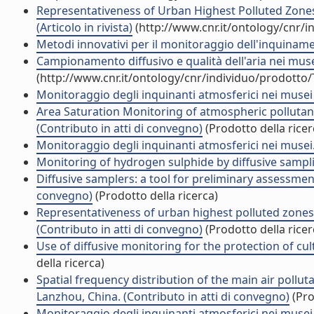
Representativeness of Urban Highest Polluted Zones fo
(Articolo in rivista)
(http://www.cnr.it/ontology/cnr/
Metodi innovativi per il monitoraggio dell'inquinamen
Campionamento diffusivo e qualità dell'aria nei musei 
(http://www.cnr.it/ontology/cnr/individuo/prodotto
Monitoraggio degli inquinanti atmosferici nei musei (A
Area Saturation Monitoring of atmospheric pollutan
(Contributo in atti di convegno)
(Prodotto della ricer
Monitoraggio degli inquinanti atmosferici nei musei.
Monitoring of hydrogen sulphide by diffusive samplin
Diffusive samplers: a tool for preliminary assessment.
convegno)
(Prodotto della ricerca)
Representativeness of urban highest polluted zones fo
(Contributo in atti di convegno)
(Prodotto della ricer
Use of diffusive monitoring for the protection of cul
della ricerca)
Spatial frequency distribution of the main air pollu
Lanzhou, China. (Contributo in atti di convegno)
(Pro
Monitoraggio degli inquinanti atmosferici nei musei 