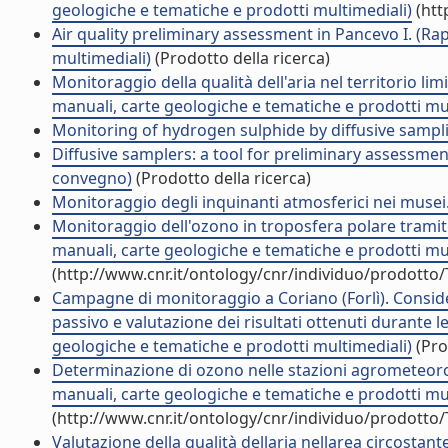
geologiche e tematiche e prodotti multimediali)
(htt
Air quality preliminary assessment in Pancevo I. (Rap
multimediali)
(Prodotto della ricerca)
Monitoraggio della qualità dell'aria nel territorio lim
manuali, carte geologiche e tematiche e prodotti mul
Monitoring of hydrogen sulphide by diffusive samplin
Diffusive samplers: a tool for preliminary assessment.
convegno)
(Prodotto della ricerca)
Monitoraggio degli inquinanti atmosferici nei musei.
Monitoraggio dell'ozono in troposfera polare tramite
manuali, carte geologiche e tematiche e prodotti mul
(http://www.cnr.it/ontology/cnr/individuo/prodotto
Campagne di monitoraggio a Coriano (Forlì). Consid
passivo e valutazione dei risultati ottenuti durante 
geologiche e tematiche e prodotti multimediali)
(Pro
Determinazione di ozono nelle stazioni agrometeorol
manuali, carte geologiche e tematiche e prodotti mul
(http://www.cnr.it/ontology/cnr/individuo/prodotto
Valutazione della qualità dellaria nellarea circosta