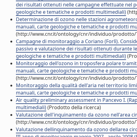
dei risultati ottenuti nelle campagne effettuate nel 
geologiche e tematiche e prodotti multimediali)
(htt
Determinazione di ozono nelle stazioni agrometeorol
manuali, carte geologiche e tematiche e prodotti mul
(http://www.cnr.it/ontology/cnr/individuo/prodotto
Campagne di monitoraggio a Coriano (Forlì). Consid
passivo e valutazione dei risultati ottenuti durante 
geologiche e tematiche e prodotti multimediali)
(Pro
Monitoraggio dell'ozono in troposfera polare tramite
manuali, carte geologiche e tematiche e prodotti mul
(http://www.cnr.it/ontology/cnr/individuo/prodotto
Monitoraggio della qualità dell'aria nel territorio lim
manuali, carte geologiche e tematiche e prodotti mul
Air quality preliminary assessment in Pancevo I. (Rap
multimediali)
(Prodotto della ricerca)
Valutazione dell'inquinamento da ozono nell'area circ
(http://www.cnr.it/ontology/cnr/individuo/prodotto
Valutazione dellinquinamento da ozono dellarea circ
III anno di monitoraggio maggio 2007 - aprile 2008 (