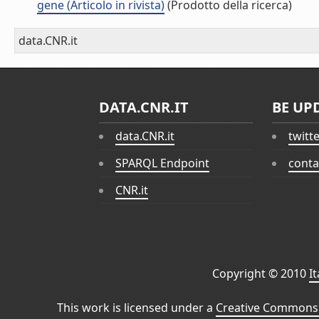
gene (Articolo in rivista)
(Prodotto della ricerca)
data.CNR.it
DATA.CNR.IT
BE UP
data.CNR.it
twitt
SPARQL Endpoint
conta
CNR.it
Copyright © 2010
I
This work is licensed under a
Creative Commons 