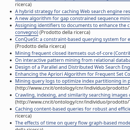
ricerca)
A hybrid strategy for caching Web search engine resu
A new algorithm for gap constrained sequence minin
Assigning identifiers to documents to enhance the clu
convegno)
(Prodotto della ricerca)
ConQueSt: a constraint-based querying system for ex
(Prodotto della ricerca)
Mining frequent closed itemsets out-of-core (Contrib
On interactive pattern mining from relational databa
Design of a Parallel and Distributed Web Search Engi
Enhancing the Apriori Algorithm for Frequent Set Co
Mining query logs to optimize index partitioning in 
(http://www.cnr.it/ontology/cnr/individuo/prodotto
Crawling, indexing, and similarity searching images 
(http://www.cnr.it/ontology/cnr/individuo/prodotto
Caching content-based queries for robust and efficie
ricerca)
The effects of time on query flow graph-based model
della ricerca)