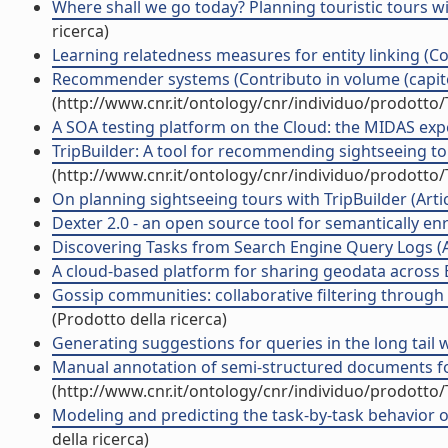
Where shall we go today? Planning touristic tours wit
ricerca)
Learning relatedness measures for entity linking (Co
Recommender systems (Contributo in volume (capito
(http://www.cnr.it/ontology/cnr/individuo/prodotto
A SOA testing platform on the Cloud: the MIDAS expe
TripBuilder: A tool for recommending sightseeing tou
(http://www.cnr.it/ontology/cnr/individuo/prodotto
On planning sightseeing tours with TripBuilder (Artico
Dexter 2.0 - an open source tool for semantically enr
Discovering Tasks from Search Engine Query Logs (Art
A cloud-based platform for sharing geodata across Eu
Gossip communities: collaborative filtering through 
(Prodotto della ricerca)
Generating suggestions for queries in the long tail wi
Manual annotation of semi-structured documents for 
(http://www.cnr.it/ontology/cnr/individuo/prodotto
Modeling and predicting the task-by-task behavior o
della ricerca)