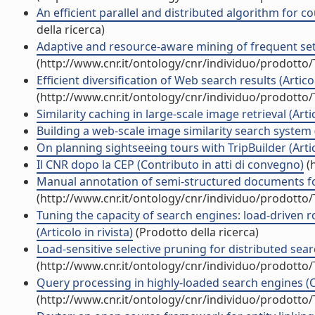
An efficient parallel and distributed algorithm for c
della ricerca)
Adaptive and resource-aware mining of frequent sets
(http://www.cnr.it/ontology/cnr/individuo/prodotto
Efficient diversification of Web search results (Articol
(http://www.cnr.it/ontology/cnr/individuo/prodotto
Similarity caching in large-scale image retrieval (Artic
Building a web-scale image similarity search system (A
On planning sightseeing tours with TripBuilder (Artico
Il CNR dopo la CEP (Contributo in atti di convegno)
(h
Manual annotation of semi-structured documents for 
(http://www.cnr.it/ontology/cnr/individuo/prodotto
Tuning the capacity of search engines: load-driven 
(Articolo in rivista)
(Prodotto della ricerca)
Load-sensitive selective pruning for distributed sear
(http://www.cnr.it/ontology/cnr/individuo/prodotto
Query processing in highly-loaded search engines (C
(http://www.cnr.it/ontology/cnr/individuo/prodotto