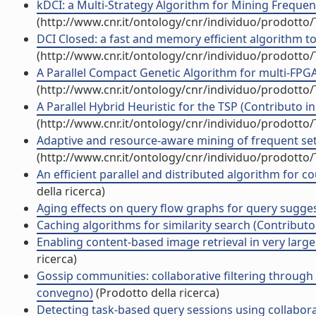
kDCI: a Multi-Strategy Algorithm for Mining Frequent
(http://www.cnr.it/ontology/cnr/individuo/prodotto
DCI Closed: a fast and memory efficient algorithm to
(http://www.cnr.it/ontology/cnr/individuo/prodotto
A Parallel Compact Genetic Algorithm for multi-FPGA 
(http://www.cnr.it/ontology/cnr/individuo/prodotto
A Parallel Hybrid Heuristic for the TSP (Contributo in
(http://www.cnr.it/ontology/cnr/individuo/prodotto
Adaptive and resource-aware mining of frequent sets
(http://www.cnr.it/ontology/cnr/individuo/prodotto
An efficient parallel and distributed algorithm for c
della ricerca)
Aging effects on query flow graphs for query sugges
Caching algorithms for similarity search (Contributo 
Enabling content-based image retrieval in very large d
ricerca)
Gossip communities: collaborative filtering through p
convegno)
(Prodotto della ricerca)
Detecting task-based query sessions using collabora