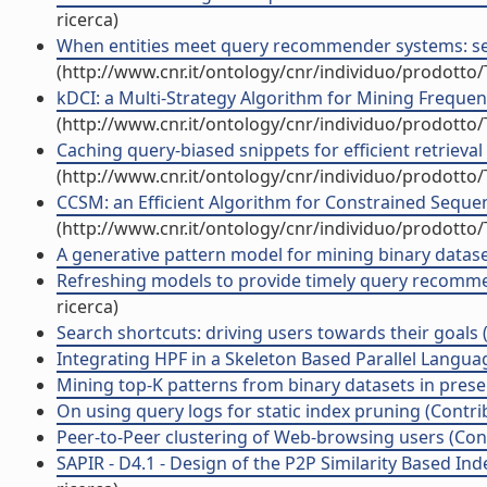
ricerca)
When entities meet query recommender systems: sem
(http://www.cnr.it/ontology/cnr/individuo/prodotto
kDCI: a Multi-Strategy Algorithm for Mining Frequent
(http://www.cnr.it/ontology/cnr/individuo/prodotto
Caching query-biased snippets for efficient retrieval
(http://www.cnr.it/ontology/cnr/individuo/prodotto
CCSM: an Efficient Algorithm for Constrained Sequ
(http://www.cnr.it/ontology/cnr/individuo/prodotto
A generative pattern model for mining binary dataset
Refreshing models to provide timely query recommen
ricerca)
Search shortcuts: driving users towards their goals 
Integrating HPF in a Skeleton Based Parallel Languag
Mining top-K patterns from binary datasets in presen
On using query logs for static index pruning (Contri
Peer-to-Peer clustering of Web-browsing users (Cont
SAPIR - D4.1 - Design of the P2P Similarity Based Ind