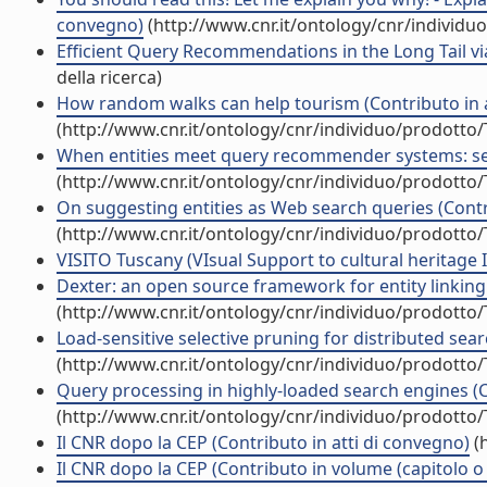
convegno)
(http://www.cnr.it/ontology/cnr/individ
Efficient Query Recommendations in the Long Tail vi
della ricerca)
How random walks can help tourism (Contributo in a
(http://www.cnr.it/ontology/cnr/individuo/prodotto
When entities meet query recommender systems: sem
(http://www.cnr.it/ontology/cnr/individuo/prodotto
On suggesting entities as Web search queries (Contr
(http://www.cnr.it/ontology/cnr/individuo/prodotto
VISITO Tuscany (VIsual Support to cultural heritage I
Dexter: an open source framework for entity linking 
(http://www.cnr.it/ontology/cnr/individuo/prodotto
Load-sensitive selective pruning for distributed sear
(http://www.cnr.it/ontology/cnr/individuo/prodotto
Query processing in highly-loaded search engines (C
(http://www.cnr.it/ontology/cnr/individuo/prodotto
Il CNR dopo la CEP (Contributo in atti di convegno)
(h
Il CNR dopo la CEP (Contributo in volume (capitolo o