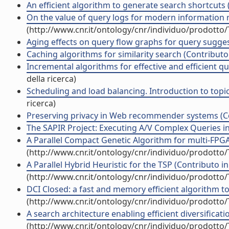
An efficient algorithm to generate search shortcuts
On the value of query logs for modern information re
(http://www.cnr.it/ontology/cnr/individuo/prodotto
Aging effects on query flow graphs for query sugges
Caching algorithms for similarity search (Contributo 
Incremental algorithms for effective and efficient 
della ricerca)
Scheduling and load balancing. Introduction to topi
ricerca)
Preserving privacy in Web recommender systems (Con
The SAPIR Project: Executing A/V Complex Queries in 
A Parallel Compact Genetic Algorithm for multi-FPGA 
(http://www.cnr.it/ontology/cnr/individuo/prodotto
A Parallel Hybrid Heuristic for the TSP (Contributo in
(http://www.cnr.it/ontology/cnr/individuo/prodotto
DCI Closed: a fast and memory efficient algorithm to
(http://www.cnr.it/ontology/cnr/individuo/prodotto
A search architecture enabling efficient diversificati
(http://www.cnr.it/ontology/cnr/individuo/prodotto