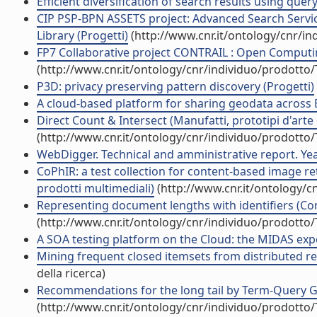
Efficient diversification of search results using quer
CIP PSP-BPN ASSETS project: Advanced Search Servic
Library (Progetti)
(http://www.cnr.it/ontology/cnr/i
FP7 Collaborative project CONTRAIL : Open Computing 
(http://www.cnr.it/ontology/cnr/individuo/prodotto
P3D: privacy preserving pattern discovery (Progetti)
A cloud-based platform for sharing geodata across Eu
Direct Count & Intersect (Manufatti, prototipi d'arte e
(http://www.cnr.it/ontology/cnr/individuo/prodotto
WebDigger. Technical and amministrative report. Year
CoPhIR: a test collection for content-based image ret
prodotti multimediali)
(http://www.cnr.it/ontology/c
Representing document lengths with identifiers (Con
(http://www.cnr.it/ontology/cnr/individuo/prodotto
A SOA testing platform on the Cloud: the MIDAS expe
Mining frequent closed itemsets from distributed rep
della ricerca)
Recommendations for the long tail by Term-Query Gr
(http://www.cnr.it/ontology/cnr/individuo/prodotto