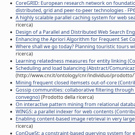
CoreGRID: European research network on foundations
distributed, grid and peer-to-peer technologies - FP6
A highly scalable parallel caching system for web sea
ricerca)
Design of a Parallel and Distributed Web Search Engi
Enhancing the Apriori Algorithm for Frequent Set Co
Where shall we go today? Planning touristic tours wit
ricerca)
Learning relatedness measures for entity linking (Co
Scheduling and load balancing (Abstract/Comunicazi
(http://www.cnr.it/ontology/cnr/individuo/prodotto
Mining frequent closed itemsets out-of-core (Contrib
Gossip communities: collaborative filtering through p
convegno)
(Prodotto della ricerca)
On interactive pattern mining from relational databa
WINGS: a parallel indexer for web contents (Contribu
Enabling content-based image retrieval in very large d
ricerca)
ConQueSt: a constraint-based querying system for ex