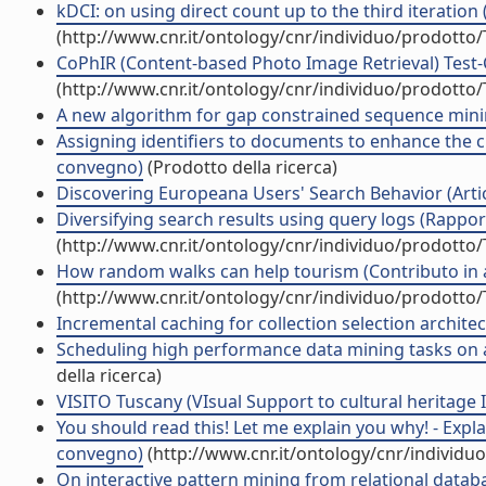
kDCI: on using direct count up to the third iteration 
(http://www.cnr.it/ontology/cnr/individuo/prodotto
CoPhIR (Content-based Photo Image Retrieval) Test-Col
(http://www.cnr.it/ontology/cnr/individuo/prodotto
A new algorithm for gap constrained sequence minin
Assigning identifiers to documents to enhance the clu
convegno)
(Prodotto della ricerca)
Discovering Europeana Users' Search Behavior (Artico
Diversifying search results using query logs (Rappor
(http://www.cnr.it/ontology/cnr/individuo/prodotto
How random walks can help tourism (Contributo in a
(http://www.cnr.it/ontology/cnr/individuo/prodotto
Incremental caching for collection selection architec
Scheduling high performance data mining tasks on a
della ricerca)
VISITO Tuscany (VIsual Support to cultural heritage I
You should read this! Let me explain you why! - Expl
convegno)
(http://www.cnr.it/ontology/cnr/individ
On interactive pattern mining from relational databa