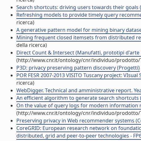
Search shortcuts: driving users towards their goals 
Refreshing models to provide timely query recommen
ricerca)
A generative pattern model for mining binary dataset
Mining frequent closed itemsets from distributed rep
della ricerca)
Direct Count & Intersect (Manufatti, prototipi d'arte e
(http://www.cnr.it/ontology/cnr/individuo/prodotto
P3D: privacy preserving pattern discovery (Progetti)
POR FESR 2007-2013 VISITO Tuscany project: VIsual S
ricerca)
WebDigger. Technical and amministrative report. Year
An efficient algorithm to generate search shortcuts
On the value of query logs for modern information re
(http://www.cnr.it/ontology/cnr/individuo/prodotto
Preserving privacy in Web recommender systems (Con
CoreGRID: European research network on foundations
distributed, grid and peer-to-peer technologies - FP6