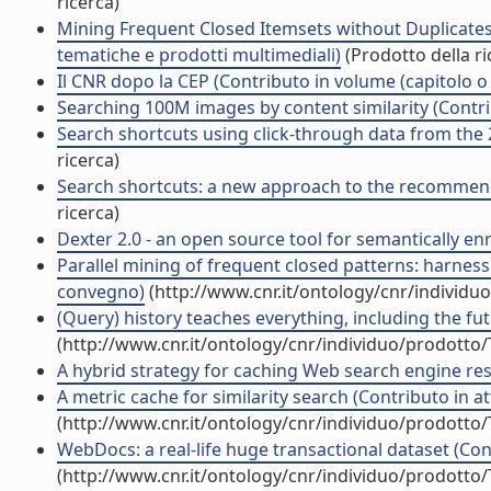
ricerca)
Mining Frequent Closed Itemsets without Duplicates 
tematiche e prodotti multimediali)
(Prodotto della ri
Il CNR dopo la CEP (Contributo in volume (capitolo o
Searching 100M images by content similarity (Contri
Search shortcuts using click-through data from the 
ricerca)
Search shortcuts: a new approach to the recommenda
ricerca)
Dexter 2.0 - an open source tool for semantically enr
Parallel mining of frequent closed patterns: harnes
convegno)
(http://www.cnr.it/ontology/cnr/individ
(Query) history teaches everything, including the fut
(http://www.cnr.it/ontology/cnr/individuo/prodotto
A hybrid strategy for caching Web search engine resu
A metric cache for similarity search (Contributo in a
(http://www.cnr.it/ontology/cnr/individuo/prodotto
WebDocs: a real-life huge transactional dataset (Con
(http://www.cnr.it/ontology/cnr/individuo/prodotto