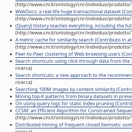
(http://www.cnr.it/ontology/cnr/individuo/prodotto
WebDocs: a real-life huge transactional dataset (Con
(http://www.cnr.it/ontology/cnr/individuo/prodotto
(Query) history teaches everything, including the fut
(http://www.cnr.it/ontology/cnr/individuo/prodotto
A metric cache for similarity search (Contributo in a
(http://www.cnr.it/ontology/cnr/individuo/prodotto
Peer-to-Peer clustering of Web-browsing users (Cont
Search shortcuts using click-through data from the 
ricerca)
Search shortcuts: a new approach to the recommenda
ricerca)
Searching 100M images by content similarity (Contri
Mining top-K patterns from binary datasets in presen
On using query logs for static index pruning (Contri
CCSM: an Efficient Algorithm for Constrained Sequ
(http://www.cnr.it/ontology/cnr/individuo/prodotto
Distributed mining of frequent closed itemsets: so
ricerca)