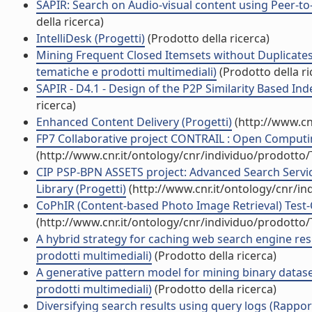
SAPIR: Search on Audio-visual content using Peer-to-
della ricerca)
IntelliDesk (Progetti)
(Prodotto della ricerca)
Mining Frequent Closed Itemsets without Duplicates 
tematiche e prodotti multimediali)
(Prodotto della ri
SAPIR - D4.1 - Design of the P2P Similarity Based Ind
ricerca)
Enhanced Content Delivery (Progetti)
(http://www.cn
FP7 Collaborative project CONTRAIL : Open Computing 
(http://www.cnr.it/ontology/cnr/individuo/prodotto
CIP PSP-BPN ASSETS project: Advanced Search Servic
Library (Progetti)
(http://www.cnr.it/ontology/cnr/i
CoPhIR (Content-based Photo Image Retrieval) Test-Col
(http://www.cnr.it/ontology/cnr/individuo/prodotto
A hybrid strategy for caching web search engine resu
prodotti multimediali)
(Prodotto della ricerca)
A generative pattern model for mining binary dataset
prodotti multimediali)
(Prodotto della ricerca)
Diversifying search results using query logs (Rappor