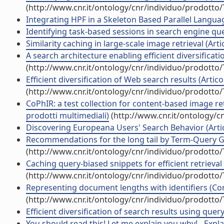
(http://www.cnr.it/ontology/cnr/individuo/prodotto
Integrating HPF in a Skeleton Based Parallel Languag
Identifying task-based sessions in search engine que
Similarity caching in large-scale image retrieval (Artic
A search architecture enabling efficient diversificati
(http://www.cnr.it/ontology/cnr/individuo/prodotto
Efficient diversification of Web search results (Articol
(http://www.cnr.it/ontology/cnr/individuo/prodotto
CoPhIR: a test collection for content-based image ret
prodotti multimediali)
(http://www.cnr.it/ontology/c
Discovering Europeana Users' Search Behavior (Artico
Recommendations for the long tail by Term-Query Gr
(http://www.cnr.it/ontology/cnr/individuo/prodotto
Caching query-biased snippets for efficient retrieval
(http://www.cnr.it/ontology/cnr/individuo/prodotto
Representing document lengths with identifiers (Con
(http://www.cnr.it/ontology/cnr/individuo/prodotto
Efficient diversification of search results using quer
You should read this! Let me explain you why! - Expl