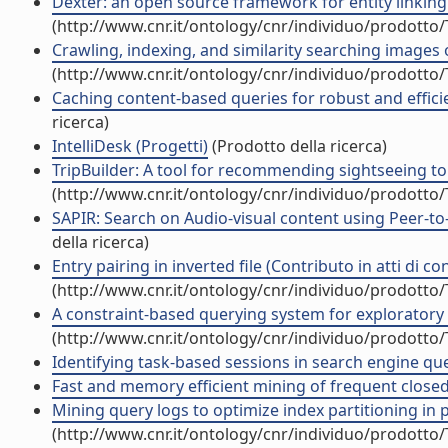
Dexter: an open source framework for entity linking 
(http://www.cnr.it/ontology/cnr/individuo/prodotto
Crawling, indexing, and similarity searching images 
(http://www.cnr.it/ontology/cnr/individuo/prodotto
Caching content-based queries for robust and efficie
ricerca)
IntelliDesk (Progetti)
(Prodotto della ricerca)
TripBuilder: A tool for recommending sightseeing tou
(http://www.cnr.it/ontology/cnr/individuo/prodotto
SAPIR: Search on Audio-visual content using Peer-to-
della ricerca)
Entry pairing in inverted file (Contributo in atti di c
(http://www.cnr.it/ontology/cnr/individuo/prodotto
A constraint-based querying system for exploratory pa
(http://www.cnr.it/ontology/cnr/individuo/prodotto
Identifying task-based sessions in search engine que
Fast and memory efficient mining of frequent closed i
Mining query logs to optimize index partitioning in 
(http://www.cnr.it/ontology/cnr/individuo/prodotto