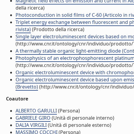
Magnetic field effects on emission and current in Alq
della ricerca)
Photoconduction in solid films of C-60 (Articolo in riv
Triplet energy exchange between fluorescent and pho
rivista)
(Prodotto della ricerca)
Single layer electroluminescent devices based on mol
(http://www.cnr.it/ontology/cnr/individuo/prodotto
A thermally stable organic light-emitting diode (Cont
Photophysics of an electrophosphorescent platinum(II)
(http://www.cnr.it/ontology/cnr/individuo/prodotto
Organic electroluminescent device with chromophor
Organic electroluminescent device based upon emissi
(Brevetto)
(http://www.cnr.it/ontology/cnr/individu
Coautore
ALBERTO GARULLI
(Persona)
GABRIELE GIRO
(Unità di personale interno)
DALIA VIRGILI
(Unità di personale esterno)
MASSIMO COCCHI
(Persona)