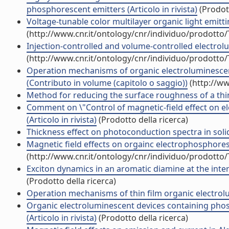
phosphorescent emitters (Articolo in rivista)
(Prodott
Voltage-tunable color multilayer organic light emittin
(http://www.cnr.it/ontology/cnr/individuo/prodotto
Injection-controlled and volume-controlled electrolum
(http://www.cnr.it/ontology/cnr/individuo/prodotto
Operation mechanisms of organic electroluminesce
(Contributo in volume (capitolo o saggio))
(http://ww
Method for reducing the surface roughness of a thin
Comment on \"Control of magnetic-field effect on el
(Articolo in rivista)
(Prodotto della ricerca)
Thickness effect on photoconduction spectra in solid f
Magnetic field effects on orgainc electrophosphoresc
(http://www.cnr.it/ontology/cnr/individuo/prodotto
Exciton dynamics in an aromatic diamine at the inter
(Prodotto della ricerca)
Operation mechanisms of thin film organic electrolum
Organic electroluminescent devices containing phos
(Articolo in rivista)
(Prodotto della ricerca)