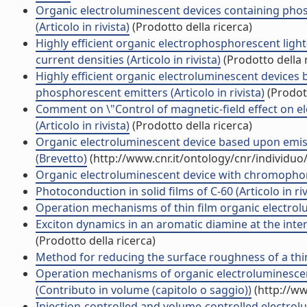
Organic electroluminescent devices containing phos
(Articolo in rivista)
(Prodotto della ricerca)
Highly efficient organic electrophosphorescent light
current densities (Articolo in rivista)
(Prodotto della 
Highly efficient organic electroluminescent device
phosphorescent emitters (Articolo in rivista)
(Prodott
Comment on \"Control of magnetic-field effect on el
(Articolo in rivista)
(Prodotto della ricerca)
Organic electroluminescent device based upon emissi
(Brevetto)
(http://www.cnr.it/ontology/cnr/individu
Organic electroluminescent device with chromophor
Photoconduction in solid films of C-60 (Articolo in riv
Operation mechanisms of thin film organic electrolum
Exciton dynamics in an aromatic diamine at the inter
(Prodotto della ricerca)
Method for reducing the surface roughness of a thin
Operation mechanisms of organic electroluminesce
(Contributo in volume (capitolo o saggio))
(http://ww
Injection-controlled and volume-controlled electrolum