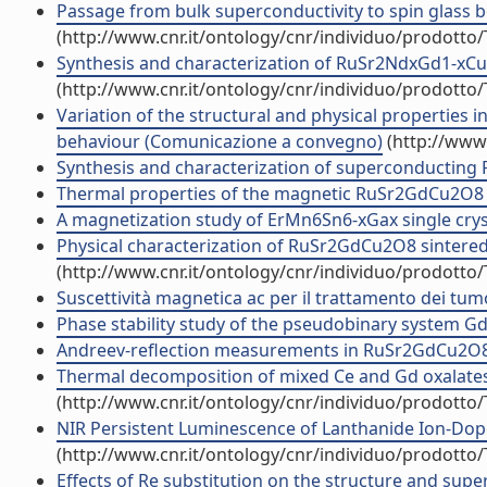
Passage from bulk superconductivity to spin glass
(http://www.cnr.it/ontology/cnr/individuo/prodotto
Synthesis and characterization of RuSr2NdxGd1-xCu2
(http://www.cnr.it/ontology/cnr/individuo/prodotto
Variation of the structural and physical properties 
behaviour (Comunicazione a convegno)
(http://www.
Synthesis and characterization of superconducting R
Thermal properties of the magnetic RuSr2GdCu2O8 su
A magnetization study of ErMn6Sn6-xGax single crystals
Physical characterization of RuSr2GdCu2O8 sintere
(http://www.cnr.it/ontology/cnr/individuo/prodotto
Suscettività magnetica ac per il trattamento dei tumor
Phase stability study of the pseudobinary system Gd2
Andreev-reflection measurements in RuSr2GdCu2O8 (A
Thermal decomposition of mixed Ce and Gd oxalates a
(http://www.cnr.it/ontology/cnr/individuo/prodotto
NIR Persistent Luminescence of Lanthanide Ion-Doped
(http://www.cnr.it/ontology/cnr/individuo/prodotto
Effects of Re substitution on the structure and supe