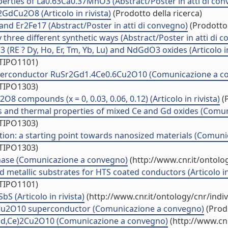
perties of La0.63Ca0.37MnO3 (Abstract/Poster in atti di co
GdCu2O8 (Articolo in rivista)
(Prodotto della ricerca)
 and Er2Fe17 (Abstract/Poster in atti di convegno)
(Prodotto 
hree different synthetic ways (Abstract/Poster in atti di 
RE ? Dy, Ho, Er, Tm, Yb, Lu) and NdGdO3 oxides (Articolo in
/TIPO1101)
superconductor RuSr2Gd1.4Ce0.6Cu2O10 (Comunicazione a c
/TIPO1303)
 compounds (x = 0, 0.03, 0.06, 0.12) (Articolo in rivista)
(P
 and thermal properties of mixed Ce and Gd oxides (Comu
/TIPO1303)
ition: a starting point towards nanosized materials (Comun
/TIPO1303)
phase (Comunicazione a convegno)
(http://www.cnr.it/ontol
d metallic substrates for HTS coated conductors (Articolo in 
/TIPO1101)
 (Articolo in rivista)
(http://www.cnr.it/ontology/cnr/ind
6Cu2O10 superconductor (Comunicazione a convegno)
(Prodo
Gd,Ce)2Cu2O10 (Comunicazione a convegno)
(http://www.cn