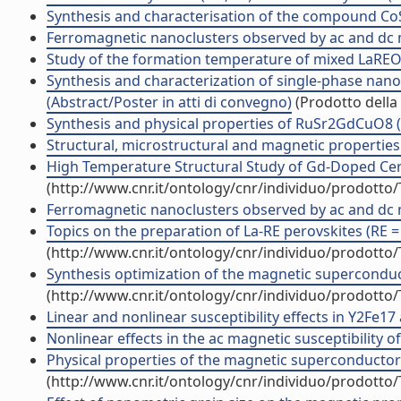
Synthesis and characterisation of the compound CoSbS
Ferromagnetic nanoclusters observed by ac and dc 
Study of the formation temperature of mixed LaREO(3)
Synthesis and characterization of single-phase nan
(Abstract/Poster in atti di convegno)
(Prodotto della 
Synthesis and physical properties of RuSr2GdCuO8 (Ar
Structural, microstructural and magnetic properties 
High Temperature Structural Study of Gd-Doped Ceria 
(http://www.cnr.it/ontology/cnr/individuo/prodotto
Ferromagnetic nanoclusters observed by ac and dc 
Topics on the preparation of La-RE perovskites (RE = 
(http://www.cnr.it/ontology/cnr/individuo/prodotto
Synthesis optimization of the magnetic supercondu
(http://www.cnr.it/ontology/cnr/individuo/prodotto
Linear and nonlinear susceptibility effects in Y2Fe17 
Nonlinear effects in the ac magnetic susceptibility of
Physical properties of the magnetic superconduct
(http://www.cnr.it/ontology/cnr/individuo/prodotto