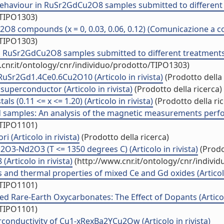
 behaviour in RuSr2GdCu2O8 samples submitted to differen
/TIPO1303)
O8 compounds (x = 0, 0.03, 0.06, 0.12) (Comunicazione a 
/TIPO1303)
in RuSr2GdCu2O8 samples submitted to different treatments: 
cnr.it/ontology/cnr/individuo/prodotto/TIPO1303)
uSr2Gd1.4Ce0.6Cu2O10 (Articolo in rivista)
(Prodotto della 
perconductor (Articolo in rivista)
(Prodotto della ricerca)
 (0.11 <= x <= 1.20) (Articolo in rivista)
(Prodotto della ric
d samples: An analysis of the magnetic measurements perfo
/TIPO1101)
i (Articolo in rivista)
(Prodotto della ricerca)
O3-Nd2O3 (T <= 1350 degrees C) (Articolo in rivista)
(Prodo
rticolo in rivista)
(http://www.cnr.it/ontology/cnr/indivi
nd thermal properties of mixed Ce and Gd oxides (Articolo 
/TIPO1101)
 Rare-Earth Oxycarbonates: The Effect of Dopants (Articolo
/TIPO1101)
rconductivity of Cu1-xRexBa2YCu2Ow (Articolo in rivista)