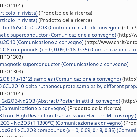
/TIPO1101)
icolo in rivista)
(Prodotto della ricerca)
icolo in rivista)
(Prodotto della ricerca)
ctor RuSr2GdCu2O8 (Contributo in atti di convegno)
(http:
gnetic superconductor (Comunicazione a convegno)
(http://
2Cu2O10 (Comunicazione a convegno)
(http://www.cnr.it/ont
O8 compounds (x = 0, 0.09, 0.18, 0.35) (Comunicazione a 
/TIPO1303)
O8 magnetic superconductor (Comunicazione a convegno)
/TIPO1303)
Cu2O8 (Ru-1212) samples (Comunicazione a convegno)
(http:
6Cu2O10-delta ruthenocuprate samples by different prepara
/TIPO1101)
f Gd2O3-Nd2O3 (Abstract/Poster in atti di convegno)
(http:
 (Comunicazione a convegno)
(Prodotto della ricerca)
 from High Resolution Transmission Electron Microscopy 
Gd2O3 - Nd2O3 (T 1300°C) (Comunicazione a convegno)
(Prodo
dxGd1-xCu2O8 compounds (x = 0, 0.09, 0.18, 0.35) (Comuni