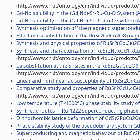
(http://www.cnr.it/ontology/cnr/individuo/prodotto
Gd-Nd solubility in the (Gd,Nd)-Sr-Ru-Cu-O System (Art
Gd-Nd solubility in the (Gd,Nd)-Sr-Ru-Cu-O system (Art
Synthesis optimization off the magnetic supercondu
Effect of Ca substitution in the RuSr2GdCu2O8 ma
Synthesis and physical properties of RuSr2(Gd,Ce)
Synthesis and characterization of RuSr2NdxGd1-xCu2
(http://www.cnr.it/ontology/cnr/individuo/prodotto
Ca substitution at the Sr sites in the RuSr2GdCu2
(http://www.cnr.it/ontology/cnr/individuo/prodotto
Linear and non linear ac susceptibility of RuSr2Gd
Comparative study and properties of RuSr2Gd1.4Ce0.
(http://www.cnr.it/ontology/cnr/individuo/prodotto
Low temperature (T<1300°C) phase stability study o
Synthetic routes in Ru-1222 superconducting phase
Orthorhombic lattice deformation of GdSr2RuCu2O8
Phase stability study of the pseudobinary system 
Superconducting and magnetic behaviour of RuSr2N