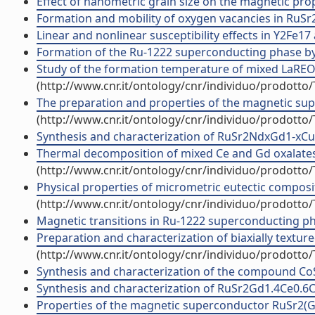
Effect of nanometric grain size on the magnetic pro
Formation and mobility of oxygen vacancies in RuSr2
Linear and nonlinear susceptibility effects in Y2Fe17
Formation of the Ru-1222 superconducting phase by t
Study of the formation temperature of mixed LaREO3 (
(http://www.cnr.it/ontology/cnr/individuo/prodotto
The preparation and properties of the magnetic 
(http://www.cnr.it/ontology/cnr/individuo/prodotto
Synthesis and characterization of RuSr2NdxGd1-xCu2O8
Thermal decomposition of mixed Ce and Gd oxalates
(http://www.cnr.it/ontology/cnr/individuo/prodotto
Physical properties of micrometric eutectic compos
(http://www.cnr.it/ontology/cnr/individuo/prodotto
Magnetic transitions in Ru-1222 superconducting 
Preparation and characterization of biaxially texture
(http://www.cnr.it/ontology/cnr/individuo/prodotto
Synthesis and characterization of the compound CoSbS
Synthesis and characterization of RuSr2Gd1.4Ce0.
Properties of the magnetic superconductor RuSr2(