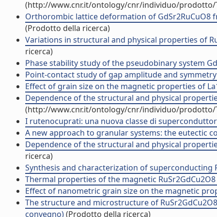
(http://www.cnr.it/ontology/cnr/individuo/prodotto
Orthorombic lattice deformation of GdSr2RuCuO8 from
(Prodotto della ricerca)
Variations in structural and physical properties of
ricerca)
Phase stability study of the pseudobinary system G
Point-contact study of gap amplitude and symmetry 
Effect of grain size on the magnetic properties of 
Dependence of the structural and physical properti
(http://www.cnr.it/ontology/cnr/individuo/prodotto
I rutenocuprati: una nuova classe di supercondutto
A new approach to granular systems: the eutectic 
Dependence of the structural and physical propert
ricerca)
Synthesis and characterization of superconductin
Thermal properties of the magnetic RuSr2GdCu2O8
Effect of nanometric grain size on the magnetic p
The structure and microstructure of RuSr2GdCu2O8 
convegno)
(Prodotto della ricerca)