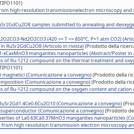
/TIPO1101)
 high-resolution transmissionelectron microscopy and x-ray
 RuSr2GdCu2O8 samples submitted to annealing and deoxygena
d2O2CO3-Nd2O2CO3 (420 <= T <= 850°C, P=1 atm CO2) (Articol
in RuSr2GdCu2O8 (Articolo in rivista)
(Prodotto della ricerc
La1-xCaxMnO3 manganites nanoparticles (Abstract/Poster in 
es of Ru-1212 compound on the thermal treatment and oxygen
/TIPO1101)
ri magnetici (Comunicazione a convegno)
(Prodotto della ric
composition (Comunicazione a convegno)
(Prodotto della ric
ies of Ru-1212 compound on the oxygen content and cation
g RuSr2Gd1.4Ce0.6Cu2O10 (Comunicazione a convegno)
(Prod
 superconductor (Comunicazione a convegno)
(Prodotto del
roperties of La0.63Ca0.37MnO3 manganites nanoparticles (
from high resolution transmission electron microscopy and