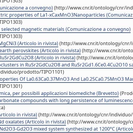
/TIPO1303)
municazione a convegno)
(http://www.cnr.it/ontology/cnr/in
ectric properties of La1-xCaxMnO3Nanoparticles (Comunica
/TIPO1303)
 of selected magnetic materials (Comunicazione a convegno)
/TIPO1303)
CNi3 (Articolo in rivista)
(http://www.cnr.it/ontology/cnr
earth perovskites (Articolo in rivista)
(http://www.cnr.it/ont
uSr2GdCu2O8 (Articolo in rivista)
(http://www.cnr.it/ontol
noclusters in RuSr2GdCu2O8 and RuSr2Gd1.6Ce0.4Cu2O10 
individuo/prodotto/TIPO1101)
roperties Of La0.63Ca0.37MnO3 And La0.25Ca0.75MnO3 Manga
/TIPO1301)
ica, per possibili applicazioni biomediche (Brevetto)
(Prodo
bonate compounds with long persistence of luminescence, 
ca)
ticolo in rivista)
(http://www.cnr.it/ontology/cnr/individu
oxalates (Articolo in rivista)
(http://www.cnr.it/ontology/
 Nd2O3-Gd2O3 mixed system synthesized at 1200°C (Articolo 