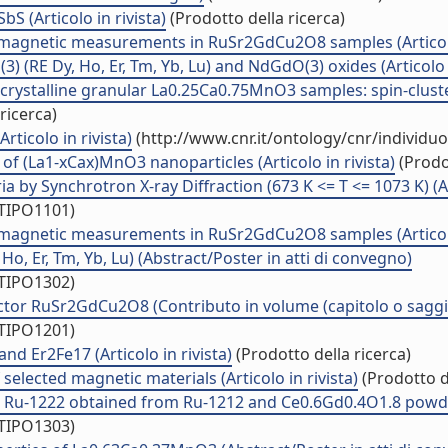
 (Articolo in rivista)
(Prodotto della ricerca)
magnetic measurements in RuSr2GdCu2O8 samples (Articolo 
 (RE Dy, Ho, Er, Tm, Yb, Lu) and NdGdO(3) oxides (Articolo i
ocrystalline granular La0.25Ca0.75MnO3 samples: spin-clust
ricerca)
ticolo in rivista)
(http://www.cnr.it/ontology/cnr/individ
of (La1-xCax)MnO3 nanoparticles (Articolo in rivista)
(Prodot
by Synchrotron X-ray Diffraction (673 K <= T <= 1073 K) (Art
/TIPO1101)
magnetic measurements in RuSr2GdCu2O8 samples (Articolo 
Ho, Er, Tm, Yb, Lu) (Abstract/Poster in atti di convegno)
/TIPO1302)
ctor RuSr2GdCu2O8 (Contributo in volume (capitolo o saggi
/TIPO1201)
and Er2Fe17 (Articolo in rivista)
(Prodotto della ricerca)
 selected magnetic materials (Articolo in rivista)
(Prodotto de
or Ru-1222 obtained from Ru-1212 and Ce0.6Gd0.4O1.8 pow
/TIPO1303)