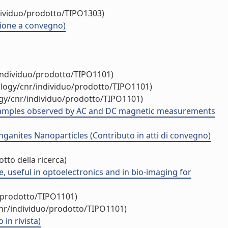
dividuo/prodotto/TIPO1303)
zione a convegno)
/individuo/prodotto/TIPO1101)
ology/cnr/individuo/prodotto/TIPO1101)
ogy/cnr/individuo/prodotto/TIPO1101)
samples observed by AC and DC magnetic measurements
nites Nanoparticles (Contributo in atti di convegno)
tto della ricerca)
useful in optoelectronics and in bio-imaging for
o/prodotto/TIPO1101)
cnr/individuo/prodotto/TIPO1101)
in rivista)