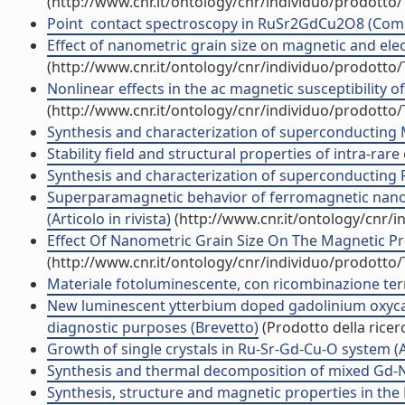
(http://www.cnr.it/ontology/cnr/individuo/prodotto
Point  contact spectroscopy in RuSr2GdCu2O8 (Co
Effect of nanometric grain size on magnetic and el
(http://www.cnr.it/ontology/cnr/individuo/prodotto
Nonlinear effects in the ac magnetic susceptibility
(http://www.cnr.it/ontology/cnr/individuo/prodotto
Synthesis and characterization of superconducting Mg
Stability field and structural properties of intra-rare 
Synthesis and characterization of superconducting R
Superparamagnetic behavior of ferromagnetic na
(Articolo in rivista)
(http://www.cnr.it/ontology/cnr/
Effect Of Nanometric Grain Size On The Magnetic P
(http://www.cnr.it/ontology/cnr/individuo/prodotto
Materiale fotoluminescente, con ricombinazione term
New luminescent ytterbium doped gadolinium oxycar
diagnostic purposes (Brevetto)
(Prodotto della ricer
Growth of single crystals in Ru-Sr-Gd-Cu-O system (Ar
Synthesis and thermal decomposition of mixed Gd-Nd 
Synthesis, structure and magnetic properties in the