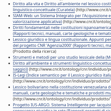
Diritto alla vita e Diritto all'ambiente nel lessico cos
linguistico-concettuale (Curatela)
(http://www.cnr.it
SIAM-Web: un Sistema Integrato per l'Acquisizione e l
valorizzazione applicativa)
(http://www.cnr.it/ontolo
Diritti fondamentali nelle costituzioni ispanoameric
(Rapporti tecnici, manuali, carte geologiche e temati
Lessico giuridico e lingua costituzionale. Appunti pe
del progetto CNR 'Agenzia2000' (Rapporti tecnici, ma
(Prodotto della ricerca)
Strumenti e metodi per uno studio lessicale della (Mo
Diritto all'ambiente e strumenti linguistico-concettu
saggio))
(http://www.cnr.it/ontology/cnr/individuo/
IS-Legi (Indice semantico per il Lessico giuridico ital
(http://www.cnr.it/ontology/cnr/individuo/prodotto
Lessico bolivariano nella costituzione venezuelana 
manuali, carte geologiche e tematiche e prodotti mul
(http://www.cnr.it/ontology/cnr/individuo/prodotto
Progetto IUS-ARGO. Sistema Intelligente per lacquisi
conoscenza giuridica in rete (Rapporti progetti di ri