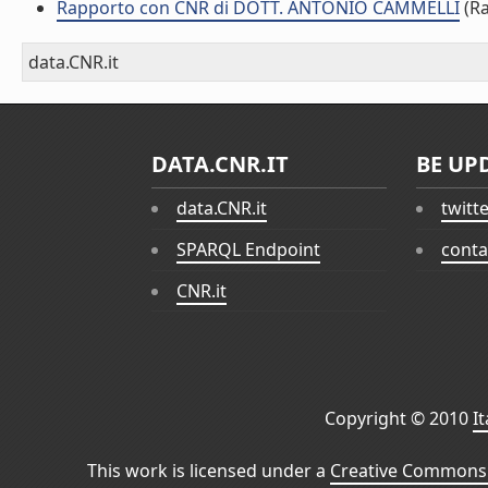
Rapporto con CNR di DOTT. ANTONIO CAMMELLI
(Ra
data.CNR.it
DATA.CNR.IT
BE UP
data.CNR.it
twitt
SPARQL Endpoint
conta
CNR.it
Copyright © 2010
I
This work is licensed under a
Creative Commons 