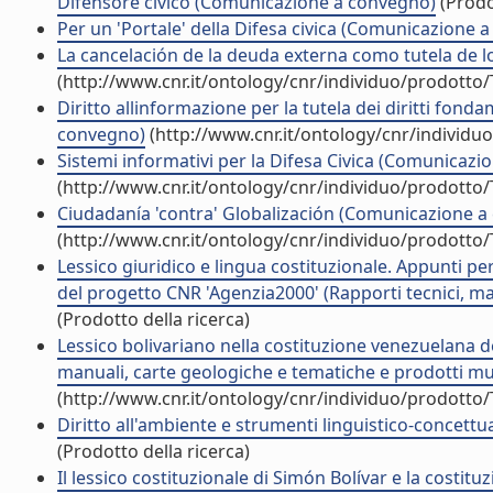
Difensore civico (Comunicazione a convegno)
(Prodo
Per un 'Portale' della Difesa civica (Comunicazione 
La cancelación de la deuda externa como tutela de
(http://www.cnr.it/ontology/cnr/individuo/prodotto
Diritto allinformazione per la tutela dei diritti fond
convegno)
(http://www.cnr.it/ontology/cnr/individ
Sistemi informativi per la Difesa Civica (Comunicaz
(http://www.cnr.it/ontology/cnr/individuo/prodotto
Ciudadanía 'contra' Globalización (Comunicazione a
(http://www.cnr.it/ontology/cnr/individuo/prodotto
Lessico giuridico e lingua costituzionale. Appunti pe
del progetto CNR 'Agenzia2000' (Rapporti tecnici, ma
(Prodotto della ricerca)
Lessico bolivariano nella costituzione venezuelana 
manuali, carte geologiche e tematiche e prodotti mul
(http://www.cnr.it/ontology/cnr/individuo/prodotto
Diritto all'ambiente e strumenti linguistico-concettua
(Prodotto della ricerca)
Il lessico costituzionale di Simón Bolívar e la costi