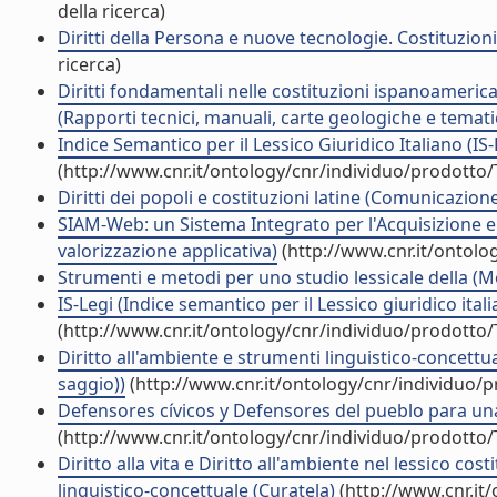
della ricerca)
Diritti della Persona e nuove tecnologie. Costituzio
ricerca)
Diritti fondamentali nelle costituzioni ispanoameric
(Rapporti tecnici, manuali, carte geologiche e temati
Indice Semantico per il Lessico Giuridico Italiano (
(http://www.cnr.it/ontology/cnr/individuo/prodotto
Diritti dei popoli e costituzioni latine (Comunicazio
SIAM-Web: un Sistema Integrato per l'Acquisizione e l
valorizzazione applicativa)
(http://www.cnr.it/ontolo
Strumenti e metodi per uno studio lessicale della (Mo
IS-Legi (Indice semantico per il Lessico giuridico ital
(http://www.cnr.it/ontology/cnr/individuo/prodotto
Diritto all'ambiente e strumenti linguistico-concettu
saggio))
(http://www.cnr.it/ontology/cnr/individuo/
Defensores cívicos y Defensores del pueblo para un
(http://www.cnr.it/ontology/cnr/individuo/prodotto
Diritto alla vita e Diritto all'ambiente nel lessico cos
linguistico-concettuale (Curatela)
(http://www.cnr.it