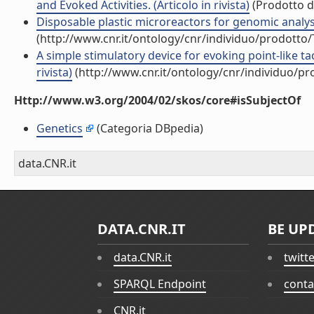
and Evoked Activities. (Articolo in rivista)
(Prodotto de
Disposable plastic microreactors for genomic analyse
(http://www.cnr.it/ontology/cnr/individuo/prodotto
A simple stimulatory device for evoking point-like tact
rivista)
(http://www.cnr.it/ontology/cnr/individuo/p
Http://www.w3.org/2004/02/skos/core#isSubjectOf
Genetics
(Categoria DBpedia)
data.CNR.it
DATA.CNR.IT
BE UP
data.CNR.it
twitt
SPARQL Endpoint
conta
CNR.it