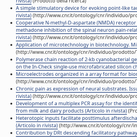
rivista)
(Prodotto della ricerca)
A simple stimulatory device for evoking point-like tact
rivista)
(http://www.cnr.it/ontology/cnr/individuo/p
Cooperative N-methyl-D-aspartate (NMDA) receptor
methadone inhibition of the spinal neuron pain-relate
rivista)
(http://www.cnr.it/ontology/cnr/individuo/p
Application of microtechnology in biotechnology. Micr
(http://www.cnr.it/ontology/cnr/individuo/prodotto
Polymerase chain reaction of 2-kb cyanobacterial
on the In-Check single-use microfabricated silicon chip
Microelectrodes organized in a array format for biomo
(http://www.cnr.it/ontology/cnr/individuo/prodotto
Chronic pain as expression of neural substrates. Is
rivista)
(http://www.cnr.it/ontology/cnr/individuo/p
Development of a multiplex PCR assay for the identi
from milk and dairy products (Articolo in rivista)
(Pro
Heterotopic inputs facilitate posttimulus afterdisch
(Articolo in rivista)
(http://www.cnr.it/ontology/cnr/
Contribution by DRt descending facilitatory pathways