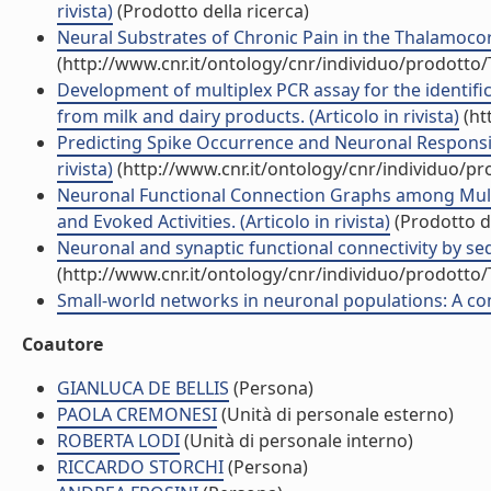
rivista)
(Prodotto della ricerca)
Neural Substrates of Chronic Pain in the Thalamocortic
(http://www.cnr.it/ontology/cnr/individuo/prodotto
Development of multiplex PCR assay for the identifi
from milk and dairy products. (Articolo in rivista)
(ht
Predicting Spike Occurrence and Neuronal Responsi
rivista)
(http://www.cnr.it/ontology/cnr/individuo/p
Neuronal Functional Connection Graphs among Mult
and Evoked Activities. (Articolo in rivista)
(Prodotto de
Neuronal and synaptic functional connectivity by se
(http://www.cnr.it/ontology/cnr/individuo/prodotto
Small-world networks in neuronal populations: A comp
Coautore
GIANLUCA DE BELLIS
(Persona)
PAOLA CREMONESI
(Unità di personale esterno)
ROBERTA LODI
(Unità di personale interno)
RICCARDO STORCHI
(Persona)