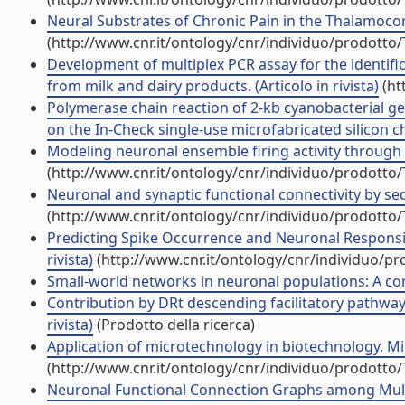
Neural Substrates of Chronic Pain in the Thalamocortic
(http://www.cnr.it/ontology/cnr/individuo/prodotto
Development of multiplex PCR assay for the identifi
from milk and dairy products. (Articolo in rivista)
(ht
Polymerase chain reaction of 2-kb cyanobacterial
on the In-Check single-use microfabricated silicon chip
Modeling neuronal ensemble firing activity through 
(http://www.cnr.it/ontology/cnr/individuo/prodotto
Neuronal and synaptic functional connectivity by se
(http://www.cnr.it/ontology/cnr/individuo/prodotto
Predicting Spike Occurrence and Neuronal Responsi
rivista)
(http://www.cnr.it/ontology/cnr/individuo/p
Small-world networks in neuronal populations: A comp
Contribution by DRt descending facilitatory pathways
rivista)
(Prodotto della ricerca)
Application of microtechnology in biotechnology. Micr
(http://www.cnr.it/ontology/cnr/individuo/prodotto
Neuronal Functional Connection Graphs among Mult