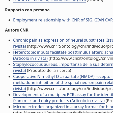
Rapporto con persona
Employment relationship with CNR of SIG. GIAN C
Autore CNR
Chronic pain as expression of neural substrates. Is
rivista)
(http://www.cnr.it/ontology/cnr/individuo/p
Heterotopic inputs facilitate posttimulus afterdisch
(Articolo in rivista)
(http://www.cnr.it/ontology/cnr/
Staphylococcus aureus. Importanza della sua determi
rivista)
(Prodotto della ricerca)
Cooperative N-methyl-D-aspartate (NMDA) receptor
methadone inhibition of the spinal neuron pain-relate
rivista)
(http://www.cnr.it/ontology/cnr/individuo/p
Development of a multiplex PCR assay for the identi
from milk and dairy products (Articolo in rivista)
(Pro
Microelectrodes organized in a array format for biomo
(http://www.cnr.it/ontology/cnr/individuo/prodotto