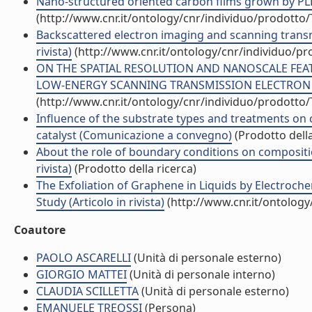
Nano-structured oriented carbon films grown by PLD
(http://www.cnr.it/ontology/cnr/individuo/prodotto
Backscattered electron imaging and scanning transmi
rivista)
(http://www.cnr.it/ontology/cnr/individuo/p
ON THE SPATIAL RESOLUTION AND NANOSCALE FEA
LOW-ENERGY SCANNING TRANSMISSION ELECTRON MIC
(http://www.cnr.it/ontology/cnr/individuo/prodotto
Influence of the substrate types and treatments on
catalyst (Comunicazione a convegno)
(Prodotto della
About the role of boundary conditions on compositi
rivista)
(Prodotto della ricerca)
The Exfoliation of Graphene in Liquids by Electroch
Study (Articolo in rivista)
(http://www.cnr.it/ontolog
Coautore
PAOLO ASCARELLI
(Unità di personale esterno)
GIORGIO MATTEI
(Unità di personale interno)
CLAUDIA SCILLETTA
(Unità di personale esterno)
EMANUELE TREOSSI
(Persona)