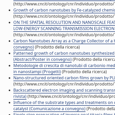
(http://www.cnr.it/ontology/cnr/individuo/prodotto
Growth of carbon nanotubes by Fe-catalyzed chemical
(http://www.cnr.it/ontology/cnr/individuo/prodotto
ON THE SPATIAL RESOLUTION AND NANOSCALE FEA
LOW-ENERGY SCANNING TRANSMISSION ELECTRON MIC
(http://www.cnr.it/ontology/cnr/individuo/prodotto
Carbon Nanotubes Array as a Charge Collector of a H
convegno)
(Prodotto della ricerca)
Patterned growth of carbon nanotubes synthesized b
(Abstract/Poster in convegno)
(Prodotto della ricerc
Metodologie di crescita di nanotubi di carbonio med
in nanostampi (Progetti)
(Prodotto della ricerca)
Nano-structured oriented carbon films grown by PLD
(http://www.cnr.it/ontology/cnr/individuo/prodotto
Backscattered electron imaging and scanning transmi
rivista)
(http://www.cnr.it/ontology/cnr/individuo/p
Influence of the substrate types and treatments on
catalyst (Comunicazione a convegno)
(Prodotto della
Single-step preparation of inverse opal titania films 