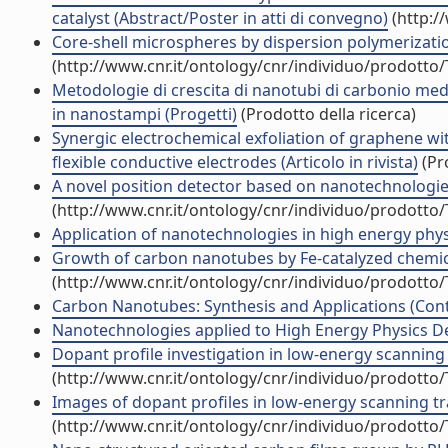
catalyst (Abstract/Poster in atti di convegno)
(http:/
Core-shell microspheres by dispersion polymerization
(http://www.cnr.it/ontology/cnr/individuo/prodotto
Metodologie di crescita di nanotubi di carbonio med
in nanostampi (Progetti)
(Prodotto della ricerca)
Synergic electrochemical exfoliation of graphene wi
flexible conductive electrodes (Articolo in rivista)
(Pro
A novel position detector based on nanotechnologies:
(http://www.cnr.it/ontology/cnr/individuo/prodotto
Application of nanotechnologies in high energy physic
Growth of carbon nanotubes by Fe-catalyzed chemical
(http://www.cnr.it/ontology/cnr/individuo/prodotto
Carbon Nanotubes: Synthesis and Applications (Contr
Nanotechnologies applied to High Energy Physics Det
Dopant profile investigation in low-energy scanning 
(http://www.cnr.it/ontology/cnr/individuo/prodotto
Images of dopant profiles in low-energy scanning tra
(http://www.cnr.it/ontology/cnr/individuo/prodotto