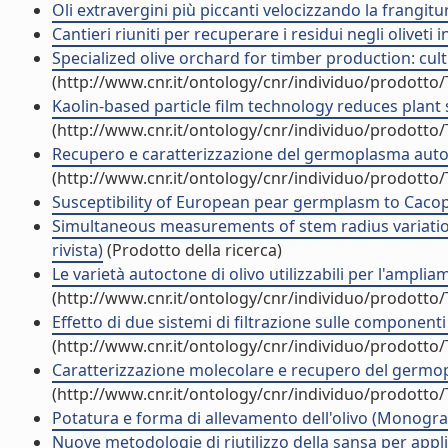
Oli extravergini più piccanti velocizzando la frangitura
Cantieri riuniti per recuperare i residui negli oliveti in
Specialized olive orchard for timber production: cult
(http://www.cnr.it/ontology/cnr/individuo/prodotto
Kaolin-based particle film technology reduces plant st
(http://www.cnr.it/ontology/cnr/individuo/prodotto
Recupero e caratterizzazione del germoplasma autocto
(http://www.cnr.it/ontology/cnr/individuo/prodotto
Susceptibility of European pear germplasm to Cacopsy
Simultaneous measurements of stem radius variation 
rivista)
(Prodotto della ricerca)
Le varietà autoctone di olivo utilizzabili per l'amp
(http://www.cnr.it/ontology/cnr/individuo/prodotto
Effetto di due sistemi di filtrazione sulle componenti 
(http://www.cnr.it/ontology/cnr/individuo/prodotto
Caratterizzazione molecolare e recupero del germopla
(http://www.cnr.it/ontology/cnr/individuo/prodotto
Potatura e forma di allevamento dell'olivo (Monografi
Nuove metodologie di riutilizzo della sansa per app