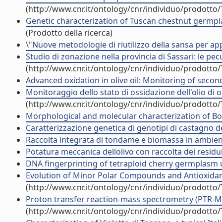
(http://www.cnr.it/ontology/cnr/individuo/prodotto
Genetic characterization of Tuscan chestnut germpla
(Prodotto della ricerca)
\"Nuove metodologie di riutilizzo della sansa per appli
Studio di zonazione nella provincia di Sassari: le pe
(http://www.cnr.it/ontology/cnr/individuo/prodotto
Advanced oxidation in olive oil: Monitoring of secon
Monitoraggio dello stato di ossidazione dell'olio di o
(http://www.cnr.it/ontology/cnr/individuo/prodotto
Morphological and molecular characterization of Bova o
Caratterizzazione genetica di genotipi di castagno de
Raccolta integrata di tondame e biomassa in ambie
Potatura meccanica dellolivo con raccolta dei residu
DNA fingerprinting of tetraploid cherry germplasm us
Evolution of Minor Polar Compounds and Antioxidant C
(http://www.cnr.it/ontology/cnr/individuo/prodotto
Proton transfer reaction-mass spectrometry (PTR-MS) h
(http://www.cnr.it/ontology/cnr/individuo/prodotto