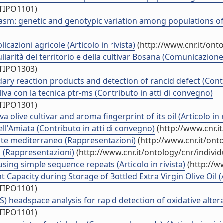
/TIPO1101)
sm: genetic and genotypic variation among populations of t
cazioni agricole (Articolo in rivista)
(http://www.cnr.it/ont
culiarità del territorio e della cultivar Bosana (Comunicazio
/TIPO1303)
dary reaction products and detection of rancid defect (Contr
liva con la tecnica ptr-ms (Contributo in atti di convegno)
/TIPO1301)
live cultivar and aroma fingerprint of its oil (Articolo in r
ll'Amiata (Contributo in atti di convegno)
(http://www.cnr.i
nte mediterraneo (Rappresentazioni)
(http://www.cnr.it/ont
i (Rappresentazioni)
(http://www.cnr.it/ontology/cnr/indiv
ing simple sequence repeats (Articolo in rivista)
(http://w
apacity during Storage of Bottled Extra Virgin Olive Oil (Ar
/TIPO1101)
eadspace analysis for rapid detection of oxidative alteration
/TIPO1101)