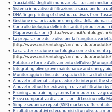
Tracciabilità degli olii monovarietali toscani mediant
Sistema innovativo di filtrazione a sacco per lolio dol
DNA fingerprinting of chestnut cultivars from Tuscan
Gestione e valorizzazione energetica della biomass
Controllo biologico delle infestanti: il pirodiserbo in
(Rappresentazioni)
(http://www.cnr.it/ontology/cnr
La preparazione delle olive per la frangitura: varie
(http://www.cnr.it/ontology/cnr/individuo/prodotto
La caratterizzazione morfologica come strumento per
(http://www.cnr.it/ontology/cnr/individuo/prodotto
Potatura e forme d'allevamento dell'olivo (Monografia
Integrating olive grove maintenance and energy biom
Monitoraggio in linea dello spazio di testa di oli di 
A novel mathematical procedure to interpret the stem r
A novel method for extravirgin olive oil filtration b
Pruning and training systems for modern olive growi
Prova comparativa di alcuni cloni di Leccino nella 
Simple sequence repeat (SSR) markers differentiate T
Risultati produttivi ed economici di un oliveto a mono