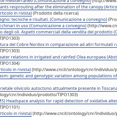
ente mediterraneo (Comunicazione a convegno)
(http://www.
nts resprouting after the elimination of the canopy (Articolo
ticolo in rivista)
(Prodotto della ricerca)
legno: tecniche e risultati. (Comunicazione a convegno)
(Prod
macchinari in uso (Comunicazione a convegno)
(http://www.cn
lio degli oli. Aspetti commerciali della vendita del prodott
/TIPO1303)
icoltura del Cobre Nordox in comparazione ad altri formulat
/TIPO1303)
ater relations in irrigated and rainfed Olea europaea (Abs
/TIPO1304)
icolo in rivista)
(http://www.cnr.it/ontology/cnr/individuo
m: genetic and genotypic variation among populations of thr
arietale olivicolo autoctono attualmente presente in Toscan
ology/cnr/individuo/prodotto/TIPO1303)
eadspace analysis for rapid detection of oxidative alteratio
/TIPO1101)
icolo in rivista)
(http://www.cnr.it/ontology/cnr/individuo