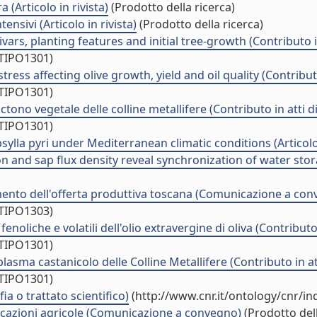
 (Articolo in rivista)
(Prodotto della ricerca)
tensivi (Articolo in rivista)
(Prodotto della ricerca)
ivars, planting features and initial tree-growth (Contributo 
/TIPO1301)
ress affecting olive growth, yield and oil quality (Contribut
/TIPO1301)
no vegetale delle colline metallifere (Contributo in atti 
/TIPO1301)
lla pyri under Mediterranean climatic conditions (Articolo 
and sap flux density reveal synchronization of water storag
liamento dell'offerta produttiva toscana (Comunicazione a co
/TIPO1303)
fenoliche e volatili dell'olio extravergine di oliva (Contribut
/TIPO1301)
sma castanicolo delle Colline Metallifere (Contributo in at
/TIPO1301)
a o trattato scientifico)
(http://www.cnr.it/ontology/cnr/i
licazioni agricole (Comunicazione a convegno)
(Prodotto dell