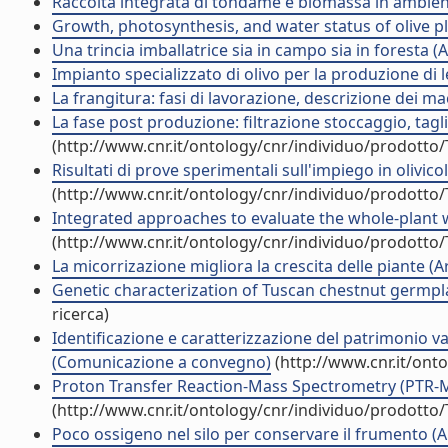
Raccolta integrata di tondame e biomassa in ambi
Growth, photosynthesis, and water status of olive pla
Una trincia imballatrice sia in campo sia in foresta (Ar
Impianto specializzato di olivo per la produzione di 
La frangitura: fasi di lavorazione, descrizione dei 
La fase post produzione: filtrazione stoccaggio, tag
(http://www.cnr.it/ontology/cnr/individuo/prodotto
Risultati di prove sperimentali sull'impiego in oliv
(http://www.cnr.it/ontology/cnr/individuo/prodotto
Integrated approaches to evaluate the whole-plant w
(http://www.cnr.it/ontology/cnr/individuo/prodotto
La micorrizazione migliora la crescita delle piante (Art
Genetic characterization of Tuscan chestnut germplas
ricerca)
Identificazione e caratterizzazione del patrimonio v
(Comunicazione a convegno)
(http://www.cnr.it/ont
Proton Transfer Reaction-Mass Spectrometry (PTR-MS) H
(http://www.cnr.it/ontology/cnr/individuo/prodotto
Poco ossigeno nel silo per conservare il frumento (Art