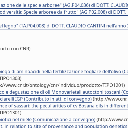
azione delle specie arboree" (AG.P04.036) di DOTT. CLAUDI
diversità: Specie arboree da frutto" (AG.P02.008) di DOTT
l legno" (TA.P04.008) di DOTT. CLAUDIO CANTINI nell'anno
orto con CNR)
piego di aminoacidi nella fertilizzazione fogliare dell'olivo
/TIPO1303)
p://www.cnr.it/ontology/cnr/individuo/prodotto/TIPO1201)
ico e degustazione di oli Monovarietali autoctoni toscani 
ciarelli IGP (Contributo in atti di convegno)
(http://www.cnr.
nce of sassari: the peculiarities of cv Bosana oils in differe
/TIPO1301)
biotici nel miele (Comunicazione a convegno)
(http://www.cn
. in relation to site of provenance and population genetics (