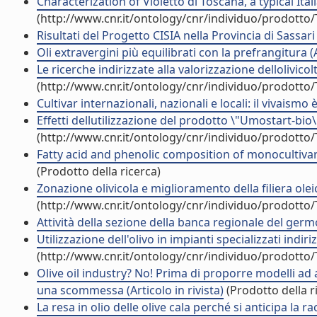
Characterization of Violetto di Toscana, a typical Itali
(http://www.cnr.it/ontology/cnr/individuo/prodotto
Risultati del Progetto CISIA nella Provincia di Sass
Oli extravergini più equilibrati con la prefrangitura (A
Le ricerche indirizzate alla valorizzazione delloliv
(http://www.cnr.it/ontology/cnr/individuo/prodotto
Cultivar internazionali, nazionali e locali: il vivais
Effetti dellutilizzazione del prodotto \"Umostart-bio
(http://www.cnr.it/ontology/cnr/individuo/prodotto
Fatty acid and phenolic composition of monocultivar 
(Prodotto della ricerca)
Zonazione olivicola e miglioramento della filiera oleic
(http://www.cnr.it/ontology/cnr/individuo/prodotto
Attività della sezione della banca regionale del ger
Utilizzazione dell'olivo in impianti specializzati indi
(http://www.cnr.it/ontology/cnr/individuo/prodotto
Olive oil industry? No! Prima di proporre modelli ad a
una scommessa (Articolo in rivista)
(Prodotto della r
La resa in olio delle olive cala perché si anticipa la rac