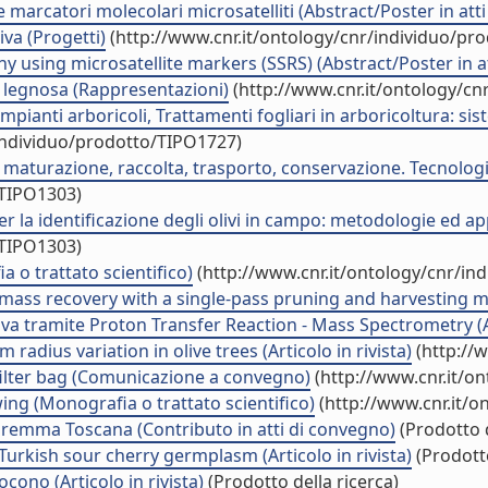
e marcatori molecolari microsatelliti (Abstract/Poster in att
iva (Progetti)
(http://www.cnr.it/ontology/cnr/individuo/pr
y using microsatellite markers (SSRS) (Abstract/Poster in a
a legnosa (Rappresentazioni)
(http://www.cnr.it/ontology/cn
 impianti arboricoli, Trattamenti fogliari in arboricoltura: s
/individuo/prodotto/TIPO1727)
tà, maturazione, raccolta, trasporto, conservazione. Tecnolo
/TIPO1303)
 la identificazione degli olivi in campo: metodologie ed a
/TIPO1303)
 o trattato scientifico)
(http://www.cnr.it/ontology/cnr/in
ass recovery with a single-pass pruning and harvesting mac
oliva tramite Proton Transfer Reaction - Mass Spectrometry (Ar
adius variation in olive trees (Articolo in rivista)
(http://
y filter bag (Comunicazione a convegno)
(http://www.cnr.it/o
ng (Monografia o trattato scientifico)
(http://www.cnr.it/o
Maremma Toscana (Contributo in atti di convegno)
(Prodotto d
urkish sour cherry germplasm (Articolo in rivista)
(Prodotto
cono (Articolo in rivista)
(Prodotto della ricerca)