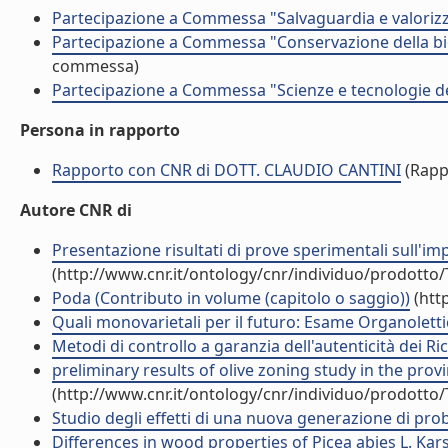
Partecipazione a Commessa "Salvaguardia e valorizz
Partecipazione a Commessa "Conservazione della bio
commessa)
Partecipazione a Commessa "Scienze e tecnologie de
Persona in rapporto
Rapporto con CNR di DOTT. CLAUDIO CANTINI
(Rapp
Autore CNR di
Presentazione risultati di prove sperimentali sull'im
(http://www.cnr.it/ontology/cnr/individuo/prodotto
Poda (Contributo in volume (capitolo o saggio))
(htt
Quali monovarietali per il futuro: Esame Organolett
Metodi di controllo a garanzia dell'autenticità dei Ric
preliminary results of olive zoning study in the provi
(http://www.cnr.it/ontology/cnr/individuo/prodotto
Studio degli effetti di una nuova generazione di pro
Differences in wood properties of Picea abies L. Karst