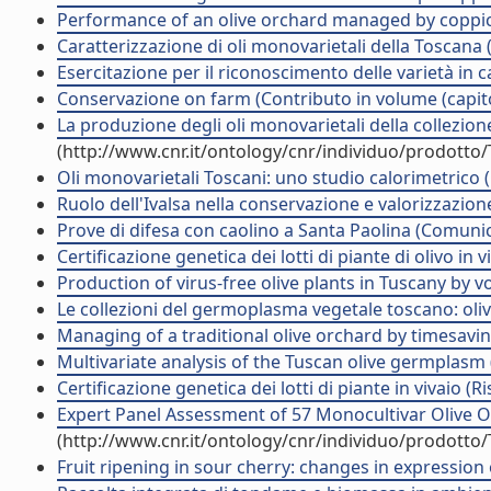
Performance of an olive orchard managed by coppicing
Caratterizzazione di oli monovarietali della Toscana 
Esercitazione per il riconoscimento delle varietà i
Conservazione on farm (Contributo in volume (capito
La produzione degli oli monovarietali della collezio
(http://www.cnr.it/ontology/cnr/individuo/prodotto
Oli monovarietali Toscani: uno studio calorimetrico (
Ruolo dell'Ivalsa nella conservazione e valorizzazio
Prove di difesa con caolino a Santa Paolina (Comun
Certificazione genetica dei lotti di piante di olivo in
Production of virus-free olive plants in Tuscany by 
Le collezioni del germoplasma vegetale toscano: oliv
Managing of a traditional olive orchard by timesaving
Multivariate analysis of the Tuscan olive germplasm (A
Certificazione genetica dei lotti di piante in vivaio (Ri
Expert Panel Assessment of 57 Monocultivar Olive Oi
(http://www.cnr.it/ontology/cnr/individuo/prodotto
Fruit ripening in sour cherry: changes in expression