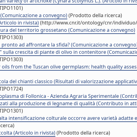
an variety of artichoke (Cynara scolymus L.). (Articolo in rivi
/TIPO1101)
ari (Comunicazione a convegno)
(Prodotto della ricerca)
rticolo in rivista)
(http://www.cnr.it/ontology/cnr/individu
icoltura del territorio grossetano (Comunicazione a convegno)
/TIPO1303)
mo è pronto ad affrontare la sfida? (Comunicazione a convegno
\" sulla crescita di piante di olivo in contenitore (Comunica
/TIPO1303)
oils from the Tuscan olive germplasm: health quality assess
ola del chianti classico (Risultati di valorizzazione applicativ
/TIPO1724)
moplasma di Follonica - Azienda Agraria Sperimentale (Contri
rizzati alla produzione di legname di qualità (Contributo in at
/TIPO1301)
lta intensificazione colturale occorre avere varietà adatte e 
icerca)
colta (Articolo in rivista)
(Prodotto della ricerca)