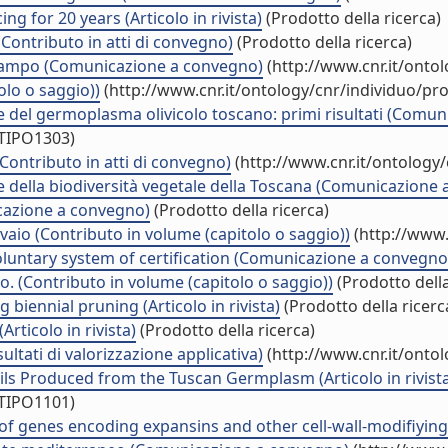
 for 20 years (Articolo in rivista)
(Prodotto della ricerca)
(Contributo in atti di convegno)
(Prodotto della ricerca)
n campo (Comunicazione a convegno)
(http://www.cnr.it/onto
lo o saggio))
(http://www.cnr.it/ontology/cnr/individuo/p
ne del germoplasma olivicolo toscano: primi risultati (Comu
/TIPO1303)
Contributo in atti di convegno)
(http://www.cnr.it/ontology
ne della biodiversità vegetale della Toscana (Comunicazione
icazione a convegno)
(Prodotto della ricerca)
 vivaio (Contributo in volume (capitolo o saggio))
(http://www.
voluntary system of certification (Comunicazione a convegno
o. (Contributo in volume (capitolo o saggio))
(Prodotto della
 biennial pruning (Articolo in rivista)
(Prodotto della ricerc
rticolo in rivista)
(Prodotto della ricerca)
sultati di valorizzazione applicativa)
(http://www.cnr.it/onto
ls Produced from the Tuscan Germplasm (Articolo in rivist
/TIPO1101)
 of genes encoding expansins and other cell-wall-modifiying 