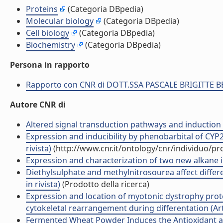
Proteins
(Categoria DBpedia)
Molecular biology
(Categoria DBpedia)
Cell biology
(Categoria DBpedia)
Biochemistry
(Categoria DBpedia)
Persona in rapporto
Rapporto con CNR di DOTT.SSA PASCALE BRIGITTE B
Autore CNR di
Altered signal transduction pathways and induction 
Expression and inducibility by phenobarbital of CYP2
rivista)
(http://www.cnr.it/ontology/cnr/individuo/p
Expression and characterization of two new alkane 
Diethylsulphate and methylnitrosourea affect differ
in rivista)
(Prodotto della ricerca)
Expression and location of myotonic dystrophy protei
cytokeletal rearrangement during differentation (Arti
Fermented Wheat Powder Induces the Antioxidant and