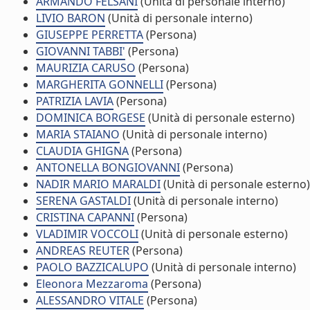
ARMANDO FELSANI
(Unità di personale interno)
LIVIO BARON
(Unità di personale interno)
GIUSEPPE PERRETTA
(Persona)
GIOVANNI TABBI'
(Persona)
MAURIZIA CARUSO
(Persona)
MARGHERITA GONNELLI
(Persona)
PATRIZIA LAVIA
(Persona)
DOMINICA BORGESE
(Unità di personale esterno)
MARIA STAIANO
(Unità di personale interno)
CLAUDIA GHIGNA
(Persona)
ANTONELLA BONGIOVANNI
(Persona)
NADIR MARIO MARALDI
(Unità di personale esterno)
SERENA GASTALDI
(Unità di personale interno)
CRISTINA CAPANNI
(Persona)
VLADIMIR VOCCOLI
(Unità di personale esterno)
ANDREAS REUTER
(Persona)
PAOLO BAZZICALUPO
(Unità di personale interno)
Eleonora Mezzaroma
(Persona)
ALESSANDRO VITALE
(Persona)