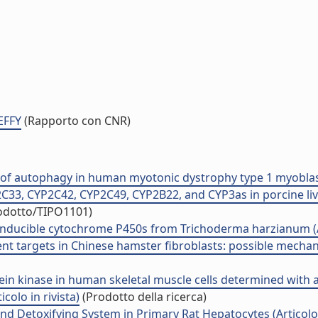
EFFY
(Rapporto con CNR)
of autophagy in human myotonic dystrophy type 1 myoblasts 
C33, CYP2C42, CYP2C49, CYP2B22, and CYP3as in porcine liver,
rodotto/TIPO1101)
inducible cytochrome P450s from Trichoderma harzianum (Art
ent targets in Chinese hamster fibroblasts: possible mechan
n kinase in human skeletal muscle cells determined with a 
colo in rivista)
(Prodotto della ricerca)
 Detoxifying System in Primary Rat Hepatocytes (Articolo i