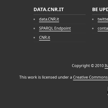
DATA.CNR.IT
BE UP
data.CNR.it
twitt
SPARQL Endpoint
conta
CNR.it
Copyright © 2010
I
This work is licensed under a
Creative Commons 