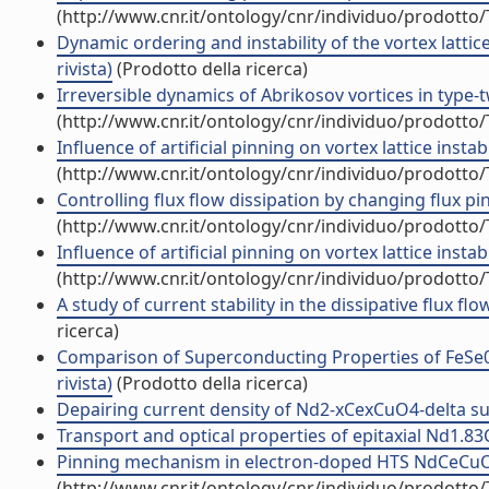
(http://www.cnr.it/ontology/cnr/individuo/prodotto
Dynamic ordering and instability of the vortex lattic
rivista)
(Prodotto della ricerca)
Irreversible dynamics of Abrikosov vortices in type-t
(http://www.cnr.it/ontology/cnr/individuo/prodotto
Influence of artificial pinning on vortex lattice instab
(http://www.cnr.it/ontology/cnr/individuo/prodotto
Controlling flux flow dissipation by changing flux pin
(http://www.cnr.it/ontology/cnr/individuo/prodotto
Influence of artificial pinning on vortex lattice instab
(http://www.cnr.it/ontology/cnr/individuo/prodotto
A study of current stability in the dissipative flux fl
ricerca)
Comparison of Superconducting Properties of FeSe0.
rivista)
(Prodotto della ricerca)
Depairing current density of Nd2-xCexCuO4-delta supe
Transport and optical properties of epitaxial Nd1.83Ce
Pinning mechanism in electron-doped HTS NdCeCuO epi
(http://www.cnr.it/ontology/cnr/individuo/prodotto