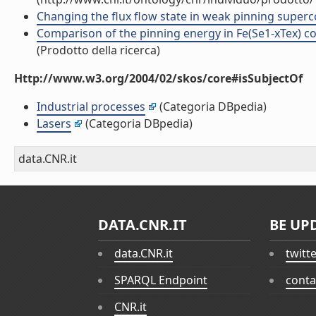
Changing the flux flow state in weak pinning supercon
Comparison of the pinning energy in Fe(Se1-xTex) com
(Prodotto della ricerca)
Http://www.w3.org/2004/02/skos/core#isSubjectOf
Industrial processes
(Categoria DBpedia)
Lasers
(Categoria DBpedia)
data.CNR.it
DATA.CNR.IT
BE UP
data.CNR.it
twitt
SPARQL Endpoint
conta
CNR.it