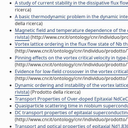
A study of current stability in the dissipative flux fl
ricerca)
A basic thermodynamic problem in the dynamic intera
della ricerca)
Magnetic field and temperature dependence of the crit
rivista)
(http://www.cnr.it/ontology/cnr/individuo/p
Vortex lattice ordering in the flux flow state of Nb thi
(http://www.cnr.it/ontology/cnr/individuo/prodotto
Pinning effects on the vortex critical velocity in type-
(http://www.cnr.it/ontology/cnr/individuo/prodotto
Evidence for low-field crossover in the vortex critical
(http://www.cnr.it/ontology/cnr/individuo/prodotto
Dynamic ordering and instability of the vortex lattic
rivista)
(Prodotto della ricerca)
Transport Properties of Over-doped Epitaxial NdCeCuO
Quasiparticle scattering time in niobium superconduct
DC transport properties of epitaxial superconducting
(http://www.cnr.it/ontology/cnr/individuo/prodotto
Transport and optical properties of epitaxial Nd1.83Ce