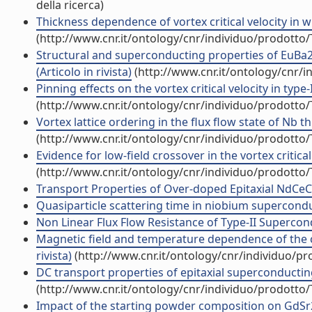
della ricerca)
Thickness dependence of vortex critical velocity in wid
(http://www.cnr.it/ontology/cnr/individuo/prodotto
Structural and superconducting properties of EuBa2
(Articolo in rivista)
(http://www.cnr.it/ontology/cnr/
Pinning effects on the vortex critical velocity in type-
(http://www.cnr.it/ontology/cnr/individuo/prodotto
Vortex lattice ordering in the flux flow state of Nb thi
(http://www.cnr.it/ontology/cnr/individuo/prodotto
Evidence for low-field crossover in the vortex critical
(http://www.cnr.it/ontology/cnr/individuo/prodotto
Transport Properties of Over-doped Epitaxial NdCeCuO
Quasiparticle scattering time in niobium superconduct
Non Linear Flux Flow Resistance of Type-II Supercondu
Magnetic field and temperature dependence of the crit
rivista)
(http://www.cnr.it/ontology/cnr/individuo/p
DC transport properties of epitaxial superconducting
(http://www.cnr.it/ontology/cnr/individuo/prodotto
Impact of the starting powder composition on GdSr2