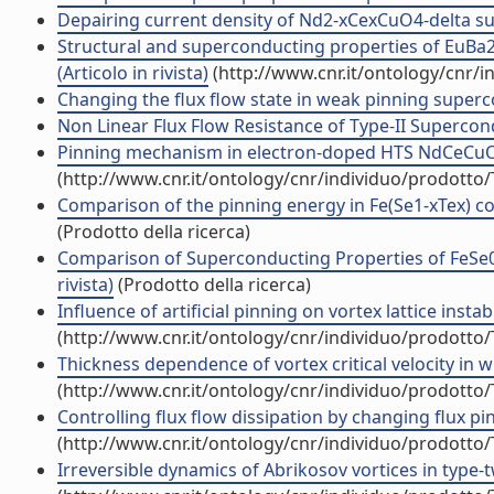
Depairing current density of Nd2-xCexCuO4-delta supe
Structural and superconducting properties of EuBa2
(Articolo in rivista)
(http://www.cnr.it/ontology/cnr/
Changing the flux flow state in weak pinning supercon
Non Linear Flux Flow Resistance of Type-II Supercondu
Pinning mechanism in electron-doped HTS NdCeCuO epi
(http://www.cnr.it/ontology/cnr/individuo/prodotto
Comparison of the pinning energy in Fe(Se1-xTex) com
(Prodotto della ricerca)
Comparison of Superconducting Properties of FeSe0.
rivista)
(Prodotto della ricerca)
Influence of artificial pinning on vortex lattice instab
(http://www.cnr.it/ontology/cnr/individuo/prodotto
Thickness dependence of vortex critical velocity in wid
(http://www.cnr.it/ontology/cnr/individuo/prodotto
Controlling flux flow dissipation by changing flux pin
(http://www.cnr.it/ontology/cnr/individuo/prodotto
Irreversible dynamics of Abrikosov vortices in type-t