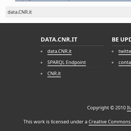
data.CNR.it
DATA.CNR.IT
BE UP
data.CNR.it
twitt
SPARQL Endpoint
conta
CNR.it
Copyright © 2010
I
This work is licensed under a
Creative Commons 