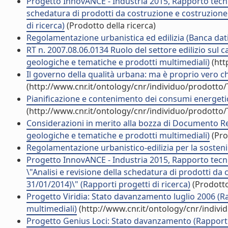
Progetto InnovANCE - Industria 2015, Rapporto tecnico
schedatura di prodotti da costruzione e costruzione 
di ricerca)
(Prodotto della ricerca)
Regolamentazione urbanistica ed edilizia (Banca dati
RT n. 2007.08.06.0134 Ruolo del settore edilizio sul 
geologiche e tematiche e prodotti multimediali)
(htt
Il governo della qualità urbana: ma è proprio vero ch
(http://www.cnr.it/ontology/cnr/individuo/prodotto
Pianificazione e contenimento dei consumi energetici:
(http://www.cnr.it/ontology/cnr/individuo/prodotto
Considerazioni in merito alla bozza di Documento Reg
geologiche e tematiche e prodotti multimediali)
(Pro
Regolamentazione urbanistico-edilizia per la sosten
Progetto InnovANCE - Industria 2015, Rapporto tecni
\"Analisi e revisione della schedatura di prodotti da 
31/01/2014)\" (Rapporti progetti di ricerca)
(Prodotto
Progetto Viridia: Stato davanzamento luglio 2006 (R
multimediali)
(http://www.cnr.it/ontology/cnr/indiv
Progetto Genius Loci: Stato davanzamento (Rapporti 