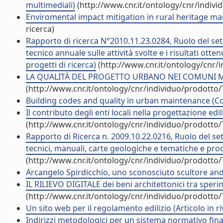
multimediali)
(http://www.cnr.it/ontology/cnr/indiv
Enviromental impact mitigation in rural heritage ma
ricerca)
Rapporto di ricerca N°2010.11.23.0284, Ruolo del set
tecnico annuale sulle attività svolte e i risultati otte
progetti di ricerca)
(http://www.cnr.it/ontology/cnr/
LA QUALITÀ DEL PROGETTO URBANO NEI COMUNI MEDI
(http://www.cnr.it/ontology/cnr/individuo/prodotto
Building codes and quality in urban maintenance (Co
Il contributo degli enti locali nella progettazione edili
(http://www.cnr.it/ontology/cnr/individuo/prodotto
Rapporto di Ricerca n. 2009.10.22.0216, Ruolo del se
tecnici, manuali, carte geologiche e tematiche e prod
(http://www.cnr.it/ontology/cnr/individuo/prodotto
Arcangelo Spirdicchio, uno sconosciuto scultore andrie
IL RILIEVO DIGITALE dei beni architettonici tra sperim
(http://www.cnr.it/ontology/cnr/individuo/prodotto
Un sito web per il regolamento edilizio (Articolo in ri
Indirizzi metodologici per un sistema normativo finali