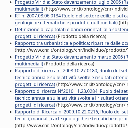
Progetto Viridia: Stato davanzamento luglio 2006 (R
multimediali)
(http://www.cnr.it/ontology/cnr/indiv
RT n. 2007.08.06.0134 Ruolo del settore edilizio sul 
geologiche e tematiche e prodotti multimediali)
(htt
Definizione di capitolati e bandi orientati alla sosten
progetti di ricerca)
(Prodotto della ricerca)
Rapporto tra urbanistica e politica: ripartire dalle 
(http://www.cnr.it/ontology/cnr/individuo/prodotto
Progetto Viridia: Stato davanzamento marzo 2006 (Ra
multimediali)
(Prodotto della ricerca)
Rapporto di ricerca n. 2008.10.27.0180, Ruolo del se
tecnico annuale sulle attività svolte e risultati otten
progetti di ricerca)
(http://www.cnr.it/ontology/cnr/
Rapporto di ricerca N°2010.11.23.0284, Ruolo del set
tecnico annuale sulle attività svolte e i risultati otte
progetti di ricerca)
(http://www.cnr.it/ontology/cnr/
Rapporto di Ricerca n. 2009.10.22.0216, Ruolo del se
tecnici, manuali, carte geologiche e tematiche e prod
(http://www.cnr.it/ontology/cnr/individuo/prodotto