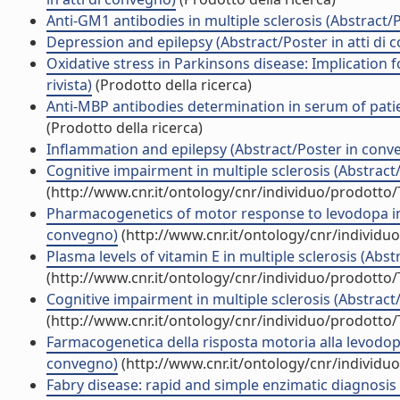
Anti-GM1 antibodies in multiple sclerosis (Abstract/P
Depression and epilepsy (Abstract/Poster in atti di 
Oxidative stress in Parkinsons disease: Implication 
rivista)
(Prodotto della ricerca)
Anti-MBP antibodies determination in serum of patien
(Prodotto della ricerca)
Inflammation and epilepsy (Abstract/Poster in conv
Cognitive impairment in multiple sclerosis (Abstract/
(http://www.cnr.it/ontology/cnr/individuo/prodotto
Pharmacogenetics of motor response to levodopa in p
convegno)
(http://www.cnr.it/ontology/cnr/individ
Plasma levels of vitamin E in multiple sclerosis (Abst
(http://www.cnr.it/ontology/cnr/individuo/prodotto
Cognitive impairment in multiple sclerosis (Abstract/
(http://www.cnr.it/ontology/cnr/individuo/prodotto
Farmacogenetica della risposta motoria alla levodopa 
convegno)
(http://www.cnr.it/ontology/cnr/individ
Fabry disease: rapid and simple enzimatic diagnosis i