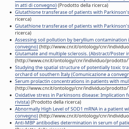
in atti di convegno)
(Prodotto della ricerca)
Glutathione transferase of patients with Parkinson's
ricerca)
Glutathione transferase of patients with Parkinson's
ricerca)
Assessing soil pollution by beryllium contamination in
convegno)
(http://www.cnr.it/ontology/cnr/individ
Glutamate and multiple sclerosis. (Abstract/Poster i
(http://www.cnr.it/ontology/cnr/individuo/prodotto
Studying the spatial structure of potentially toxic tr
orchard of southern Italy (Comunicazione a conveg
Serum prolactin concentrations in patients with multi
(http://www.cnr.it/ontology/cnr/individuo/prodotto
Oxidative stress in Parkinsons disease: Implication 
rivista)
(Prodotto della ricerca)
Abnormally High Level of SOD1 mRNA in a patient with
convegno)
(http://www.cnr.it/ontology/cnr/individ
Anti-MBP antibodies determination in serum of patien