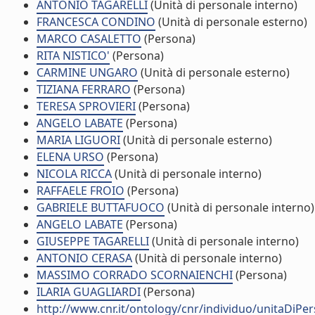
ANTONIO TAGARELLI
(Unità di personale interno)
FRANCESCA CONDINO
(Unità di personale esterno)
MARCO CASALETTO
(Persona)
RITA NISTICO'
(Persona)
CARMINE UNGARO
(Unità di personale esterno)
TIZIANA FERRARO
(Persona)
TERESA SPROVIERI
(Persona)
ANGELO LABATE
(Persona)
MARIA LIGUORI
(Unità di personale esterno)
ELENA URSO
(Persona)
NICOLA RICCA
(Unità di personale interno)
RAFFAELE FROIO
(Persona)
GABRIELE BUTTAFUOCO
(Unità di personale interno)
ANGELO LABATE
(Persona)
GIUSEPPE TAGARELLI
(Unità di personale interno)
ANTONIO CERASA
(Unità di personale interno)
MASSIMO CORRADO SCORNAIENCHI
(Persona)
ILARIA GUAGLIARDI
(Persona)
http://www.cnr.it/ontology/cnr/individuo/unitaDiP