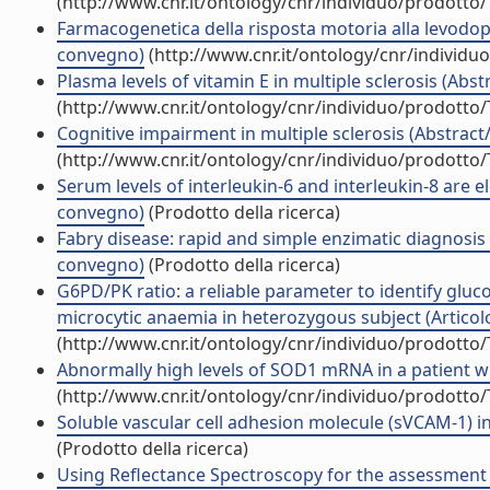
(http://www.cnr.it/ontology/cnr/individuo/prodotto
Farmacogenetica della risposta motoria alla levodopa 
convegno)
(http://www.cnr.it/ontology/cnr/individ
Plasma levels of vitamin E in multiple sclerosis (Abst
(http://www.cnr.it/ontology/cnr/individuo/prodotto
Cognitive impairment in multiple sclerosis (Abstract/
(http://www.cnr.it/ontology/cnr/individuo/prodotto
Serum levels of interleukin-6 and interleukin-8 are el
convegno)
(Prodotto della ricerca)
Fabry disease: rapid and simple enzimatic diagnosis i
convegno)
(Prodotto della ricerca)
G6PD/PK ratio: a reliable parameter to identify gl
microcytic anaemia in heterozygous subject (Articolo 
(http://www.cnr.it/ontology/cnr/individuo/prodotto
Abnormally high levels of SOD1 mRNA in a patient with
(http://www.cnr.it/ontology/cnr/individuo/prodotto
Soluble vascular cell adhesion molecule (sVCAM-1) in
(Prodotto della ricerca)
Using Reflectance Spectroscopy for the assessment of 