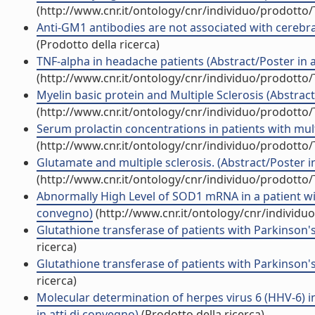
(http://www.cnr.it/ontology/cnr/individuo/prodotto
Anti-GM1 antibodies are not associated with cerebral a
(Prodotto della ricerca)
TNF-alpha in headache patients (Abstract/Poster in a
(http://www.cnr.it/ontology/cnr/individuo/prodotto
Myelin basic protein and Multiple Sclerosis (Abstract
(http://www.cnr.it/ontology/cnr/individuo/prodotto
Serum prolactin concentrations in patients with multi
(http://www.cnr.it/ontology/cnr/individuo/prodotto
Glutamate and multiple sclerosis. (Abstract/Poster i
(http://www.cnr.it/ontology/cnr/individuo/prodotto
Abnormally High Level of SOD1 mRNA in a patient with
convegno)
(http://www.cnr.it/ontology/cnr/individ
Glutathione transferase of patients with Parkinson's
ricerca)
Glutathione transferase of patients with Parkinson's
ricerca)
Molecular determination of herpes virus 6 (HHV-6) in
in atti di convegno)
(Prodotto della ricerca)