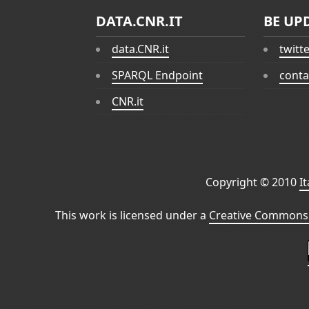
DATA.CNR.IT
BE UP
data.CNR.it
twitt
SPARQL Endpoint
conta
CNR.it
Copyright © 2010
I
This work is licensed under a
Creative Commons 