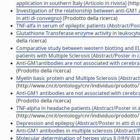
application in southern Italy (Articolo in rivista)
(http
Investigation of the relationship between anti-GM1 a
in atti di convegno)
(Prodotto della ricerca)
TNF-alfa in serum of epileptic patients (Abstract/Pos
Glutathione Transferase enzyme activity in leukocyt
della ricerca)
Comparative study between western blotting and ELI
patients with Multiple Sclerosis (Abstract/Poster in
Anti-GM1antibodies are not associated with cerebral at
(Prodotto della ricerca)
Myelin basic protein and Multiple Sclerosis (Abstract
(http://www.cnr.it/ontology/cnr/individuo/prodotto
Anti-GM1 antibodies are not associated with cerebral a
(Prodotto della ricerca)
TNF-alpha in headache patients (Abstract/Poster in a
(http://www.cnr.it/ontology/cnr/individuo/prodotto
Depression and epilepsy (Abstract/Poster in atti di 
Anti-GM1 antibodies in multiple sclerosis (Abstract/P
Molecular determination of herpes virus 6 (HHV-6) in