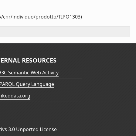
gy/cnr/individuo/prodotto/TIPO1303)
TERNAL RESOURCES
3C Semantic Web Activity
PARQL Query Language
inkeddata.org
vs 3.0 Unported License