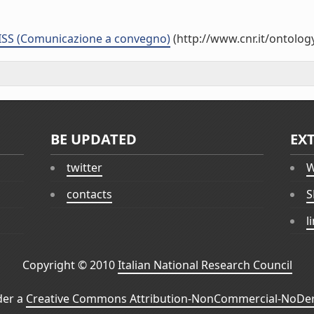
LISS (Comunicazione a convegno)
(http://www.cnr.it/ontolo
BE UPDATED
EX
twitter
W
contacts
S
l
Copyright © 2010
Italian National Research Council
der a
Creative Commons Attribution-NonCommercial-NoDeri