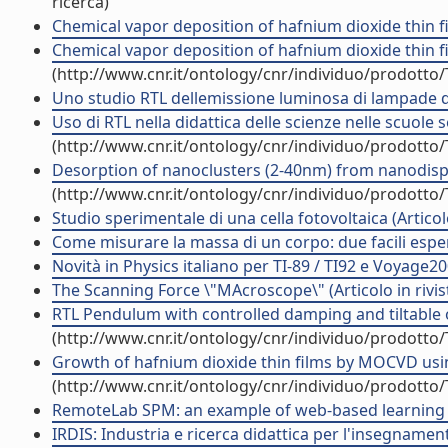
ricerca)
Chemical vapor deposition of hafnium dioxide thin f
Chemical vapor deposition of hafnium dioxide thin f
(http://www.cnr.it/ontology/cnr/individuo/prodotto
Uno studio RTL dellemissione luminosa di lampade div
Uso di RTL nella didattica delle scienze nelle scuole se
(http://www.cnr.it/ontology/cnr/individuo/prodotto
Desorption of nanoclusters (2-40nm) from nanodisper
(http://www.cnr.it/ontology/cnr/individuo/prodotto
Studio sperimentale di una cella fotovoltaica (Articolo
Come misurare la massa di un corpo: due facili esperi
Novità in Physics italiano per TI-89 / TI92 e Voyage200
The Scanning Force \"MAcroscope\" (Articolo in rivis
RTL Pendulum with controlled damping and tiltable o
(http://www.cnr.it/ontology/cnr/individuo/prodotto
Growth of hafnium dioxide thin films by MOCVD usin
(http://www.cnr.it/ontology/cnr/individuo/prodotto
RemoteLab SPM: an example of web-based learning 
IRDIS: Industria e ricerca didattica per l'insegnamen