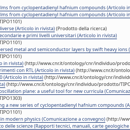
ilms from cyclopentadienyl hafnium compounds (Articolo in 
ilms from cyclopentadienyl hafnium compounds (Articolo in 
/TIPO1101)
erse (Articolo in rivista)
(Prodotto della ricerca)
condarie e primi livelli universitari (Articolo in rivista)
/TIPO1101)
sed metal and semiconductor layers by swift heavy ions (Ar
/TIPO1101)
 in rivista)
(http://www.cnr.it/ontology/cnr/individuo/prod
menti con RTL (Articolo in rivista)
(http://www.cnr.it/ontol
 (Articolo in rivista)
(http://www.cnr.it/ontology/cnr/indiv
ta)
(http://www.cnr.it/ontology/cnr/individuo/prodotto/TIP
scillation plane: a useful tool for new curricula (Comunic
/TIPO1303)
g a new series of cyclopentadienyl hafnium compounds (Arti
/TIPO1101)
in modern physics (Comunicazione a convegno)
(http://ww
to delle scienze (Rapporti tecnici, manuali, carte geologiche