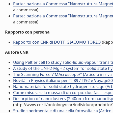
Partecipazione a Commessa "Nanostrutture Magneti
a commessa)
Partecipazione a Commessa "Nanostrutture Magneti
a commessa)
Rapporto con persona
Rapporto con CNR di DOTT. GIACOMO TORZO
(Rapp
Autore CNR
Using Peltier cell to study solid-liquid-vapour transit
A study of the LiNH2-MgH2 system for solid state hyd
The Scanning Force \"MAcroscope\" (Articolo in rivis
Novità in Physics italiano per TI-89 / TI92 e Voyage200
Nanomaterials for solid state hydrogen storage (Artic
Come misurare la massa di un corpo: due facili esperi
Desorption of nanoclusters (2-40nm) from nanodisper
(http://www.cnr.it/ontology/cnr/individuo/prodotto
Studio sperimentale di una cella fotovoltaica (Articolo