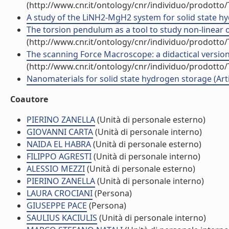
(http://www.cnr.it/ontology/cnr/individuo/prodotto
A study of the LiNH2-MgH2 system for solid state hyd
The torsion pendulum as a tool to study non-linear o
(http://www.cnr.it/ontology/cnr/individuo/prodotto
The scanning Force Macroscope: a didactical version
(http://www.cnr.it/ontology/cnr/individuo/prodotto
Nanomaterials for solid state hydrogen storage (Artic
Coautore
PIERINO ZANELLA
(Unità di personale esterno)
GIOVANNI CARTA
(Unità di personale interno)
NAIDA EL HABRA
(Unità di personale esterno)
FILIPPO AGRESTI
(Unità di personale interno)
ALESSIO MEZZI
(Unità di personale esterno)
PIERINO ZANELLA
(Unità di personale interno)
LAURA CROCIANI
(Persona)
GIUSEPPE PACE
(Persona)
SAULIUS KACIULIS
(Unità di personale interno)