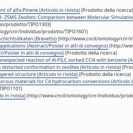
 of alfa-Pinene (Articolo in rivista)
(Prodotto della ricerca)
H- ZSM5 Zeolites: Comparison between Molecular Simulation
duo/prodotto/TIPO1303)
ology/cnr/individuo/prodotto/TIPO1601)
chichtsilikaten (Brevetto)
(http://www.cnr.it/ontology/cnr/
plications (Abstract/Poster in atti di convegno)
(http://ww
t/Poster in atti di convegno)
(Prodotto della ricerca)
 unexpected reaction of Al-PILC sorbed CCl4 with benzene (Art
istorted conformation in zeolites (Articolo in rivista)
(Prod
ered structure (Articolo in rivista)
(Prodotto della ricerca)
porous materials for C4 hydrocarbon conversions (Articolo in
/TIPO1101)
o in rivista)
(http://www.cnr.it/ontology/cnr/individuo/pro