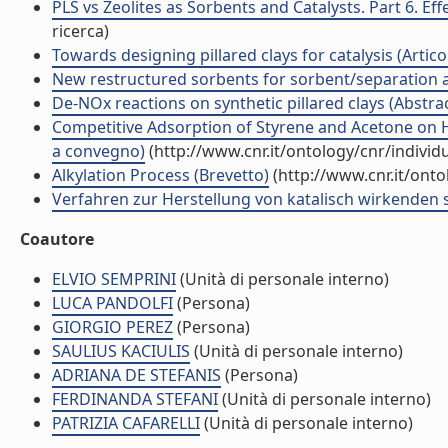
PLS vs Zeolites as Sorbents and Catalysts. Part 6. Eff
ricerca)
Towards designing pillared clays for catalysis (Articol
New restructured sorbents for sorbent/separation ap
De-NOx reactions on synthetic pillared clays (Abstrac
Competitive Adsorption of Styrene and Acetone on 
a convegno)
(http://www.cnr.it/ontology/cnr/indivi
Alkylation Process (Brevetto)
(http://www.cnr.it/ont
Verfahren zur Herstellung von katalisch wirkenden s
Coautore
ELVIO SEMPRINI
(Unità di personale interno)
LUCA PANDOLFI
(Persona)
GIORGIO PEREZ
(Persona)
SAULIUS KACIULIS
(Unità di personale interno)
ADRIANA DE STEFANIS
(Persona)
FERDINANDA STEFANI
(Unità di personale interno)
PATRIZIA CAFARELLI
(Unità di personale interno)