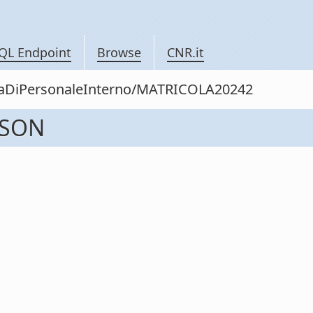
QL Endpoint
Browse
CNR.it
nitaDiPersonaleInterno/MATRICOLA20242
NSON