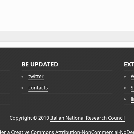
BE UPDATED
EX
twitter
W
contacts
S
l
Copyright © 2010
Italian National Research Council
der a
Creative Commons Attribution-NonCommercial-NoDeri