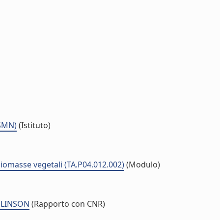
ISMN)
(Istituto)
biomasse vegetali (TA.P04.012.002)
(Modulo)
MLINSON
(Rapporto con CNR)