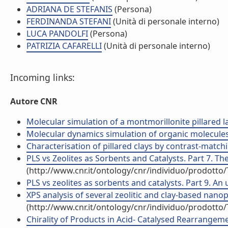
ADRIANA DE STEFANIS
(Persona)
FERDINANDA STEFANI
(Unità di personale interno)
LUCA PANDOLFI
(Persona)
PATRIZIA CAFARELLI
(Unità di personale interno)
Incoming links:
Autore CNR
Molecular simulation of a montmorillonite pillared lay
Molecular dynamics simulation of organic molecules d
Characterisation of pillared clays by contrast-matchi
PLS vs Zeolites as Sorbents and Catalysts. Part 7. The
(http://www.cnr.it/ontology/cnr/individuo/prodotto
PLS vs zeolites as sorbents and catalysts. Part 9. An
XPS analysis of several zeolitic and clay-based nano
(http://www.cnr.it/ontology/cnr/individuo/prodotto
Chirality of Products in Acid- Catalysed Rearrangement