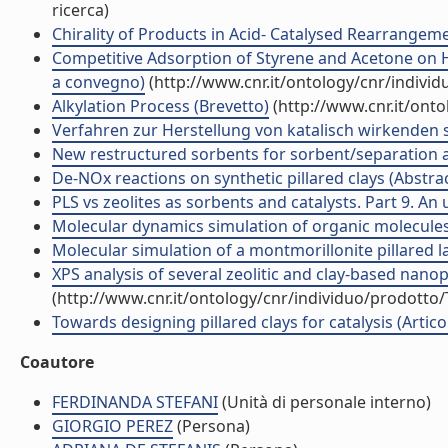
ricerca)
Chirality of Products in Acid- Catalysed Rearrangement
Competitive Adsorption of Styrene and Acetone on 
a convegno)
(http://www.cnr.it/ontology/cnr/indivi
Alkylation Process (Brevetto)
(http://www.cnr.it/ont
Verfahren zur Herstellung von katalisch wirkenden s
New restructured sorbents for sorbent/separation ap
De-NOx reactions on synthetic pillared clays (Abstrac
PLS vs zeolites as sorbents and catalysts. Part 9. An
Molecular dynamics simulation of organic molecules d
Molecular simulation of a montmorillonite pillared lay
XPS analysis of several zeolitic and clay-based nano
(http://www.cnr.it/ontology/cnr/individuo/prodotto
Towards designing pillared clays for catalysis (Articol
Coautore
FERDINANDA STEFANI
(Unità di personale interno)
GIORGIO PEREZ
(Persona)