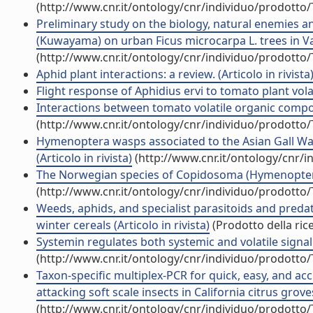
(http://www.cnr.it/ontology/cnr/individuo/prodotto
Preliminary study on the biology, natural enemies 
(Kuwayama) on urban Ficus microcarpa L. trees in Vale
(http://www.cnr.it/ontology/cnr/individuo/prodotto
Aphid plant interactions: a review. (Articolo in rivista
Flight response of Aphidius ervi to tomato plant vo
Interactions between tomato volatile organic compou
(http://www.cnr.it/ontology/cnr/individuo/prodotto
Hymenoptera wasps associated to the Asian Gall Was
(Articolo in rivista)
(http://www.cnr.it/ontology/cnr/
The Norwegian species of Copidosoma (Hymenoptera, C
(http://www.cnr.it/ontology/cnr/individuo/prodotto
Weeds, aphids, and specialist parasitoids and preda
winter cereals (Articolo in rivista)
(Prodotto della ric
Systemin regulates both systemic and volatile signalin
(http://www.cnr.it/ontology/cnr/individuo/prodotto
Taxon-specific multiplex-PCR for quick, easy, and acc
attacking soft scale insects in California citrus groves
(http://www.cnr.it/ontology/cnr/individuo/prodotto