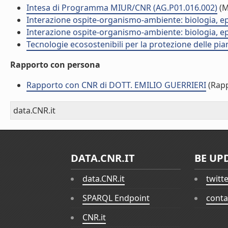
Intesa di Programma MIUR/CNR (AG.P01.016.002)
(M
Interazione ospite-organismo-ambiente: biologia, e
Interazione ospite-organismo-ambiente: biologia, e
Tecnologie ecosostenibili per la protezione delle pi
Rapporto con persona
Rapporto con CNR di DOTT. EMILIO GUERRIERI
(Rapp
data.CNR.it
DATA.CNR.IT
BE UP
data.CNR.it
twitt
SPARQL Endpoint
conta
CNR.it