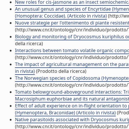
New roles for cis-jasmone as an insect semiochemical 
An unusual genus and species of Encyrtidae (Hymenop
(Homoptera: Coccidae). (Articolo in rivista)
(http://w
Nuove strategie per l'ottenimento di piante resistent
(http://www.cnr.it/ontology/cnr/individuo/prodotto
Biology and monitoring of Dryocosmus kuriphilus on C
della ricerca)
Interactions between tomato volatile organic compou
(http://www.cnr.it/ontology/cnr/individuo/prodotto
The impact of agricultural management on the parasi
in rivista)
(Prodotto della ricerca)
The Norwegian species of Copidosoma (Hymenoptera, C
(http://www.cnr.it/ontology/cnr/individuo/prodotto
Tomato belowground-aboveground interactions: Tri
Macrosiphum euphorbiae and its natural antagonists (
Effect of adult experience on in-flight orientation to
(Hymenoptera, Braconidae) (Articolo in rivista)
(Prodo
Native parasitoids associated with Dryocosmus kuriphil
(http://www.cnr.it/ontology/cnr/individuo/prodotto