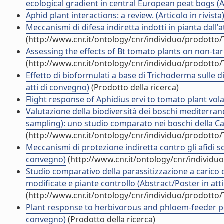
ecological gradient in central European peat bogs (Art
Aphid plant interactions: a review. (Articolo in rivista
Meccanismi di difesa indiretta indotti in pianta dall'a
(http://www.cnr.it/ontology/cnr/individuo/prodotto
Assessing the effects of Bt tomato plants on non-tar
(http://www.cnr.it/ontology/cnr/individuo/prodotto
Effetto di bioformulati a base di Trichoderma sulle di
atti di convegno)
(Prodotto della ricerca)
Flight response of Aphidius ervi to tomato plant vo
Valutazione della biodiversità dei boschi mediterran
sampling): uno studio comparato nei boschi della Ca
(http://www.cnr.it/ontology/cnr/individuo/prodotto
Meccanismi di protezione indiretta contro gli afidi s
convegno)
(http://www.cnr.it/ontology/cnr/individ
Studio comparativo della parassitizzazione a carico
modificate e piante controllo (Abstract/Poster in att
(http://www.cnr.it/ontology/cnr/individuo/prodotto
Plant response to herbivorous and phloem-feeder pes
convegno)
(Prodotto della ricerca)