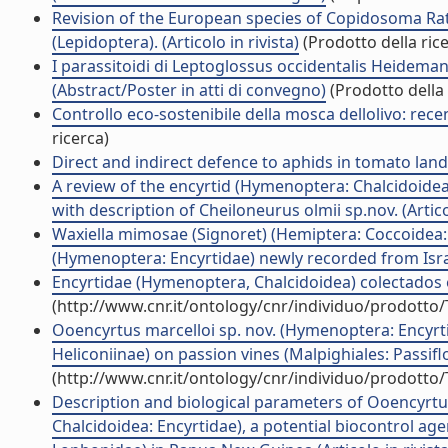
Revision of the European species of Copidosoma Rat
(Lepidoptera). (Articolo in rivista)
(Prodotto della ric
I parassitoidi di Leptoglossus occidentalis Heidemann
(Abstract/Poster in atti di convegno)
(Prodotto della 
Controllo eco-sostenibile della mosca dellolivo: rece
ricerca)
Direct and indirect defence to aphids in tomato land
A review of the encyrtid (Hymenoptera: Chalcidoidea
with description of Cheiloneurus olmii sp.nov. (Articol
Waxiella mimosae (Signoret) (Hemiptera: Coccoidea: C
(Hymenoptera: Encyrtidae) newly recorded from Israel.
Encyrtidae (Hymenoptera, Chalcidoidea) colectados en
(http://www.cnr.it/ontology/cnr/individuo/prodotto
Ooencyrtus marcelloi sp. nov. (Hymenoptera: Encyrti
Heliconiinae) on passion vines (Malpighiales: Passiflo
(http://www.cnr.it/ontology/cnr/individuo/prodotto
Description and biological parameters of Ooencyrtu
Chalcidoidea: Encyrtidae), a potential biocontrol a