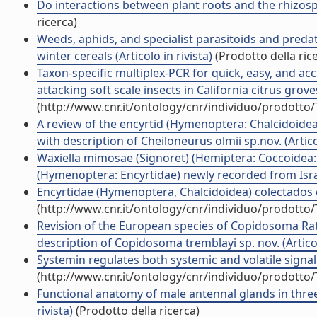
Do interactions between plant roots and the rhizosphe
ricerca)
Weeds, aphids, and specialist parasitoids and preda
winter cereals (Articolo in rivista)
(Prodotto della ric
Taxon-specific multiplex-PCR for quick, easy, and acc
attacking soft scale insects in California citrus groves
(http://www.cnr.it/ontology/cnr/individuo/prodotto
A review of the encyrtid (Hymenoptera: Chalcidoidea
with description of Cheiloneurus olmii sp.nov. (Articol
Waxiella mimosae (Signoret) (Hemiptera: Coccoidea: C
(Hymenoptera: Encyrtidae) newly recorded from Israel.
Encyrtidae (Hymenoptera, Chalcidoidea) colectados en
(http://www.cnr.it/ontology/cnr/individuo/prodotto
Revision of the European species of Copidosoma Ra
description of Copidosoma tremblayi sp. nov. (Articolo
Systemin regulates both systemic and volatile signalin
(http://www.cnr.it/ontology/cnr/individuo/prodotto
Functional anatomy of male antennal glands in three
rivista)
(Prodotto della ricerca)