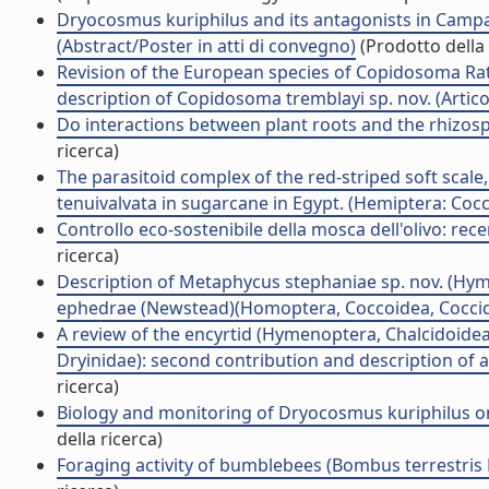
Dryocosmus kuriphilus and its antagonists in Campani
(Abstract/Poster in atti di convegno)
(Prodotto della 
Revision of the European species of Copidosoma Ra
description of Copidosoma tremblayi sp. nov. (Articolo
Do interactions between plant roots and the rhizosphe
ricerca)
The parasitoid complex of the red-striped soft scale,
tenuivalvata in sugarcane in Egypt. (Hemiptera: Cocc
Controllo eco-sostenibile della mosca dell'olivo: rece
ricerca)
Description of Metaphycus stephaniae sp. nov. (Hyme
ephedrae (Newstead)(Homoptera, Coccoidea, Coccidae)
A review of the encyrtid (Hymenoptera, Chalcidoidea
Dryinidae): second contribution and description of a 
ricerca)
Biology and monitoring of Dryocosmus kuriphilus on C
della ricerca)
Foraging activity of bumblebees (Bombus terrestris L.