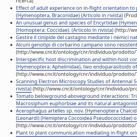
ricerca)
Effect of adult experience on in-flight orientation to
(Hymenoptera, Braconidae) (Articolo in rivista)
(Prodo
An unusual genus and species of Encyrtidae (Hymenop
(Homoptera: Coccidae). (Articolo in rivista)
(http://w
Gestire il cinipide del castagno mediante i nemici natu
Alcuni genotipi di corbarino campano sono resistent
(http://www.cnr.it/ontology/cnr/individuo/prodotto
Interspecific host discrimination and within-host c
(Hymenoptera: Aphelinidae), two endoparasitoids of w
(http://www.cnr.it/ontology/cnr/individuo/prodotto
Scanning Electron Microscopy Studies of Antennal Se
rivista)
(http://www.cnr.it/ontology/cnr/individuo/p
Tomato belowground-aboveground interactions: Tri
Macrosiphum euphorbiae and its natural antagonists (
Acerophagus artelles sp. nov. (Hymenoptera Chalcido
(Leonardi) (Hemiptera Coccoidea Pseudococcidae) on b
(http://www.cnr.it/ontology/cnr/individuo/prodotto
Plant to plant communication mediating in-flight orien