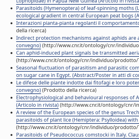
Lophopidae) in Papua New Guinea (Articolo in rivista
Parasitoids (Hymenoptera) of leaf-spinning moths (
ecological gradient in central European peat bogs (Art
Interazioni pianta-pianta regolanti il comportamento
della ricerca)
Indirect protection mechanisms against aphids are ac
convegno)
(http://www.cnr.it/ontology/cnr/individ
Can aphid-induced plant signals be transmitted aerial
(http://www.cnr.it/ontology/cnr/individuo/prodotto
Seasonal fluctuation of parasitism and parasitic co
on sugar cane in Egypt. (Abstract/Poster in atti di c
Le difese delle piante indotte dai fitofagi e loro poten
convegno)
(Prodotto della ricerca)
Electrophysiological and behavioural responses of A
(Articolo in rivista)
(http://www.cnr.it/ontology/cnr/
A review of the European species of the genus Trec
parasitoids of plant lice (Hemiptera: Psylloidea) with 
(http://www.cnr.it/ontology/cnr/individuo/prodotto
Parasitoids of Pseudococcus comstocki in Italy. Cla