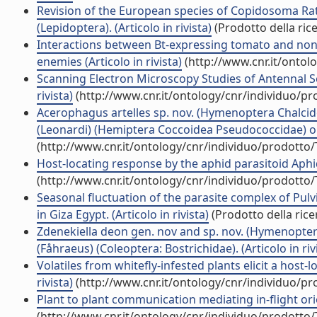
Revision of the European species of Copidosoma Rat
(Lepidoptera). (Articolo in rivista)
(Prodotto della ric
Interactions between Bt-expressing tomato and non-
enemies (Articolo in rivista)
(http://www.cnr.it/ontol
Scanning Electron Microscopy Studies of Antennal Se
rivista)
(http://www.cnr.it/ontology/cnr/individuo/p
Acerophagus artelles sp. nov. (Hymenoptera Chalcido
(Leonardi) (Hemiptera Coccoidea Pseudococcidae) on b
(http://www.cnr.it/ontology/cnr/individuo/prodotto
Host-locating response by the aphid parasitoid Aphidiu
(http://www.cnr.it/ontology/cnr/individuo/prodotto
Seasonal fluctuation of the parasite complex of Pul
in Giza Egypt. (Articolo in rivista)
(Prodotto della rice
Zdenekiella deon gen. nov and sp. nov. (Hymenoptera
(Fåhraeus) (Coleoptera: Bostrichidae). (Articolo in riv
Volatiles from whitefly-infested plants elicit a host-
rivista)
(http://www.cnr.it/ontology/cnr/individuo/p
Plant to plant communication mediating in-flight orien
(http://www.cnr.it/ontology/cnr/individuo/prodotto