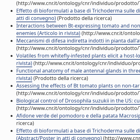
(http://www.cnr.it/ontology/cnr/individuo/prodotto
Effetto di bioformulati a base di Trichoderma sulle di
atti di convegno)
(Prodotto della ricerca)
Interactions between Bt-expressing tomato and non-
enemies (Articolo in rivista)
(http://www.cnr.it/ontol
Meccanismi di difesa indiretta indotti in pianta dall'a
(http://www.cnr.it/ontology/cnr/individuo/prodotto
Volatiles from whitefly-infested plants elicit a host-
rivista)
(http://www.cnr.it/ontology/cnr/individuo/p
Functional anatomy of male antennal glands in three
rivista)
(Prodotto della ricerca)
Assessing the effects of Bt tomato plants on non-tar
(http://www.cnr.it/ontology/cnr/individuo/prodotto
Biological control of Drosophila suzukii in the US: c
(http://www.cnr.it/ontology/cnr/individuo/prodotto
Afidone verde del pomodoro e della patata Macrosip
ricerca)
Effetto di bioformulati a base di Trichoderma sulle di
(Abstract/Poster in atti di convegno)
(http://www.cnr