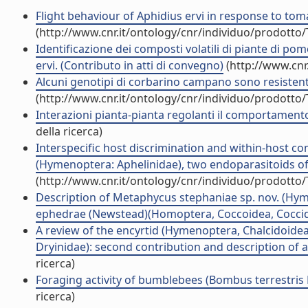
Flight behaviour of Aphidius ervi in response to toma
(http://www.cnr.it/ontology/cnr/individuo/prodotto
Identificazione dei composti volatili di piante di p
ervi. (Contributo in atti di convegno)
(http://www.cnr
Alcuni genotipi di corbarino campano sono resistent
(http://www.cnr.it/ontology/cnr/individuo/prodotto
Interazioni pianta-pianta regolanti il comportamento 
della ricerca)
Interspecific host discrimination and within-host c
(Hymenoptera: Aphelinidae), two endoparasitoids of w
(http://www.cnr.it/ontology/cnr/individuo/prodotto
Description of Metaphycus stephaniae sp. nov. (Hyme
ephedrae (Newstead)(Homoptera, Coccoidea, Coccidae)
A review of the encyrtid (Hymenoptera, Chalcidoidea
Dryinidae): second contribution and description of a 
ricerca)
Foraging activity of bumblebees (Bombus terrestris L.
ricerca)