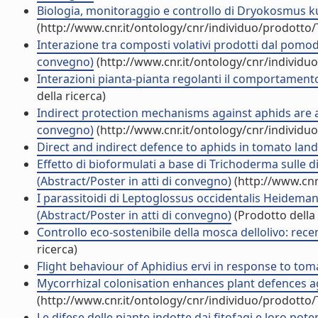
Biologia, monitoraggio e controllo di Dryokosmus ku
(http://www.cnr.it/ontology/cnr/individuo/prodotto
Interazione tra composti volativi prodotti dal pomod
convegno)
(http://www.cnr.it/ontology/cnr/individ
Interazioni pianta-pianta regolanti il comportamento
della ricerca)
Indirect protection mechanisms against aphids are ac
convegno)
(http://www.cnr.it/ontology/cnr/individ
Direct and indirect defence to aphids in tomato land
Effetto di bioformulati a base di Trichoderma sulle di
(Abstract/Poster in atti di convegno)
(http://www.cnr
I parassitoidi di Leptoglossus occidentalis Heidemann
(Abstract/Poster in atti di convegno)
(Prodotto della 
Controllo eco-sostenibile della mosca dellolivo: rece
ricerca)
Flight behaviour of Aphidius ervi in response to to
Mycorrhizal colonisation enhances plant defences ag
(http://www.cnr.it/ontology/cnr/individuo/prodotto
Le difese delle piante indotte dai fitofagi e loro poten