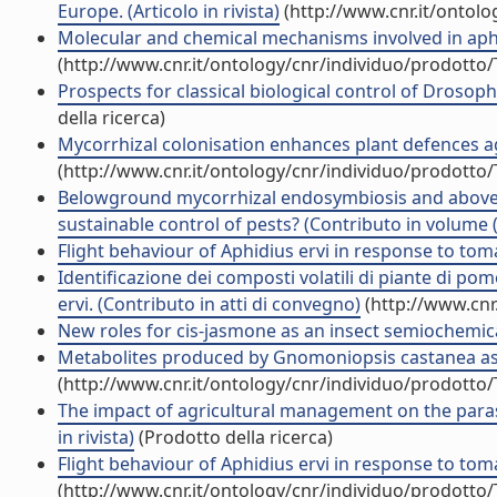
Europe. (Articolo in rivista)
(http://www.cnr.it/ontol
Molecular and chemical mechanisms involved in aphid 
(http://www.cnr.it/ontology/cnr/individuo/prodotto
Prospects for classical biological control of Drosoph
della ricerca)
Mycorrhizal colonisation enhances plant defences ag
(http://www.cnr.it/ontology/cnr/individuo/prodotto
Belowground mycorrhizal endosymbiosis and abovegro
sustainable control of pests? (Contributo in volume (
Flight behaviour of Aphidius ervi in response to to
Identificazione dei composti volatili di piante di p
ervi. (Contributo in atti di convegno)
(http://www.cnr
New roles for cis-jasmone as an insect semiochemical 
Metabolites produced by Gnomoniopsis castanea assoc
(http://www.cnr.it/ontology/cnr/individuo/prodotto
The impact of agricultural management on the parasi
in rivista)
(Prodotto della ricerca)
Flight behaviour of Aphidius ervi in response to toma
(http://www.cnr.it/ontology/cnr/individuo/prodotto