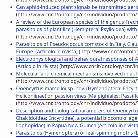
Can aphid-induced plant signals be transmitted aerial
(http://www.cnr.it/ontology/cnr/individuo/prodotto
A review of the European species of the genus Trec
parasitoids of plant lice (Hemiptera: Psylloidea) with 
(http://www.cnr.it/ontology/cnr/individuo/prodotto
Parasitoids of Pseudococcus comstocki in Italy. Cla
Europe. (Articolo in rivista)
(http://www.cnr.it/ontol
Electrophysiological and behavioural responses of A
(Articolo in rivista)
(http://www.cnr.it/ontology/cnr/
Molecular and chemical mechanisms involved in aphid 
(http://www.cnr.it/ontology/cnr/individuo/prodotto
Ooencyrtus marcelloi sp. nov. (Hymenoptera: Encyrti
Heliconiinae) on passion vines (Malpighiales: Passiflo
(http://www.cnr.it/ontology/cnr/individuo/prodotto
Description and biological parameters of Ooencyrtu
Chalcidoidea: Encyrtidae), a potential biocontrol a
Lophopidae) in Papua New Guinea (Articolo in rivista
Parasitoids (Hymenoptera) of leaf-spinning moths (