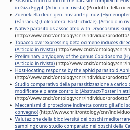
Seasonal fluctuation of the parasite complex of Pul
in Giza Egypt. (Articolo in rivista)
(Prodotto della rice
Zdenekiella deon gen. nov and sp. nov. (Hymenoptera
(Fåhraeus) (Coleoptera: Bostrichidae). (Articolo in riv
Native parasitoids associated with Dryocosmus kuriphil
(http://www.cnr.it/ontology/cnr/individuo/prodotto
Tobacco overexpressing beta-ocimene induces direct
(Articolo in rivista)
(http://www.cnr.it/ontology/cnr/
Preliminary phylogeny of the genus Copidosoma (Hy
(Articolo in rivista)
(http://www.cnr.it/ontology/cnr/
Host-locating response by the aphid parasitoid Aphidiu
(http://www.cnr.it/ontology/cnr/individuo/prodotto
Studio comparativo della parassitizzazione a carico
modificate e piante controllo (Abstract/Poster in att
(http://www.cnr.it/ontology/cnr/individuo/prodotto
Meccanismi di protezione indiretta contro gli afidi s
convegno)
(http://www.cnr.it/ontology/cnr/individ
Valutazione della biodiversità dei boschi mediterran
sampling): uno studio comparato nei boschi della Ca