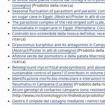
convegno)
(Prodotto della ricerca)
Seasonal fluctuation of parasitism and parasitic co
on sugar cane in Egypt. (Abstract/Poster in atti di c
The parasitoid complex of the red-striped soft scale,
tenuivalvata in sugarcane in Egypt. (Hemiptera: Cocc
Controllo eco-sostenibile della mosca dell'olivo: rece
ricerca)
Dryocosmus kuriphilus and its antagonists in Campani
(Abstract/Poster in atti di convegno)
(Prodotto della 
Afidone verde del pomodoro e della patata Macrosip
ricerca)
Belowground mycorrhizal endosymbiosis and abovegro
sustainable control of pests? (Contributo in volume (
Identificazione morfo-bio-molecolare e interazioni t
Yasumatsu in Campania (Curatela)
(Prodotto della ri
Alcuni genotipi di corbarino campano sono resistent
(http://www.cnr.it/ontology/cnr/individuo/prodotto
Gestire il cinipide del castagno mediante i nemici natu