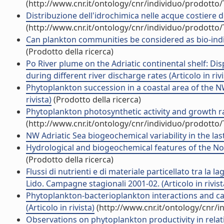
(http://www.cnr.it/ontology/cnr/individuo/prodotto
Distribuzione dell'idrochimica nelle acque costiere dell
(http://www.cnr.it/ontology/cnr/individuo/prodotto
Can plankton communities be considered as bio-indica
(Prodotto della ricerca)
Po River plume on the Adriatic continental shelf: D
during different river discharge rates (Articolo in rivi
Phytoplankton succession in a coastal area of the NW
rivista)
(Prodotto della ricerca)
Phytoplankton photosynthetic activity and growth rate
(http://www.cnr.it/ontology/cnr/individuo/prodotto
NW Adriatic Sea biogeochemical variability in the last 
Hydrological and biogeochemical features of the Nort
(Prodotto della ricerca)
Flussi di nutrienti e di materiale particellato tra la 
Lido. Campagne stagionali 2001-02. (Articolo in rivist
Phytoplankton-bacterioplankton interactions and ca
(Articolo in rivista)
(http://www.cnr.it/ontology/cnr/
Observations on phytoplankton productivity in relatio