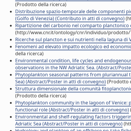
(Prodotto della ricerca)
Distribuzione spazio-temporale delle componenti pic
(Golfo di Venezia) (Contributo in atti di convegno)
(h
Ripartizione del carbonio nel comparto planctonico d
(http://www.cnr.it/ontology/cnr/individuo/prodotto
Ricerche sul plancton e sui nutrienti nella laguna di
Fenomeni ad elevato impatto ecologico ed economico 
della ricerca)
Environmental condition, life cycles and endogenou
observations in the NW Adriatic Sea. (Abstract/Poster
Phytoplankton seasonal patterns from pluriannual ti
Sea) (Abstract/Poster in atti di convegno)
(Prodotto d
Struttura dimensionale della comunità fitoplanctonic
(Prodotto della ricerca)
Phytoplankton community in the lagoon of Venice: p
functional role (Abstract/Poster in atti di convegno)
Environmental and shelf-regulating factors trigger
Adriatic Sea (Abstract/Poster in atti di convegno)
(ht
Hydrology and plankton of an offshore no-take fishery