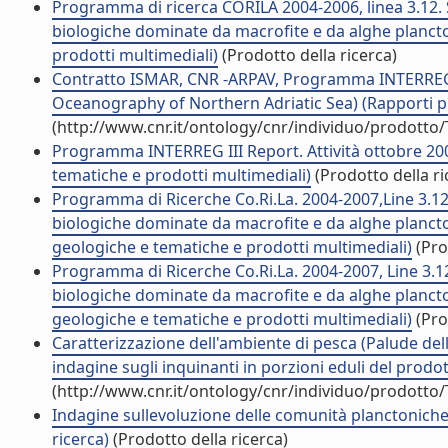
Programma di ricerca CORILA 2004-2006, linea 3.12. S
biologiche dominate da macrofite e da alghe plancto
prodotti multimediali)
(Prodotto della ricerca)
Contratto ISMAR, CNR -ARPAV, Programma INTERREG II
Oceanography of Northern Adriatic Sea) (Rapporti pr
(http://www.cnr.it/ontology/cnr/individuo/prodotto
Programma INTERREG III Report. Attività ottobre 200
tematiche e prodotti multimediali)
(Prodotto della ri
Programma di Ricerche Co.Ri.La. 2004-2007,Line 3.12,
biologiche dominate da macrofite e da alghe plancton
geologiche e tematiche e prodotti multimediali)
(Pro
Programma di Ricerche Co.Ri.La. 2004-2007, Line 3.12
biologiche dominate da macrofite e da alghe plancton
geologiche e tematiche e prodotti multimediali)
(Pro
Caratterizzazione dell'ambiente di pesca (Palude del
indagine sugli inquinanti in porzioni eduli del prodot
(http://www.cnr.it/ontology/cnr/individuo/prodotto
Indagine sullevoluzione delle comunità planctonich
ricerca)
(Prodotto della ricerca)