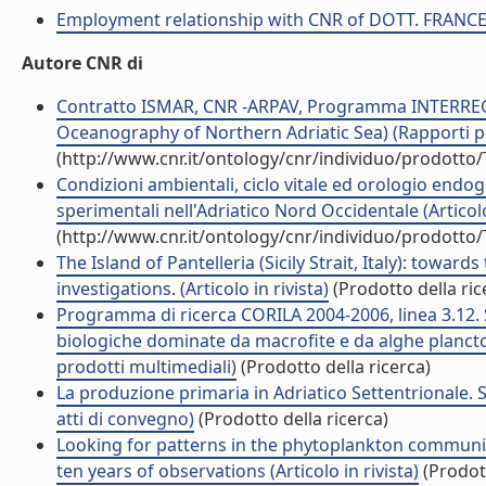
Employment relationship with CNR of DOTT. FRANC
Autore CNR di
Contratto ISMAR, CNR -ARPAV, Programma INTERREG II
Oceanography of Northern Adriatic Sea) (Rapporti pr
(http://www.cnr.it/ontology/cnr/individuo/prodotto
Condizioni ambientali, ciclo vitale ed orologio endo
sperimentali nell'Adriatico Nord Occidentale (Articolo 
(http://www.cnr.it/ontology/cnr/individuo/prodotto
The Island of Pantelleria (Sicily Strait, Italy): towa
investigations. (Articolo in rivista)
(Prodotto della ric
Programma di ricerca CORILA 2004-2006, linea 3.12. S
biologiche dominate da macrofite e da alghe plancto
prodotti multimediali)
(Prodotto della ricerca)
La produzione primaria in Adriatico Settentrionale. 
atti di convegno)
(Prodotto della ricerca)
Looking for patterns in the phytoplankton communi
ten years of observations (Articolo in rivista)
(Prodott