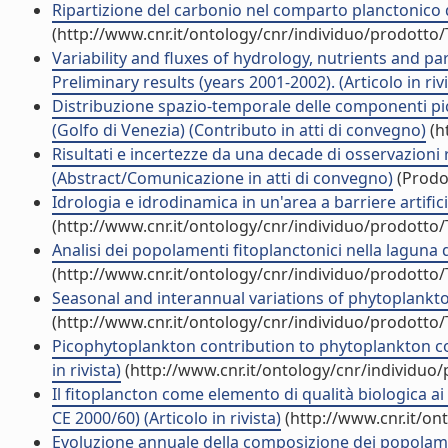
Ripartizione del carbonio nel comparto planctonico d
(http://www.cnr.it/ontology/cnr/individuo/prodotto
Variability and fluxes of hydrology, nutrients and p
Preliminary results (years 2001-2002). (Articolo in rivi
Distribuzione spazio-temporale delle componenti pic
(Golfo di Venezia) (Contributo in atti di convegno)
(h
Risultati e incertezze da una decade di osservazioni 
(Abstract/Comunicazione in atti di convegno)
(Prodot
Idrologia e idrodinamica in un'area a barriere artificia
(http://www.cnr.it/ontology/cnr/individuo/prodotto
Analisi dei popolamenti fitoplanctonici nella laguna di
(http://www.cnr.it/ontology/cnr/individuo/prodotto
Seasonal and interannual variations of phytoplankton 
(http://www.cnr.it/ontology/cnr/individuo/prodotto
Picophytoplankton contribution to phytoplankton com
in rivista)
(http://www.cnr.it/ontology/cnr/individuo
Il fitoplancton come elemento di qualità biologica a
CE 2000/60) (Articolo in rivista)
(http://www.cnr.it/on
Evoluzione annuale della composizione dei popolament