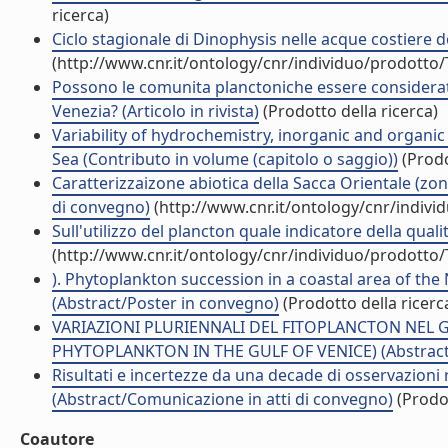
ricerca)
Ciclo stagionale di Dinophysis nelle acque costiere de
(http://www.cnr.it/ontology/cnr/individuo/prodotto
Possono le comunita planctoniche essere considerate 
Venezia? (Articolo in rivista)
(Prodotto della ricerca)
Variability of hydrochemistry, inorganic and organi
Sea (Contributo in volume (capitolo o saggio))
(Prodo
Caratterizzaizone abiotica della Sacca Orientale (zona
di convegno)
(http://www.cnr.it/ontology/cnr/indiv
Sull'utilizzo del plancton quale indicatore della qual
(http://www.cnr.it/ontology/cnr/individuo/prodotto
). Phytoplankton succession in a coastal area of the
(Abstract/Poster in convegno)
(Prodotto della ricerc
VARIAZIONI PLURIENNALI DEL FITOPLANCTON NEL G
PHYTOPLANKTON IN THE GULF OF VENICE) (Abstract/
Risultati e incertezze da una decade di osservazioni 
(Abstract/Comunicazione in atti di convegno)
(Prodot
Coautore