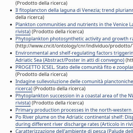
(Prodotto della ricerca)
Il fitoplancton della laguna di Venezia; trend pluri
della ricerca)
Plankton communities and nutrients in the Venice L
rivista)
(Prodotto della ricerca)
Phytoplankton photosynthetic activity and growth rate
(http://www.cnr.it/ontology/cnr/individuo/prodotto
Environmental and shelf-regulating factors trigger
Adriatic Sea (Abstract/Poster in atti di convegno)
(ht
PROGETTO ICSEL. Stato delle comunità fito e zooplan
(Prodotto della ricerca)
Indagine sullevoluzione delle comunità planctonich
ricerca)
(Prodotto della ricerca)
Phytoplankton succession in a coastal area of the NW
rivista)
(Prodotto della ricerca)
Primary production processes in the north-western A
Po River plume on the Adriatic continental shelf: D
during different river discharge rates (Articolo in rivi
Caratterizzazione dell'ambiente di pesca (Palude del