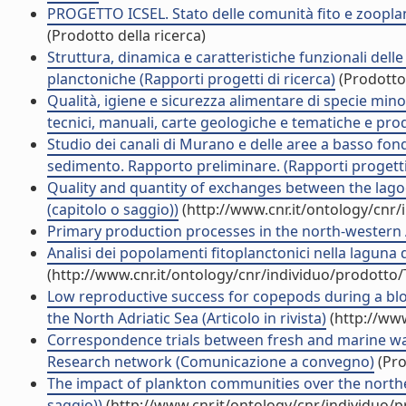
PROGETTO ICSEL. Stato delle comunità fito e zooplan
(Prodotto della ricerca)
Struttura, dinamica e caratteristiche funzionali del
planctoniche (Rapporti progetti di ricerca)
(Prodotto 
Qualità, igiene e sicurezza alimentare di specie min
tecnici, manuali, carte geologiche e tematiche e prod
Studio dei canali di Murano e delle aree a basso fonda
sedimento. Rapporto preliminare. (Rapporti progetti 
Quality and quantity of exchanges between the lag
(capitolo o saggio))
(http://www.cnr.it/ontology/cnr
Primary production processes in the north-western A
Analisi dei popolamenti fitoplanctonici nella laguna di
(http://www.cnr.it/ontology/cnr/individuo/prodotto
Low reproductive success for copepods during a bl
the North Adriatic Sea (Articolo in rivista)
(http://www
Correspondence trials between fresh and marine wa
Research network (Comunicazione a convegno)
(Pro
The impact of plankton communities over the northe
saggio))
(http://www.cnr.it/ontology/cnr/individuo/