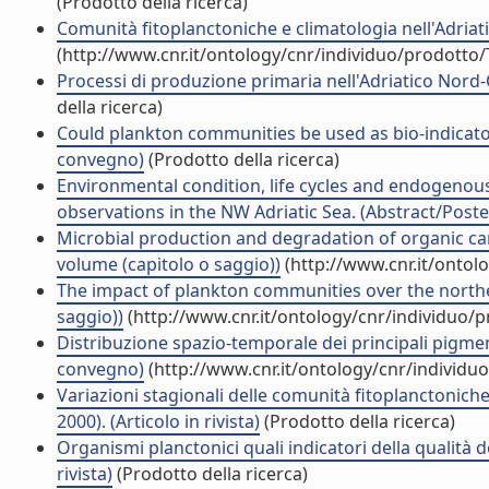
(Prodotto della ricerca)
Comunità fitoplanctoniche e climatologia nell'Adriat
(http://www.cnr.it/ontology/cnr/individuo/prodotto
Processi di produzione primaria nell'Adriatico Nord
della ricerca)
Could plankton communities be used as bio-indicators
convegno)
(Prodotto della ricerca)
Environmental condition, life cycles and endogenou
observations in the NW Adriatic Sea. (Abstract/Poster
Microbial production and degradation of organic car
volume (capitolo o saggio))
(http://www.cnr.it/ontol
The impact of plankton communities over the northe
saggio))
(http://www.cnr.it/ontology/cnr/individuo/
Distribuzione spazio-temporale dei principali pigmen
convegno)
(http://www.cnr.it/ontology/cnr/individ
Variazioni stagionali delle comunità fitoplanctoniche 
2000). (Articolo in rivista)
(Prodotto della ricerca)
Organismi planctonici quali indicatori della qualità d
rivista)
(Prodotto della ricerca)