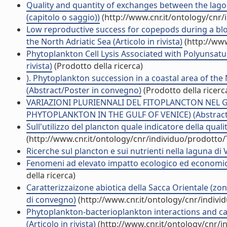
Quality and quantity of exchanges between the lag
(capitolo o saggio))
(http://www.cnr.it/ontology/cnr
Low reproductive success for copepods during a bl
the North Adriatic Sea (Articolo in rivista)
(http://www
Phytoplankton Cell Lysis Associated with Polyunsatur
rivista)
(Prodotto della ricerca)
). Phytoplankton succession in a coastal area of the
(Abstract/Poster in convegno)
(Prodotto della ricerc
VARIAZIONI PLURIENNALI DEL FITOPLANCTON NEL G
PHYTOPLANKTON IN THE GULF OF VENICE) (Abstract/
Sull'utilizzo del plancton quale indicatore della qual
(http://www.cnr.it/ontology/cnr/individuo/prodotto
Ricerche sul plancton e sui nutrienti nella laguna di
Fenomeni ad elevato impatto ecologico ed economico 
della ricerca)
Caratterizzaizone abiotica della Sacca Orientale (zona
di convegno)
(http://www.cnr.it/ontology/cnr/indiv
Phytoplankton-bacterioplankton interactions and ca
(Articolo in rivista)
(http://www.cnr.it/ontology/cnr/