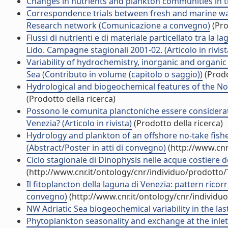
Changes in nutrients and plankton communities in t
Correspondence trials between fresh and marine wa
Research network (Comunicazione a convegno)
(Pro
Flussi di nutrienti e di materiale particellato tra la 
Lido. Campagne stagionali 2001-02. (Articolo in rivist
Variability of hydrochemistry, inorganic and organi
Sea (Contributo in volume (capitolo o saggio))
(Prodo
Hydrological and biogeochemical features of the Nort
(Prodotto della ricerca)
Possono le comunita planctoniche essere considerate 
Venezia? (Articolo in rivista)
(Prodotto della ricerca)
Hydrology and plankton of an offshore no-take fishery
(Abstract/Poster in atti di convegno)
(http://www.cnr
Ciclo stagionale di Dinophysis nelle acque costiere de
(http://www.cnr.it/ontology/cnr/individuo/prodotto
Il fitoplancton della laguna di Venezia: pattern ricor
convegno)
(http://www.cnr.it/ontology/cnr/individ
NW Adriatic Sea biogeochemical variability in the last 
Phytoplankton seasonality and exchange at the inlets 