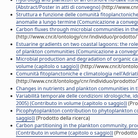
(Abstract/Poster in atti di convegno)
(http://www.cnr
Struttura e funzione delle comunità fitoplanctoniche
anomalie a lungo termine (Comunicazione a conveg
Carbon fluxes through microbial communities in th
(http://www.cnr.it/ontology/cnr/individuo/prodotto
Estuarine gradients on two coastal lagoons: the role 
of plankton communities (Comunicazione a conveg
Microbial production and degradation of organic car
volume (capitolo o saggio))
(http://www.cnr.it/ontol
Comunità fitoplanctoniche e climatologia nell'Adriat
(http://www.cnr.it/ontology/cnr/individuo/prodotto
Changes in nutrients and plankton communities in t
Variabilità temporale delle condizioni idrologiche, i
2005) (Contributo in volume (capitolo o saggio))
(Pro
Picophytoplankton contribution to phytoplankton co
saggio))
(Prodotto della ricerca)
Carbon partitioning in the plankton community, pr
(Contributo in volume (capitolo o saggio))
(Prodotto 