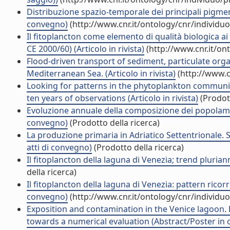
Distribuzione spazio-temporale dei principali pigmen
convegno)
(http://www.cnr.it/ontology/cnr/individ
Il fitoplancton come elemento di qualità biologica a
CE 2000/60) (Articolo in rivista)
(http://www.cnr.it/on
Flood-driven transport of sediment, particulate org
Mediterranean Sea. (Articolo in rivista)
(http://www.c
Looking for patterns in the phytoplankton communi
ten years of observations (Articolo in rivista)
(Prodott
Evoluzione annuale della composizione dei popolament
convegno)
(Prodotto della ricerca)
La produzione primaria in Adriatico Settentrionale. 
atti di convegno)
(Prodotto della ricerca)
Il fitoplancton della laguna di Venezia; trend pluri
della ricerca)
Il fitoplancton della laguna di Venezia: pattern ricor
convegno)
(http://www.cnr.it/ontology/cnr/individ
Exposition and contamination in the Venice lagoon.
towards a numerical evaluation (Abstract/Poster in