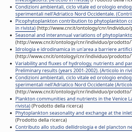
Condizioni ambientali, ciclo vitale ed orologio endo
sperimentali nell'Adriatico Nord Occidentale. (Contri
Picophytoplankton contribution to phytoplankton com
in rivista)
(http://www.cnr.it/ontology/cnr/individuo
Seasonal and interannual variations of phytoplankton 
(http://www.cnr.it/ontology/cnr/individuo/prodotto
Idrologia e idrodinamica in un'area a barriere artificia
(http://www.cnr.it/ontology/cnr/individuo/prodotto
Variability and fluxes of hydrology, nutrients and p
Preliminary results (years 2001-2002). (Articolo in rivi
Condizioni ambientali, ciclo vitale ed orologio endo
sperimentali nell'Adriatico Nord Occidentale (Articolo 
(http://www.cnr.it/ontology/cnr/individuo/prodotto
Plankton communities and nutrients in the Venice L
rivista)
(Prodotto della ricerca)
Phytoplankton seasonality and exchange at the inlets 
(Prodotto della ricerca)
Contributo allo studio dellidrologia e del plancton nell