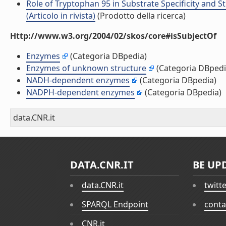
Role of Tryptophan 95 in Substrate Specificity and S
(Articolo in rivista)
(Prodotto della ricerca)
Http://www.w3.org/2004/02/skos/core#isSubjectOf
Enzymes
(Categoria DBpedia)
Enzymes of unknown structure
(Categoria DBpedi
NADH-dependent enzymes
(Categoria DBpedia)
NADPH-dependent enzymes
(Categoria DBpedia)
data.CNR.it
DATA.CNR.IT
BE UP
data.CNR.it
twitt
SPARQL Endpoint
conta
CNR.it