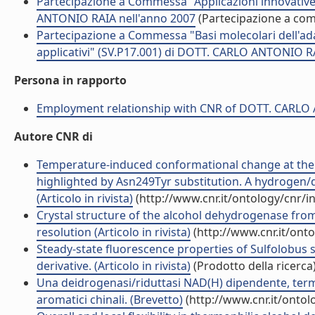
Partecipazione a Commessa "Applicazioni innovative
ANTONIO RAIA nell'anno 2007
(Partecipazione a co
Partecipazione a Commessa "Basi molecolari dell'adat
applicativi" (SV.P17.001) di DOTT. CARLO ANTONIO R
Persona in rapporto
Employment relationship with CNR of DOTT. CARL
Autore CNR di
Temperature-induced conformational change at the c
highlighted by Asn249Tyr substitution. A hydrogen/
(Articolo in rivista)
(http://www.cnr.it/ontology/cnr/
Crystal structure of the alcohol dehydrogenase from
resolution (Articolo in rivista)
(http://www.cnr.it/ont
Steady-state fluorescence properties of Sulfolobus 
derivative. (Articolo in rivista)
(Prodotto della ricerca
Una deidrogenasi/riduttasi NAD(H) dipendente, termof
aromatici chinali. (Brevetto)
(http://www.cnr.it/onto