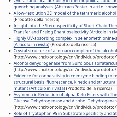
Overall and local flexibility in thermophilic alcoh
quenching analyses. (Abstract/Poster in atti di conv
A low-resolution 3D model of the tetrameric alcohol 
(Prodotto della ricerca)
Insight into the Stereospecificity of Short-Chain 
Transfer and Prelog Enantioselectivity (Articolo in riv
Highly UV-absorbing complex in selenomethionine-s
(Articolo in rivista)
(Prodotto della ricerca)
Crystal structure of a ternary complex of the alcohol
(http://www.cnr.it/ontology/cnr/individuo/prodotto
Alcohol dehydrogenase from Sulfolobus solfataricus (
(http://www.cnr.it/ontology/cnr/individuo/prodotto
Evidence for cooperativity in coenzyme binding to t
structural basis: fluorescence, kinetic and structur
mutant (Articolo in rivista)
(Prodotto della ricerca)
Asymmetric Reduction of alpha-Keto Esters with 
Glucose Dehydrogenase and Alcohol Dehydrogenase fo
(http://www.cnr.it/ontology/cnr/individuo/prodotto
Role of Tryptophan 95 in Substrate Specificity and S