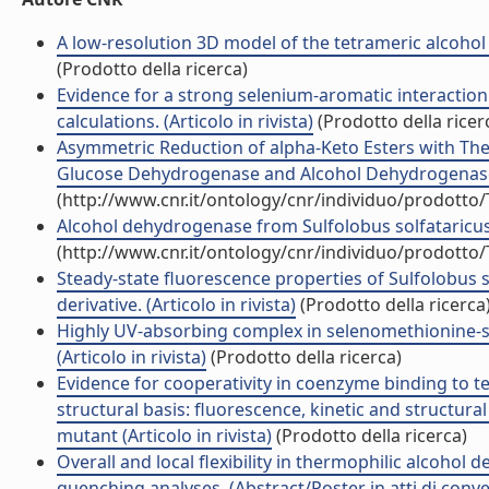
A low-resolution 3D model of the tetrameric alcohol 
(Prodotto della ricerca)
Evidence for a strong selenium-aromatic interaction
calculations. (Articolo in rivista)
(Prodotto della ricer
Asymmetric Reduction of alpha-Keto Esters with 
Glucose Dehydrogenase and Alcohol Dehydrogenase fo
(http://www.cnr.it/ontology/cnr/individuo/prodotto
Alcohol dehydrogenase from Sulfolobus solfataricus (
(http://www.cnr.it/ontology/cnr/individuo/prodotto
Steady-state fluorescence properties of Sulfolobus 
derivative. (Articolo in rivista)
(Prodotto della ricerca
Highly UV-absorbing complex in selenomethionine-s
(Articolo in rivista)
(Prodotto della ricerca)
Evidence for cooperativity in coenzyme binding to t
structural basis: fluorescence, kinetic and structur
mutant (Articolo in rivista)
(Prodotto della ricerca)
Overall and local flexibility in thermophilic alcoh
quenching analyses. (Abstract/Poster in atti di conv