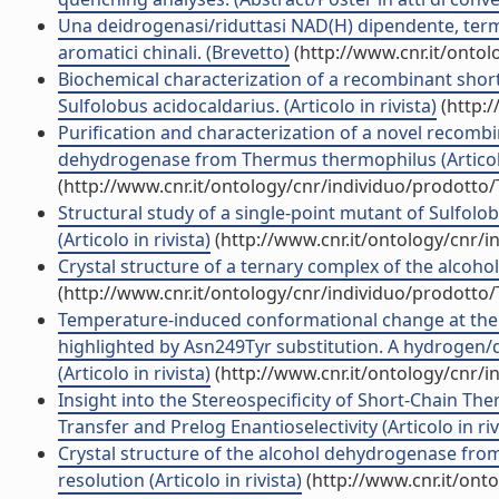
Una deidrogenasi/riduttasi NAD(H) dipendente, termof
aromatici chinali. (Brevetto)
(http://www.cnr.it/onto
Biochemical characterization of a recombinant sh
Sulfolobus acidocaldarius. (Articolo in rivista)
(http:/
Purification and characterization of a novel recomb
dehydrogenase from Thermus thermophilus (Articolo 
(http://www.cnr.it/ontology/cnr/individuo/prodotto
Structural study of a single-point mutant of Sulfolo
(Articolo in rivista)
(http://www.cnr.it/ontology/cnr/
Crystal structure of a ternary complex of the alcohol
(http://www.cnr.it/ontology/cnr/individuo/prodotto
Temperature-induced conformational change at the c
highlighted by Asn249Tyr substitution. A hydrogen/
(Articolo in rivista)
(http://www.cnr.it/ontology/cnr/
Insight into the Stereospecificity of Short-Chain 
Transfer and Prelog Enantioselectivity (Articolo in riv
Crystal structure of the alcohol dehydrogenase from
resolution (Articolo in rivista)
(http://www.cnr.it/ont