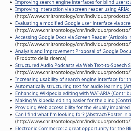
Improving search engine interfaces for blind users: a 
Improving interaction via screen reader using ARIA: 
(http://www.cnr.it/ontology/cnr/individuo/prodotto
Evaluating a modified Google user interface via scree
(http://www.cnr.it/ontology/cnr/individuo/prodotto
Accessing Google Docs via Screen Reader (Articolo in
(http://www.cnr.it/ontology/cnr/individuo/prodotto
Analysis and Improvement Proposal of Google Docum
(Prodotto della ricerca)
Structured Audio Podcasts via Web Text-to-Speech Sy
(http://www.cnr.it/ontology/cnr/individuo/prodotto
Increasing usability of search engine interface for th
Automatically structuring text for audio learning (Arti
Enhancing Wikipedia editing with WAI-ARIA (Contribu
Making Wikipedia editing easier for the blind (Contri
Providing Web accessibility for the visually impaired (
Can I find what I'm looking for? (Abstract/Poster in 
(http://www.cnr.it/ontology/cnr/individuo/prodotto
Electronic Commerce: a great opportunity for the Bli