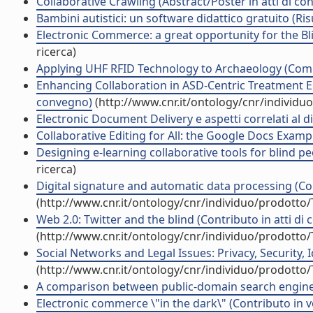
Collaborative Crawling (Abstract/Poster in atti di c
Bambini autistici: un software didattico gratuito (Risu
Electronic Commerce: a great opportunity for the Bli
ricerca)
Applying UHF RFID Technology to Archaeology (Com
Enhancing Collaboration in ASD-Centric Treatment En
convegno)
(http://www.cnr.it/ontology/cnr/individ
Electronic Document Delivery e aspetti correlati al diri
Collaborative Editing for All: the Google Docs Exampl
Designing e-learning collaborative tools for blind pe
ricerca)
Digital signature and automatic data processing (Con
(http://www.cnr.it/ontology/cnr/individuo/prodotto
Web 2.0: Twitter and the blind (Contributo in atti di
(http://www.cnr.it/ontology/cnr/individuo/prodotto
Social Networks and Legal Issues: Privacy, Security, 
(http://www.cnr.it/ontology/cnr/individuo/prodotto
A comparison between public-domain search engines 
Electronic commerce \"in the dark\" (Contributo in v