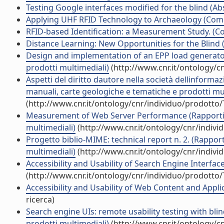
Testing Google interfaces modified for the blind (Abs
Applying UHF RFID Technology to Archaeology (Com
RFID-based Identification: a Measurement Study. (Co
Distance Learning: New Opportunities for the Blind (
Design and implementation of an EPP load generator 
prodotti multimediali)
(http://www.cnr.it/ontology/c
Aspetti del diritto dautore nella società dellinforma
manuali, carte geologiche e tematiche e prodotti mul
(http://www.cnr.it/ontology/cnr/individuo/prodotto
Measurement of Web Server Performance (Rapporti te
multimediali)
(http://www.cnr.it/ontology/cnr/indiv
Progetto biblio-MIME: technical report n. 2. (Rapport
multimediali)
(http://www.cnr.it/ontology/cnr/indiv
Accessibility and Usability of Search Engine Interfac
(http://www.cnr.it/ontology/cnr/individuo/prodotto
Accessibility and Usability of Web Content and Appli
ricerca)
Search engine UIs: remote usability testing with bli
prodotti multimediali)
(http://www.cnr.it/ontology/c