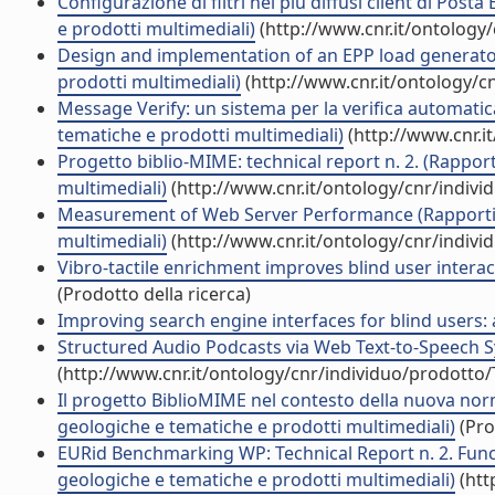
Configurazione di filtri nei più diffusi client di Post
e prodotti multimediali)
(http://www.cnr.it/ontology
Design and implementation of an EPP load generator 
prodotti multimediali)
(http://www.cnr.it/ontology/c
Message Verify: un sistema per la verifica automatica
tematiche e prodotti multimediali)
(http://www.cnr.i
Progetto biblio-MIME: technical report n. 2. (Rapport
multimediali)
(http://www.cnr.it/ontology/cnr/indiv
Measurement of Web Server Performance (Rapporti te
multimediali)
(http://www.cnr.it/ontology/cnr/indiv
Vibro-tactile enrichment improves blind user interac
(Prodotto della ricerca)
Improving search engine interfaces for blind users: a 
Structured Audio Podcasts via Web Text-to-Speech Sy
(http://www.cnr.it/ontology/cnr/individuo/prodotto
Il progetto BiblioMIME nel contesto della nuova norma
geologiche e tematiche e prodotti multimediali)
(Pro
EURid Benchmarking WP: Technical Report n. 2. Funct
geologiche e tematiche e prodotti multimediali)
(htt