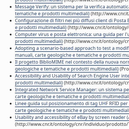
Message Verify: un sistema per la verifica automatica
tematiche e prodotti multimediali)
(http://www.cnr.i
Configurazione di filtri nei più diffusi client di Post
e prodotti multimediali)
(http://www.cnr.it/ontology
Computer virus e posta elettronica: una guida per l'
prodotti multimediali)
(http://www.cnr.it/ontology/c
Adopting a scenario-based approach to test a modifie
manuali, carte geologiche e tematiche e prodotti mul
Il progetto BiblioMIME nel contesto della nuova norma
geologiche e tematiche e prodotti multimediali)
(Pro
Accessibility and Usability of Search Engine User int
prodotti multimediali)
(http://www.cnr.it/ontology/c
Integrated Network Service Manager: un sistema per la
carte geologiche e tematiche e prodotti multimediali
Linee guida sul posizionamento di tag UHF RFID per la 
carte geologiche e tematiche e prodotti multimediali
Usability and accessibility of eBay by screen reader (A
(http://www.cnr.it/ontology/cnr/individuo/prodotto