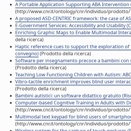
A Portable Application Supporting ABA Intervention (A
(http://www.cnr.it/ontology/cnr/individuo/prodotto
A proposed ASD-CENTRIC framework: the case of ASD
E-Government Services: Accessibility and Usability (C
Enriching Graphic Maps to Enable Multimodal Interac
della ricerca)
Haptic reference cues to support the exploration of 
convegno)
(Prodotto della ricerca)
Software per insegnamento precoce a bambini con si
(Prodotto della ricerca)
Teaching Low Functioning Children with Autism: ABC
Vibro-tactile enrichment improves blind user interac
(Prodotto della ricerca)
Bambini autistici: un software didattico gratuito (Risu
Computer-based Cognitive Training in Adults with D
(http://www.cnr.it/ontology/cnr/individuo/prodotto
Multimodal text keypad for blind users of smartphone
(http://www.cnr.it/ontology/cnr/individuo/prodotto
Wireless system for the capture of touch gestures (Ri