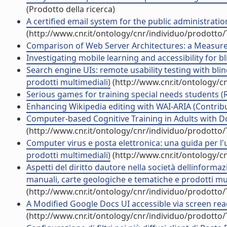
(Prodotto della ricerca)
A certified email system for the public administration
(http://www.cnr.it/ontology/cnr/individuo/prodotto
Comparison of Web Server Architectures: a Measureme
Investigating mobile learning and accessibility for b
Search engine UIs: remote usability testing with bli
prodotti multimediali)
(http://www.cnr.it/ontology/c
Serious games for training special needs students (Ri
Enhancing Wikipedia editing with WAI-ARIA (Contribu
Computer-based Cognitive Training in Adults with D
(http://www.cnr.it/ontology/cnr/individuo/prodotto
Computer virus e posta elettronica: una guida per l'
prodotti multimediali)
(http://www.cnr.it/ontology/c
Aspetti del diritto dautore nella società dellinforma
manuali, carte geologiche e tematiche e prodotti mul
(http://www.cnr.it/ontology/cnr/individuo/prodotto
A Modified Google Docs UI accessible via screen read
(http://www.cnr.it/ontology/cnr/individuo/prodotto