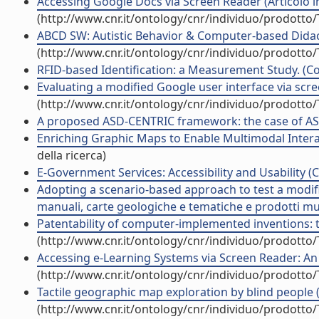
Accessing Google Docs via Screen Reader (Articolo in
(http://www.cnr.it/ontology/cnr/individuo/prodotto
ABCD SW: Autistic Behavior & Computer-based Didact
(http://www.cnr.it/ontology/cnr/individuo/prodotto
RFID-based Identification: a Measurement Study. (Co
Evaluating a modified Google user interface via scree
(http://www.cnr.it/ontology/cnr/individuo/prodotto
A proposed ASD-CENTRIC framework: the case of ASD
Enriching Graphic Maps to Enable Multimodal Interac
della ricerca)
E-Government Services: Accessibility and Usability (C
Adopting a scenario-based approach to test a modifie
manuali, carte geologiche e tematiche e prodotti mul
Patentability of computer-implemented inventions: t
(http://www.cnr.it/ontology/cnr/individuo/prodotto
Accessing e-Learning Systems via Screen Reader: An 
(http://www.cnr.it/ontology/cnr/individuo/prodotto
Tactile geographic map exploration by blind people 
(http://www.cnr.it/ontology/cnr/individuo/prodotto