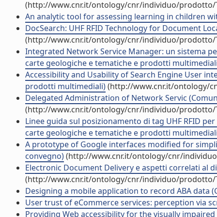
(http://www.cnr.it/ontology/cnr/individuo/prodotto
An analytic tool for assessing learning in children w
DocSearch: UHF RFID Technology for Document Localiz
(http://www.cnr.it/ontology/cnr/individuo/prodotto
Integrated Network Service Manager: un sistema per la
carte geologiche e tematiche e prodotti multimediali
Accessibility and Usability of Search Engine User int
prodotti multimediali)
(http://www.cnr.it/ontology/c
Delegated Administration of Network Servic (Comun
(http://www.cnr.it/ontology/cnr/individuo/prodotto
Linee guida sul posizionamento di tag UHF RFID per la 
carte geologiche e tematiche e prodotti multimediali
A prototype of Google interfaces modified for simplif
convegno)
(http://www.cnr.it/ontology/cnr/individ
Electronic Document Delivery e aspetti correlati al 
(http://www.cnr.it/ontology/cnr/individuo/prodotto
Designing a mobile application to record ABA data (C
User trust of eCommerce services: perception via sc
Providing Web accessibility for the visually impaired (