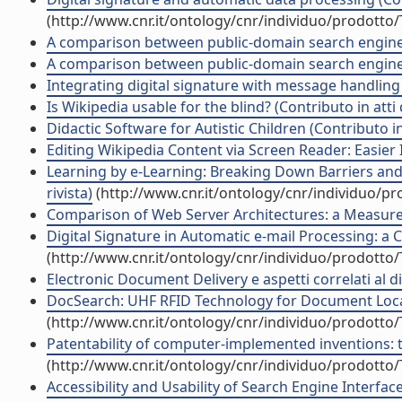
(http://www.cnr.it/ontology/cnr/individuo/prodotto
A comparison between public-domain search engines 
A comparison between public-domain search engines 
Integrating digital signature with message handling 
Is Wikipedia usable for the blind? (Contributo in atti
Didactic Software for Autistic Children (Contributo i
Editing Wikipedia Content via Screen Reader: Easier In
Learning by e-Learning: Breaking Down Barriers and 
rivista)
(http://www.cnr.it/ontology/cnr/individuo/p
Comparison of Web Server Architectures: a Measureme
Digital Signature in Automatic e-mail Processing: a Ca
(http://www.cnr.it/ontology/cnr/individuo/prodotto
Electronic Document Delivery e aspetti correlati al diri
DocSearch: UHF RFID Technology for Document Localiz
(http://www.cnr.it/ontology/cnr/individuo/prodotto
Patentability of computer-implemented inventions: t
(http://www.cnr.it/ontology/cnr/individuo/prodotto
Accessibility and Usability of Search Engine Interfac