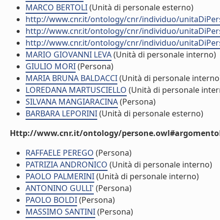
MARCO BERTOLI
(Unità di personale esterno)
http://www.cnr.it/ontology/cnr/individuo/unitaDiP
http://www.cnr.it/ontology/cnr/individuo/unitaDiP
http://www.cnr.it/ontology/cnr/individuo/unitaDiP
MARIO GIOVANNI LEVA
(Unità di personale interno)
GIULIO MORI
(Persona)
MARIA BRUNA BALDACCI
(Unità di personale interno
LOREDANA MARTUSCIELLO
(Unità di personale inte
SILVANA MANGIARACINA
(Persona)
BARBARA LEPORINI
(Unità di personale esterno)
Http://www.cnr.it/ontology/persone.owl#argomentoD
RAFFAELE PEREGO
(Persona)
PATRIZIA ANDRONICO
(Unità di personale interno)
PAOLO PALMERINI
(Unità di personale interno)
ANTONINO GULLI'
(Persona)
PAOLO BOLDI
(Persona)
MASSIMO SANTINI
(Persona)