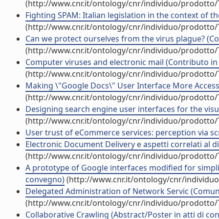
(http://www.cnr.it/ontology/cnr/individuo/prodotto
Fighting SPAM: Italian legislation in the context of t
(http://www.cnr.it/ontology/cnr/individuo/prodotto
Can we protect ourselves from the virus plague? (Con
(http://www.cnr.it/ontology/cnr/individuo/prodotto
Computer viruses and electronic mail (Contributo in 
(http://www.cnr.it/ontology/cnr/individuo/prodotto
Making \"Google Docs\" User Interface More Accessib
(http://www.cnr.it/ontology/cnr/individuo/prodotto
Designing search engine user interfaces for the visu
(http://www.cnr.it/ontology/cnr/individuo/prodotto
User trust of eCommerce services: perception via sc
Electronic Document Delivery e aspetti correlati al 
(http://www.cnr.it/ontology/cnr/individuo/prodotto
A prototype of Google interfaces modified for simplif
convegno)
(http://www.cnr.it/ontology/cnr/individ
Delegated Administration of Network Servic (Comun
(http://www.cnr.it/ontology/cnr/individuo/prodotto
Collaborative Crawling (Abstract/Poster in atti di c