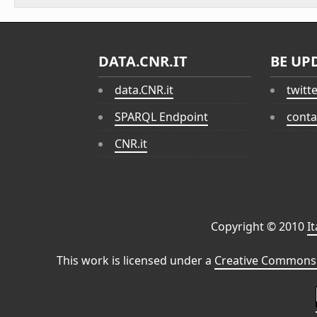
DATA.CNR.IT
BE UP
data.CNR.it
twitt
SPARQL Endpoint
conta
CNR.it
Copyright © 2010
I
This work is licensed under a
Creative Commons 