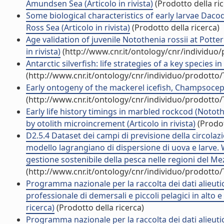
Amundsen Sea (Articolo in rivista)
(Prodotto della ric
Some biological characteristics of early larvae Dac
Ross Sea (Articolo in rivista)
(Prodotto della ricerca)
Age validation of juvenile Notothenia rossii at Pott
in rivista)
(http://www.cnr.it/ontology/cnr/individuo
Antarctic silverfish: life strategies of a key species i
(http://www.cnr.it/ontology/cnr/individuo/prodotto
Early ontogeny of the mackerel icefish, Champsocepha
(http://www.cnr.it/ontology/cnr/individuo/prodotto
Early life history timings in marbled rockcod (Nototh
by otolith microincrement (Articolo in rivista)
(Prodot
D2.5.4 Dataset dei campi di previsione della circolazi
modello lagrangiano di dispersione di uova e larve.
gestione sostenibile della pesca nelle regioni del Mez
(http://www.cnr.it/ontology/cnr/individuo/prodotto
Programma nazionale per la raccolta dei dati alieuti
professionale di demersali e piccoli pelagici in alto 
ricerca)
(Prodotto della ricerca)
Programma nazionale per la raccolta dei dati alieuti