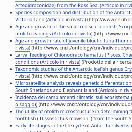
Artedidraconidae) from the Ross Sea. (Articolo in rivi
Species composition and distribution of the Antarcti
Victoria Land (Articolo in rivista)
(http://www.cnr.it/
Age and growth of the small red scorpionfish, Scor
otolith readings (Articolo in rivista)
(http://www.cnr.
Age and growth rate of juvenile bluefin tuna Thunnus 
rivista)
(http://www.cnr.it/ontology/cnr/individuo/p
Larval feeding of Chionodraco hamatus (Pisces, Chan
conditions (Articolo in rivista)
(Prodotto della ricerca
Taxonomic studies of the Antarctic icefish genus Cry
rivista)
(http://www.cnr.it/ontology/cnr/individuo/p
Microsatellite analysis reveals genetic differentati
South Shetlands and Elephant Island (Articolo in rivi
Incidenza dei cambiamenti climatici sull'ecosistema 
o saggio))
(http://www.cnr.it/ontology/cnr/individu
The utility of otolith microstructure in determining t
toothfish ( Dissostichus mawsoni ) from the South She
Early life stages in the life cycle of Antarctic silve