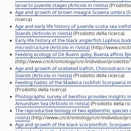
larval to juvenile stages (Articolo in rivista)
(Prodotto 
Age and growth of brown meagre Sciaena umbra (Sciaen
ricerca)
Age and early life history of juvenile scotia sea ic
Islands (Articolo in rivista)
(Prodotto della ricerca)
Early life history of the black anglerfish Lophius b
microstructure (Articolo in rivista)
(http://www.cnr.i
Feeding ecology of De Buens goby, Buenia affinis Iljin
(http://www.cnr.it/ontology/cnr/individuo/prodotto
Age and growth of ocellated icefish, Chionodraco r
Islands (Articolo in rivista)
(Prodotto della ricerca)
Feeding habits of the Madeira rockfish Scorpaena ma
(Prodotto della ricerca)
Photographic survey of benthos provides insights in
Amundsen Sea (Articolo in rivista)
(Prodotto della ric
The reproductive biology of two epibenthic species o
rivista)
(http://www.cnr.it/ontology/cnr/individuo/p
Age and growth of the black scorpionfish, Scorpaena