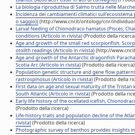
La biologia riproduttiva di Salmo trutta nelle Marche
Incidenza dei cambiamenti climatici sull'ecosistema 
o saggio))
(http://www.cnr.it/ontology/cnr/individu
Larval feeding of Chionodraco hamatus (Pisces, Chan
conditions (Articolo in rivista)
(Prodotto della ricerca
Age and growth of the small red scorpionfish, Scor
otolith readings (Articolo in rivista)
(http://www.cnr.
Age and growth of the Antarctic dragonfish Paracha
Scotia Arc (Articolo in rivista)
(Prodotto della ricerca)
Population genetic structure and gene flow pattern
rastrospinosus (Articolo in rivista)
(Prodotto della ri
First data on age and sexual maturity of the Tristan 
South Atlantic (Articolo in rivista)
(Prodotto della ric
Early life history of the ocellated icefish, Chionodrac
(Prodotto della ricerca)
Life-history traits and population decline of the Atl
rivista)
(Prodotto della ricerca)
Photographic survey of benthos provides insights in