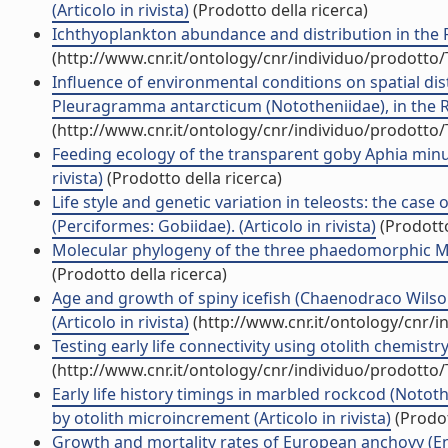
(Articolo in rivista)
(Prodotto della ricerca)
Ichthyoplankton abundance and distribution in the Ro
(http://www.cnr.it/ontology/cnr/individuo/prodotto
Influence of environmental conditions on spatial dist
Pleuragramma antarcticum (Nototheniidae), in the Ros
(http://www.cnr.it/ontology/cnr/individuo/prodotto
Feeding ecology of the transparent goby Aphia minuta
rivista)
(Prodotto della ricerca)
Life style and genetic variation in teleosts: the cas
(Perciformes: Gobiidae). (Articolo in rivista)
(Prodotto
Molecular phylogeny of the three phaedomorphic Medi
(Prodotto della ricerca)
Age and growth of spiny icefish (Chaenodraco Wilsoni 
(Articolo in rivista)
(http://www.cnr.it/ontology/cnr/
Testing early life connectivity using otolith chemistry
(http://www.cnr.it/ontology/cnr/individuo/prodotto
Early life history timings in marbled rockcod (Nototh
by otolith microincrement (Articolo in rivista)
(Prodot
Growth and mortality rates of European anchovy (Eng