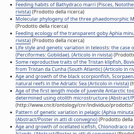
Feeding habits of Bathydraco marri (Pisces, Notothen
rivista)
(Prodotto della ricerca)
Molecular phylogeny of the three phaedomorphic Medi
(Prodotto della ricerca)
Feeding ecology of the transparent goby Aphia minuta
rivista)
(Prodotto della ricerca)
Life style and genetic variation in teleosts: the cas
(Perciformes: Gobiidae). (Articolo in rivista)
(Prodotto
Some reproductive traits of the Tristan klipfish, Bo
from Tristan da Cunha (South Atlantic) (Articolo in riv
Age and growth of the black scorpionfish, Scorpaena
natural reefs in the Adriatic Sea (Articolo in rivista)
(h
Age of the first length mode of juvenile Antarctic t
determined using otolith microstructure (Abstract/Po
(http://www.cnr.it/ontology/cnr/individuo/prodotto
Pattern of genetic variation in pelagic (Aphia minuta
(Abstract/Poster in atti di convegno)
(Prodotto della 
Age and growth of ocellated icefish, Chionodraco r
Islands. (Abstract/Poster in atti di convegno)
(Prodott