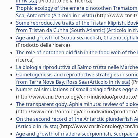
in rivista)
(Prodotto della ricerca)
Trophic ecology of the emerald notothen Trematomus
Sea, Antarctica (Articolo in rivista)
(http://www.cnr.it
Some reproductive traits of the Tristan klipfish, Bo
from Tristan da Cunha (South Atlantic) (Articolo in riv
Age and growth of Scotia Sea icefish, Chaenocephalus
(Prodotto della ricerca)
The role of notothenioid fish in the food web of the R
ricerca)
La biologia riproduttiva di Salmo trutta nelle Marche
Gametogenesis and reproductive strategies in some 
from Terra Nova Bay, Ross Sea (Articolo in rivista)
(Pr
Numerical simulations of small pelagic fishes eggs and
(http://www.cnr.it/ontology/cnr/individuo/prodotto
The transparent goby, Aphia minuta: review of biolog
(http://www.cnr.it/ontology/cnr/individuo/prodotto
On the second record of the Antarctic plunderfish 
(Articolo in rivista)
(http://www.cnr.it/ontology/cnr/
Age and growth of madeira scorpionfish, Scorpaena