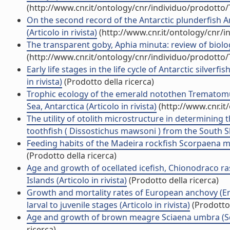
(http://www.cnr.it/ontology/cnr/individuo/prodotto
On the second record of the Antarctic plunderfish 
(Articolo in rivista)
(http://www.cnr.it/ontology/cnr/
The transparent goby, Aphia minuta: review of biolog
(http://www.cnr.it/ontology/cnr/individuo/prodotto
Early life stages in the life cycle of Antarctic silve
in rivista)
(Prodotto della ricerca)
Trophic ecology of the emerald notothen Trematomus
Sea, Antarctica (Articolo in rivista)
(http://www.cnr.it
The utility of otolith microstructure in determining t
toothfish ( Dissostichus mawsoni ) from the South She
Feeding habits of the Madeira rockfish Scorpaena ma
(Prodotto della ricerca)
Age and growth of ocellated icefish, Chionodraco r
Islands (Articolo in rivista)
(Prodotto della ricerca)
Growth and mortality rates of European anchovy (Eng
larval to juvenile stages (Articolo in rivista)
(Prodotto 
Age and growth of brown meagre Sciaena umbra (Sciaen
ricerca)