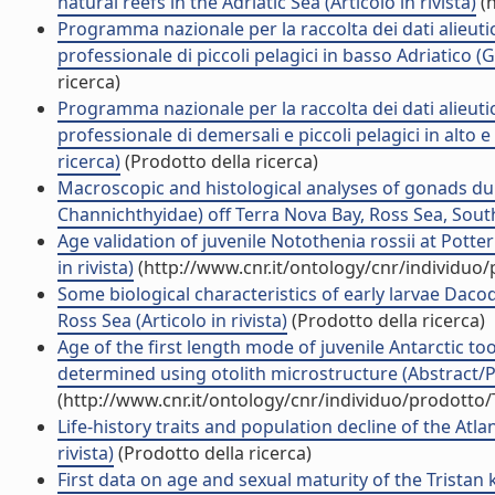
natural reefs in the Adriatic Sea (Articolo in rivista)
(h
Programma nazionale per la raccolta dei dati alieuti
professionale di piccoli pelagici in basso Adriatico (G
ricerca)
Programma nazionale per la raccolta dei dati alieuti
professionale di demersali e piccoli pelagici in alto 
ricerca)
(Prodotto della ricerca)
Macroscopic and histological analyses of gonads d
Channichthyidae) off Terra Nova Bay, Ross Sea, South
Age validation of juvenile Notothenia rossii at Pott
in rivista)
(http://www.cnr.it/ontology/cnr/individuo
Some biological characteristics of early larvae Dac
Ross Sea (Articolo in rivista)
(Prodotto della ricerca)
Age of the first length mode of juvenile Antarctic t
determined using otolith microstructure (Abstract/Po
(http://www.cnr.it/ontology/cnr/individuo/prodotto
Life-history traits and population decline of the Atl
rivista)
(Prodotto della ricerca)
First data on age and sexual maturity of the Tristan 