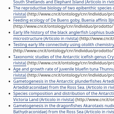
South Shetlands and Elephant Island (Articolo in rivi
The reproductive biology of two epibenthic species o
rivista)
(http://www.cnr.it/ontology/cnr/individuo/p
Feeding ecology of De Buens goby, Buenia affinis Iljin
(http://www.cnr.it/ontology/cnr/individuo/prodotto
Early life history of the black anglerfish Lophius b
microstructure (Articolo in rivista)
(http://www.cnr.i
Testing early life connectivity using otolith chemistry
(http://www.cnr.it/ontology/cnr/individuo/prodotto
Taxonomic studies of the Antarctic icefish genus Cry
rivista)
(http://www.cnr.it/ontology/cnr/individuo/p
Age and growth rate of juvenile bluefin tuna Thunnus 
rivista)
(http://www.cnr.it/ontology/cnr/individuo/p
Gametogenesis in the Antarctic plunderfishes Artedi
Artedidraconidae) from the Ross Sea. (Articolo in rivi
Species composition and distribution of the Antarcti
Victoria Land (Articolo in rivista)
(http://www.cnr.it/
Gametogenesis in the dragonfishes Akarotaxis nudic
Bathydraconidae) from the Ross Sea (Articolo in rivis