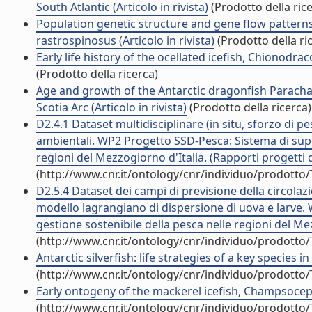
South Atlantic (Articolo in rivista)
(Prodotto della ric
Population genetic structure and gene flow pattern
rastrospinosus (Articolo in rivista)
(Prodotto della ri
Early life history of the ocellated icefish, Chionodrac
(Prodotto della ricerca)
Age and growth of the Antarctic dragonfish Paracha
Scotia Arc (Articolo in rivista)
(Prodotto della ricerca)
D2.4.1 Dataset multidisciplinare (in situ, sforzo di pe
ambientali. WP2 Progetto SSD-Pesca: Sistema di suppo
regioni del Mezzogiorno d'Italia. (Rapporti progetti d
(http://www.cnr.it/ontology/cnr/individuo/prodotto
D2.5.4 Dataset dei campi di previsione della circolazi
modello lagrangiano di dispersione di uova e larve.
gestione sostenibile della pesca nelle regioni del Mez
(http://www.cnr.it/ontology/cnr/individuo/prodotto
Antarctic silverfish: life strategies of a key species i
(http://www.cnr.it/ontology/cnr/individuo/prodotto
Early ontogeny of the mackerel icefish, Champsocepha
(http://www.cnr.it/ontology/cnr/individuo/prodotto