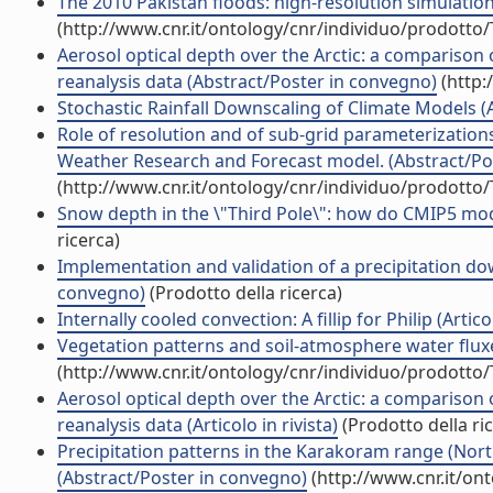
The 2010 Pakistan floods: high-resolution simulatio
(http://www.cnr.it/ontology/cnr/individuo/prodotto
Aerosol optical depth over the Arctic: a comparison
reanalysis data (Abstract/Poster in convegno)
(http:
Stochastic Rainfall Downscaling of Climate Models (Ar
Role of resolution and of sub-grid parameterizatio
Weather Research and Forecast model. (Abstract/Po
(http://www.cnr.it/ontology/cnr/individuo/prodotto
Snow depth in the \"Third Pole\": how do CMIP5 mode
ricerca)
Implementation and validation of a precipitation dow
convegno)
(Prodotto della ricerca)
Internally cooled convection: A fillip for Philip (Articol
Vegetation patterns and soil-atmosphere water fluxe
(http://www.cnr.it/ontology/cnr/individuo/prodotto
Aerosol optical depth over the Arctic: a compariso
reanalysis data (Articolo in rivista)
(Prodotto della ri
Precipitation patterns in the Karakoram range (Nor
(Abstract/Poster in convegno)
(http://www.cnr.it/on