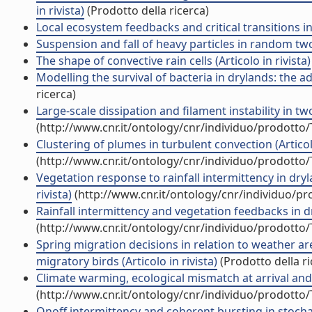
in rivista)
(Prodotto della ricerca)
Local ecosystem feedbacks and critical transitions in t
Suspension and fall of heavy particles in random two-
The shape of convective rain cells (Articolo in rivista)
Modelling the survival of bacteria in drylands: the a
ricerca)
Large-scale dissipation and filament instability in tw
(http://www.cnr.it/ontology/cnr/individuo/prodotto
Clustering of plumes in turbulent convection (Articolo
(http://www.cnr.it/ontology/cnr/individuo/prodotto
Vegetation response to rainfall intermittency in dry
rivista)
(http://www.cnr.it/ontology/cnr/individuo/p
Rainfall intermittency and vegetation feedbacks in dry
(http://www.cnr.it/ontology/cnr/individuo/prodotto
Spring migration decisions in relation to weather
migratory birds (Articolo in rivista)
(Prodotto della ri
Climate warming, ecological mismatch at arrival and p
(http://www.cnr.it/ontology/cnr/individuo/prodotto
Onoff intermittency and coherent bursting in stochas