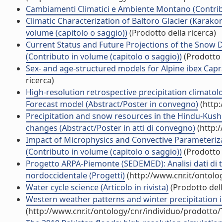
Cambiamenti Climatici e Ambiente Montano (Contribu
Climatic Characterization of Baltoro Glacier (Karako
volume (capitolo o saggio))
(Prodotto della ricerca)
Current Status and Future Projections of the Snow 
(Contributo in volume (capitolo o saggio))
(Prodotto 
Sex- and age-structured models for Alpine ibex Capra
ricerca)
High-resolution retrospective precipitation climat
Forecast model (Abstract/Poster in convegno)
(http:
Precipitation and snow resources in the Hindu-Kus
changes (Abstract/Poster in atti di convegno)
(http:
Impact of Microphysics and Convective Parameteri
(Contributo in volume (capitolo o saggio))
(Prodotto 
Progetto ARPA-Piemonte (SEDEMED): Analisi dati di temp
nordoccidentale (Progetti)
(http://www.cnr.it/ontol
Water cycle science (Articolo in rivista)
(Prodotto dell
Western weather patterns and winter precipitation 
(http://www.cnr.it/ontology/cnr/individuo/prodotto