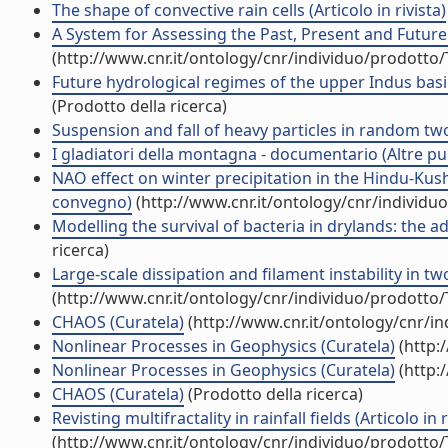
The shape of convective rain cells (Articolo in rivista)
A System for Assessing the Past, Present and Future 
(http://www.cnr.it/ontology/cnr/individuo/prodotto
Future hydrological regimes of the upper Indus basi
(Prodotto della ricerca)
Suspension and fall of heavy particles in random two-
I gladiatori della montagna - documentario (Altre pu
NAO effect on winter precipitation in the Hindu-Kush
convegno)
(http://www.cnr.it/ontology/cnr/individ
Modelling the survival of bacteria in drylands: the a
ricerca)
Large-scale dissipation and filament instability in tw
(http://www.cnr.it/ontology/cnr/individuo/prodotto
CHAOS (Curatela)
(http://www.cnr.it/ontology/cnr/i
Nonlinear Processes in Geophysics (Curatela)
(http:
Nonlinear Processes in Geophysics (Curatela)
(http:
CHAOS (Curatela)
(Prodotto della ricerca)
Revisting multifractality in rainfall fields (Articolo in r
(http://www.cnr.it/ontology/cnr/individuo/prodotto