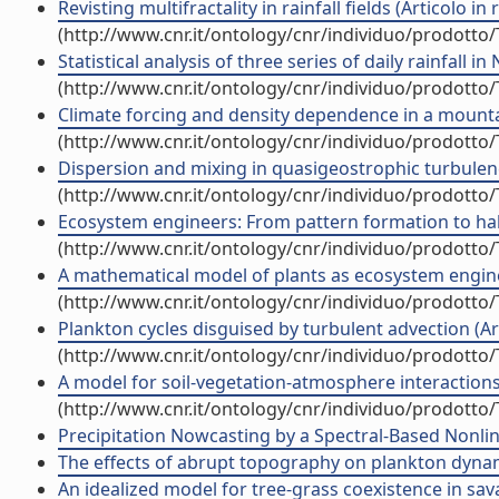
Revisting multifractality in rainfall fields (Articolo in r
(http://www.cnr.it/ontology/cnr/individuo/prodotto
Statistical analysis of three series of daily rainfall in
(http://www.cnr.it/ontology/cnr/individuo/prodotto
Climate forcing and density dependence in a mountain
(http://www.cnr.it/ontology/cnr/individuo/prodotto
Dispersion and mixing in quasigeostrophic turbulence
(http://www.cnr.it/ontology/cnr/individuo/prodotto
Ecosystem engineers: From pattern formation to habit
(http://www.cnr.it/ontology/cnr/individuo/prodotto
A mathematical model of plants as ecosystem engineer
(http://www.cnr.it/ontology/cnr/individuo/prodotto
Plankton cycles disguised by turbulent advection (Arti
(http://www.cnr.it/ontology/cnr/individuo/prodotto
A model for soil-vegetation-atmosphere interactions (
(http://www.cnr.it/ontology/cnr/individuo/prodotto
Precipitation Nowcasting by a Spectral-Based Nonline
The effects of abrupt topography on plankton dynamic
An idealized model for tree-grass coexistence in sava