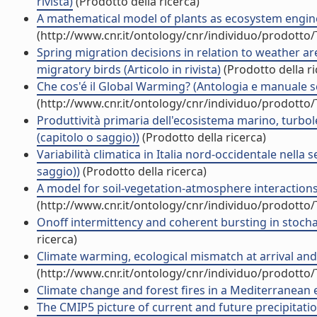
rivista)
(Prodotto della ricerca)
A mathematical model of plants as ecosystem engineer
(http://www.cnr.it/ontology/cnr/individuo/prodotto
Spring migration decisions in relation to weather
migratory birds (Articolo in rivista)
(Prodotto della ri
Che cos'é il Global Warming? (Antologia e manuale s
(http://www.cnr.it/ontology/cnr/individuo/prodotto
Produttività primaria dell'ecosistema marino, turbol
(capitolo o saggio))
(Prodotto della ricerca)
Variabilità climatica in Italia nord-occidentale nell
saggio))
(Prodotto della ricerca)
A model for soil-vegetation-atmosphere interactions (
(http://www.cnr.it/ontology/cnr/individuo/prodotto
Onoff intermittency and coherent bursting in stochas
ricerca)
Climate warming, ecological mismatch at arrival and p
(http://www.cnr.it/ontology/cnr/individuo/prodotto
Climate change and forest fires in a Mediterranean
The CMIP5 picture of current and future precipitat