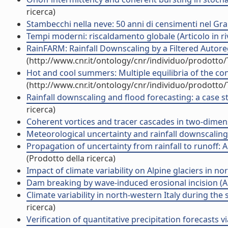
ricerca)
Stambecchi nella neve: 50 anni di censimenti nel Gran
Tempi moderni: riscaldamento globale (Articolo in riv
RainFARM: Rainfall Downscaling by a Filtered Autoregr
(http://www.cnr.it/ontology/cnr/individuo/prodotto
Hot and cool summers: Multiple equilibria of the conti
(http://www.cnr.it/ontology/cnr/individuo/prodotto
Rainfall downscaling and flood forecasting: a case st
ricerca)
Coherent vortices and tracer cascades in two-dimensi
Meteorological uncertainty and rainfall downscaling (
Propagation of uncertainty from rainfall to runoff: A 
(Prodotto della ricerca)
Impact of climate variability on Alpine glaciers in nor
Dam breaking by wave-induced erosional incision (Art
Climate variability in north-western Italy during the s
ricerca)
Verification of quantitative precipitation forecasts vi