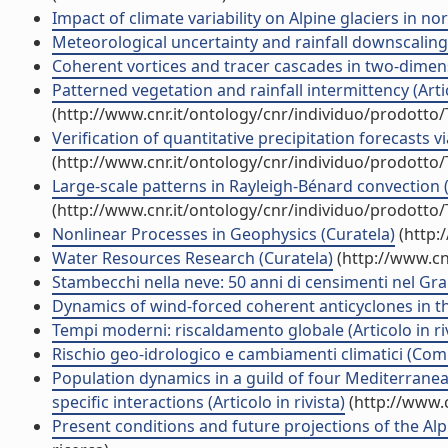
Impact of climate variability on Alpine glaciers in nor
Meteorological uncertainty and rainfall downscaling (
Coherent vortices and tracer cascades in two-dimensi
Patterned vegetation and rainfall intermittency (Artic
(http://www.cnr.it/ontology/cnr/individuo/prodotto
Verification of quantitative precipitation forecasts vi
(http://www.cnr.it/ontology/cnr/individuo/prodotto
Large-scale patterns in Rayleigh-Bénard convection (A
(http://www.cnr.it/ontology/cnr/individuo/prodotto
Nonlinear Processes in Geophysics (Curatela)
(http:
Water Resources Research (Curatela)
(http://www.cn
Stambecchi nella neve: 50 anni di censimenti nel Gran
Dynamics of wind-forced coherent anticyclones in the
Tempi moderni: riscaldamento globale (Articolo in riv
Rischio geo-idrologico e cambiamenti climatici (Co
Population dynamics in a guild of four Mediterrane
specific interactions (Articolo in rivista)
(http://www.c
Present conditions and future projections of the Al