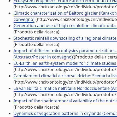
Ecosystem Engineers: From Pattern Formation to Habit
(http://www.cnr.it/ontology/cnr/individuo/prodotto
Climatic characterization of Baltoro glacier (Karako
convegno)
(http://www.cnr.it/ontology/cnr/individ
Generation and use of high-resolution climatic dat
(Prodotto della ricerca)
Stochastic rainfall downscaling of a regional clima
(Prodotto della ricerca)
Impact of different microphysics parameterizatio
(Abstract/Poster in convegno)
(Prodotto della ricerc
EC-Earth: an earth-system model for climate studie
(http://www.cnr.it/ontology/cnr/individuo/prodotto
Cambiamenti climatici e risorse idriche: Scenari a l
(http://www.cnr.it/ontology/cnr/individuo/prodotto
La variabilità climatica nell'Italia Nordoccidentale (Art
(http://www.cnr.it/ontology/cnr/individuo/prodotto
Impact of the spatiotemporal variability of the nutrie
(Prodotto della ricerca)
Dynamics of vegetation patterns in drylands (Comu