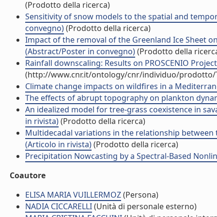
(Prodotto della ricerca)
Sensitivity of snow models to the spatial and tempor
convegno)
(Prodotto della ricerca)
Impact of the removal of the Greenland Ice Sheet o
(Abstract/Poster in convegno)
(Prodotto della ricerc
Rainfall downscaling: Results on PROSCENIO Project (
(http://www.cnr.it/ontology/cnr/individuo/prodotto
Climate change impacts on wildfires in a Mediterrane
The effects of abrupt topography on plankton dynamic
An idealized model for tree-grass coexistence in sava
in rivista)
(Prodotto della ricerca)
Multidecadal variations in the relationship betwee
(Articolo in rivista)
(Prodotto della ricerca)
Precipitation Nowcasting by a Spectral-Based Nonline
Coautore
ELISA MARIA VUILLERMOZ
(Persona)
NADIA CICCARELLI
(Unità di personale esterno)