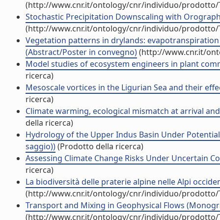
(http://www.cnr.it/ontology/cnr/individuo/prodotto
Stochastic Precipitation Downscaling with Orograp
(http://www.cnr.it/ontology/cnr/individuo/prodotto
Vegetation patterns in drylands: evapotranspiration
(Abstract/Poster in convegno)
(http://www.cnr.it/on
Model studies of ecosystem engineers in plant commu
ricerca)
Mesoscale vortices in the Ligurian Sea and their effec
ricerca)
Climate warming, ecological mismatch at arrival and p
della ricerca)
Hydrology of the Upper Indus Basin Under Potential
saggio))
(Prodotto della ricerca)
Assessing Climate Change Risks Under Uncertain Con
ricerca)
La biodiversità delle praterie alpine nelle Alpi occid
(http://www.cnr.it/ontology/cnr/individuo/prodotto
Transport and Mixing in Geophysical Flows (Monografi
(http://www.cnr.it/ontology/cnr/individuo/prodotto