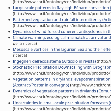
(http://www.cnr.it/ontology/cnr/individuo/prodotto
Large-scale patterns in Rayleigh-Bénard convection (A
(http://www.cnr.it/ontology/cnr/individuo/prodotto
Patterned vegetation and rainfall intermittency (Artic
(http://www.cnr.it/ontology/cnr/individuo/prodotto
Dynamics of wind-forced coherent anticyclones in the
Climate warming, ecological mismatch at arrival and p
della ricerca)
Mesoscale vortices in the Ligurian Sea and their effec
ricerca)
Ingegneri dell'ecosistema (Articolo in rivista)
(http:/
Stochastic Precipitation Downscaling with Orograp
(http://www.cnr.it/ontology/cnr/individuo/prodotto
Vegetation patterns in drylands: evapotranspiration
(Abstract/Poster in convegno)
(http://www.cnr.it/on
Dynamics of vegetation patterns in drylands (Comu
(http://www.cnr.it/ontology/cnr/individuo/prodotto
Uncertainties in small-scale precipitation forecast
(http://www.cnr.it/ontology/cnr/individuo/prodotto