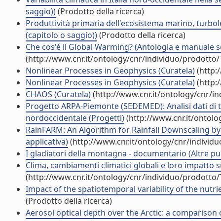
saggio))
(Prodotto della ricerca)
Produttività primaria dell'ecosistema marino, turbol
(capitolo o saggio))
(Prodotto della ricerca)
Che cos'é il Global Warming? (Antologia e manuale s
(http://www.cnr.it/ontology/cnr/individuo/prodotto
Nonlinear Processes in Geophysics (Curatela)
(http:
Nonlinear Processes in Geophysics (Curatela)
(http:
CHAOS (Curatela)
(http://www.cnr.it/ontology/cnr/i
Progetto ARPA-Piemonte (SEDEMED): Analisi dati di temp
nordoccidentale (Progetti)
(http://www.cnr.it/ontol
RainFARM: An Algorithm for Rainfall Downscaling by a
applicativa)
(http://www.cnr.it/ontology/cnr/individ
I gladiatori della montagna - documentario (Altre pu
Clima, cambiamenti climatici globali e loro impatto su
(http://www.cnr.it/ontology/cnr/individuo/prodotto
Impact of the spatiotemporal variability of the nutrie
(Prodotto della ricerca)
Aerosol optical depth over the Arctic: a compariso