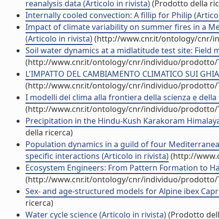
reanalysis data (Articolo in rivista)
(Prodotto della ri
Internally cooled convection: A fillip for Philip (Articol
Impact of climate variability on summer fires in a 
(Articolo in rivista)
(http://www.cnr.it/ontology/cnr/
Soil water dynamics at a midlatitude test site: Fiel
(http://www.cnr.it/ontology/cnr/individuo/prodotto
L'IMPATTO DEL CAMBIAMENTO CLIMATICO SUI GHIACCI
(http://www.cnr.it/ontology/cnr/individuo/prodotto
I modelli del clima alla frontiera della scienza e della 
(http://www.cnr.it/ontology/cnr/individuo/prodotto
Precipitation in the Hindu-Kush Karakoram Himalaya: 
della ricerca)
Population dynamics in a guild of four Mediterrane
specific interactions (Articolo in rivista)
(http://www.c
Ecosystem Engineers: From Pattern Formation to Habit
(http://www.cnr.it/ontology/cnr/individuo/prodotto
Sex- and age-structured models for Alpine ibex Capra
ricerca)
Water cycle science (Articolo in rivista)
(Prodotto dell