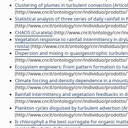
Clustering of plumes in turbulent convection (Articolo
(http://www.cnr.it/ontology/cnr/individuo/prodotto
Statistical analysis of three series of daily rainfall in
(http://www.cnr.it/ontology/cnr/individuo/prodotto
CHAOS (Curatela)
(http://www.cnr.it/ontology/cnr/i
Vegetation response to rainfall intermittency in dry
rivista)
(http://www.cnr.it/ontology/cnr/individuo/p
Dispersion and mixing in quasigeostrophic turbulence
(http://www.cnr.it/ontology/cnr/individuo/prodotto
Ecosystem engineers: From pattern formation to habit
(http://www.cnr.it/ontology/cnr/individuo/prodotto
Climate forcing and density dependence in a mountain
(http://www.cnr.it/ontology/cnr/individuo/prodotto
Rainfall intermittency and vegetation feedbacks in dry
(http://www.cnr.it/ontology/cnr/individuo/prodotto
Plankton cycles disguised by turbulent advection (Arti
(http://www.cnr.it/ontology/cnr/individuo/prodotto
Is chlorophyll a the best surrogate for organic mat