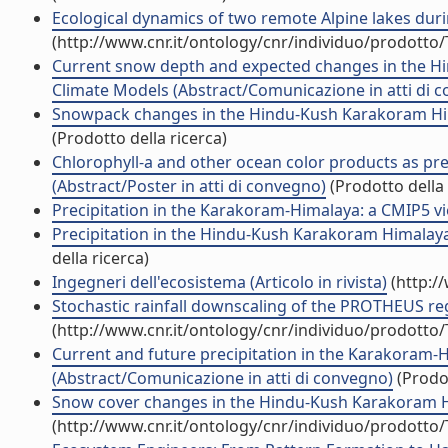
Ecological dynamics of two remote Alpine lakes during
(http://www.cnr.it/ontology/cnr/individuo/prodotto
Current snow depth and expected changes in the 
Climate Models (Abstract/Comunicazione in atti di 
Snowpack changes in the Hindu-Kush Karakoram Hima
(Prodotto della ricerca)
Chlorophyll-a and other ocean color products as pre
(Abstract/Poster in atti di convegno)
(Prodotto della 
Precipitation in the Karakoram-Himalaya: a CMIP5 view
Precipitation in the Hindu-Kush Karakoram Himalaya: 
della ricerca)
Ingegneri dell'ecosistema (Articolo in rivista)
(http:/
Stochastic rainfall downscaling of the PROTHEUS re
(http://www.cnr.it/ontology/cnr/individuo/prodotto
Current and future precipitation in the Karakoram-
(Abstract/Comunicazione in atti di convegno)
(Prodot
Snow cover changes in the Hindu-Kush Karakoram H
(http://www.cnr.it/ontology/cnr/individuo/prodotto