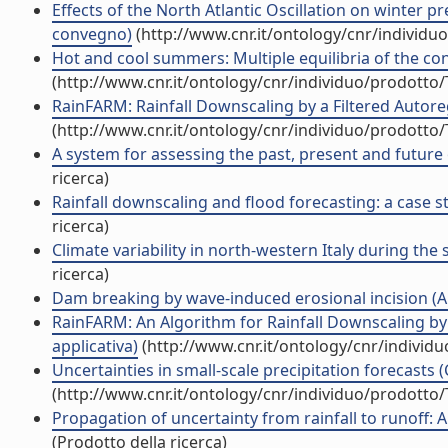
Effects of the North Atlantic Oscillation on winter p
convegno)
(http://www.cnr.it/ontology/cnr/individ
Hot and cool summers: Multiple equilibria of the conti
(http://www.cnr.it/ontology/cnr/individuo/prodotto
RainFARM: Rainfall Downscaling by a Filtered Autoregr
(http://www.cnr.it/ontology/cnr/individuo/prodotto
A system for assessing the past, present and future
ricerca)
Rainfall downscaling and flood forecasting: a case st
ricerca)
Climate variability in north-western Italy during the s
ricerca)
Dam breaking by wave-induced erosional incision (Art
RainFARM: An Algorithm for Rainfall Downscaling by a
applicativa)
(http://www.cnr.it/ontology/cnr/individ
Uncertainties in small-scale precipitation forecast
(http://www.cnr.it/ontology/cnr/individuo/prodotto
Propagation of uncertainty from rainfall to runoff: A 
(Prodotto della ricerca)