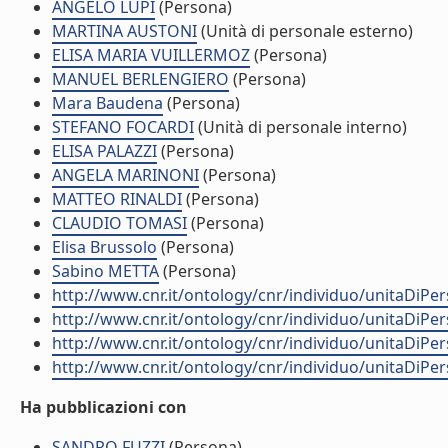
ANGELO LUPI
(Persona)
MARTINA AUSTONI
(Unità di personale esterno)
ELISA MARIA VUILLERMOZ
(Persona)
MANUEL BERLENGIERO
(Persona)
Mara Baudena
(Persona)
STEFANO FOCARDI
(Unità di personale interno)
ELISA PALAZZI
(Persona)
ANGELA MARINONI
(Persona)
MATTEO RINALDI
(Persona)
CLAUDIO TOMASI
(Persona)
Elisa Brussolo
(Persona)
Sabino METTA
(Persona)
http://www.cnr.it/ontology/cnr/individuo/unitaDiP
http://www.cnr.it/ontology/cnr/individuo/unitaDiP
http://www.cnr.it/ontology/cnr/individuo/unitaDiP
http://www.cnr.it/ontology/cnr/individuo/unitaDiP
Ha pubblicazioni con
SANDRO FUZZI
(Persona)