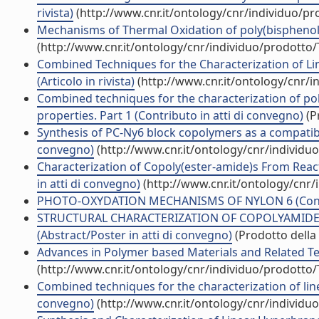
rivista)
(http://www.cnr.it/ontology/cnr/individuo/p
Mechanisms of Thermal Oxidation of poly(bisphenol A 
(http://www.cnr.it/ontology/cnr/individuo/prodotto
Combined Techniques for the Characterization of L
(Articolo in rivista)
(http://www.cnr.it/ontology/cnr/
Combined techniques for the characterization of pol
properties. Part 1 (Contributo in atti di convegno)
(P
Synthesis of PC-Ny6 block copolymers as a compatibil
convegno)
(http://www.cnr.it/ontology/cnr/individ
Characterization of Copoly(ester-amide)s From Reac
in atti di convegno)
(http://www.cnr.it/ontology/cnr
PHOTO-OXYDATION MECHANISMS OF NYLON 6 (Contrib
STRUCTURAL CHARACTERIZATION OF COPOLYAMIDES
(Abstract/Poster in atti di convegno)
(Prodotto della 
Advances in Polymer based Materials and Related Tec
(http://www.cnr.it/ontology/cnr/individuo/prodotto
Combined techniques for the characterization of lin
convegno)
(http://www.cnr.it/ontology/cnr/individ