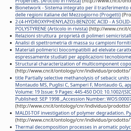
Properties. (Articolo in rivista)
(http://www.cnr.it/on
Bionetwork - Sistema integrato per il trasferimento 
delle regioni italiane del Mezzogiorno (Progetti)
(Pro
2-(4-HYDROXYPHENYLAZO)-BENZOIC ACID - A SOLID
POLYSTYRENE (Articolo in rivista)
(http://www.cnr.it
Relazioni struttura  proprietà di polimeri semicristal
Analisi di spettrometria di massa su campioni forniti
Materiali polimerici biocompatibili ad elelvate caratter
espressamente studiati per applicazioni tecnobiome
Structural characterization of multicomponent copol
(http://www.cnr.it/ontology/cnr/individuo/prodotto
title Partially selective methanolysis of sebacic uni
Montaudo MS, Puglisi C, Samperi F, Montaudo G,
Volume: 19 Issue: 9 Pages: 445-450 DOI: 10.1002/(S
Published: SEP 1998 ,,Accession Number: WOS:000075
(http://www.cnr.it/ontology/cnr/individuo/prodotto
MALDI-TOF investigation of polymer degradation. Pyro
(http://www.cnr.it/ontology/cnr/individuo/prodotto
Thermal decomposition processes in aromatic polycar