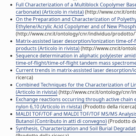
Full Characterization of a Multiblock Copolymer Bas
carbonate) (Articolo in rivista)
(http://www.cnr.it/on
On the Preparation and Characterization of Polyeth
Ethylene/Acrylic Acid Copolymer and of New Phospha
(http://www.cnr.it/ontology/cnr/individuo/prodotto
Matrix-assisted laser desorption/ionization time-of-
products (Articolo in rivista)
(http://www.cnr.it/onto
Sequence determination in aliphatic poly(ester amide
time-of-flight/time-of-flight tandem mass spectrometr
Current trends in matrix-assisted laser desorption/ion
ricerca)
Combined Techniques for the Characterization of L
(Articolo in rivista)
(http://www.cnr.it/ontology/cnr/
Exchange reactions occurring through active chain 
nylon 6,10 (Articolo in rivista)
(Prodotto della ricerca
MALDI TOF/TOF and MALDI TOF/TOF MS/MS Analysis o
Butanol (Contributo in atti di convegno)
(Prodotto de
Synthesis, Characterization and Soil Burial Degradati
(Prodotto della ricerca)