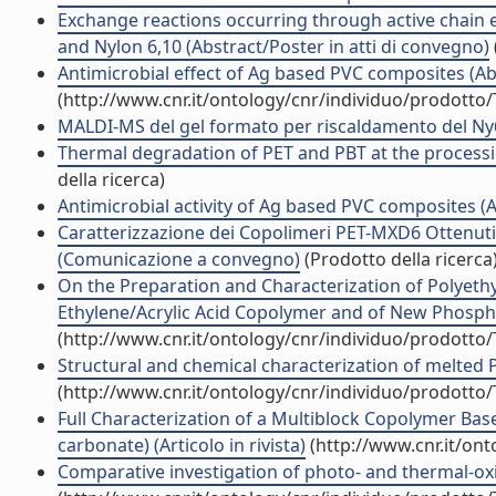
Exchange reactions occurring through active chain 
and Nylon 6,10 (Abstract/Poster in atti di convegno)
Antimicrobial effect of Ag based PVC composites (Abs
(http://www.cnr.it/ontology/cnr/individuo/prodotto
MALDI-MS del gel formato per riscaldamento del Ny66
Thermal degradation of PET and PBT at the processi
della ricerca)
Antimicrobial activity of Ag based PVC composites (A
Caratterizzazione dei Copolimeri PET-MXD6 Ottenuti
(Comunicazione a convegno)
(Prodotto della ricerca
On the Preparation and Characterization of Polyeth
Ethylene/Acrylic Acid Copolymer and of New Phospha
(http://www.cnr.it/ontology/cnr/individuo/prodotto
Structural and chemical characterization of melted 
(http://www.cnr.it/ontology/cnr/individuo/prodotto
Full Characterization of a Multiblock Copolymer Bas
carbonate) (Articolo in rivista)
(http://www.cnr.it/on
Comparative investigation of photo- and thermal-oxid