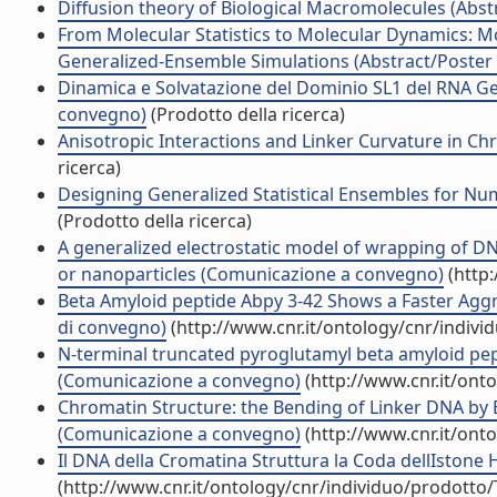
Diffusion theory of Biological Macromolecules (Abstr
From Molecular Statistics to Molecular Dynamics: 
Generalized-Ensemble Simulations (Abstract/Poster i
Dinamica e Solvatazione del Dominio SL1 del RNA Gen
convegno)
(Prodotto della ricerca)
Anisotropic Interactions and Linker Curvature in 
ricerca)
Designing Generalized Statistical Ensembles for Nu
(Prodotto della ricerca)
A generalized electrostatic model of wrapping of DN
or nanoparticles (Comunicazione a convegno)
(http:
Beta Amyloid peptide Abpy 3-42 Shows a Faster Aggreg
di convegno)
(http://www.cnr.it/ontology/cnr/indiv
N-terminal truncated pyroglutamyl beta amyloid pep
(Comunicazione a convegno)
(http://www.cnr.it/ont
Chromatin Structure: the Bending of Linker DNA by El
(Comunicazione a convegno)
(http://www.cnr.it/ont
Il DNA della Cromatina Struttura la Coda dellIston
(http://www.cnr.it/ontology/cnr/individuo/prodotto