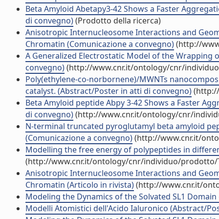
Beta Amyloid Abetapy3-42 Shows a Faster Aggregation
di convegno)
(Prodotto della ricerca)
Anisotropic Internucleosome Interactions and Geome
Chromatin (Comunicazione a convegno)
(http://www
A Generalized Electrostatic Model of the Wrapping
convegno)
(http://www.cnr.it/ontology/cnr/individ
Poly(ethylene-co-norbornene)/MWNTs nanocomposite
catalyst. (Abstract/Poster in atti di convegno)
(http:/
Beta Amyloid peptide Abpy 3-42 Shows a Faster Aggreg
di convegno)
(http://www.cnr.it/ontology/cnr/indiv
N-terminal truncated pyroglutamyl beta amyloid pep
(Comunicazione a convegno)
(http://www.cnr.it/ont
Modelling the free energy of polypeptides in differen
(http://www.cnr.it/ontology/cnr/individuo/prodotto
Anisotropic Internucleosome Interactions and Geomet
Chromatin (Articolo in rivista)
(http://www.cnr.it/on
Modeling the Dynamics of the Solvated SL1 Domain of
Modelli Atomistici dell'Acido Ialuronico (Abstract/Pos