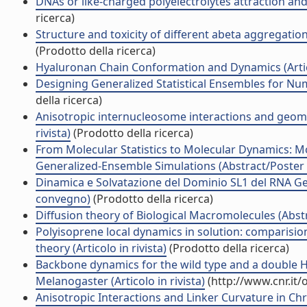
DNAs or like-charged polyelectrolytes attraction and
ricerca)
Structure and toxicity of different abeta aggregation
(Prodotto della ricerca)
Hyaluronan Chain Conformation and Dynamics (Artico
Designing Generalized Statistical Ensembles for Nume
della ricerca)
Anisotropic internucleosome interactions and geomet
rivista)
(Prodotto della ricerca)
From Molecular Statistics to Molecular Dynamics: 
Generalized-Ensemble Simulations (Abstract/Poster i
Dinamica e Solvatazione del Dominio SL1 del RNA Gen
convegno)
(Prodotto della ricerca)
Diffusion theory of Biological Macromolecules (Abstr
Polyisoprene local dynamics in solution: comparisi
theory (Articolo in rivista)
(Prodotto della ricerca)
Backbone dynamics for the wild type and a doubl
Melanogaster (Articolo in rivista)
(http://www.cnr.it
Anisotropic Interactions and Linker Curvature in 