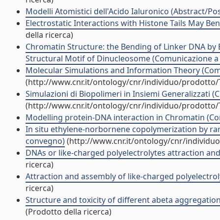
Modelli Atomistici dell'Acido Ialuronico (Abstract/Pos
Electrostatic Interactions with Histone Tails May 
della ricerca)
Chromatin Structure: the Bending of Linker DNA by E
Structural Motif of Dinucleosome (Comunicazione 
Molecular Simulations and Information Theory (Co
(http://www.cnr.it/ontology/cnr/individuo/prodotto
Simulazioni di Biopolimeri in Insiemi Generalizzati
(http://www.cnr.it/ontology/cnr/individuo/prodotto
Modelling protein-DNA interaction in Chromatin (C
In situ ethylene-norbornene copolymerization by rar
convegno)
(http://www.cnr.it/ontology/cnr/individ
DNAs or like-charged polyelectrolytes attraction and
ricerca)
Attraction and assembly of like-charged polyelectr
ricerca)
Structure and toxicity of different abeta aggregation
(Prodotto della ricerca)