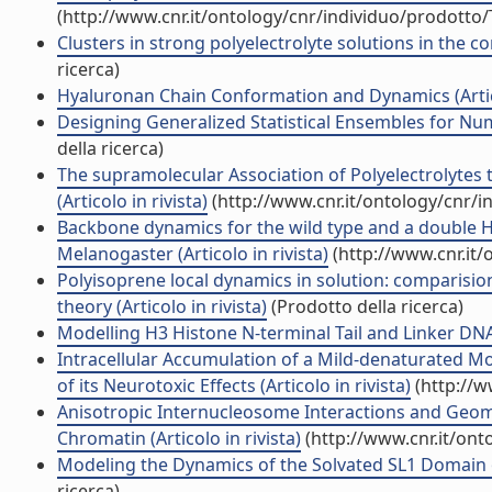
(http://www.cnr.it/ontology/cnr/individuo/prodotto
Clusters in strong polyelectrolyte solutions in the c
ricerca)
Hyaluronan Chain Conformation and Dynamics (Artico
Designing Generalized Statistical Ensembles for Nume
della ricerca)
The supramolecular Association of Polyelectrolyte
(Articolo in rivista)
(http://www.cnr.it/ontology/cnr/
Backbone dynamics for the wild type and a doubl
Melanogaster (Articolo in rivista)
(http://www.cnr.it
Polyisoprene local dynamics in solution: comparisi
theory (Articolo in rivista)
(Prodotto della ricerca)
Modelling H3 Histone N-terminal Tail and Linker DNA I
Intracellular Accumulation of a Mild-denaturated
of its Neurotoxic Effects (Articolo in rivista)
(http://w
Anisotropic Internucleosome Interactions and Geomet
Chromatin (Articolo in rivista)
(http://www.cnr.it/on
Modeling the Dynamics of the Solvated SL1 Domain
ricerca)