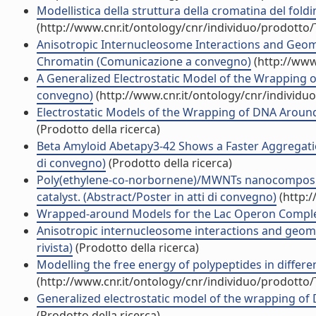
Modellistica della struttura della cromatina del fol
(http://www.cnr.it/ontology/cnr/individuo/prodotto
Anisotropic Internucleosome Interactions and Geome
Chromatin (Comunicazione a convegno)
(http://www
A Generalized Electrostatic Model of the Wrapping
convegno)
(http://www.cnr.it/ontology/cnr/individ
Electrostatic Models of the Wrapping of DNA Around
(Prodotto della ricerca)
Beta Amyloid Abetapy3-42 Shows a Faster Aggregation
di convegno)
(Prodotto della ricerca)
Poly(ethylene-co-norbornene)/MWNTs nanocomposite
catalyst. (Abstract/Poster in atti di convegno)
(http:/
Wrapped-around Models for the Lac Operon Complex (
Anisotropic internucleosome interactions and geomet
rivista)
(Prodotto della ricerca)
Modelling the free energy of polypeptides in differen
(http://www.cnr.it/ontology/cnr/individuo/prodotto
Generalized electrostatic model of the wrapping of D
(Prodotto della ricerca)