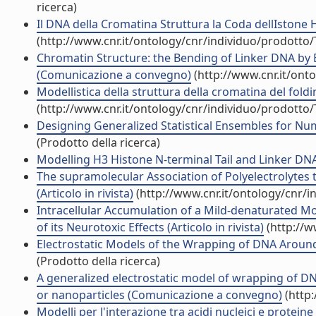
ricerca)
Il DNA della Cromatina Struttura la Coda dellIston
(http://www.cnr.it/ontology/cnr/individuo/prodotto
Chromatin Structure: the Bending of Linker DNA by El
(Comunicazione a convegno)
(http://www.cnr.it/ont
Modellistica della struttura della cromatina del fol
(http://www.cnr.it/ontology/cnr/individuo/prodotto
Designing Generalized Statistical Ensembles for Nu
(Prodotto della ricerca)
Modelling H3 Histone N-terminal Tail and Linker DNA I
The supramolecular Association of Polyelectrolyte
(Articolo in rivista)
(http://www.cnr.it/ontology/cnr/
Intracellular Accumulation of a Mild-denaturated
of its Neurotoxic Effects (Articolo in rivista)
(http://w
Electrostatic Models of the Wrapping of DNA Around
(Prodotto della ricerca)
A generalized electrostatic model of wrapping of DN
or nanoparticles (Comunicazione a convegno)
(http:
Modelli per l'interazione tra acidi nucleici e prote